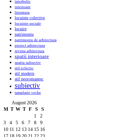
interbelic
interioare
literatura
locuinte colective
locuinte sociale
locuire
patrimoniu
patrimoniu de arhitectura
proiect arhitectura
revista arhitectura
spatii interioare
spatiu subiectiv
stil eclectic
stil modern
stil neoromanesc
subiectiv
tamplarie veche
August 2026
M
T
W
T
F
S
S
1
2
3
4
5
6
7
8
9
10
11
12
13
14
15
16
17
18
19
20
21
22
23