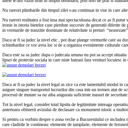
altele le-am vazut doar in timpul demolarii, prin nori de praf si maldar
Nu rareori plimbarile din timpul zilei s-au continuat in vise in care alt
Nu rareori realitatea a fost insa mai spectaculoasa decat ce as fi putut vr
ironie in istoria bietelor case pierdute succesiv de generatii diferite de
in vremurile de tranzitie dominate de relativitate si preturi “neasezate” s
Daca ar fi sa judec la nivel etic , pot doar plange vremurile care au dus
schimbarilor ce vor avea loc si de a organiza evenimente culturale care
Daca este sa sa judec dupa o judecata umana nu pot sa accept situatia act
lipsei de protectie sociala in care niste batrani fara venituri locuiesc 
Daca ar fi sa judec la nivel legal as zice ca este lamentabil modul in c
asigure singure transportul lucrurilor din casa intr-un termen atat de sc
procesul de mutare sa nu aiba asigurata suficiente masuri de securitate i
Tot la nivel legal, consider total lipsita de legitimitate intreaga opera
anterioara obtinerii avizului de declasare ca monument istoric a multor
Si pentru ca vorbim despre o zona veche a Bucurestiului ce includea m
care cladirile le contineau: elemente de tamplarie, elemente de feroneri