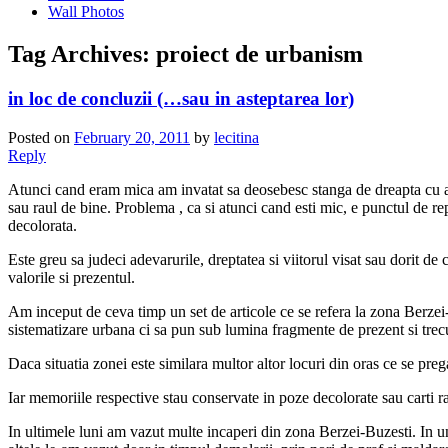
Wall Photos
Tag Archives:
proiect de urbanism
in loc de concluzii (…sau in asteptarea lor)
Posted on
February 20, 2011
by
lecitina
Reply
Atunci cand eram mica am invatat sa deosebesc stanga de dreapta cu ajut
sau raul de bine. Problema , ca si atunci cand esti mic, e punctul de rep
decolorata.
Este greu sa judeci adevarurile, dreptatea si viitorul visat sau dorit de 
valorile si prezentul.
Am inceput de ceva timp un set de articole ce se refera la zona Berzei-
sistematizare urbana ci sa pun sub lumina fragmente de prezent si trec
Daca situatia zonei este similara multor altor locuri din oras ce se prega
Iar memoriile respective stau conservate in poze decolorate sau carti ra
In ultimele luni am vazut multe incaperi din zona Berzei-Buzesti. In unel