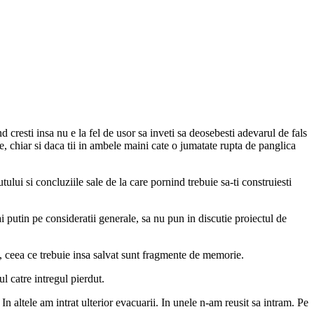
cresti insa nu e la fel de usor sa inveti sa deosebesti adevarul de fals
ne, chiar si daca tii in ambele maini cate o jumatate rupta de panglica
tului si concluziile sale de la care pornind trebuie sa-ti construiesti
 putin pe consideratii generale, sa nu pun in discutie proiectul de
lva, ceea ce trebuie insa salvat sunt fragmente de memorie.
l catre intregul pierdut.
In altele am intrat ulterior evacuarii. In unele n-am reusit sa intram. Pe