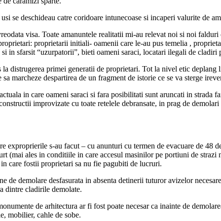
e de caramizi sparte.
e usi se deschideau catre coridoare intunecoase si incaperi valurite de amin
eodata visa. Toate amanuntele realitatii mi-au relevat noi si noi falduri de
 proprietari: proprietarii initiali- oamenii care le-au pus temelia , propr
i in sfarsit “uzurpatorii”, bieti oameni saraci, locatari ilegali de cladiri 
 la distrugerea primei generatii de proprietari. Tot la nivel etic deplang 
 sa marcheze despartirea de un fragment de istorie ce se va sterge ireve
uala in care oameni saraci si fara posibilitati sunt aruncati in strada far
in constructii improvizate cu toate retelele debransate, in prag de demola
are exproprierile s-au facut – cu anunturi cu termen de evacuare de 48 de 
urt (mai ales in conditiile in care accesul masinilor pe portiuni de strazi 
n care fostii proprietari sa nu fie pagubiti de lucruri.
tiune de demolare desfasurata in absenta detinerii tuturor avizelor necesar
a dintre cladirile demolate.
onumente de arhitectura ar fi fost poate necesar ca inainte de demolare
e, mobilier, cahle de sobe.