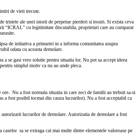
tiri de vieti trecute.
 tristete ale unei istorii de perpetue pierderi si irosiri. Si exista ceva
ietarii “ICRAL” cu legitimitate discutabila, proprietari care au cumparat
parasite.
lipsa de initiativa a primariei in a informa comunitatea asupra
rsibil odata cu aceasta demolare.
a a se gasi vreo solutie pentru situatia lor. Nu pot sa accept ideea
ri pentru simplul motiv ca nu au unde pleca.
ore. Nu a fost normala situatia in care zeci de familii au trebuit sa-si
nu a fost posibil tocmai din cauza lucrarilor). Nu a fost acceptabil ca
e autorizarii lucrarilor de demolare. Autorizatia de demolare a fost
a caselor sa se extraga cat mai multe dintre elementele valoroase pe