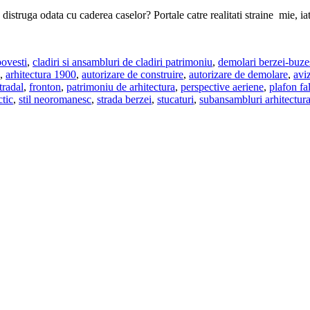
 distruga odata cu caderea caselor? Portale catre realitati straine mie, ia
povesti
,
cladiri si ansambluri de cladiri patrimoniu
,
demolari berzei-buze
,
arhitectura 1900
,
autorizare de construire
,
autorizare de demolare
,
avi
tradal
,
fronton
,
patrimoniu de arhitectura
,
perspective aeriene
,
plafon fa
ctic
,
stil neoromanesc
,
strada berzei
,
stucaturi
,
subansambluri arhitectur