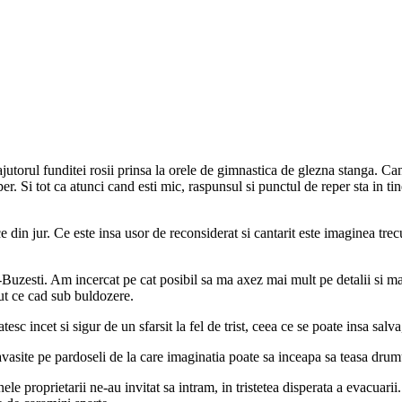
orul funditei rosii prinsa la orele de gimnastica de glezna stanga. Cand 
er. Si tot ca atunci cand esti mic, raspunsul si punctul de reper sta in ti
ce din jur. Ce este insa usor de reconsiderat si cantarit este imaginea trecu
Buzesti. Am incercat pe cat posibil sa ma axez mai mult pe detalii si mai
ut ce cad sub buldozere.
tesc incet si sigur de un sfarsit la fel de trist, ceea ce se poate insa sa
vasite pe pardoseli de la care imaginatia poate sa inceapa sa teasa drumu
e proprietarii ne-au invitat sa intram, in tristetea disperata a evacuarii. 