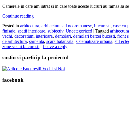
Camerele in care am intrat si in care toate aceste lucruri au ramas sa se
Continue reading
→
Posted in
arhitectura
,
arhitectura stil neoromanesc
,
bucuresti
,
case cu 
finisaje
,
spatii interioare
,
subiectiv
,
Uncategorized
|
Tagged
arhitectura
vechi
,
decoratiuni interioara
,
demolari
,
demolari berzei buzesti
,
front s
de arhitectura
,
sarpanta
,
scara balansata
,
sistematizare urbana
,
stil ecle
zone vechi bucuresti
|
Leave a reply
sustin si particip la proiectul
facebook