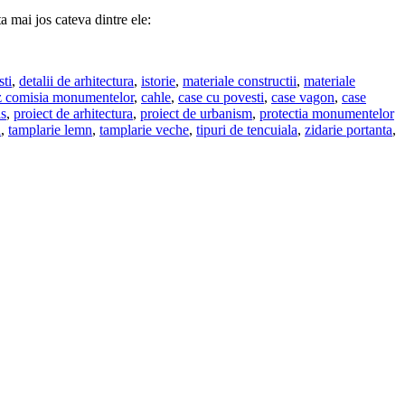
ta mai jos cateva dintre ele:
sti
,
detalii de arhitectura
,
istorie
,
materiale constructii
,
materiale
z comisia monumentelor
,
cahle
,
case cu povesti
,
case vagon
,
case
ls
,
proiect de arhitectura
,
proiect de urbanism
,
protectia monumentelor
a
,
tamplarie lemn
,
tamplarie veche
,
tipuri de tencuiala
,
zidarie portanta
,