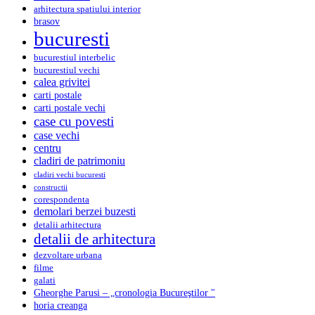
arhitectura spatiului interior
brasov
bucuresti
bucurestiul interbelic
bucurestiul vechi
calea grivitei
carti postale
carti postale vechi
case cu povesti
case vechi
centru
cladiri de patrimoniu
cladiri vechi bucuresti
constructii
corespondenta
demolari berzei buzesti
detalii arhitectura
detalii de arhitectura
dezvoltare urbana
filme
galati
Gheorghe Parusi – „cronologia Bucureştilor "
horia creanga