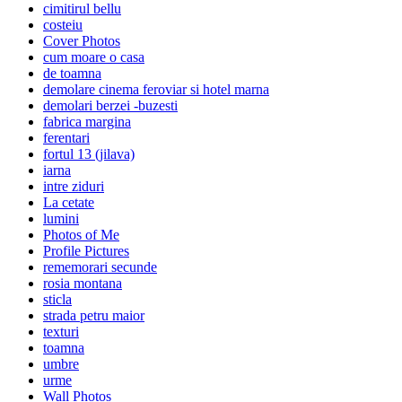
cimitirul bellu
costeiu
Cover Photos
cum moare o casa
de toamna
demolare cinema feroviar si hotel marna
demolari berzei -buzesti
fabrica margina
ferentari
fortul 13 (jilava)
iarna
intre ziduri
La cetate
lumini
Photos of Me
Profile Pictures
rememorari secunde
rosia montana
sticla
strada petru maior
texturi
toamna
umbre
urme
Wall Photos