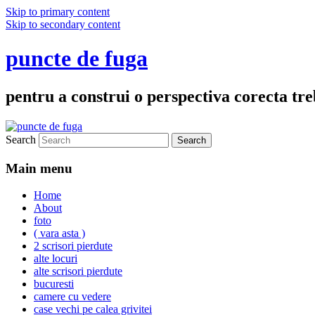
Skip to primary content
Skip to secondary content
puncte de fuga
pentru a construi o perspectiva corecta treb
Search
Main menu
Home
About
foto
( vara asta )
2 scrisori pierdute
alte locuri
alte scrisori pierdute
bucuresti
camere cu vedere
case vechi pe calea grivitei