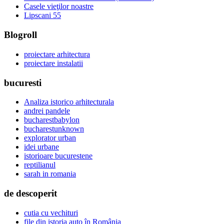
Casele vieţilor noastre
Lipscani 55
Blogroll
proiectare arhitectura
proiectare instalatii
bucuresti
Analiza istorico arhitecturala
andrei pandele
bucharestbabylon
bucharestunknown
explorator urban
idei urbane
istorioare bucurestene
reptilianul
sarah in romania
de descoperit
cutia cu vechituri
file din istoria auto în România