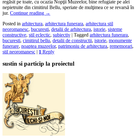
regăsit pe toate, cu ocazia Nopţii Muzeelor, bine refugiate pe alei
nepietruite din cimitirul Bellu, speriate de mulţimea ce se revarsă în
jur.
Continue reading
→
Posted in
arhitectura
,
arhitectura funerara
,
arhitectura stil
neoromanesc
,
bucuresti
,
detalii de arhitectura
,
istorie
,
sisteme
constructive
,
stil eclectic
,
subiectiv
|
Tagged
arhitectura funerara
,
bucuresti
,
cimitirul bellu
,
detalii de constructii
,
istorie
,
monumente
funerare
,
noaptea muzeelor
,
patrimoniu de arhitectura
,
rememorari
,
stil neoromanesc
|
1
Reply
sustin si particip la proiectul