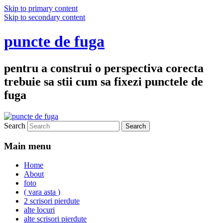
Skip to primary content
Skip to secondary content
puncte de fuga
pentru a construi o perspectiva corecta
trebuie sa stii cum sa fixezi punctele de
fuga
Search
Main menu
Home
About
foto
( vara asta )
2 scrisori pierdute
alte locuri
alte scrisori pierdute