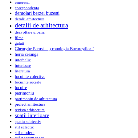
constructii
corespondenta
demolari berzei buzesti
detalii arhitectura
detalii de arhitectura
dezvoltare urbana
filme
galati
Gheorghe Parusi – „cronologia Bucureştilor "
horia creanga
interbelic
interioare
literatura
locuinte colective
locuinte sociale
locuire
patrimoniu
patrimoniu de arhitectura
proiect arhitectura
revista arhitectura
spatii interioare
spatiu subiectiv
stil eclectic
stil modern
stil neoromanesc