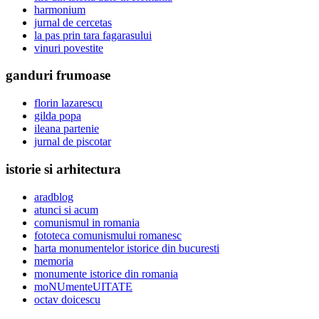
harmonium
jurnal de cercetas
la pas prin tara fagarasului
vinuri povestite
ganduri frumoase
florin lazarescu
gilda popa
ileana partenie
jurnal de piscotar
istorie si arhitectura
aradblog
atunci si acum
comunismul in romania
fototeca comunismului romanesc
harta monumentelor istorice din bucuresti
memoria
monumente istorice din romania
moNUmenteUITATE
octav doicescu