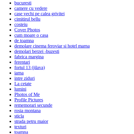
bucuresti
camere cu vedere
case vechi pe calea grivitei
cimitirul bellu
costeiu
Cover Photos
cum moare o casa
de toamna
demolare cinema feroviar si hotel marna
demolari berzei -buzesti
fabrica margina
ferentari
fortul 13 (jilava)
iarna
intre ziduri
La cetate
lumini
Photos of Me
Profile Pictures
rememorari secunde
rosia montana
sticla
strada petru maior
texturi
toamna