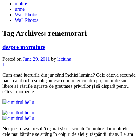
umbre
urme
Wall Photos
Wall Photos
Tag Archives:
rememorari
despre morminte
Posted on
June 29, 2011
by
lecitina
1
Cum arată lucrurile din jur când închizi lumina? Cele câteva secunde
până când ochii se obişnuiesc cu întunericul din jur, lucrurile sunt
libere să răsufle uşurate de greutatea privirilor şi să dispară pentru
câteva momente.
Noaptea oraşul respiră uşurat şi se ascunde în umbre. Iar umbrele
cele mai bătrâne se strâng în colţuri de alei şi răspântii uitate. Le-am