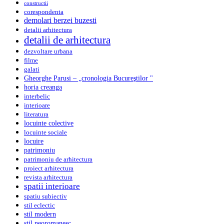
constructii
corespondenta
demolari berzei buzesti
detalii arhitectura
detalii de arhitectura
dezvoltare urbana
filme
galati
Gheorghe Parusi – „cronologia Bucureştilor "
horia creanga
interbelic
interioare
literatura
locuinte colective
locuinte sociale
locuire
patrimoniu
patrimoniu de arhitectura
proiect arhitectura
revista arhitectura
spatii interioare
spatiu subiectiv
stil eclectic
stil modern
stil neoromanesc