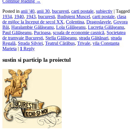
Continue reading
→
Posted in
anii '40
,
anii 30
,
bucuresti
,
carti postale
,
subiectiv
|
Tagged
1934
,
1940
,
1943
,
bucuresti
,
Budişteni Muscel
,
carti postale
,
clasa
de mijloc la început de secol XX
,
Colentina
,
Dragoslavele
,
Govora
Băi
,
Haralambie Gălăşeanu
,
Lola Gălăşeanu
,
Lucreţia Gălăşeanu
,
Paul Gălăşeanu
,
Pucioasa
,
şcoala de economie casnică
,
Societatea
de tramvaie Bucureşti
,
Stella Gălăşeanu
,
strada Găitănari
,
strada
Regală
,
Strada Silviei
,
Teatrul Cărăbuş
,
Trivale
,
vila Constanţa
Marieta
|
1
Reply
sustin si particip la proiectul