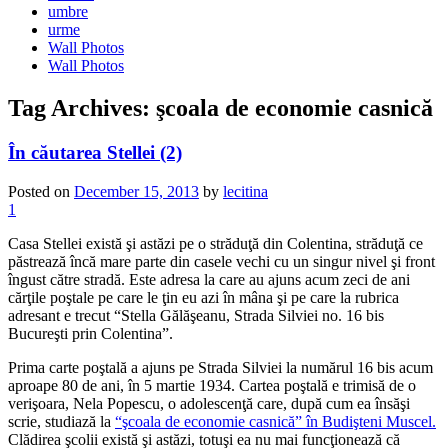
umbre
urme
Wall Photos
Wall Photos
Tag Archives:
şcoala de economie casnică
În căutarea Stellei (2)
Posted on
December 15, 2013
by
lecitina
1
Casa Stellei există şi astăzi pe o străduţă din Colentina, străduţă ce
păstrează încă mare parte din casele vechi cu un singur nivel şi front
îngust către stradă. Este adresa la care au ajuns acum zeci de ani
cărţile poştale pe care le ţin eu azi în mâna şi pe care la rubrica
adresant e trecut “Stella Gălăşeanu, Strada Silviei no. 16 bis
Bucureşti prin Colentina”.
Prima carte poştală a ajuns pe Strada Silviei la numărul 16 bis acum
aproape 80 de ani, în 5 martie 1934. Cartea poştală e trimisă de o
verişoara, Nela Popescu, o adolescenţă care, după cum ea însăşi
scrie, studiază la
“şcoala de economie casnică” în Budişteni Muscel.
Clădirea şcolii există şi astăzi, totuşi ea nu mai funcţionează că