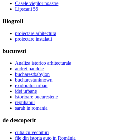
Casele vieţilor noastre
Lipscani 55
Blogroll
proiectare arhitectura
proiectare instalatii
bucuresti
Analiza istorico arhitecturala
andrei pandele
bucharestbabylon
bucharestunknown
explorator urban
idei urbane
istorioare bucurestene
reptilianul
sarah in romania
de descoperit
cutia cu vechituri
file din istoria auto în România