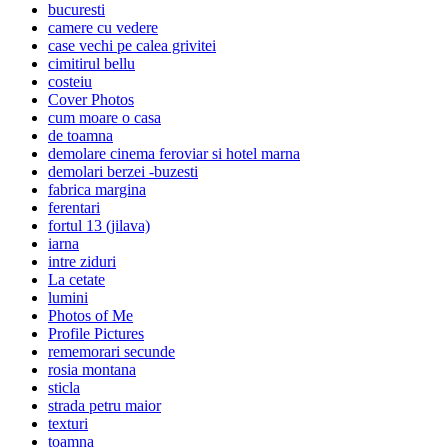
bucuresti
camere cu vedere
case vechi pe calea grivitei
cimitirul bellu
costeiu
Cover Photos
cum moare o casa
de toamna
demolare cinema feroviar si hotel marna
demolari berzei -buzesti
fabrica margina
ferentari
fortul 13 (jilava)
iarna
intre ziduri
La cetate
lumini
Photos of Me
Profile Pictures
rememorari secunde
rosia montana
sticla
strada petru maior
texturi
toamna