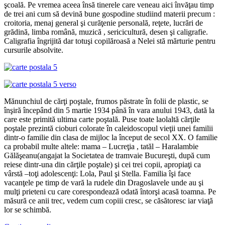
şcoală. Pe vremea aceea însă tinerele care veneau aici învăţau timp
de trei ani cum să devină bune gospodine studiind materii precum :
croitoria, menaj general şi curăţenie personală, reţete, lucrări de
grădină, limba română, muzică , sericicultură, desen şi caligrafie.
Caligrafia îngrijită dar totuşi copilăroasă a Nelei stă mărturie pentru
cursurile absolvite.
Mănunchiul de cărţi poştale, frumos păstrate în folii de plastic, se
înşiră începând din 5 martie 1934 până în vara anului 1943, dată la
care este primită ultima carte poştală. Puse toate laolaltă cărţile
poştale prezintă cioburi colorate în caleidoscopul vieţii unei familii
dintr-o familie din clasa de mijloc la început de secol XX. O familie
ca probabil multe altele: mama – Lucreţia , tatăl – Haralambie
Gălăşeanu(angajat la Societatea de tramvaie Bucureşti, după cum
reiese dintr-una din cărţile poştale) şi cei trei copii, apropiaţi ca
vârstă –toţi adolescenţi: Lola, Paul şi Stella. Familia îşi face
vacanţele pe timp de vară la rudele din Dragoslavele unde au şi
mulţi prieteni cu care corespondează odată întorşi acasă toamna. Pe
măsură ce anii trec, vedem cum copiii cresc, se căsătoresc iar viaţă
lor se schimbă.