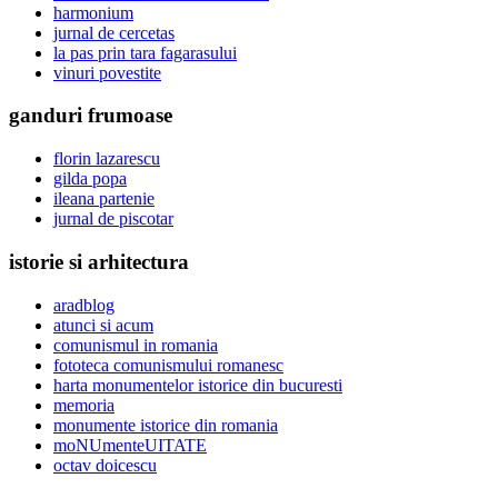
harmonium
jurnal de cercetas
la pas prin tara fagarasului
vinuri povestite
ganduri frumoase
florin lazarescu
gilda popa
ileana partenie
jurnal de piscotar
istorie si arhitectura
aradblog
atunci si acum
comunismul in romania
fototeca comunismului romanesc
harta monumentelor istorice din bucuresti
memoria
monumente istorice din romania
moNUmenteUITATE
octav doicescu