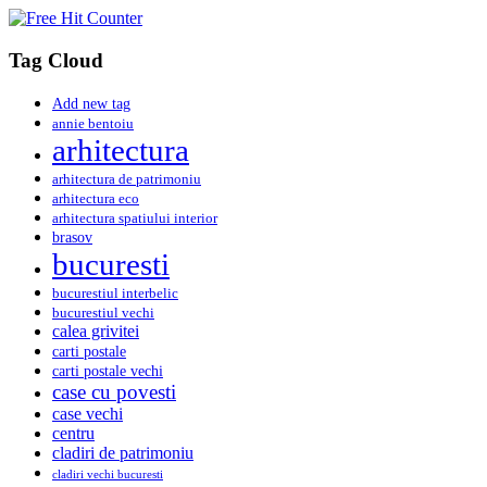
Tag Cloud
Add new tag
annie bentoiu
arhitectura
arhitectura de patrimoniu
arhitectura eco
arhitectura spatiului interior
brasov
bucuresti
bucurestiul interbelic
bucurestiul vechi
calea grivitei
carti postale
carti postale vechi
case cu povesti
case vechi
centru
cladiri de patrimoniu
cladiri vechi bucuresti