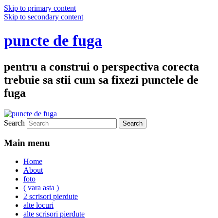
Skip to primary content
Skip to secondary content
puncte de fuga
pentru a construi o perspectiva corecta
trebuie sa stii cum sa fixezi punctele de
fuga
Search
Main menu
Home
About
foto
( vara asta )
2 scrisori pierdute
alte locuri
alte scrisori pierdute