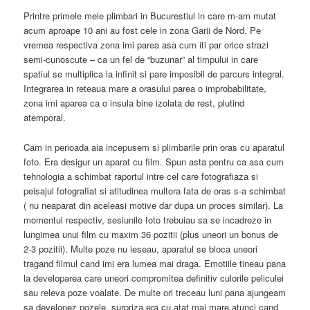
Printre primele mele plimbari in Bucurestiul in care m-am mutat
acum aproape 10 ani au fost cele in zona Garii de Nord. Pe
vremea respectiva zona imi parea asa cum iti par orice strazi
semi-cunoscute – ca un fel de “buzunar” al timpului in care
spatiul se multiplica la infinit si pare imposibil de parcurs integral.
Integrarea in reteaua mare a orasului parea o improbabilitate,
zona imi aparea ca o insula bine izolata de rest, plutind
atemporal.
Cam in perioada aia incepusem si plimbarile prin oras cu aparatul
foto. Era desigur un aparat cu film. Spun asta pentru ca asa cum
tehnologia a schimbat raportul intre cel care fotografiaza si
peisajul fotografiat si atitudinea multora fata de oras s-a schimbat
( nu neaparat din aceleasi motive dar dupa un proces similar). La
momentul respectiv, sesiunile foto trebuiau sa se incadreze in
lungimea unui film cu maxim 36 pozitii (plus uneori un bonus de
2-3 pozitii). Multe poze nu ieseau, aparatul se bloca uneori
tragand filmul cand imi era lumea mai draga. Emotiile tineau pana
la developarea care uneori compromitea definitiv culorile peliculei
sau releva poze voalate. De multe ori treceau luni pana ajungeam
sa developez pozele, surpriza era cu atat mai mare atunci cand