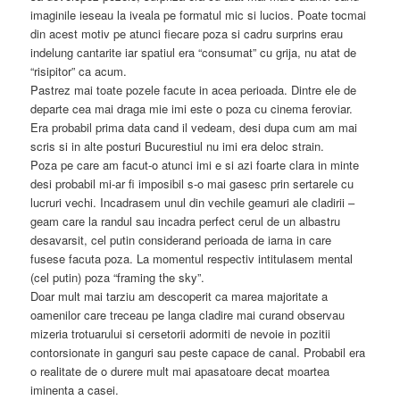
imaginile ieseau la iveala pe formatul mic si lucios. Poate tocmai
din acest motiv pe atunci fiecare poza si cadru surprins erau
indelung cantarite iar spatiul era “consumat” cu grija, nu atat de
“risipitor” ca acum.
Pastrez mai toate pozele facute in acea perioada. Dintre ele de
departe cea mai draga mie imi este o poza cu cinema feroviar.
Era probabil prima data cand il vedeam, desi dupa cum am mai
scris si in alte posturi Bucurestiul nu imi era deloc strain.
Poza pe care am facut-o atunci imi e si azi foarte clara in minte
desi probabil mi-ar fi imposibil s-o mai gasesc prin sertarele cu
lucruri vechi. Incadrasem unul din vechile geamuri ale cladirii –
geam care la randul sau incadra perfect cerul de un albastru
desavarsit, cel putin considerand perioada de iarna in care
fusese facuta poza. La momentul respectiv intitulasem mental
(cel putin) poza “framing the sky”.
Doar mult mai tarziu am descoperit ca marea majoritate a
oamenilor care treceau pe langa cladire mai curand observau
mizeria trotuarului si cersetorii adormiti de nevoie in pozitii
contorsionate in ganguri sau peste capace de canal. Probabil era
o realitate de o durere mult mai apasatoare decat moartea
iminenta a casei.