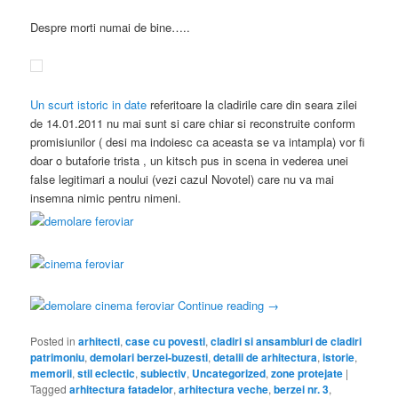
Despre morti numai de bine…..
Un scurt istoric in date
referitoare la cladirile care din seara zilei
de 14.01.2011 nu mai sunt si care chiar si reconstruite conform
promisiunilor ( desi ma indoiesc ca aceasta se va intampla) vor fi
doar o butaforie trista , un kitsch pus in scena in vederea unei
false legitimari a noului (vezi cazul Novotel) care nu va mai
insemna nimic pentru nimeni.
Continue reading
→
Posted in
arhitecti
,
case cu povesti
,
cladiri si ansambluri de cladiri
patrimoniu
,
demolari berzei-buzesti
,
detalii de arhitectura
,
istorie
,
memorii
,
stil eclectic
,
subiectiv
,
Uncategorized
,
zone protejate
|
Tagged
arhitectura fatadelor
,
arhitectura veche
,
berzei nr. 3
,