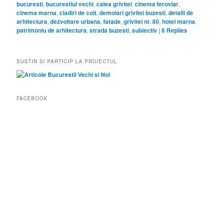
bucuresti
,
bucurestiul vechi
,
calea grivitei
,
cinema feroviar
,
cinema marna
,
cladiri de colt
,
demolari grivitei buzesti
,
detalii de
arhitectura
,
dezvoltare urbana
,
fatade
,
grivitei nr. 80
,
hotel marna
,
patrimoniu de arhitectura
,
strada buzesti
,
subiectiv
|
6
Replies
SUSTIN SI PARTICIP LA PROIECTUL
FACEBOOK