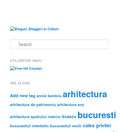
S
e
a
r
UTILIZATORI UNICI
c
h
TAG CLOUD
arhitectura
Add new tag
annie bentoiu
arhitectura de patrimoniu
arhitectura eco
bucuresti
brasov
arhitectura spatiului interior
calea grivitei
bucurestiul interbelic
bucurestiul vechi