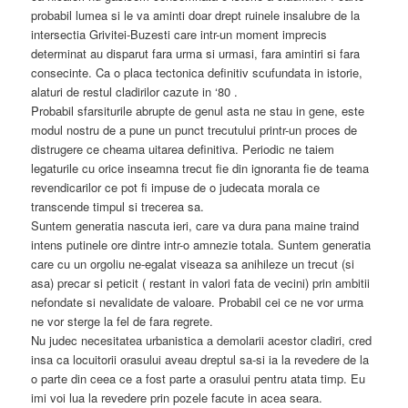
probabil lumea si le va aminti doar drept ruinele insalubre de la
intersectia Grivitei-Buzesti care intr-un moment imprecis
determinat au disparut fara urma si urmasi, fara amintiri si fara
consecinte. Ca o placa tectonica definitiv scufundata in istorie,
alaturi de restul cladirilor cazute in ‘80 .
Probabil sfarsiturile abrupte de genul asta ne stau in gene, este
modul nostru de a pune un punct trecutului printr-un proces de
distrugere ce cheama uitarea definitiva. Periodic ne taiem
legaturile cu orice inseamna trecut fie din ignoranta fie de teama
revendicarilor ce pot fi impuse de o judecata morala ce
transcende timpul si trecerea sa.
Suntem generatia nascuta ieri, care va dura pana maine traind
intens putinele ore dintre intr-o amnezie totala. Suntem generatia
care cu un orgoliu ne-egalat viseaza sa anihileze un trecut (si
asa) precar si peticit ( restant in valori fata de vecini) prin ambitii
nefondate si nevalidate de valoare. Probabil cei ce ne vor urma
ne vor sterge la fel de fara regrete.
Nu judec necesitatea urbanistica a demolarii acestor cladiri, cred
insa ca locuitorii orasului aveau dreptul sa-si ia la revedere de la
o parte din ceea ce a fost parte a orasului pentru atata timp. Eu
imi voi lua la revedere prin pozele facute in acea seara.