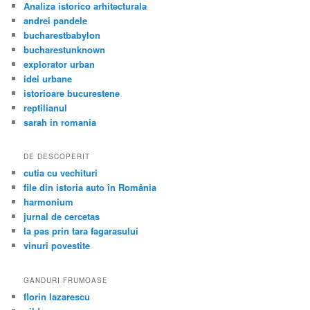
Analiza istorico arhitecturala
andrei pandele
bucharestbabylon
bucharestunknown
explorator urban
idei urbane
istorioare bucurestene
reptilianul
sarah in romania
DE DESCOPERIT
cutia cu vechituri
file din istoria auto în România
harmonium
jurnal de cercetas
la pas prin tara fagarasului
vinuri povestite
GANDURI FRUMOASE
florin lazarescu