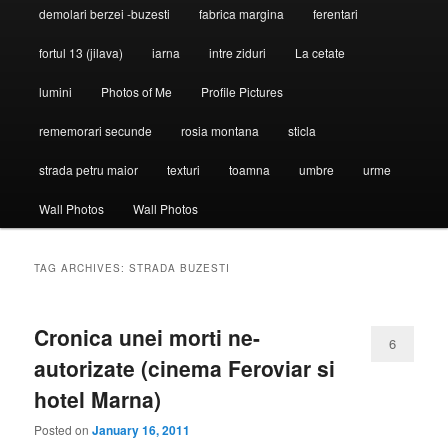
demolari berzei -buzesti
fabrica margina
ferentari
fortul 13 (jilava)
iarna
intre ziduri
La cetate
lumini
Photos of Me
Profile Pictures
rememorari secunde
rosia montana
sticla
strada petru maior
texturi
toamna
umbre
urme
Wall Photos
Wall Photos
TAG ARCHIVES:
STRADA BUZESTI
Cronica unei morti ne-
6
autorizate (cinema Feroviar si
hotel Marna)
Posted on
January 16, 2011