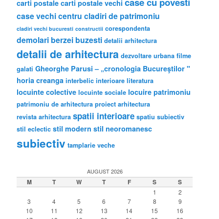
case cu povesti
carti postale
carti postale vechi
case vechi
centru
cladiri de patrimoniu
corespondenta
cladiri vechi bucuresti
constructii
demolari berzei buzesti
detalii arhitectura
detalii de arhitectura
dezvoltare urbana
filme
Gheorghe Parusi – „cronologia Bucureştilor "
galati
horia creanga
interbelic
interioare
literatura
locuinte colective
locuire
patrimoniu
locuinte sociale
patrimoniu de arhitectura
proiect arhitectura
spatii interioare
revista arhitectura
spatiu subiectiv
stil modern
stil neoromanesc
stil eclectic
subiectiv
tamplarie veche
AUGUST 2026
M
T
W
T
F
S
S
1
2
3
4
5
6
7
8
9
10
11
12
13
14
15
16