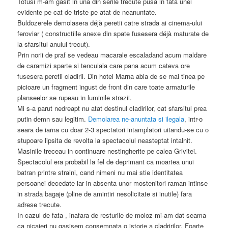
Totusi m-am gasit in una din serile trecute pusa in fata unei
evidente pe cat de triste pe atat de neanuntate.
Buldozerele demolasera déjà peretii catre strada ai cinema-ului
feroviar ( constructiile anexe din spate fusesera déjà maturate de
la sfarsitul anului trecut).
Prin norii de praf se vedeau macarale escaladand acum maldare
de caramizi sparte si tencuiala care pana acum cateva ore
fusesera peretii cladirii. Din hotel Marna abia de se mai tinea pe
picioare un fragment ingust de front din care toate armaturile
planseelor se rupeau in luminile strazii.
Mi s-a parut nedreapt nu atat destinul cladirilor, cat sfarsitul prea
putin demn sau legitim.
Demolarea ne-anuntata si ilegala
, intr-o
seara de iarna cu doar 2-3 spectatori intamplatori uitandu-se cu o
stupoare lipsita de revolta la spectacolul neasteptat intalnit.
Masinile treceau in continuare nestingherite pe calea Grivitei.
Spectacolul era probabil la fel de deprimant ca moartea unui
batran printre straini, cand nimeni nu mai stie identitatea
persoanei decedate iar in absenta unor mostenitori raman intinse
in strada bagaje (pline de amintiri nesolicitate si inutile) fara
adrese trecute.
In cazul de fata , inafara de resturile de moloz mi-am dat seama
ca nicaieri nu gasisem consemnata o istorie a cladririlor. Foarte