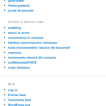
gilda popa
ileana partenie
jurnal de piscotar
ISTORIE SI ARHITECTURA
aradblog
atunci si acum
comunismul in romania
fototeca comunismului romanesc
harta monumentelor istorice din bucuresti
memoria
monumente istorice din romania
moNUmenteUITATE
octav doicescu
META
Log in
Entries feed
Comments feed
WordPress.org