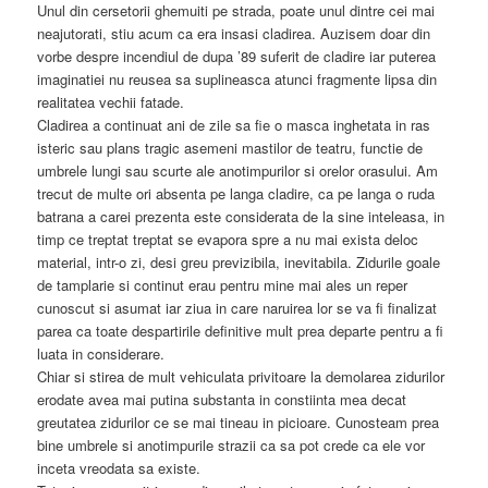
Unul din cersetorii ghemuiti pe strada, poate unul dintre cei mai
neajutorati, stiu acum ca era insasi cladirea. Auzisem doar din
vorbe despre incendiul de dupa ’89 suferit de cladire iar puterea
imaginatiei nu reusea sa suplineasca atunci fragmente lipsa din
realitatea vechii fatade.
Cladirea a continuat ani de zile sa fie o masca inghetata in ras
isteric sau plans tragic asemeni mastilor de teatru, functie de
umbrele lungi sau scurte ale anotimpurilor si orelor orasului. Am
trecut de multe ori absenta pe langa cladire, ca pe langa o ruda
batrana a carei prezenta este considerata de la sine inteleasa, in
timp ce treptat treptat se evapora spre a nu mai exista deloc
material, intr-o zi, desi greu previzibila, inevitabila. Zidurile goale
de tamplarie si continut erau pentru mine mai ales un reper
cunoscut si asumat iar ziua in care naruirea lor se va fi finalizat
parea ca toate despartirile definitive mult prea departe pentru a fi
luata in considerare.
Chiar si stirea de mult vehiculata privitoare la demolarea zidurilor
erodate avea mai putina substanta in constiinta mea decat
greutatea zidurilor ce se mai tineau in picioare. Cunosteam prea
bine umbrele si anotimpurile strazii ca sa pot crede ca ele vor
inceta vreodata sa existe.