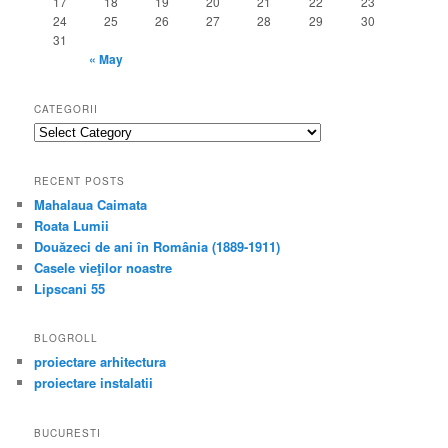
17
18
19
20
21
22
23
24
25
26
27
28
29
30
31
« May
CATEGORII
categorii
RECENT POSTS
Mahalaua Caimata
Roata Lumii
Douăzeci de ani în România (1889-1911)
Casele vieţilor noastre
Lipscani 55
BLOGROLL
proiectare arhitectura
proiectare instalatii
BUCURESTI