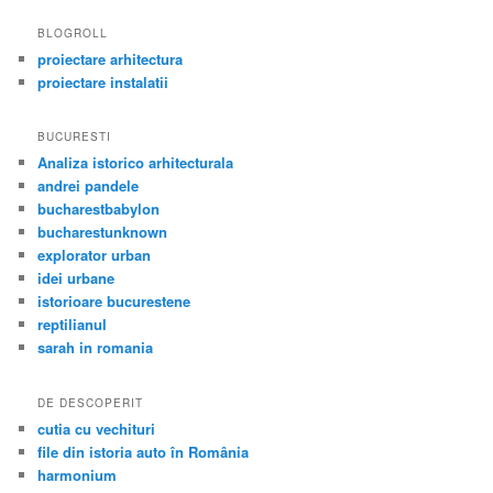
BLOGROLL
proiectare arhitectura
proiectare instalatii
BUCURESTI
Analiza istorico arhitecturala
andrei pandele
bucharestbabylon
bucharestunknown
explorator urban
idei urbane
istorioare bucurestene
reptilianul
sarah in romania
DE DESCOPERIT
cutia cu vechituri
file din istoria auto în România
harmonium