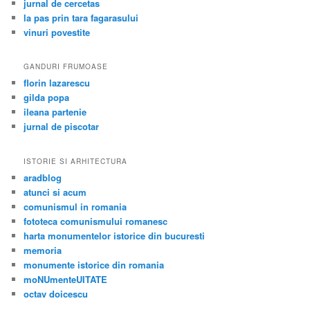
jurnal de cercetas
la pas prin tara fagarasului
vinuri povestite
GANDURI FRUMOASE
florin lazarescu
gilda popa
ileana partenie
jurnal de piscotar
ISTORIE SI ARHITECTURA
aradblog
atunci si acum
comunismul in romania
fototeca comunismului romanesc
harta monumentelor istorice din bucuresti
memoria
monumente istorice din romania
moNUmenteUITATE
octav doicescu