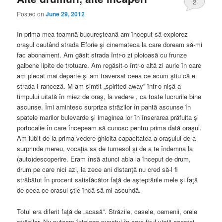
2
Posted on
June 29, 2012
În prima mea toamnă bucureşteană am început să explorez
oraşul cautând strada Eforie şi cinemateca la care doream să-mi
fac abonament. Am găsit strada într-o zi ploioasă cu frunze
galbene lipite de trotuare. Am regăsit-o într-o altă zi aurie în care
am plecat mai departe şi am traversat ceea ce acum ştiu că e
strada Franceză. M-am simtit „spirited away” într-o nişă a
timpului uitată în miez de oraş, la vedere , ca toate lucrurile bine
ascunse. Îmi amintesc surpriza străzilor în pantă ascunse în
spatele marilor bulevarde şi imaginea lor în înserarea prăfuita şi
portocalie în care începeam să cunosc pentru prima dată oraşul.
Am iubit de la prima vedere ghicita capacitatea a oraşului de a
surprinde mereu, vocaţia sa de turnesol şi de a te îndemna la
(auto)descoperire. Eram însă atunci abia la început de drum,
drum pe care nici azi, la zece ani distanţă nu cred să-l fi
străbătut în procent satisfăcător faţă de aşteptările mele şi faţă
de ceea ce orasul ştie încă să-mi ascundă.
Totul era diferit faţă de „acasă”. Străzile, casele, oamenii, orele
străzilor. Nu puteam înţelege punctul în care firul vieţii acestei