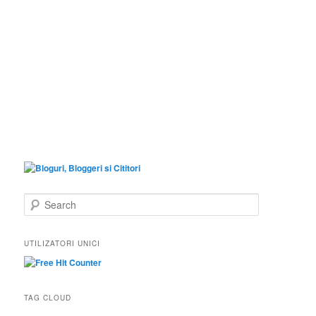
S
e
a
r
UTILIZATORI UNICI
c
h
TAG CLOUD