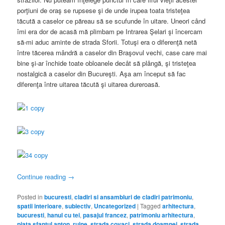
porţiuni de oraş se rupsese şi de unde irupea toata tristeţea
tăcută a caselor ce păreau să se scufunde în uitare. Uneori când
îmi era dor de acasă mă plimbam pe Intrarea Şelari şi încercam
să-mi aduc aminte de strada Sforii. Totuşi era o diferenţă netă
între tăcerea mândră a caselor din Braşovul vechi, case care mai
bine şi-ar închide toate obloanele decât să plângă, şi tristeţea
nostalgică a caselor din Bucureşti. Aşa am început să fac
diferenţa între uitarea tăcută şi uitarea dureroasă.
Continue reading
→
Posted in
bucuresti
,
cladiri si ansambluri de cladiri patrimoniu
,
spatii interioare
,
subiectiv
,
Uncategorized
|
Tagged
arhitectura
,
bucuresti
,
hanul cu tei
,
pasajul francez
,
patrimoniu arhitectura
,
piata sfantul anton
,
ruine
,
strada covaci
,
strada doamnei
,
strada