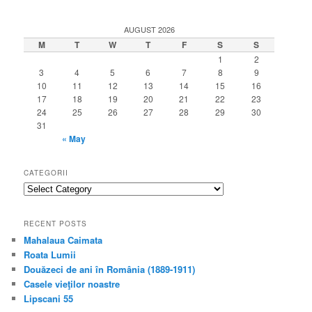
AUGUST 2026
M
T
W
T
F
S
S
1
2
3
4
5
6
7
8
9
10
11
12
13
14
15
16
17
18
19
20
21
22
23
24
25
26
27
28
29
30
31
« May
CATEGORII
categorii
RECENT POSTS
Mahalaua Caimata
Roata Lumii
Douăzeci de ani în România (1889-1911)
Casele vieţilor noastre
Lipscani 55