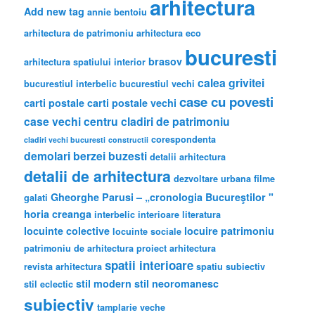
arhitectura
Add new tag
annie bentoiu
arhitectura de patrimoniu
arhitectura eco
bucuresti
brasov
arhitectura spatiului interior
calea grivitei
bucurestiul interbelic
bucurestiul vechi
case cu povesti
carti postale
carti postale vechi
case vechi
centru
cladiri de patrimoniu
corespondenta
cladiri vechi bucuresti
constructii
demolari berzei buzesti
detalii arhitectura
detalii de arhitectura
dezvoltare urbana
filme
Gheorghe Parusi – „cronologia Bucureştilor "
galati
horia creanga
interbelic
interioare
literatura
locuinte colective
locuire
patrimoniu
locuinte sociale
patrimoniu de arhitectura
proiect arhitectura
spatii interioare
revista arhitectura
spatiu subiectiv
stil modern
stil neoromanesc
stil eclectic
subiectiv
tamplarie veche