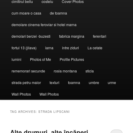
cimitirul bellu
costeiu
Cover Photos
cum moare o casa
de toamna
demolare cinema feroviar si hotel marna
demolari berzei -buzesti
fabrica margina
ferentari
fortul 13 (jilava)
iarna
intre ziduri
La cetate
lumini
Photos of Me
Profile Pictures
rememorari secunde
rosia montana
sticla
strada petru maior
texturi
toamna
umbre
urme
Wall Photos
Wall Photos
TAG ARCHIVES:
STRADA LIPSCANI
Alte drumuri, alte încăperi