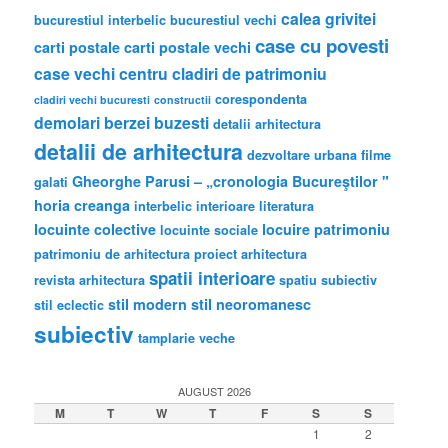
calea grivitei
bucurestiul interbelic
bucurestiul vechi
case cu povesti
carti postale
carti postale vechi
case vechi
centru
cladiri de patrimoniu
corespondenta
cladiri vechi bucuresti
constructii
demolari berzei buzesti
detalii arhitectura
detalii de arhitectura
dezvoltare urbana
filme
Gheorghe Parusi – „cronologia Bucureştilor "
galati
horia creanga
interbelic
interioare
literatura
locuinte colective
locuire
patrimoniu
locuinte sociale
patrimoniu de arhitectura
proiect arhitectura
spatii interioare
revista arhitectura
spatiu subiectiv
stil modern
stil neoromanesc
stil eclectic
subiectiv
tamplarie veche
AUGUST 2026
M
T
W
T
F
S
S
1
2