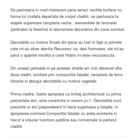
Se pastreaza in mod interesant pana astazi vechile burlane cu
forma lor ciudata departata de corpul cladirii, se pastreaza la
etajele superioare tamplaria veche , elementele de feronerie
(jardinière la ferestre) si elementele decorative din zona cornisei.
Decoratiile cu motive florale din ipsos au fost in fapt si primele
care mi-au atras atentia.Recunosc ca, desi frumoase, ele mi-au
parut o aparitie insolita a carei filiatie mi-este necunoscuta.
Din aceasi perioada si pe aceeasi strada am mai observat alte
doua cladiri, similare prin compozitia fatadei, tamplaria de lemn
folosita si desigur decoratiile cu motive vegetale.
Prima cladire, foarte apropiata ca limbaj architectural cu prima
prezentata aici, este construita in sistem p+1. Decoratiile sunt
prezente si aici preponderent in fasia superioara a fatadei, in
apropierea corinisei.Compozitia fatadei nu arata existenta in
trecut a vreunei functiuni pubilice sau comerciale la parterul
cladirii.