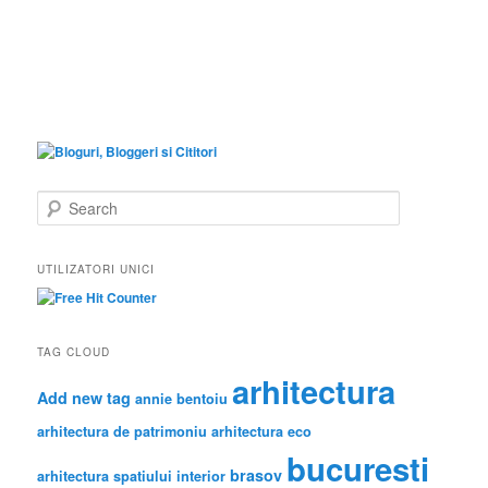
S
e
a
r
UTILIZATORI UNICI
c
h
TAG CLOUD
arhitectura
Add new tag
annie bentoiu
arhitectura de patrimoniu
arhitectura eco
bucuresti
brasov
arhitectura spatiului interior