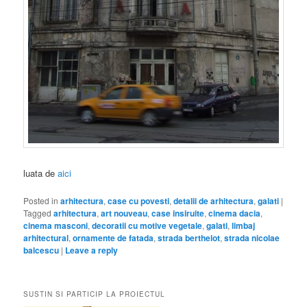
luata de
aici
Posted in
arhitectura
,
case cu povesti
,
detalii de arhitectura
,
galati
|
Tagged
arhitectura
,
art nouveau
,
case insiruite
,
cinema dacia
,
cinema masconi
,
decoratii cu motive vegetale
,
galati
,
limbaj
arhitectural
,
ornamente de fatada
,
strada berthelot
,
strada nicolae
balcescu
|
Leave a reply
SUSTIN SI PARTICIP LA PROIECTUL