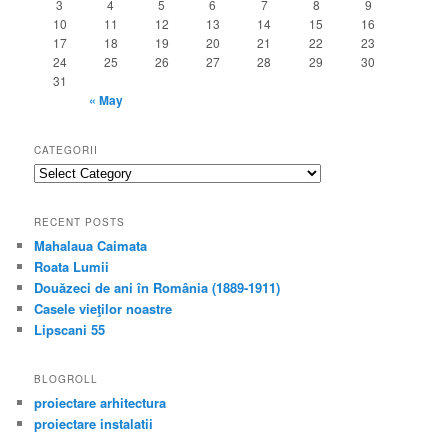
3
4
5
6
7
8
9
10
11
12
13
14
15
16
17
18
19
20
21
22
23
24
25
26
27
28
29
30
31
« May
CATEGORII
categorii
RECENT POSTS
Mahalaua Caimata
Roata Lumii
Douăzeci de ani în România (1889-1911)
Casele vieţilor noastre
Lipscani 55
BLOGROLL
proiectare arhitectura
proiectare instalatii