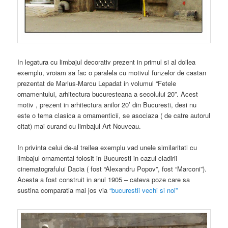
In legatura cu limbajul decorativ prezent in primul si al doilea
exemplu, vroiam sa fac o paralela cu motivul funzelor de castan
prezentat de Marius-Marcu Lepadat in volumul “Fetele
ornamentului, arhitectura bucuresteana a secolului 20”. Acest
motiv , prezent in arhitectura anilor 20’ din Bucuresti, desi nu
este o tema clasica a ornamenticii, se asociaza ( de catre autorul
citat) mai curand cu limbajul Art Nouveau.
In privinta celui de-al treilea exemplu vad unele similaritati cu
limbajul ornamental folosit in Bucuresti in cazul cladirii
cinematografului Dacia ( fost “Alexandru Popov”, fost “Marconi”).
Acesta a fost construit in anul 1905 – cateva poze care sa
sustina comparatia mai jos via
“bucurestii vechi si noi”