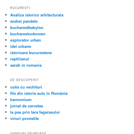
BUCURESTI
Analiza istorico arhitecturala
andrei pandele
bucharestbabylon
bucharestunknown
explorator urban
idei urbane
istorioare bucurestene
reptilianul
sarah in romania
DE DESCOPERIT
cutia cu vechituri
file din istoria auto în România
harmonium
jurnal de cercetas
la pas prin tara fagarasului
vinuri povestite
GANDURI FRUMOASE