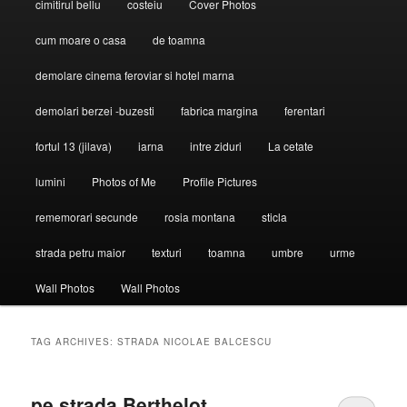
cimitirul bellu
costeiu
Cover Photos
cum moare o casa
de toamna
demolare cinema feroviar si hotel marna
demolari berzei -buzesti
fabrica margina
ferentari
fortul 13 (jilava)
iarna
intre ziduri
La cetate
lumini
Photos of Me
Profile Pictures
rememorari secunde
rosia montana
sticla
strada petru maior
texturi
toamna
umbre
urme
Wall Photos
Wall Photos
TAG ARCHIVES:
STRADA NICOLAE BALCESCU
pe strada Berthelot