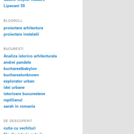
Lipscani 55
BLOGROLL
proiectare arhitectura
proiectare instalatii
BUCURESTI
Analiza istorico arhitecturala
andrei pandele
bucharestbabylon
bucharestunknown
explorator urban
idei urbane
istorioare bucurestene
reptilianul
sarah in romania
DE DESCOPERIT
cutia cu vechituri