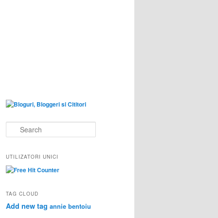
S
e
a
r
UTILIZATORI UNICI
c
h
TAG CLOUD
Add new tag
annie bentoiu