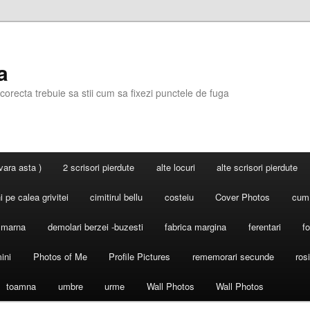
a
corecta trebuie sa stii cum sa fixezi punctele de fuga
 vara asta )
2 scrisori pierdute
alte locuri
alte scrisori pierdute
 pe calea grivitei
cimitirul bellu
costeiu
Cover Photos
cum
l marna
demolari berzei -buzesti
fabrica margina
ferentari
fo
ini
Photos of Me
Profile Pictures
rememorari secunde
ros
toamna
umbre
urme
Wall Photos
Wall Photos