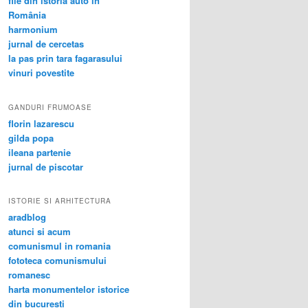
file din istoria auto în
România
harmonium
jurnal de cercetas
la pas prin tara fagarasului
vinuri povestite
GANDURI FRUMOASE
florin lazarescu
gilda popa
ileana partenie
jurnal de piscotar
ISTORIE SI ARHITECTURA
aradblog
atunci si acum
comunismul in romania
fototeca comunismului
romanesc
harta monumentelor istorice
din bucuresti