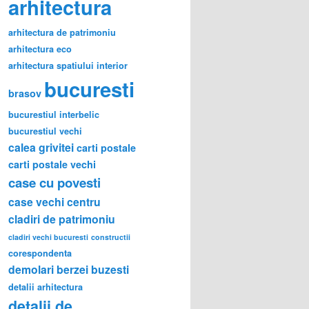
arhitectura
arhitectura de patrimoniu
arhitectura eco
arhitectura spatiului interior
bucuresti
brasov
bucurestiul interbelic
bucurestiul vechi
calea grivitei
carti postale
carti postale vechi
case cu povesti
case vechi
centru
cladiri de patrimoniu
cladiri vechi bucuresti
constructii
corespondenta
demolari berzei buzesti
detalii arhitectura
detalii de