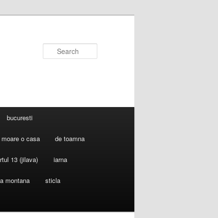
Search
bucuresti
 moare o casa
de toamna
rtul 13 (jilava)
iarna
ia montana
sticla