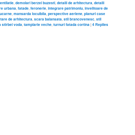
entilatie
,
demolari berzei buzesti
,
detalii de arhitectura
,
detalii
re urbana
,
fatade
,
feronerie
,
integrare patrimoniu
,
invelitoare de
lucarne
,
mansarda locuibila
,
perspective aeriene
,
planuri case
tare de arhitectura
,
scara balansata
,
stil brancovenesc
,
stil
 stirbei voda
,
tamplarie veche
,
turnuri fatada cortina
|
4
Replies