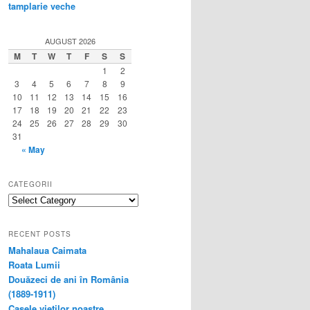
tamplarie veche
AUGUST 2026
M
T
W
T
F
S
S
1
2
3
4
5
6
7
8
9
10
11
12
13
14
15
16
17
18
19
20
21
22
23
24
25
26
27
28
29
30
31
« May
CATEGORII
categorii
RECENT POSTS
Mahalaua Caimata
Roata Lumii
Douăzeci de ani în România
(1889-1911)
Casele vieţilor noastre