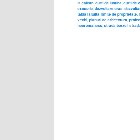
la calcan
,
curti de lumina
,
curti de v
executie
,
dezvoltare oras
,
dezvolta
tabla faltuita
,
limite de proprietate
,
vechi
,
planuri de arhitectura
,
proiec
neoromanesc
,
strada berzei
,
strada