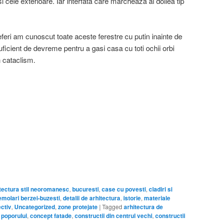
e si cele exterioare. Iar interfata care marcheaza al doilea tip
eferi am cunoscut toate aceste ferestre cu putin inainte de
ficient de devreme pentru a gasi casa cu toti ochii orbi
n cataclism.
tectura stil neoromanesc
,
bucuresti
,
case cu povesti
,
cladiri si
emolari berzei-buzesti
,
detalii de arhitectura
,
istorie
,
materiale
ctiv
,
Uncategorized
,
zone protejate
|
Tagged
arhitectura de
 poporului
,
concept fatade
,
constructii din centrul vechi
,
constructii