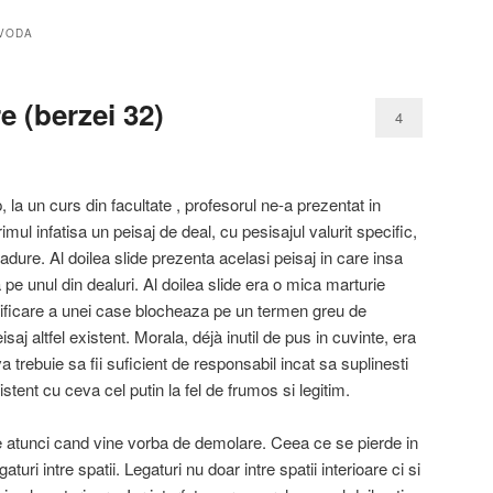
 VODA
 (berzei 32)
4
la un curs din facultate , profesorul ne-a prezentat in
imul infatisa un peisaj de deal, cu pesisajul valurit specific,
padure. Al doilea slide prezenta acelasi peisaj in care insa
pe unul din dealuri. Al doilea slide era o mica marturie
ificare a unei case blocheaza pe un termen greu de
aj altfel existent. Morala, déjà inutil de pus in cuvinte, era
 trebuie sa fii suficient de responsabil incat sa suplinesti
istent cu ceva cel putin la fel de frumos si legitim.
 atunci cand vine vorba de demolare. Ceea ce se pierde in
turi intre spatii. Legaturi nu doar intre spatii interioare ci si