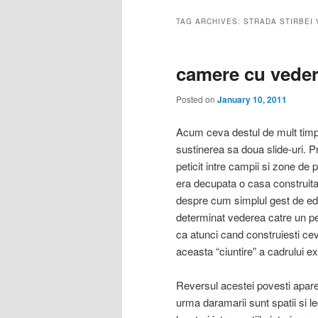
TAG ARCHIVES:
STRADA STIRBEI
camere cu vedere
Posted on
January 10, 2011
Acum ceva destul de mult timp, 
sustinerea sa doua slide-uri. Pr
peticit intre campii si zone de 
era decupata o casa construita 
despre cum simplul gest de ed
determinat vederea catre un peis
ca atunci cand construiesti ceva
aceasta “ciuntire” a cadrului ex
Reversul acestei povesti apare
urma daramarii sunt spatii si lega