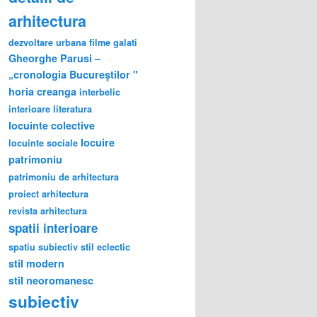
arhitectura
dezvoltare urbana
filme
galati
Gheorghe Parusi –
„cronologia Bucureştilor "
horia creanga
interbelic
interioare
literatura
locuinte colective
locuire
locuinte sociale
patrimoniu
patrimoniu de arhitectura
proiect arhitectura
revista arhitectura
spatii interioare
spatiu subiectiv
stil eclectic
stil modern
stil neoromanesc
subiectiv