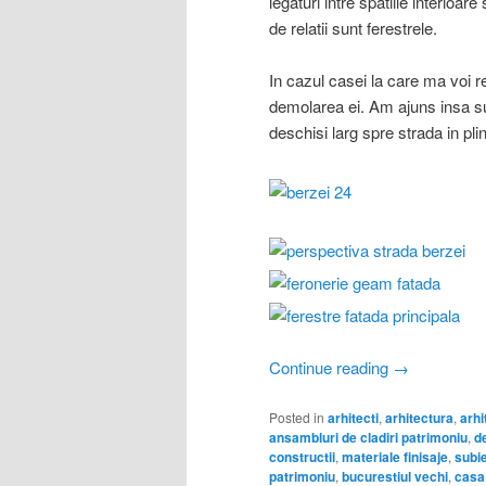
legaturi intre spatiile interioar
de relatii sunt ferestrele.
In cazul casei la care ma voi r
demolarea ei. Am ajuns insa su
deschisi larg spre strada in pli
Continue reading
→
Posted in
arhitecti
,
arhitectura
,
arhi
ansambluri de cladiri patrimoniu
,
d
constructii
,
materiale finisaje
,
subie
patrimoniu
,
bucurestiul vechi
,
casa