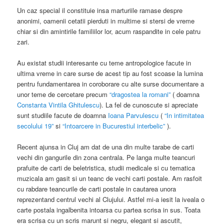
Un caz special il constituie insa marturiile ramase despre
anonimi, oamenii cetatii pierduti in multime si stersi de vreme
chiar si din amintirile familiilor lor, acum raspandite in cele patru
zari.
Au existat studii interesante cu teme antropologice facute in
ultima vreme in care surse de acest tip au fost scoase la lumina
pentru fundamentarea in coroborare cu alte surse documentare a
unor teme de cercetare precum
“dragostea la romani”
( doamna
Constanta Vintila Ghitulescu
). La fel de cunoscute si apreciate
sunt studiile facute de doamna
Ioana Parvulescu
(
“In intimitatea
secolului 19”
si
“Intoarcere in Bucurestiul interbelic”
).
Recent ajunsa in Cluj am dat de una din multe tarabe de carti
vechi din gangurile din zona centrala. Pe langa multe teancuri
prafuite de carti de beletristica, studii medicale si cu tematica
muzicala am gasit si un teanc de vechi carti postale. Am rasfoit
cu rabdare teancurile de carti postale in cautarea unora
reprezentand centrul vechi al Clujului. Astfel mi-a iesit la iveala o
carte postala ingalbenita intoarsa cu partea scrisa in sus. Toata
era scrisa cu un scris marunt si negru, elegant si ascutit,