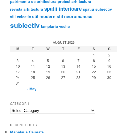
patrimoniu de arhitectura
proiect arhitectura
spatii interioare
revista arhitectura
spatiu subiectiv
stil modern
stil neoromanesc
stil eclectic
subiectiv
tamplarie veche
AUGUST 2026
M
T
W
T
F
S
S
1
2
3
4
5
6
7
8
9
10
11
12
13
14
15
16
17
18
19
20
21
22
23
24
25
26
27
28
29
30
31
« May
CATEGORII
categorii
RECENT POSTS
Mahalaua Caimata