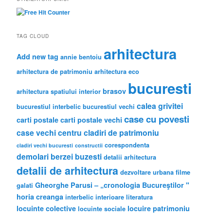
c
h
TAG CLOUD
arhitectura
Add new tag
annie bentoiu
arhitectura de patrimoniu
arhitectura eco
bucuresti
brasov
arhitectura spatiului interior
calea grivitei
bucurestiul interbelic
bucurestiul vechi
case cu povesti
carti postale
carti postale vechi
case vechi
centru
cladiri de patrimoniu
corespondenta
cladiri vechi bucuresti
constructii
demolari berzei buzesti
detalii arhitectura
detalii de arhitectura
dezvoltare urbana
filme
Gheorghe Parusi – „cronologia Bucureştilor "
galati
horia creanga
interbelic
interioare
literatura
locuinte colective
locuire
patrimoniu
locuinte sociale