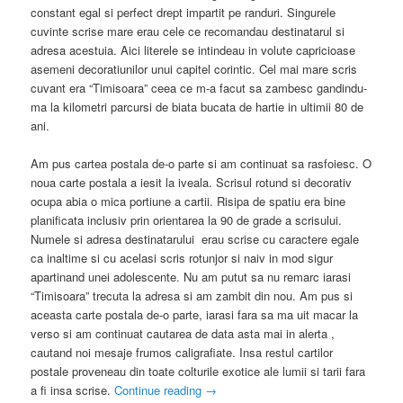
constant egal si perfect drept impartit pe randuri. Singurele
cuvinte scrise mare erau cele ce recomandau destinatarul si
adresa acestuia. Aici literele se intindeau in volute capricioase
asemeni decoratiunilor unui capitel corintic. Cel mai mare scris
cuvant era “Timisoara” ceea ce m-a facut sa zambesc gandindu-
ma la kilometri parcursi de biata bucata de hartie in ultimii 80 de
ani.
Am pus cartea postala de-o parte si am continuat sa rasfoiesc. O
noua carte postala a iesit la iveala. Scrisul rotund si decorativ
ocupa abia o mica portiune a cartii. Risipa de spatiu era bine
planificata inclusiv prin orientarea la 90 de grade a scrisului.
Numele si adresa destinatarului erau scrise cu caractere egale
ca inaltime si cu acelasi scris rotunjor si naiv in mod sigur
apartinand unei adolescente. Nu am putut sa nu remarc iarasi
“Timisoara” trecuta la adresa si am zambit din nou. Am pus si
aceasta carte postala de-o parte, iarasi fara sa ma uit macar la
verso si am continuat cautarea de data asta mai in alerta ,
cautand noi mesaje frumos caligrafiate. Insa restul cartilor
postale proveneau din toate colturile exotice ale lumii si tarii fara
a fi insa scrise.
Continue reading
→