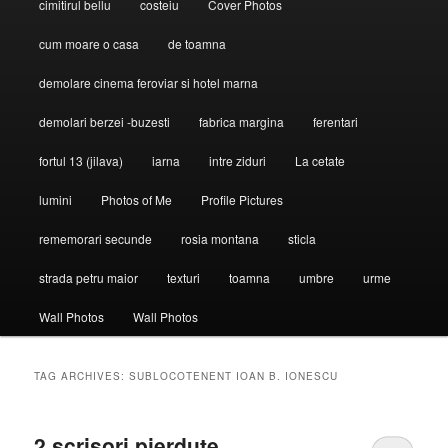
cimitirul bellu
costeiu
Cover Photos
cum moare o casa
de toamna
demolare cinema feroviar si hotel marna
demolari berzei -buzesti
fabrica margina
ferentari
fortul 13 (jilava)
iarna
intre ziduri
La cetate
lumini
Photos of Me
Profile Pictures
rememorari secunde
rosia montana
sticla
strada petru maior
texturi
toamna
umbre
urme
Wall Photos
Wall Photos
TAG ARCHIVES:
SUBLOCOTENENT IOAN B. IONESCU
2 scrisori pierdute