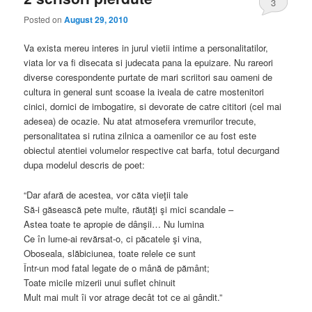
3
Posted on
August 29, 2010
Va exista mereu interes in jurul vietii intime a personalitatilor,
viata lor va fi disecata si judecata pana la epuizare. Nu rareori
diverse corespondente purtate de mari scriitori sau oameni de
cultura in general sunt scoase la iveala de catre mostenitori
cinici, dornici de imbogatire, si devorate de catre cititori (cel mai
adesea) de ocazie. Nu atat atmosefera vremurilor trecute,
personalitatea si rutina zilnica a oamenilor ce au fost este
obiectul atentiei volumelor respective cat barfa, totul decurgand
dupa modelul descris de poet:
“Dar afară de acestea, vor căta vieţii tale
Să-i găsească pete multe, răutăţi şi mici scandale –
Astea toate te apropie de dânşii… Nu lumina
Ce în lume-ai revărsat-o, ci păcatele şi vina,
Oboseala, slăbiciunea, toate relele ce sunt
Într-un mod fatal legate de o mână de pământ;
Toate micile mizerii unui suflet chinuit
Mult mai mult îi vor atrage decât tot ce ai gândit.”