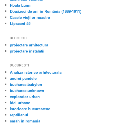
Roata Lumii
Douăzeci de ani în România (1889-1911)
Casele vieţilor noastre
Lipscani 55
BLOGROLL
proiectare arhitectura
proiectare instalatii
BUCURESTI
Analiza istorico arhitecturala
andrei pandele
bucharestbabylon
bucharestunknown
explorator urban
idei urbane
istorioare bucurestene
reptilianul
sarah in romania