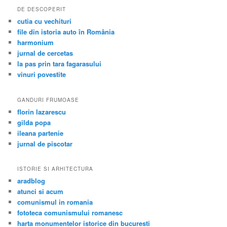
DE DESCOPERIT
cutia cu vechituri
file din istoria auto în România
harmonium
jurnal de cercetas
la pas prin tara fagarasului
vinuri povestite
GANDURI FRUMOASE
florin lazarescu
gilda popa
ileana partenie
jurnal de piscotar
ISTORIE SI ARHITECTURA
aradblog
atunci si acum
comunismul in romania
fototeca comunismului romanesc
harta monumentelor istorice din bucuresti