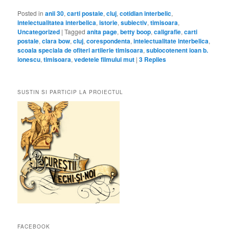
Posted in
anii 30
,
carti postale
,
cluj
,
cotidian interbelic
,
intelectualitatea interbelica
,
istorie
,
subiectiv
,
timisoara
,
Uncategorized
|
Tagged
anita page
,
betty boop
,
caligrafie
,
carti
postale
,
clara bow
,
cluj
,
corespondenta
,
intelectualitate interbelica
,
scoala speciala de ofiteri artilerie timisoara
,
sublocotenent ioan b.
ionescu
,
timisoara
,
vedetele filmului mut
|
3
Replies
SUSTIN SI PARTICIP LA PROIECTUL
FACEBOOK