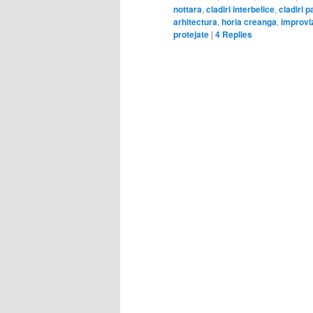
nottara
,
cladiri interbelice
,
cladiri 
arhitectura
,
horia creanga
,
improviz
protejate
|
4
Replies