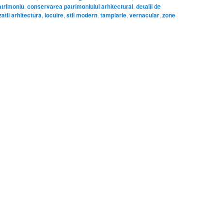
patrimoniu
,
conservarea patrimoniului arhitectural
,
detalii de
atii arhitectura
,
locuire
,
stil modern
,
tamplarie
,
vernacular
,
zone