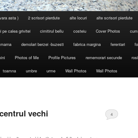
 vara asta )
2 scrisori pierdute
alte locuri
alte scrisori pierdute
 pe calea grivitei
cimitirul bellu
costeiu
Cover Photos
cum
l marna
demolari berzei -buzesti
fabrica margina
ferentari
fo
ini
Photos of Me
Profile Pictures
rememorari secunde
ros
toamna
umbre
urme
Wall Photos
Wall Photos
 centrul vechi
4