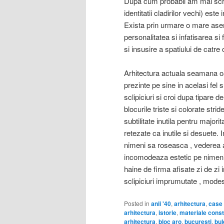
Dupa cum probabil am mai scris s
identitatii cladirilor vechi) est
Exista prin urmare o mare asem
personalitatea si infatisarea si 
si insusire a spatiului de catre 
Arhitectura actuala seamana o
prezinte pe sine in acelasi fel s
sclipiciuri si croi dupa tipare 
blocurile triste si colorate st
subtilitate inutila pentru major
retezate ca inutile si desuete
nimeni sa roseasca , vederea a
incomodeaza estetic pe nimeni.
haine de firma afisate zi de zi 
sclipiciuri imprumutate , modes
Posted in
anii '40
,
arhitectura
,
case 
arhitectura
,
istorie
,
materiale const
arhitectura
,
bloc aro
,
bucuresti
,
bul