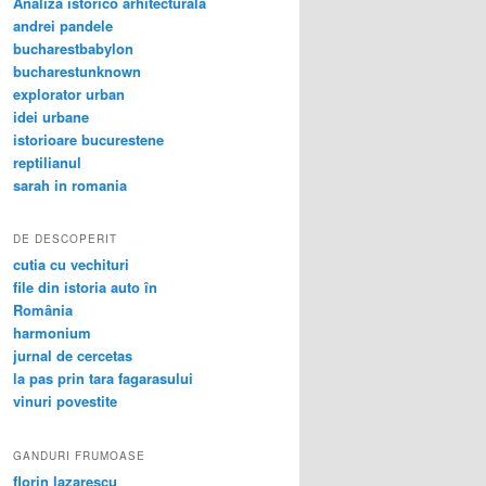
Analiza istorico arhitecturala
andrei pandele
bucharestbabylon
bucharestunknown
explorator urban
idei urbane
istorioare bucurestene
reptilianul
sarah in romania
DE DESCOPERIT
cutia cu vechituri
file din istoria auto în
România
harmonium
jurnal de cercetas
la pas prin tara fagarasului
vinuri povestite
GANDURI FRUMOASE
florin lazarescu