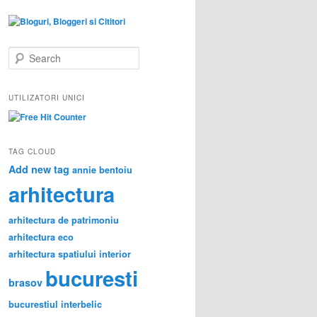
S
e
a
r
UTILIZATORI UNICI
c
h
TAG CLOUD
Add new tag
annie bentoiu
arhitectura
arhitectura de patrimoniu
arhitectura eco
arhitectura spatiului interior
bucuresti
brasov
bucurestiul interbelic