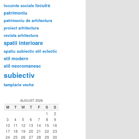
locuire
locuinte sociale
patrimoniu
patrimoniu de arhitectura
proiect arhitectura
revista arhitectura
spatii interioare
spatiu subiectiv
stil eclectic
stil modern
stil neoromanesc
subiectiv
tamplarie veche
AUGUST 2026
M
T
W
T
F
S
S
1
2
3
4
5
6
7
8
9
10
11
12
13
14
15
16
17
18
19
20
21
22
23
24
25
26
27
28
29
30