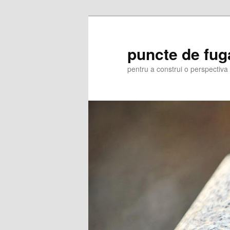
Skip
Skip
to
to
primary
secondary
puncte de fug
content
content
pentru a construi o perspectiva 