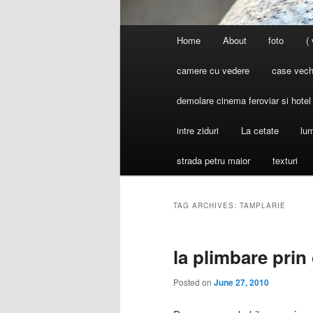
Main
Home
About
foto
(
menu
camere cu vedere
case vechi
demolare cinema feroviar si hote
intre ziduri
La cetate
lum
strada petru maior
texturi
TAG ARCHIVES:
TAMPLARIE
la plimbare prin
Posted on
June 27, 2010