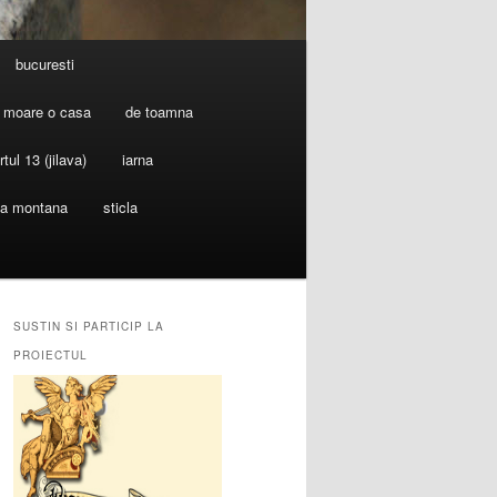
bucuresti
 moare o casa
de toamna
rtul 13 (jilava)
iarna
ia montana
sticla
SUSTIN SI PARTICIP LA
PROIECTUL