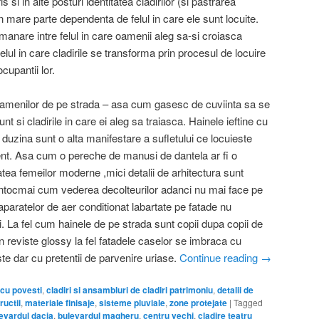
i in alte posturi identitatea cladirilor (si pastrarea
e in mare parte dependenta de felul in care ele sunt locuite.
anare intre felul in care oamenii aleg sa-si croiasca
felul in care cladirile se transforma prin procesul de locuire
ocupantii lor.
amenilor de pe strada – asa cum gasesc de cuviinta sa se
unt si cladirile in care ei aleg sa traiasca. Hainele ieftine cu
de duzina sunt o alta manifestare a sufletului ce locuieste
rident. Asa cum o pereche de manusi de dantela ar fi o
itatea femeilor moderne ,mici detalii de arhitectura sunt
. Intocmai cum vederea decolteurilor adanci nu mai face pe
paratelor de aer conditionat labartate pe fatade nu
 La fel cum hainele de pe strada sunt copii dupa copii de
in reviste glossy la fel fatadele caselor se imbraca cu
te dar cu pretentii de parvenire uriase.
Continue reading
→
cu povesti
,
cladiri si ansambluri de cladiri patrimoniu
,
detalii de
ructii
,
materiale finisaje
,
sisteme pluviale
,
zone protejate
|
Tagged
evardul dacia
,
bulevardul magheru
,
centru vechi
,
cladire teatru