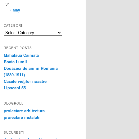
31
« May
CATEGORII
categorii
RECENT POSTS
Mahalaua Caimata
Roata Lumii
Douăzeci de ani în România
(1889-1911)
Casele vieţilor noastre
Lipscani 55
BLOGROLL
proiectare arhitectura
proiectare instalatii
BUCURESTI