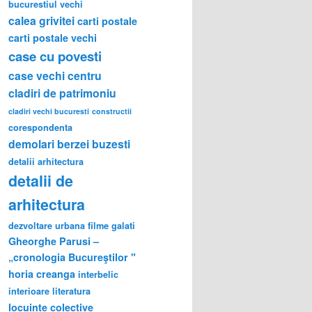
bucurestiul vechi
calea grivitei
carti postale
carti postale vechi
case cu povesti
case vechi
centru
cladiri de patrimoniu
cladiri vechi bucuresti
constructii
corespondenta
demolari berzei buzesti
detalii arhitectura
detalii de
arhitectura
dezvoltare urbana
filme
galati
Gheorghe Parusi –
„cronologia Bucureştilor "
horia creanga
interbelic
interioare
literatura
locuinte colective