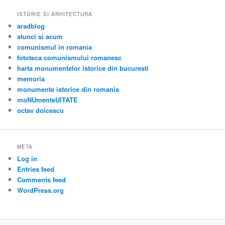
ISTORIE SI ARHITECTURA
aradblog
atunci si acum
comunismul in romania
fototeca comunismului romanesc
harta monumentelor istorice din bucuresti
memoria
monumente istorice din romania
moNUmenteUITATE
octav doicescu
META
Log in
Entries feed
Comments feed
WordPress.org