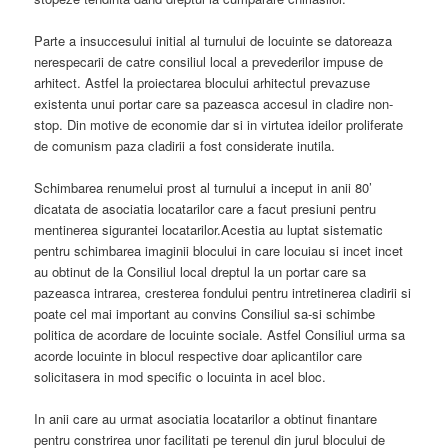
Parte a insuccesului initial al turnului de locuinte se datoreaza
nerespecarii de catre consiliul local a prevederilor impuse de
arhitect. Astfel la proiectarea blocului arhitectul prevazuse
existenta unui portar care sa pazeasca accesul in cladire non-
stop. Din motive de economie dar si in virtutea ideilor proliferate
de comunism paza cladirii a fost considerate inutila.
Schimbarea renumelui prost al turnului a inceput in anii 80’
dicatata de asociatia locatarilor care a facut presiuni pentru
mentinerea sigurantei locatarilor.Acestia au luptat sistematic
pentru schimbarea imaginii blocului in care locuiau si incet incet
au obtinut de la Consiliul local dreptul la un portar care sa
pazeasca intrarea, cresterea fondului pentru intretinerea cladirii si
poate cel mai important au convins Consiliul sa-si schimbe
politica de acordare de locuinte sociale. Astfel Consiliul urma sa
acorde locuinte in blocul respective doar aplicantilor care
solicitasera in mod specific o locuinta in acel bloc.
In anii care au urmat asociatia locatarilor a obtinut finantare
pentru constrirea unor facilitati pe terenul din jurul blocului de