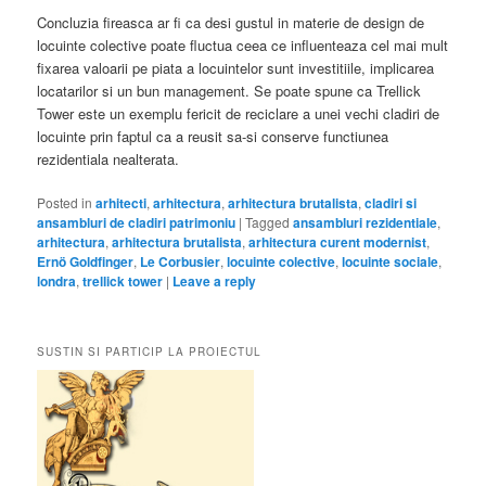
Concluzia fireasca ar fi ca desi gustul in materie de design de
locuinte colective poate fluctua ceea ce influenteaza cel mai mult
fixarea valoarii pe piata a locuintelor sunt investitiile, implicarea
locatarilor si un bun management. Se poate spune ca Trellick
Tower este un exemplu fericit de reciclare a unei vechi cladiri de
locuinte prin faptul ca a reusit sa-si conserve functiunea
rezidentiala nealterata.
Posted in
arhitecti
,
arhitectura
,
arhitectura brutalista
,
cladiri si
ansambluri de cladiri patrimoniu
|
Tagged
ansambluri rezidentiale
,
arhitectura
,
arhitectura brutalista
,
arhitectura curent modernist
,
Ernö Goldfinger
,
Le Corbusier
,
locuinte colective
,
locuinte sociale
,
londra
,
trellick tower
|
Leave a reply
SUSTIN SI PARTICIP LA PROIECTUL