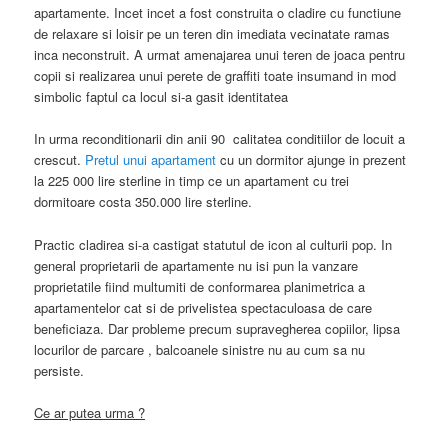
apartamente. Incet incet a fost construita o cladire cu functiune
de relaxare si loisir pe un teren din imediata vecinatate ramas
inca neconstruit. A urmat amenajarea unui teren de joaca pentru
copii si realizarea unui perete de graffiti toate insumand in mod
simbolic faptul ca locul si-a gasit identitatea
In urma reconditionarii din anii 90 calitatea conditiilor de locuit a
crescut.
Pretul unui apartament
cu un dormitor ajunge in prezent
la 225 000 lire sterline in timp ce un apartament cu trei
dormitoare costa 350.000 lire sterline.
Practic cladirea si-a castigat statutul de icon al culturii pop. In
general proprietarii de apartamente nu isi pun la vanzare
proprietatile fiind multumiti de conformarea planimetrica a
apartamentelor cat si de privelistea spectaculoasa de care
beneficiaza. Dar probleme precum supravegherea copiilor, lipsa
locurilor de parcare , balcoanele sinistre nu au cum sa nu
persiste.
Ce ar putea urma ?