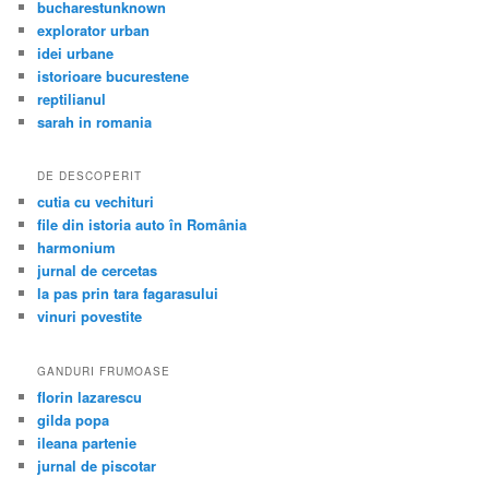
bucharestunknown
explorator urban
idei urbane
istorioare bucurestene
reptilianul
sarah in romania
DE DESCOPERIT
cutia cu vechituri
file din istoria auto în România
harmonium
jurnal de cercetas
la pas prin tara fagarasului
vinuri povestite
GANDURI FRUMOASE
florin lazarescu
gilda popa
ileana partenie
jurnal de piscotar