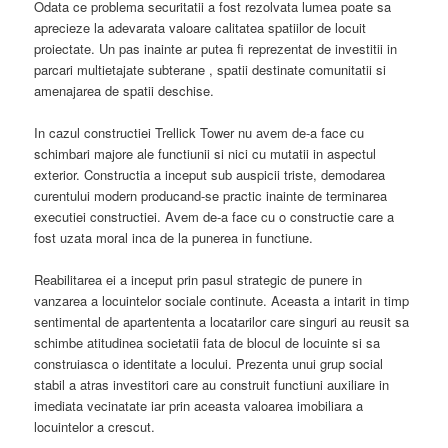
Odata ce problema securitatii a fost rezolvata lumea poate sa
aprecieze la adevarata valoare calitatea spatiilor de locuit
proiectate. Un pas inainte ar putea fi reprezentat de investitii in
parcari multietajate subterane , spatii destinate comunitatii si
amenajarea de spatii deschise.
In cazul constructiei Trellick Tower nu avem de-a face cu
schimbari majore ale functiunii si nici cu mutatii in aspectul
exterior. Constructia a inceput sub auspicii triste, demodarea
curentului modern producand-se practic inainte de terminarea
executiei constructiei. Avem de-a face cu o constructie care a
fost uzata moral inca de la punerea in functiune.
Reabilitarea ei a inceput prin pasul strategic de punere in
vanzarea a locuintelor sociale continute. Aceasta a intarit in timp
sentimental de apartententa a locatarilor care singuri au reusit sa
schimbe atitudinea societatii fata de blocul de locuinte si sa
construiasca o identitate a locului. Prezenta unui grup social
stabil a atras investitori care au construit functiuni auxiliare in
imediata vecinatate iar prin aceasta valoarea imobiliara a
locuintelor a crescut.