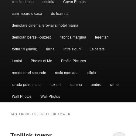
cimitirul bellu
costeiu
Cover Photos
cum moare o casa
de toamna
demolare cinema feroviar si hotel marna
demolari berzei -buzesti
fabrica margina
ferentari
fortul 13 (jilava)
iarna
intre ziduri
La cetate
lumini
Photos of Me
Profile Pictures
rememorari secunde
rosia montana
sticla
strada petru maior
texturi
toamna
umbre
urme
Wall Photos
Wall Photos
TAG ARCHIVES:
TRELLICK TOWER
Trellick tower