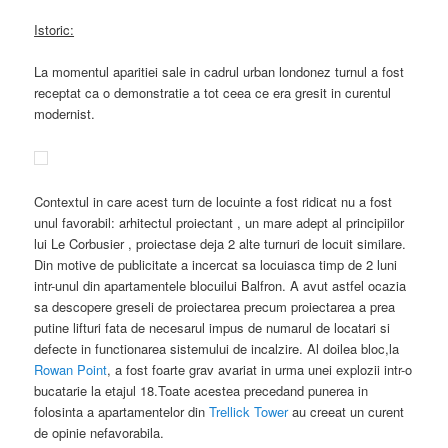
Istoric:
La momentul aparitiei sale in cadrul urban londonez turnul a fost
receptat ca o demonstratie a tot ceea ce era gresit in curentul
modernist.
Contextul in care acest turn de locuinte a fost ridicat nu a fost
unul favorabil: arhitectul proiectant , un mare adept al principiilor
lui Le Corbusier , proiectase deja 2 alte turnuri de locuit similare.
Din motive de publicitate a incercat sa locuiasca timp de 2 luni
intr-unul din apartamentele blocuilui Balfron. A avut astfel ocazia
sa descopere greseli de proiectarea precum proiectarea a prea
putine lifturi fata de necesarul impus de numarul de locatari si
defecte in functionarea sistemului de incalzire. Al doilea bloc,la
Rowan Point
, a fost foarte grav avariat in urma unei explozii intr-o
bucatarie la etajul 18.Toate acestea precedand punerea in
folosinta a apartamentelor din
Trellick Tower
au creeat un curent
de opinie nefavorabila.