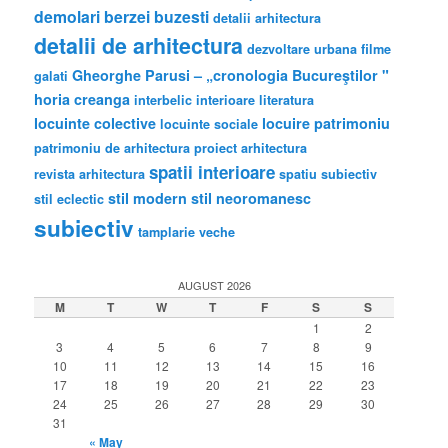
demolari berzei buzesti
detalii arhitectura
detalii de arhitectura
dezvoltare urbana
filme
Gheorghe Parusi – „cronologia Bucureştilor "
galati
horia creanga
interbelic
interioare
literatura
locuinte colective
locuire
patrimoniu
locuinte sociale
patrimoniu de arhitectura
proiect arhitectura
spatii interioare
revista arhitectura
spatiu subiectiv
stil modern
stil neoromanesc
stil eclectic
subiectiv
tamplarie veche
AUGUST 2026
M
T
W
T
F
S
S
1
2
3
4
5
6
7
8
9
10
11
12
13
14
15
16
17
18
19
20
21
22
23
24
25
26
27
28
29
30
31
« May