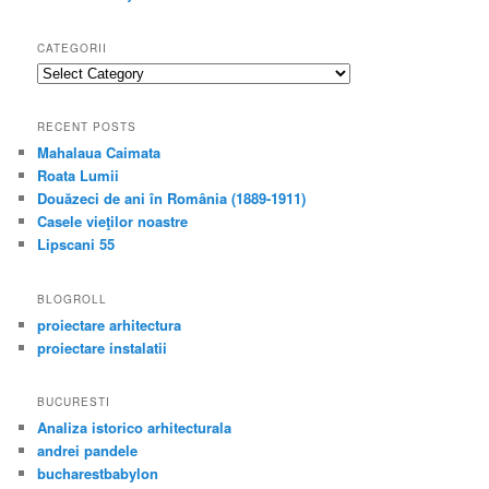
CATEGORII
categorii
RECENT POSTS
Mahalaua Caimata
Roata Lumii
Douăzeci de ani în România (1889-1911)
Casele vieţilor noastre
Lipscani 55
BLOGROLL
proiectare arhitectura
proiectare instalatii
BUCURESTI
Analiza istorico arhitecturala
andrei pandele
bucharestbabylon