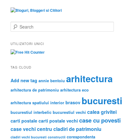
S
e
a
r
UTILIZATORI UNICI
c
h
TAG CLOUD
arhitectura
Add new tag
annie bentoiu
arhitectura de patrimoniu
arhitectura eco
bucuresti
brasov
arhitectura spatiului interior
calea grivitei
bucurestiul interbelic
bucurestiul vechi
case cu povesti
carti postale
carti postale vechi
case vechi
centru
cladiri de patrimoniu
corespondenta
cladiri vechi bucuresti
constructii