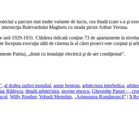
tul a parcurs mai multe variante de lucru, cea finală (care s-a şi executa
 la intersecţia Bulevardului Magheru cu strada pictor Arthur Verona.
ntre anii 1929-1931. Clădirea ridicată conţine 73 de apartamente la nivelur
este începuta execuţia sălii de cinema la al cărei proiect este cooptat şi
te Patria), „dotat cu instalaţie electrică şi de aer condiţionat”.
"
,
al doilea razboi mondial
,
annie bentoiu
,
arhitectura interbelica
,
arhite
olae Rădescu
,
detalii arhitectura
,
george enescu
,
Gheorghe Parusi – „cron
acol
,
Willy Pragher
,
Yehudi Menuhin
,
„Asigurarea Românească”
|
5
Rep