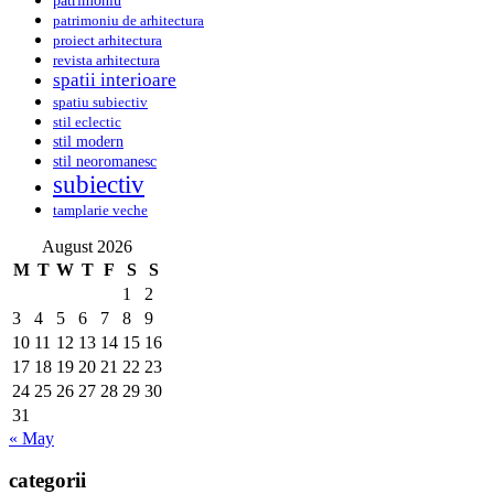
patrimoniu de arhitectura
proiect arhitectura
revista arhitectura
spatii interioare
spatiu subiectiv
stil eclectic
stil modern
stil neoromanesc
subiectiv
tamplarie veche
August 2026
M
T
W
T
F
S
S
1
2
3
4
5
6
7
8
9
10
11
12
13
14
15
16
17
18
19
20
21
22
23
24
25
26
27
28
29
30
31
« May
categorii