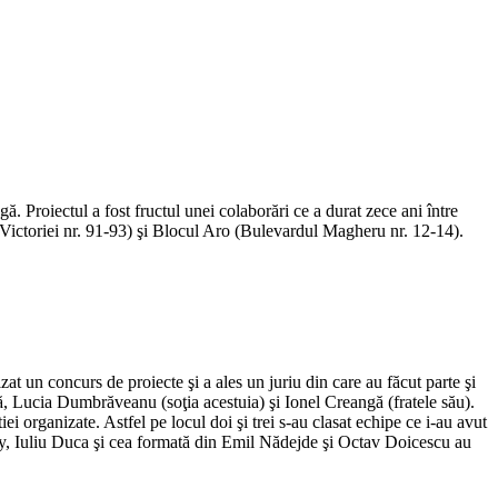
. Proiectul a fost fructul unei colaborări ce a durat zece ani între
Victoriei nr. 91-93) şi Blocul Aro (Bulevardul Magheru nr. 12-14).
t un concurs de proiecte şi a ales un juriu din care au făcut parte şi
, Lucia Dumbrăveanu (soţia acestuia) şi Ionel Creangă (fratele său).
i organizate. Astfel pe locul doi şi trei s-au clasat echipe ce i-au avut
ey, Iuliu Duca şi cea formată din Emil Nădejde şi Octav Doicescu au