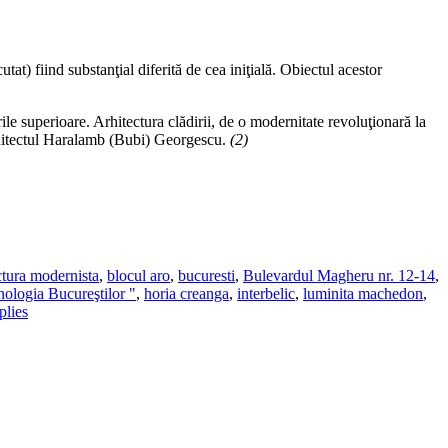
t) fiind substanţial diferită de cea iniţială. Obiectul acestor
ile superioare. Arhitectura clădirii, de o modernitate revoluţionară la
 arhitectul Haralamb (Bubi) Georgescu.
(2)
ctura modernista
,
blocul aro
,
bucuresti
,
Bulevardul Magheru nr. 12-14
,
ologia Bucureştilor "
,
horia creanga
,
interbelic
,
luminita machedon
,
lies