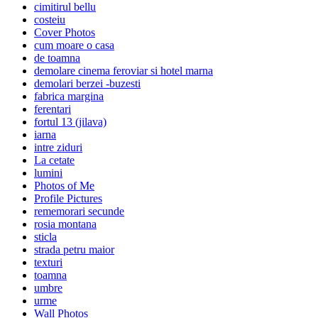
cimitirul bellu
costeiu
Cover Photos
cum moare o casa
de toamna
demolare cinema feroviar si hotel marna
demolari berzei -buzesti
fabrica margina
ferentari
fortul 13 (jilava)
iarna
intre ziduri
La cetate
lumini
Photos of Me
Profile Pictures
rememorari secunde
rosia montana
sticla
strada petru maior
texturi
toamna
umbre
urme
Wall Photos