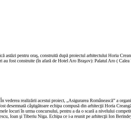
ă astăzi pentru oraş, construită după proiectul arhitectului Horia Creangă
au fost construite (în afară de Hotel Aro Braşov): Palatul Aro ( Calea 
În vederea realizării acestui proiect, „Asigurarea Românească” a organiza
 fost desemnată câştigătoare echipa compusă din arhitecţii Horia Creangă
ele locuri în urma concursului, pentru a da o scară a nivelului competitie
cu, Ioan şi Tiberiu Niga. Echipa ce i-a reunit pe arhitecţii Ion Berind