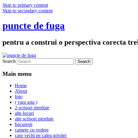
Skip to primary content
Skip to secondary content
puncte de fuga
pentru a construi o perspectiva corecta treb
Search
Main menu
Home
About
foto
( vara asta )
2 scrisori pierdute
alte locuri
alte scrisori pierdute
bucuresti
camere cu vedere
case vechi pe calea grivitei