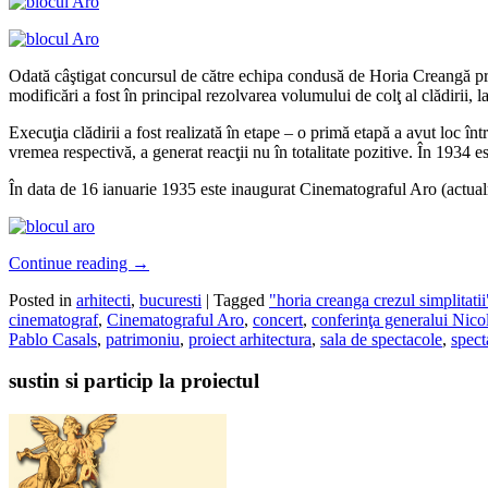
Odată câştigat concursul de către echipa condusă de Horia Creangă proiec
modificări a fost în principal rezolvarea volumului de colţ al clădirii,
Execuţia clădirii a fost realizată în etape – o primă etapă a avut loc î
vremea respectivă, a generat reacţii nu în totalitate pozitive. În 1934 
În data de 16 ianuarie 1935 este inaugurat Cinematograful Aro (actualmen
Continue reading
→
Posted in
arhitecti
,
bucuresti
|
Tagged
"horia creanga crezul simplitatii
cinematograf
,
Cinematograful Aro
,
concert
,
conferinţa generalui Nic
Pablo Casals
,
patrimoniu
,
proiect arhitectura
,
sala de spectacole
,
spect
sustin si particip la proiectul