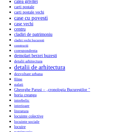
calea grivitei
carti postale
carti postale vechi
case cu povesti
case vechi
centru
cladiri de patrimoniu
cladiri vechi bucuresti
constructii
corespondenta
demolari berzei buzesti
detalii arhitectura
detalii de arhitectura
dezvoltare urbana
filme
galati
Gheorghe Parusi – „cronologia Bucureştilor "
horia creanga
interbelic
interioare
literatura
locuinte colective
locuinte sociale
locuire
patrimoniu