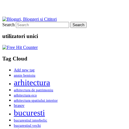
Search
utilizatori unici
Tag Cloud
Add new tag
annie bentoiu
arhitectura
arhitectura de patrimoniu
arhitectura eco
arhitectura spatiului interior
brasov
bucuresti
bucurestiul interbelic
bucurestiul vechi