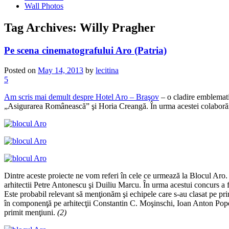
Wall Photos
Tag Archives:
Willy Pragher
Pe scena cinematografului Aro (Patria)
Posted on
May 14, 2013
by
lecitina
5
Am scris mai demult despre Hotel Aro – Braşov
– o cladire emblematic
„Asigurarea Românească” şi Horia Creangă. În urma acestei colaborări 
Dintre aceste proiecte ne vom referi în cele ce urmează la Blocul Aro. 
arhitectii Petre Antonescu şi Duiliu Marcu. În urma acestui concurs a
Este probabil relevant să menţionăm şi echipele care s-au clasat pe prim
în componenţă pe arhitecţii Constantin C. Moşinschi, Ioan Anton Popes
primit menţiuni.
(2)