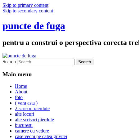
Skip to primary content
Skip to secondary content
puncte de fuga
pentru a construi o perspectiva corecta treb
Search
Main menu
Home
About
foto
( vara asta )
2 scrisori pierdute
alte locuri
alte scrisori pierdute
bucuresti
camere cu vedere
case vechi pe calea grivitei