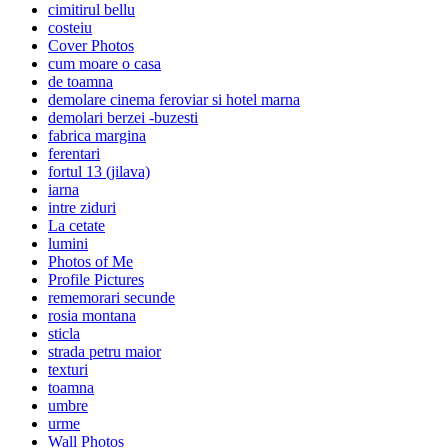
cimitirul bellu
costeiu
Cover Photos
cum moare o casa
de toamna
demolare cinema feroviar si hotel marna
demolari berzei -buzesti
fabrica margina
ferentari
fortul 13 (jilava)
iarna
intre ziduri
La cetate
lumini
Photos of Me
Profile Pictures
rememorari secunde
rosia montana
sticla
strada petru maior
texturi
toamna
umbre
urme
Wall Photos