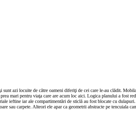
sunt azi locuite de către oameni diferiţi de cei care le-au clădit. Mobila
prea mari pentru viaţa care are acum loc aici. Logica planului a fost red
ale ieftine iar ale compartimentări de sticlă au fost blocate cu dulapuri.
are sau carpete. Alteori ele apar ca geometrii abstracte pe tencuiala ca