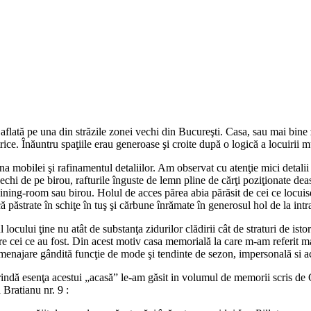
flată pe una din străzile zonei vechi din Bucureşti. Casa, sau mai bine z
ice. Înăuntru spaţiile erau generoase şi croite după o logică a locuirii mu
na mobilei şi rafinamentul detaliilor. Am observat cu atenţie mici detali
vechi de pe birou, rafturile înguste de lemn pline de cărţi poziţionate de
m, dining-room sau birou. Holul de acces părea abia părăsit de cei ce locu
ă păstrate în schiţe în tuş şi cărbune înrămate în generosul hol de la intr
locului ţine nu atât de substanţa zidurilor clădirii cât de straturi de istor
către cei ce au fost. Din acest motiv casa memorială la care m-am referit m
 amenajare gândită funcţie de mode şi tendinte de sezon, impersonală si a
rindă esenţa acestui „acasă” le-am găsit in volumul de memorii scris de C
a Bratianu nr. 9 :