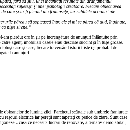
pusă, fără să ştiu, unei incantaţii rezultate din aranjamentul
cesităţi sufleteşti şi unei psihologii creatoare. Fiecare obiect avea
 de care şi-ar fi pierdut din frumuseţe, iar subtilele acorduri ale
crurile păreau să şoptească între ele şi mi se părea că aud, îngânate,
ca nişte sirene.”
-am pierdut ore în şir pe încrengătura de anunţuri înlănţuite prin
către agenţi imobiliari casele erau descrise succint şi în tuşe groase.
uşi case şi case, fiecare traversând istorii triste (şi probabil de
ugate la anunţuri.
ele obloanelor de lumina zilei. Parchetul scârţaie sub umbrele franjurate
 reşouri electrice iar pereţii sunt tapetaţi cu petice de ziare. Sunt case
ţioneze „ casă ce necesită lucrări de renovare, alternativ demolabilă”,