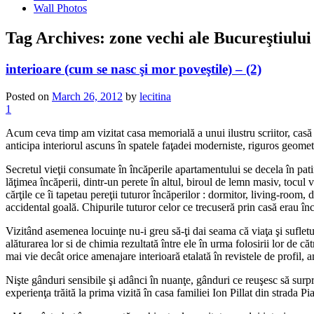
Wall Photos
Tag Archives:
zone vechi ale Bucureştiului
interioare (cum se nasc şi mor poveştile) – (2)
Posted on
March 26, 2012
by
lecitina
1
Acum ceva timp am vizitat casa memorială a unui ilustru scriitor, casă a
anticipa interiorul ascuns în spatele faţadei moderniste, riguros geometr
Secretul vieţii consumate în încăperile apartamentului se decela în pati
lăţimea încăperii, dintr-un perete în altul, biroul de lemn masiv, tocul 
cărţile ce îi tapetau pereţii tuturor încăperilor : dormitor, living-roo
accidental goală. Chipurile tuturor celor ce trecuseră prin casă erau înc
Vizitând asemenea locuinţe nu-i greu să-ţi dai seama că viaţa şi sufletul 
alăturarea lor si de chimia rezultată între ele în urma folosirii lor de 
mai vie decât orice amenajare interioară etalată în revistele de profil,
Nişte gânduri sensibile şi adânci în nuanţe, gânduri ce reuşesc să surp
experienţa trăită la prima vizită în casa familiei Ion Pillat din strada Pi