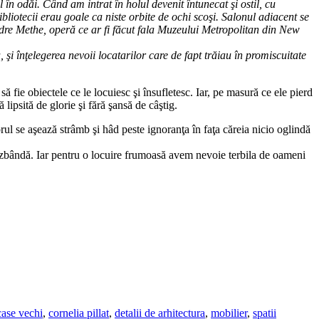
în odăi. Când am intrat în holul devenit întunecat şi ostil, cu
bliotecii erau goale ca niste orbite de ochi scoşi. Salonul adiacent se
ndre Methe, operă ce ar fi făcut fala Muzeului Metropolitan din New
, şi înţelegerea nevoii locatarilor care de fapt trăiau în promiscuitate
ă fie obiectele ce le locuiesc şi însufletesc. Iar, pe masură ce ele pierd
 lipsită de glorie şi fără şansă de câştig.
orul se aşează strâmb şi hâd peste ignoranţa în faţa căreia nicio oglindă
e izbândă. Iar pentru o locuire frumoasă avem nevoie terbila de oameni
case vechi
,
cornelia pillat
,
detalii de arhitectura
,
mobilier
,
spatii