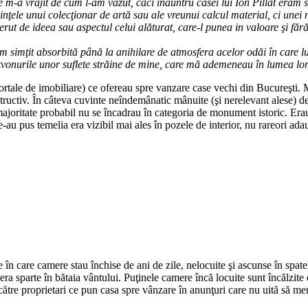
 m-a vrăjit de cum l-am văzut, căci înăuntru casei lui Ion Pillat eram su
nţele unui colecţionar de artă sau ale vreunui calcul material, ci unei ne
cerut de ideea sau aspectul celui alăturat, care-l punea in valoare şi fără
 simţit absorbită până la anihilare de atmosfera acelor odăi în care lu
zvonurile unor suflete străine de mine, care mă ademeneau în lumea lor 
ortale de imobiliare) ce ofereau spre vanzare case vechi din Bucureşti. M
structiv. În câteva cuvinte neîndemânatic mânuite (şi nerelevant alese) de 
oritate probabil nu se încadrau în categoria de monument istoric. Erau tot
e-au pus temelia era vizibil mai ales în pozele de interior, nu rareori ada
 în care camere stau închise de ani de zile, nelocuite şi ascunse în spat
ra sparte în bătaia vântului. Puţinele camere încă locuite sunt încălzite cu
ătre proprietari ce pun casa spre vânzare în anunţuri care nu uită să men