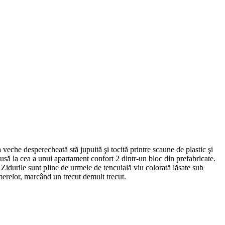
 veche desperecheată stă jupuită şi tocită printre scaune de plastic şi
usă la cea a unui apartament confort 2 dintr-un bloc din prefabricate.
 Zidurile sunt pline de urmele de tencuială viu colorată lăsate sub
merelor, marcând un trecut demult trecut.