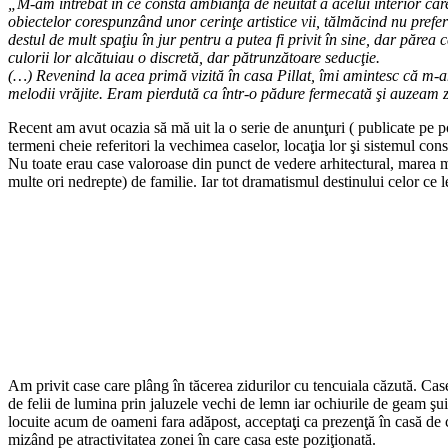
„M-am întrebat în ce constă ambianţa de neuitat a acelui interior care
obiectelor corespunzând unor cerinţe artistice vii, tălmăcind nu preferi
destul de mult spaţiu în jur pentru a putea fi privit în sine, dar părea 
culorii lor alcătuiau o discretă, dar pătrunzătoare seducţie.
(…) Revenind la acea primă vizită în casa Pillat, îmi amintesc că m-am
melodii vrăjite. Eram pierdută ca într-o pădure fermecată şi auzeam 
Recent am avut ocazia să mă uit la o serie de anunţuri ( publicate pe p
termeni cheie referitori la vechimea caselor, locaţia lor şi sistemul con
Nu toate erau case valoroase din punct de vedere arhitectural, marea maj
multe ori nedrepte) de familie. Iar tot dramatismul destinului celor ce l
Am privit case care plâng în tăcerea zidurilor cu tencuiala căzută. Case
de felii de lumina prin jaluzele vechi de lemn iar ochiurile de geam şuie
locuite acum de oameni fara adăpost, acceptaţi ca prezenţă în casă de c
mizând pe atractivitatea zonei în care casa este poziţionată.