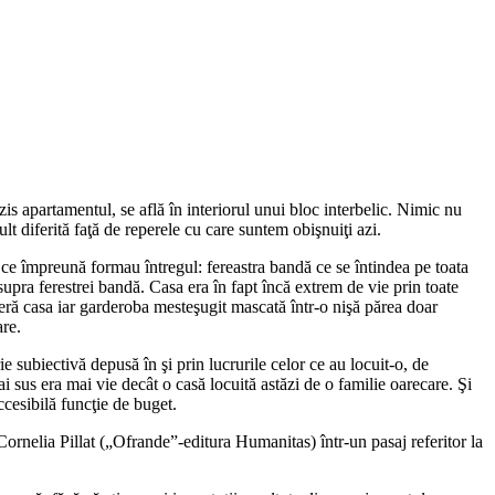
is apartamentul, se află în interiorul unui bloc interbelic. Nimic nu
lt diferită faţă de reperele cu care suntem obişnuiţi azi.
i ce împreună formau întregul: fereastra bandă ce se întindea pe toata
asupra ferestrei bandă. Casa era în fapt încă extrem de vie prin toate
iseră casa iar garderoba mesteşugit mascată într-o nişă părea doar
are.
ie subiectivă depusă în şi prin lucrurile celor ce au locuit-o, de
ai sus era mai vie decât o casă locuită astăzi de o familie oarecare. Şi
ccesibilă funcţie de buget.
ornelia Pillat („Ofrande”-editura Humanitas) într-un pasaj referitor la