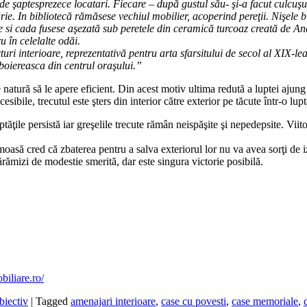
 şaptesprezece locatari. Fiecare – după gustul său- şi-a facut culcuşul 
ie. In bibliotecă rămăsese vechiul mobilier, acoperind pereţii. Nişele bi
e si cada fusese aşezată sub peretele din ceramică turcoaz creată de A
 în celelalte odăi.
uri interioare, reprezentativă pentru arta sfarsitului de secol al XIX-lea
ă boiereasca din centrul oraşului.”
atură să le apere eficient. Din acest motiv ultima redută a luptei ajung s
bile, trecutul este şters din interior către exterior pe tăcute într-o luptă
ăţile persistă iar greşelile trecute rămân neispăşite şi nepedepsite. Viit
rumoasă cred că zbaterea pentru a salva exteriorul lor nu va avea sorţi d
cărămizi de modestie smerită, dar este singura victorie posibilă.
iliare.ro/
biectiv
|
Tagged
amenajari interioare
,
case cu povesti
,
case memoriale
,