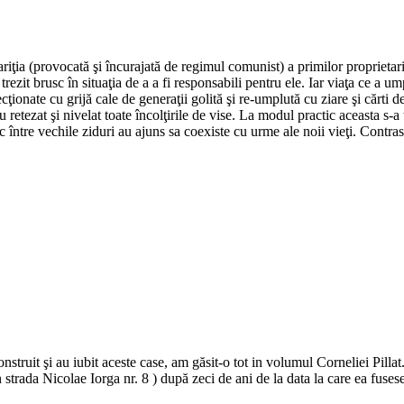
riţia (provocată şi încurajată de regimul comunist) a primilor proprietar
ezit brusc în situaţia de a a fi responsabili pentru ele. Iar viaţa ce a um
ecţionate cu grijă cale de generaţii golită şi re-umplută cu ziare şi cărti 
u retezat şi nivelat toate încolţirile de vise. La modul practic aceasta s-a
 între vechile ziduri au ajuns sa coexiste cu urme ale noii vieţi. Contrastu
truit şi au iubit aceste case, am găsit-o tot in volumul Corneliei Pillat. 
 strada Nicolae Iorga nr. 8 ) după zeci de ani de la data la care ea fusese