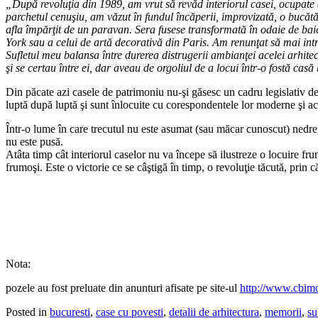
„După revoluţia din 1989, am vrut să revăd interiorul casei, ocupate de
parchetul cenuşiu, am văzut în fundul încăperii, improvizată, o bucătăr
afla împărţit de un paravan. Sera fusese transformată în odaie de bai
York sau a celui de artă decorativă din Paris. Am renunţat să mai intru
Sufletul meu balansa între durerea distrugerii ambianţei acelei arhitect
şi se certau între ei, dar aveau de orgoliul de a locui într-o fostă cas
Din păcate azi casele de patrimoniu nu-şi găsesc un cadru legislativ de n
luptă după luptă şi sunt înlocuite cu corespondentele lor moderne şi accesi
Într-o lume în care trecutul nu este asumat (sau măcar cunoscut) nedrept
nu este pusă.
Atâta timp cât interiorul caselor nu va începe să ilustreze o locuire f
frumoşi. Este o victorie ce se câştigă în timp, o revoluţie tăcută, prin 
Nota:
pozele au fost preluate din anunturi afisate pe site-ul
http://www.cbimob
Posted in
bucuresti
,
case cu povesti
,
detalii de arhitectura
,
memorii
,
su