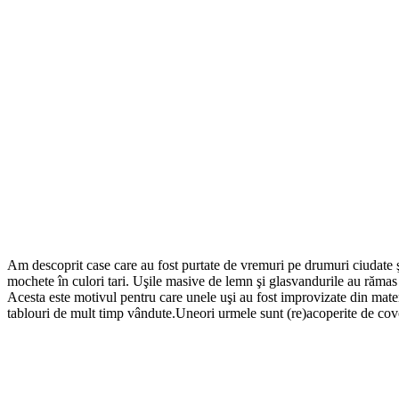
Am descoprit case care au fost purtate de vremuri pe drumuri ciudate şi 
mochete în culori tari. Uşile masive de lemn şi glasvandurile au rămas 
Acesta este motivul pentru care unele uşi au fost improvizate din materi
tablouri de mult timp vândute.Uneori urmele sunt (re)acoperite de covo