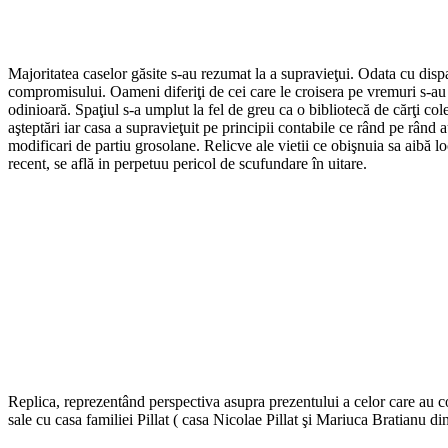
Majoritatea caselor găsite s-au rezumat la a supravieţui. Odata cu dispa
compromisului. Oameni diferiţi de cei care le croisera pe vremuri s-au tr
odinioară. Spaţiul s-a umplut la fel de greu ca o bibliotecă de cărţi col
aşteptări iar casa a supravieţuit pe principii contabile ce rând pe rând a
modificari de partiu grosolane. Relicve ale vietii ce obişnuia sa aibă loc
recent, se află in perpetuu pericol de scufundare în uitare.
Replica, reprezentând perspectiva asupra prezentului a celor care au cons
sale cu casa familiei Pillat ( casa Nicolae Pillat şi Mariuca Bratianu din