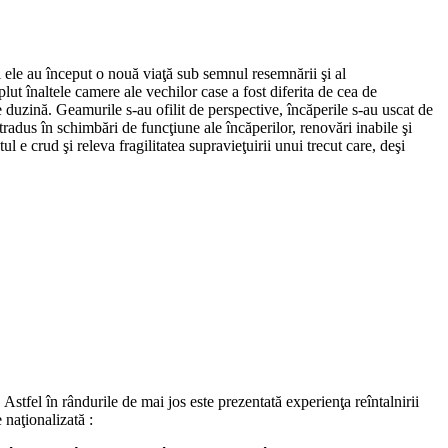
i ele au început o nouă viaţă sub semnul resemnării şi al
plut înaltele camere ale vechilor case a fost diferita de cea de
de duzină. Geamurile s-au ofilit de perspective, încăperile s-au uscat de
 tradus în schimbări de funcţiune ale încăperilor, renovări inabile şi
l e crud şi releva fragilitatea supravieţuirii unui trecut care, deşi
Astfel în rândurile de mai jos este prezentată experienţa reîntalnirii
 naţionalizată :