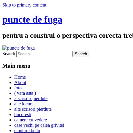
Skip to primary content
puncte de fuga
pentru a construi o perspectiva corecta treb
Search
Main menu
Home
About
foto
( vara asta )
2 scrisori pierdute
alte locuri
alte scrisori pierdute
bucuresti
camere cu vedere
case vechi pe calea grivitei
cimitirul bellu