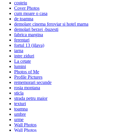
costeiu
Cover Photos
cum moare o casa
de toamna
demolare cinema feroviar si hotel marna
demolari berzei -buzesti
fabrica margina
ferentari
fortul 13 (jilava)
iarna
intre ziduri
La cetate
lumini
Photos of Me
Profile Pictures
rememorari secunde
rosia montana
sticla
strada petru maior
texturi
toamna
umbre
urme
Wall Photos
Wall Photos