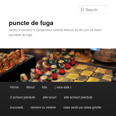
Skip
to
Sear
primary
content
puncte de fuga
pentru a construi o perspectiva corecta trebuie sa stii cum sa fixezi
punctele de fuga
Main
Home
About
foto
( vara asta )
menu
2 scrisori pierdute
alte locuri
alte scrisori pierdute
bucuresti
camere cu vedere
case vechi pe calea grivitei