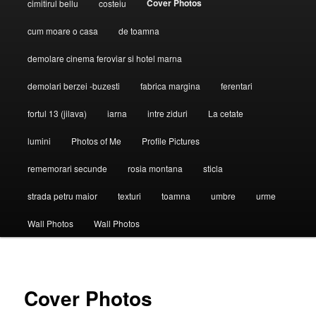
Cover Photos
cimitirul bellu
costeiu
cum moare o casa
de toamna
demolare cinema feroviar si hotel marna
demolari berzei -buzesti
fabrica margina
ferentari
fortul 13 (jilava)
iarna
intre ziduri
La cetate
lumini
Photos of Me
Profile Pictures
rememorari secunde
rosia montana
sticla
strada petru maior
texturi
toamna
umbre
urme
Wall Photos
Wall Photos
Cover Photos