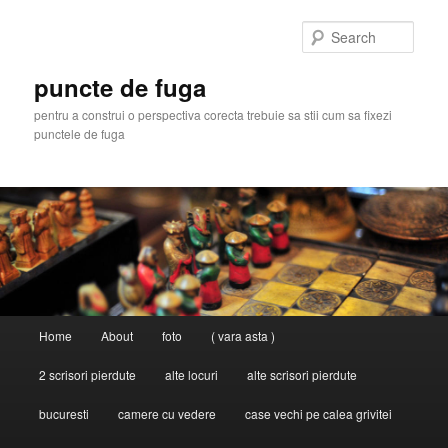
Skip
to
Sear
primary
content
puncte de fuga
pentru a construi o perspectiva corecta trebuie sa stii cum sa fixezi
punctele de fuga
Main
Home
About
foto
( vara asta )
menu
2 scrisori pierdute
alte locuri
alte scrisori pierdute
bucuresti
camere cu vedere
case vechi pe calea grivitei