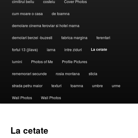
cimitirul bellu
costeiu
Cover Photos
cum moare o casa
de toamna
demolare cinema feroviar si hotel marna
demolari berzei -buzesti
fabrica margina
ferentari
La cetate
fortul 13 (jilava)
iarna
intre ziduri
lumini
Photos of Me
Profile Pictures
rememorari secunde
rosia montana
sticla
strada petru maior
texturi
toamna
umbre
urme
Wall Photos
Wall Photos
La cetate