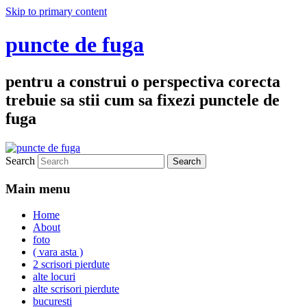
Skip to primary content
puncte de fuga
pentru a construi o perspectiva corecta
trebuie sa stii cum sa fixezi punctele de
fuga
Search
Main menu
Home
About
foto
( vara asta )
2 scrisori pierdute
alte locuri
alte scrisori pierdute
bucuresti