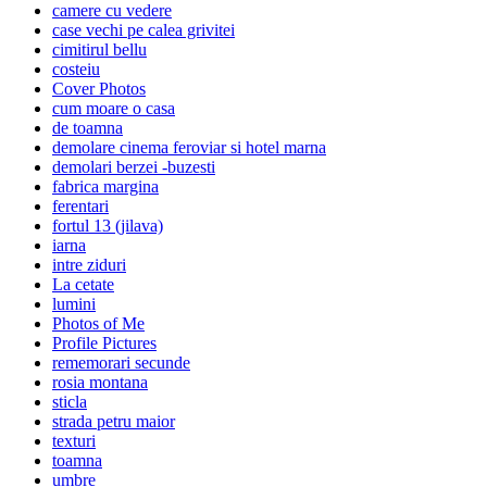
camere cu vedere
case vechi pe calea grivitei
cimitirul bellu
costeiu
Cover Photos
cum moare o casa
de toamna
demolare cinema feroviar si hotel marna
demolari berzei -buzesti
fabrica margina
ferentari
fortul 13 (jilava)
iarna
intre ziduri
La cetate
lumini
Photos of Me
Profile Pictures
rememorari secunde
rosia montana
sticla
strada petru maior
texturi
toamna
umbre