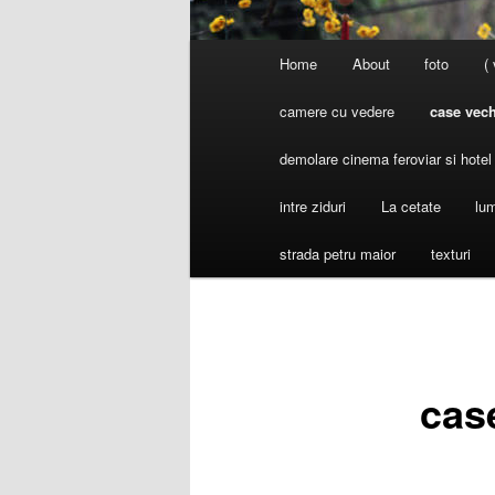
Main
Home
About
foto
(
menu
camere cu vedere
case vech
demolare cinema feroviar si hote
intre ziduri
La cetate
lum
strada petru maior
texturi
case