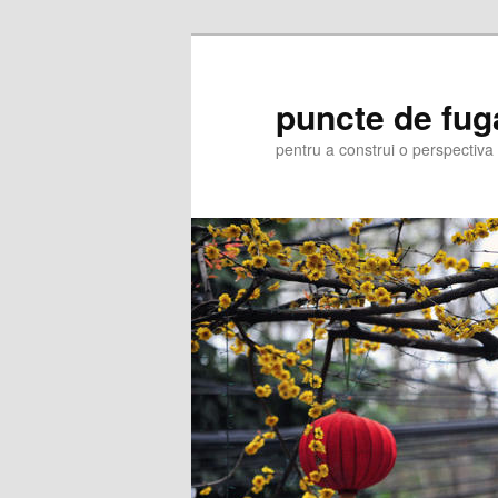
Skip
to
primary
puncte de fug
content
pentru a construi o perspectiva 