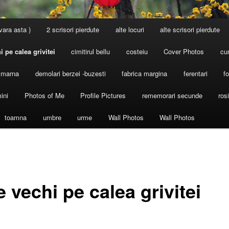
 vara asta )
2 scrisori pierdute
alte locuri
alte scrisori pierdute
i pe calea grivitei
cimitirul bellu
costeiu
Cover Photos
cu
l marna
demolari berzei -buzesti
fabrica margina
ferentari
fo
ini
Photos of Me
Profile Pictures
rememorari secunde
ros
toamna
umbre
urme
Wall Photos
Wall Photos
 vechi pe calea grivitei