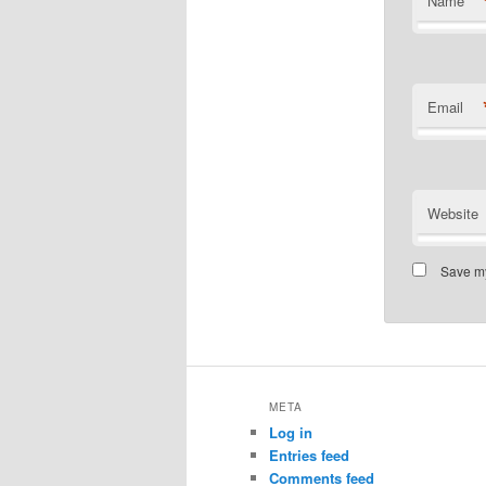
Name
Email
Website
Save my
META
Log in
Entries feed
Comments feed