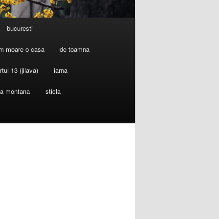
bucuresti
m moare o casa
de toamna
rtul 13 (jilava)
iarna
ia montana
sticla