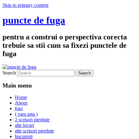
Skip to primary content
puncte de fuga
pentru a construi o perspectiva corecta
trebuie sa stii cum sa fixezi punctele de
fuga
Search
Main menu
Home
About
foto
( vara asta )
2 scrisori pierdute
alte locuri
alte scrisori pierdute
bucuresti