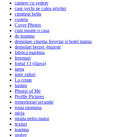
camere cu vedere
case vechi pe calea grivitei
cimitirul bellu
costeiu
Cover Photos
cum moare o casa
de toamna
demolare cinema feroviar si hotel marna
demolari berzei -buzesti
fabrica margina
ferentari
fortul 13 (jilava)
iarna
intre ziduri
La cetate
lumini
Photos of Me
Profile Pictures
rememorari secunde
rosia montana
sticla
strada petru maior
texturi
toamna
umbre