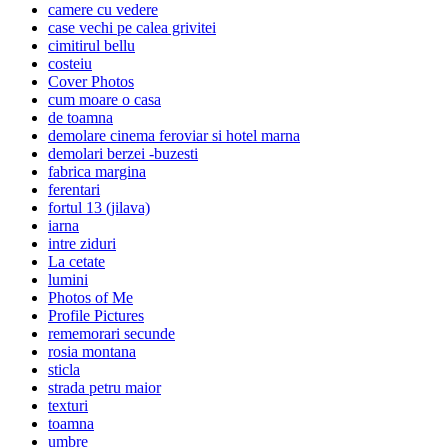
camere cu vedere
case vechi pe calea grivitei
cimitirul bellu
costeiu
Cover Photos
cum moare o casa
de toamna
demolare cinema feroviar si hotel marna
demolari berzei -buzesti
fabrica margina
ferentari
fortul 13 (jilava)
iarna
intre ziduri
La cetate
lumini
Photos of Me
Profile Pictures
rememorari secunde
rosia montana
sticla
strada petru maior
texturi
toamna
umbre