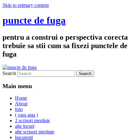
Skip to primary content
puncte de fuga
pentru a construi o perspectiva corecta
trebuie sa stii cum sa fixezi punctele de
fuga
Search
Main menu
Home
About
foto
( vara asta )
2 scrisori pierdute
alte locuri
alte scrisori pierdute
bucuresti