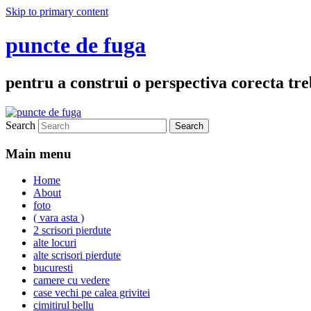
Skip to primary content
puncte de fuga
pentru a construi o perspectiva corecta treb
Search
Main menu
Home
About
foto
( vara asta )
2 scrisori pierdute
alte locuri
alte scrisori pierdute
bucuresti
camere cu vedere
case vechi pe calea grivitei
cimitirul bellu