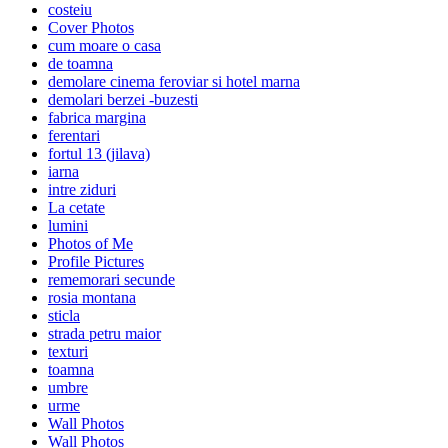
costeiu
Cover Photos
cum moare o casa
de toamna
demolare cinema feroviar si hotel marna
demolari berzei -buzesti
fabrica margina
ferentari
fortul 13 (jilava)
iarna
intre ziduri
La cetate
lumini
Photos of Me
Profile Pictures
rememorari secunde
rosia montana
sticla
strada petru maior
texturi
toamna
umbre
urme
Wall Photos
Wall Photos