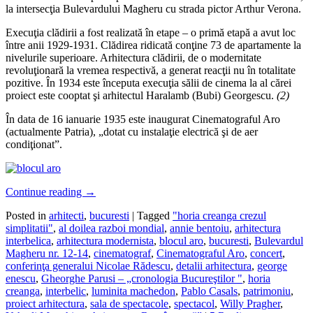
la intersecţia Bulevardului Magheru cu strada pictor Arthur Verona.
Execuţia clădirii a fost realizată în etape – o primă etapă a avut loc
între anii 1929-1931. Clădirea ridicată conţine 73 de apartamente la
nivelurile superioare. Arhitectura clădirii, de o modernitate
revoluţionară la vremea respectivă, a generat reacţii nu în totalitate
pozitive. În 1934 este începuta execuţia sălii de cinema la al cărei
proiect este cooptat şi arhitectul Haralamb (Bubi) Georgescu.
(2)
În data de 16 ianuarie 1935 este inaugurat Cinematograful Aro
(actualmente Patria), „dotat cu instalaţie electrică şi de aer
condiţionat”.
Continue reading
→
Posted in
arhitecti
,
bucuresti
|
Tagged
"horia creanga crezul
simplitatii"
,
al doilea razboi mondial
,
annie bentoiu
,
arhitectura
interbelica
,
arhitectura modernista
,
blocul aro
,
bucuresti
,
Bulevardul
Magheru nr. 12-14
,
cinematograf
,
Cinematograful Aro
,
concert
,
conferinţa generalui Nicolae Rădescu
,
detalii arhitectura
,
george
enescu
,
Gheorghe Parusi – „cronologia Bucureştilor "
,
horia
creanga
,
interbelic
,
luminita machedon
,
Pablo Casals
,
patrimoniu
,
proiect arhitectura
,
sala de spectacole
,
spectacol
,
Willy Pragher
,