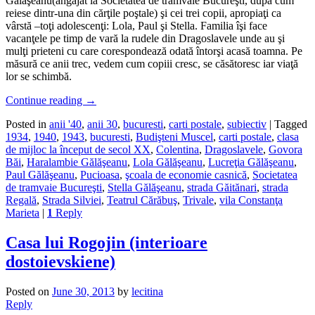
Gălăşeanu(angajat la Societatea de tramvaie Bucureşti, după cum
reiese dintr-una din cărţile poştale) şi cei trei copii, apropiaţi ca
vârstă –toţi adolescenţi: Lola, Paul şi Stella. Familia îşi face
vacanţele pe timp de vară la rudele din Dragoslavele unde au şi
mulţi prieteni cu care corespondează odată întorşi acasă toamna. Pe
măsură ce anii trec, vedem cum copiii cresc, se căsătoresc iar viaţă
lor se schimbă.
Continue reading
→
Posted in
anii '40
,
anii 30
,
bucuresti
,
carti postale
,
subiectiv
|
Tagged
1934
,
1940
,
1943
,
bucuresti
,
Budişteni Muscel
,
carti postale
,
clasa
de mijloc la început de secol XX
,
Colentina
,
Dragoslavele
,
Govora
Băi
,
Haralambie Gălăşeanu
,
Lola Gălăşeanu
,
Lucreţia Gălăşeanu
,
Paul Gălăşeanu
,
Pucioasa
,
şcoala de economie casnică
,
Societatea
de tramvaie Bucureşti
,
Stella Gălăşeanu
,
strada Găitănari
,
strada
Regală
,
Strada Silviei
,
Teatrul Cărăbuş
,
Trivale
,
vila Constanţa
Marieta
|
1
Reply
Casa lui Rogojin (interioare
dostoievskiene)
Posted on
June 30, 2013
by
lecitina
Reply