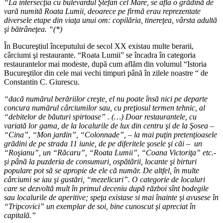
“La intersecţia cu bulevardul Ştefan cel Mare, se afla o grădină de
vară numită Roata Lumii, deoarece pe firmă erau reprezentate
diversele etape din viaţa unui om: copilăria, tinereţea, vârsta adultă
şi bătrâneţea. “(*)
În Bucureştiul începutului de secol XX existau multe berarii,
cârciumi şi restaurante. “Roata Lumii” se încadra în categoria
restaurantelor mai modeste, după cum aflăm din volumul “Istoria
Bucureştilor din cele mai vechi timpuri până în zilele noastre “ de
Constantin C. Giurescu.
“dacă numărul berăriilor creşte, el nu poate însă nici pe departe
concura numărul cârciumilor sau, cu preţiosul termen tehnic, al
“debitelor de băuturi spirtoase” . (…) Doar restaurantele, cu
variată lor gama, de la localurile de lux din centru şi de la Şosea –
“Cina”, “Mon jardin”, “Colonnade”, – la mai puţin pretenţioasele
grădini de pe strada 11 iunie, de pe diferitele şosele şi căi – un
“Roşianu”, un “Răcaru”, “Roata Lumii”, “Coana Victoriţa” etc.-
şi până la puzderia de consumuri, ospătării, locante şi birturi
populare pot să se apropie de ele că număr. De altfel, în multe
cârciumi se iau şi gustări, “mezelicuri”. O categorie de localuri
care se dezvoltă mult în primul deceniu după război sînt bodegile
sau localurile de aperitive; speţa existase si mai înainte şi avusese în
“Tripcovici” un exemplar de soi, bine cunoscut şi apreciat în
capitală.”