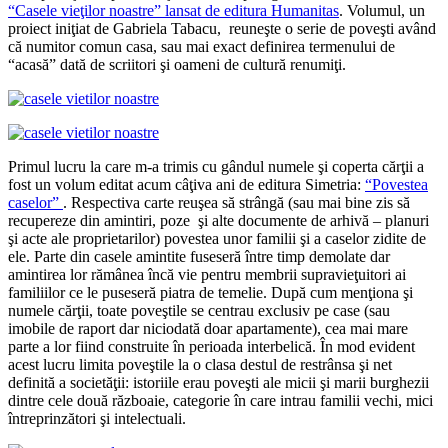
“Casele vieţilor noastre” lansat de editura Humanitas
. Volumul, un
proiect iniţiat de Gabriela Tabacu, reuneşte o serie de poveşti având
că numitor comun casa, sau mai exact definirea termenului de
“acasă” dată de scriitori şi oameni de cultură renumiţi.
Primul lucru la care m-a trimis cu gândul numele şi coperta cărţii a
fost un volum editat acum câţiva ani de editura Simetria:
“Povestea
caselor”
. Respectiva carte reuşea să strângă (sau mai bine zis să
recupereze din amintiri, poze şi alte documente de arhivă – planuri
şi acte ale proprietarilor) povestea unor familii şi a caselor zidite de
ele. Parte din casele amintite fuseseră între timp demolate dar
amintirea lor rămânea încă vie pentru membrii supravieţuitori ai
familiilor ce le puseseră piatra de temelie. După cum menţiona şi
numele cărţii, toate poveştile se centrau exclusiv pe case (sau
imobile de raport dar niciodată doar apartamente), cea mai mare
parte a lor fiind construite în perioada interbelică. În mod evident
acest lucru limita poveştile la o clasa destul de restrânsa şi net
definită a societăţii: istoriile erau poveşti ale micii şi marii burghezii
dintre cele două războaie, categorie în care intrau familii vechi, mici
întreprinzători şi intelectuali.