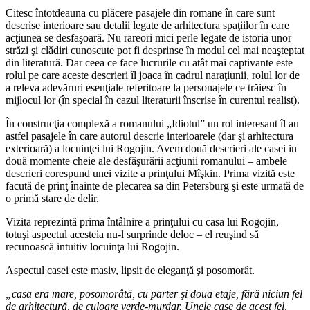
Citesc întotdeauna cu plăcere pasajele din romane în care sunt
descrise interioare sau detalii legate de arhitectura spaţiilor în care
acţiunea se desfaşoară. Nu rareori mici perle legate de istoria unor
străzi şi clădiri cunoscute pot fi desprinse în modul cel mai neaşteptat
din literatură. Dar ceea ce face lucrurile cu atât mai captivante este
rolul pe care aceste descrieri îl joaca în cadrul naraţiunii, rolul lor de
a releva adevăruri esenţiale referitoare la personajele ce trăiesc în
mijlocul lor (în special în cazul literaturii înscrise în curentul realist).
În construcţia complexă a romanului „Idiotul” un rol interesant îl au
astfel pasajele în care autorul descrie interioarele (dar şi arhitectura
exterioară) a locuinţei lui Rogojin. Avem două descrieri ale casei in
două momente cheie ale desfăşurării acţiunii romanului – ambele
descrieri corespund unei vizite a prinţului Mîşkin. Prima vizită este
facută de prinţ înainte de plecarea sa din Petersburg şi este urmată de
o primă stare de delir.
Vizita reprezintă prima întâlnire a prinţului cu casa lui Rogojin,
totuşi aspectul acesteia nu-l surprinde deloc – el reuşind să
recunoască intuitiv locuinţa lui Rogojin.
Aspectul casei este masiv, lipsit de eleganţă şi posomorât.
„casa era mare, posomor
â
t
ă
, cu parter
ş
i doua etaje, f
ă
r
ă
niciun fel
de arhitectur
ă
, de culoare verde-murdar. Unele case de acest fel,