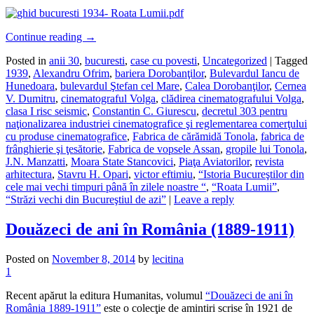
Continue reading
→
Posted in
anii 30
,
bucuresti
,
case cu povesti
,
Uncategorized
|
Tagged
1939
,
Alexandru Ofrim
,
bariera Dorobanţilor
,
Bulevardul Iancu de
Hunedoara
,
bulevardul Ştefan cel Mare
,
Calea Dorobanţilor
,
Cernea
V. Dumitru
,
cinematograful Volga
,
clădirea cinematografului Volga
,
clasa I risc seismic
,
Constantin C. Giurescu
,
decretul 303 pentru
naţionalizarea industriei cinematografice şi reglementarea comerţului
cu produse cinematografice
,
Fabrica de cărămidă Tonola
,
fabrica de
frânghierie şi ţesătorie
,
Fabrica de vopsele Assan
,
gropile lui Tonola
,
J.N. Manzatti
,
Moara State Stancovici
,
Piaţa Aviatorilor
,
revista
arhitectura
,
Stavru H. Opari
,
victor eftimiu
,
“Istoria Bucureştilor din
cele mai vechi timpuri până în zilele noastre “
,
“Roata Lumii”
,
“Străzi vechi din Bucureştiul de azi”
|
Leave a reply
Douăzeci de ani în România (1889-1911)
Posted on
November 8, 2014
by
lecitina
1
Recent apărut la editura Humanitas, volumul
“Douăzeci de ani în
România 1889-1911”
este o colecţie de amintiri scrise în 1921 de