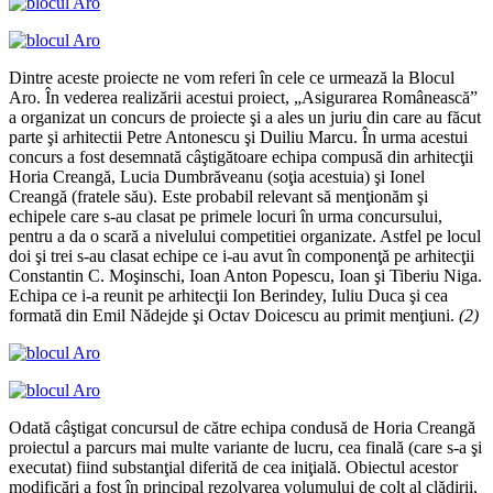
Dintre aceste proiecte ne vom referi în cele ce urmează la Blocul
Aro. În vederea realizării acestui proiect, „Asigurarea Românească”
a organizat un concurs de proiecte şi a ales un juriu din care au făcut
parte şi arhitectii Petre Antonescu şi Duiliu Marcu. În urma acestui
concurs a fost desemnată câştigătoare echipa compusă din arhitecţii
Horia Creangă, Lucia Dumbrăveanu (soţia acestuia) şi Ionel
Creangă (fratele său). Este probabil relevant să menţionăm şi
echipele care s-au clasat pe primele locuri în urma concursului,
pentru a da o scară a nivelului competitiei organizate. Astfel pe locul
doi şi trei s-au clasat echipe ce i-au avut în componenţă pe arhitecţii
Constantin C. Moşinschi, Ioan Anton Popescu, Ioan şi Tiberiu Niga.
Echipa ce i-a reunit pe arhitecţii Ion Berindey, Iuliu Duca şi cea
formată din Emil Nădejde şi Octav Doicescu au primit menţiuni.
(2)
Odată câştigat concursul de către echipa condusă de Horia Creangă
proiectul a parcurs mai multe variante de lucru, cea finală (care s-a şi
executat) fiind substanţial diferită de cea iniţială. Obiectul acestor
modificări a fost în principal rezolvarea volumului de colţ al clădirii,