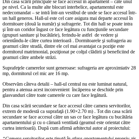
Din casa scării principale se face accesul în apartament – câte unul
pe nivel. Ca la multe alte blocuri interbelice, apartamentul este
nedecomandat – se intră într-un vestibul de unde se face accesul într-
un hall generos. Hall-ul este cel care asigura mai departe accesul în
dormitoare (două la număr) şi sufragerie. Tot din hall se poate intra
şi într-un coridor îngust ce face legătura cu funcţiunile secundare
(grupuri sanitare şi bucătărie), ferindu-le astfel de vedere şi
orientându-le către curtea interioară . Dormitoarele şi sufrageria au
geamuri către stradă, dintre ele cel mai avantajat ca poziţie este
dormitorul matrimonial, poziţionat pe colţul clădirii şi beneficiind de
geamuri către ambele străzi.
Suprafeţele camerelor sunt generoase: sufrageria are aproximiativ 28
mp, dormitorul cel mic are 16 mp.
Observăm câteva detalii – hall-ul central nu este luminat natural,
pentru a atenua acest inconvenient încăperea se deschide prin
glasvanduri către toate camerele cu care face legătură.
Din casa scării secundare se face accesul către camera servitorilor,
extrem de modestă ca suprafaţă (1.90×2.70 m) . Tot din casa scării
secundare se face accesul către un sas ce face legătura cu bucătăria
apartamentului şi cu o cămară ventilată (geamul este orientat către
curtea interioară). După cum afirmă arhitectul autor al proiectului:
“Camera servitorilor este ţinută în afara apartamentului propriu-zis