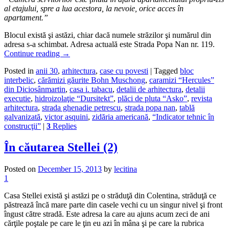
al etajului, spre a lua acestora, la nevoie, orice acces în
apartament.”
Blocul există şi astăzi, chiar dacă numele străzilor şi numărul din
adresa s-a schimbat. Adresa actuală este Strada Popa Nan nr. 119.
Continue reading
→
Posted in
anii 30
,
arhitectura
,
case cu povesti
|
Tagged
bloc
interbelic
,
cărămizi găurite Bohn Muschong
,
caramizi “Hercules”
din Diciosânmartin
,
casa i. tabacu
,
detalii de arhitectura
,
detalii
executie
,
hidroizolaţie “Dursitekt”
,
plăci de pluta “Asko”
,
revista
arhitectura
,
strada ghenadie petrescu
,
strada popa nan
,
tablă
galvanizată
,
victor asquini
,
zidăria americană
,
“Indicator tehnic în
construcţii”
|
3
Replies
În căutarea Stellei (2)
Posted on
December 15, 2013
by
lecitina
1
Casa Stellei există şi astăzi pe o străduţă din Colentina, străduţă ce
păstrează încă mare parte din casele vechi cu un singur nivel şi front
îngust către stradă. Este adresa la care au ajuns acum zeci de ani
cărţile poştale pe care le ţin eu azi în mâna şi pe care la rubrica