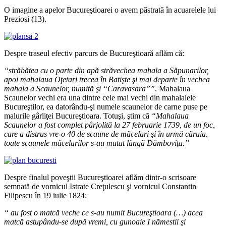
O imagine a apelor Bucureştioarei o avem păstrată în acuarelele lui
Preziosi (13).
Despre traseul efectiv parcurs de Bucureştioară aflăm că:
“străbătea cu o parte din apă străvechea mahala a Săpunarilor,
apoi mahalaua Oţetari trecea în Batişte şi mai departe în vechea
mahala a Scaunelor, numită şi “Caravasara””
. Mahalaua
Scaunelor vechi era una dintre cele mai vechi din mahalalele
Bucureştilor, ea datorându-şi numele scaunelor de carne puse pe
malurile gârliţei Bucureştioara. Totuşi, ştim că
“Mahalaua
Scaunelor a fost complet pârjolită la 27 februarie 1739, de un foc,
care a distrus vre-o 40 de scaune de măcelari şi în urmă căruia,
toate scaunele măcelarilor s-au mutat lângă Dâmboviţa.”
Despre finalul poveştii Bucureştioarei aflăm dintr-o scrisoare
semnată de vornicul Istrate Creţulescu şi vornicul Constantin
Filipescu în 19 iulie 1824:
“ au fost o matcă veche ce s-au numit Bucureştioara (…) acea
matcă astupându-se după vremi, cu gunoaie I nămestii şi