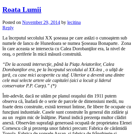
Roata Lumii
Posted on
November 29, 2014
by
lecitina
Reply
La începutul secolului XX şoseaua pe care astăzi o cunoaştem sub
numele de Iancu de Hunedoara se numea Şoseaua Bonaparte. Zona
în care aceasta se intersecta cu Calea Dorobanţilor era, la nivel de
oraş, o periferie în mică măsură construită.
“De la această intersecţie, până la Piaţa Aviatorilor, Calea
Dorobanţilor era, pe la începutul secolului al XX-lea , o uliţă de
ţară, cu case mici acoperite cu stuf. Ulterior a devenit una dintre
cele mai selecte artere ale capitalei (aici a locuit şi liderul
conservator P.P. Carp).” (*)
Într-adevăr, dacă ne uităm pe planul oraşului din 1911 putem
observa că, înafară de o serie de parcele de dimensiuni medii, nu
foarte dens construite, există terenuri întinse, fie libere fie ocupate cu
funcţiuni industriale. Casele sunt construite în general din zidărie şi
au un regim mic de înălţime. Planul indică prezenţa multor clădiri
anexă. Observăm suprafaţă generoasă ocupată de proprietatea Elenei
Cornescu cât şi prezenţa unor fabrici precum: Fabrica de cărămidă
Tonola, Fabrica de vopsele Assan şi fabrica de frânghierie şi