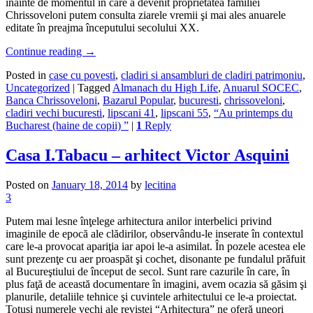
înainte de momentul în care a devenit proprietatea familiei
Chrissoveloni putem consulta ziarele vremii şi mai ales anuarele
editate în preajma începutului secolului XX.
Continue reading
→
Posted in
case cu povesti
,
cladiri si ansambluri de cladiri patrimoniu
,
Uncategorized
|
Tagged
Almanach du High Life
,
Anuarul SOCEC
,
Banca Chrissoveloni
,
Bazarul Popular
,
bucuresti
,
chrissoveloni
,
cladiri vechi bucuresti
,
lipscani 41
,
lipscani 55
,
“Au printemps du
Bucharest (haine de copii) ”
|
1
Reply
Casa I.Tabacu – arhitect Victor Asquini
Posted on
January 18, 2014
by
lecitina
3
Putem mai lesne înţelege arhitectura anilor interbelici privind
imaginile de epocă ale clădirilor, observându-le inserate în contextul
care le-a provocat apariţia iar apoi le-a asimilat. În pozele acestea ele
sunt prezenţe cu aer proaspăt şi cochet, disonante pe fundalul prăfuit
al Bucureştiului de început de secol. Sunt rare cazurile în care, în
plus faţă de această documentare în imagini, avem ocazia să găsim şi
planurile, detaliile tehnice şi cuvintele arhitectului ce le-a proiectat.
Totuşi numerele vechi ale revistei “Arhitectura” ne oferă uneori