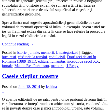
suficient de generale (relieful ţării, trecerea în revistă a bogăţiilor
subsolului ţării, o istorie extrem de sumară a ţării) iar tratarea
subiectelor rareori trece de nivelul superficial al clişeelor şi
generalizărilor grosolane.
Spre a ilustra mai sugestiv aproximările şi generalizările cu care
volumul de memorii operează să luăm un exemplu. Avem astfel mai
jos un fragment extras din carte în care se face referire la procedura
legală în cazul căsătoriei la români.
Continue reading
→
Posted in
istorie
,
jurnale
,
memorii
,
Uncategorized
|
Tagged
bucuresti
,
căsătoria la români
,
codul civil
,
Douăzeci de ani în
România (1889-1911)
,
editura humanitas
,
început de secol XX
,
jurnale
,
Maude Rea Parkinson
,
memorii
|
1
Reply
Casele vieţilor noastre
Posted on
June 18, 2014
by
lecitina
1
O apariţie editorială de ne-ratat pentru orice pasionat de zona fină în
care literatura se întrepătrunde cu arhitectura şi istoria, condensându-
se în poveşti despre case şi mici antropologii urbane, este volumul