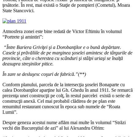
ţesătorie. În rest, mai există o Staţie de pompieri (Cometul), Moara
State Stancovici.
Atmosfera zonei este bine redată de Victor Eftimiu în volumul
“Portrete şi amintiri”:
“Între Bariera Griviţei şi a Dorobanţilor e o bună depărtare.
Casele şi prăvăliile de pe marginea şoselei amintesc de târgurile de
provincie, câte o cherestea cu scânduri şi stâlpi uriaşi se înalţă
deasupra streşinilor pitice.
În zare se desluşesc coşuri de fabrică.”(**)
Conform planului, parcela de la intersecţia şoselei Bonaparte cu
calea Dorobanţilor aparţine lui Gh. Ghedu în anul 1911. Se remarcă
prezenţa unei construcţii pe colţ, în restul parcelei există o serie de
construcţii anexă. Cel mai probabil clădirea de pe plan este
renumitul restaurant cunoscut în epoca sub numele de “Roata
Lumii”.
Despre geneza acestui nume aflăm mai multe în volumul “Străzi
vechi din Bucureştiul de azi” al lui Alexandru Ofrim: