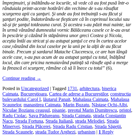
împrejmuiri, şi inăltându-se locurile, să vede că au fost pusă într-o
rânduiala printr-aceste hotărâri din vechime de s-au răsuflat
scurgerea apii cu şanţuri. Şi unde au fost trebuinţă s-au făcut şi
şanţuri podite, îndatorându-se fieşticare că în coprinsul locului sau
să-şi ţie şanţul totdeauna curat. Şi acestea s-au păzit mai nainte, iar
în urmă vânzând dumnealui vornic Bălăceanu casele ce le-au avut
în pescărie şi căzând în stăpânirea unor greci Costea şi Nicola,
aceştia întâi au stricat şi au astupat şanţul ce era în curtea acelor
case,vânzând din locul caselor pe la unii pe la alţii de au făcut
binale. Precum şi sardarul Matache Clucerescu, ce are han lângă
acele case, s-au pus acum de au astupat şanţul cu totul, înălţând
locul, din care pricina nemaiavând putinţă să răsufle apă a merge
la firească ei scurgere, rămâne că să îi înece cu totul”
(6).
Continue reading
→
Posted in
Uncategorized
|
Tagged
1731
,
arhitectura
,
biserica
Caimata
,
Bucureştioara
,
Cartea de adrese a Bucureştilor
,
constructia
bulevardului Carol I
,
lăutarul Panait
,
Mahalaua Caimata
,
Mahalaua
Scaunelor
,
manastirea Caimata
,
Marin Buzatu
,
Năstase Ochi-Albi
,
Niculae Bozianu ceauşul
,
pisanie
,
preotul Marin Dumitrescu
,
pristol
,
Radu Ciolac
,
Sava Pădureanu
,
Strada Caimata
,
strada Constantin
Nacu
,
Strada Fortuna
,
Strada Italiană
,
strada Melodiei
,
Strada
Minervei
,
Strada Plăcerei
,
Strada Radu Cristian
,
Strada Săgeţii
,
Strada Scaunele
,
strada Tudor Arghezi
,
urbanism
|
1
Reply