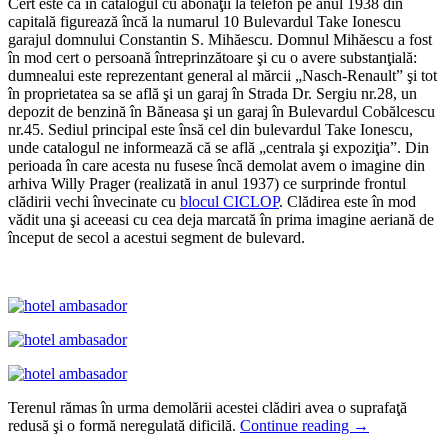
Cert este că în catalogul cu abonaţii la telefon pe anul 1938 din
capitală figurează încă la numarul 10 Bulevardul Take Ionescu
garajul domnului Constantin S. Mihăescu. Domnul Mihăescu a fost
în mod cert o persoană întreprinzătoare şi cu o avere substanţială:
dumnealui este reprezentant general al mărcii „Nasch-Renault” şi tot
în proprietatea sa se află şi un garaj în Strada Dr. Sergiu nr.28, un
depozit de benzină în Băneasa şi un garaj în Bulevardul Cobălcescu
nr.45. Sediul principal este însă cel din bulevardul Take Ionescu,
unde catalogul ne informează că se află „centrala şi expoziţia”. Din
perioada în care acesta nu fusese încă demolat avem o imagine din
arhiva Willy Prager (realizată in anul 1937) ce surprinde frontul
clădirii vechi învecinate cu
blocul CICLOP
. Clădirea este în mod
vădit una şi aceeasi cu cea deja marcată în prima imagine aeriană de
început de secol a acestui segment de bulevard.
Terenul rămas în urma demolării acestei clădiri avea o suprafaţă
redusă şi o formă neregulată dificilă.
Continue reading
→