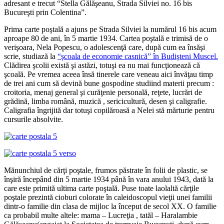
adresant e trecut “Stella Gălăşeanu, Strada Silviei no. 16 bis
Bucureşti prin Colentina”.
Prima carte poştală a ajuns pe Strada Silviei la numărul 16 bis acum
aproape 80 de ani, în 5 martie 1934. Cartea poştală e trimisă de o
verişoara, Nela Popescu, o adolescenţă care, după cum ea însăşi
scrie, studiază la
“şcoala de economie casnică” în Budişteni Muscel.
Clădirea şcolii există şi astăzi, totuşi ea nu mai funcţionează că
şcoală. Pe vremea aceea însă tinerele care veneau aici învăţau timp
de trei ani cum să devină bune gospodine studiind materii precum :
croitoria, menaj general şi curăţenie personală, reţete, lucrări de
grădină, limba română, muzică , sericicultură, desen şi caligrafie.
Caligrafia îngrijită dar totuşi copilăroasă a Nelei stă mărturie pentru
cursurile absolvite.
Mănunchiul de cărţi poştale, frumos păstrate în folii de plastic, se
înşiră începând din 5 martie 1934 până în vara anului 1943, dată la
care este primită ultima carte poştală. Puse toate laolaltă cărţile
poştale prezintă cioburi colorate în caleidoscopul vieţii unei familii
dintr-o familie din clasa de mijloc la început de secol XX. O familie
ca probabil multe altele: mama – Lucreţia , tatăl – Haralambie