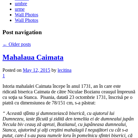
umbre
urme
Wall Photos
Wall Photos
Post navigation
←
Older posts
Mahalaua Caimata
Posted on
May 12, 2015
by
lecitina
1
Istoria mahalalei Caimata începe în anul 1731, an în care este
ridicată biserica Caimata de către Niculae Bozianu ceauşul împreună
cu soţia sa Stanca. Pisania, datată 23 octombrie 1731, înscrisă pe o
piatră cu dimensiunea de 78/151 cm, s-a păstrat:
“ Această sfânta şi dumnezeiască biserică, cu ajutorul lui
Dumnezeu, iaste făcută şi zidită den temeliia ei de dumnealui jupân
Necula biv ceauş ză aprozi, Boziianul, cu jupâneasa dumnealui,
Stanca, ajutorind şi alţi creştini mahalagii I neguţători cu cât s-a
putut, care-I s-au pusu numele loru în pomelnicu sfintei biserici, că