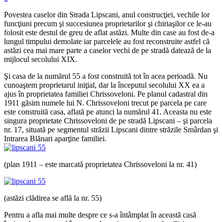
Povestea caselor din Strada Lipscani, anul construcţiei, vechile lor
funcţiuni precum şi succesiunea proprietarilor şi chiriaşilor ce le-au
folosit este destul de greu de aflat astăzi. Multe din case au fost de-a
lungul timpului demolate iar parcelele au fost reconstruite astfel că
astăzi cea mai mare parte a caselor vechi de pe stradă datează de la
mijlocul secolului XIX.
Şi casa de la numărul 55 a fost construită tot în acea perioadă. Nu
cunoaştem proprietarul iniţial, dar la începutul secolului XX ea a
ajus în proprietatea familiei Chrissoveloni. Pe planul cadastral din
1911 găsim numele lui N. Chrissoveloni trecut pe parcela pe care
este construită casa, aflată pe atunci la numărul 41. Aceasta nu este
singura proprietate Chrissoveloni de pe stradă Lipscani – şi parcela
nr. 17, situată pe segmentul străzii Lipscani dintre străzile Smârdan şi
Intrarea Blănari aparţine familiei.
(plan 1911 – este marcată proprietatea Chrissoveloni la nr. 41)
(astăzi clădirea se află la nr. 55)
Pentru a afla mai multe despre ce s-a întâmplat în această casă