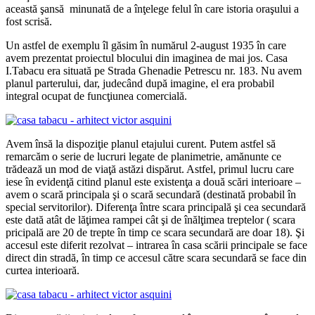
această şansă minunată de a înţelege felul în care istoria oraşului a
fost scrisă.
Un astfel de exemplu îl găsim în numărul 2-august 1935 în care
avem prezentat proiectul blocului din imaginea de mai jos. Casa
I.Tabacu era situată pe Strada Ghenadie Petrescu nr. 183. Nu avem
planul parterului, dar, judecând după imagine, el era probabil
integral ocupat de funcţiunea comercială.
Avem însă la dispoziţie planul etajului curent. Putem astfel să
remarcăm o serie de lucruri legate de planimetrie, amănunte ce
trădează un mod de viaţă astăzi dispărut. Astfel, primul lucru care
iese în evidenţă citind planul este existenţa a două scări interioare –
avem o scară principala şi o scară secundară (destinată probabil în
special servitorilor). Diferenţa între scara principală şi cea secundară
este dată atât de lăţimea rampei cât şi de înălţimea treptelor ( scara
pricipală are 20 de trepte în timp ce scara secundară are doar 18). Şi
accesul este diferit rezolvat – intrarea în casa scării principale se face
direct din stradă, în timp ce accesul către scara secundară se face din
curtea interioară.