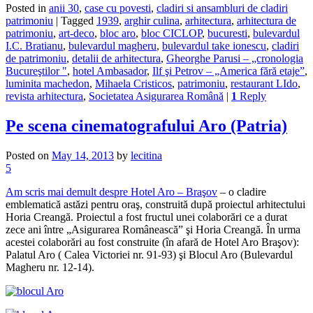
Posted in
anii 30
,
case cu povesti
,
cladiri si ansambluri de cladiri
patrimoniu
|
Tagged
1939
,
arghir culina
,
arhitectura
,
arhitectura de
patrimoniu
,
art-deco
,
bloc aro
,
bloc CICLOP
,
bucuresti
,
bulevardul
I.C. Bratianu
,
bulevardul magheru
,
bulevardul take ionescu
,
cladiri
de patrimoniu
,
detalii de arhitectura
,
Gheorghe Parusi – „cronologia
Bucureştilor "
,
hotel Ambasador
,
Ilf şi Petrov – „America fără etaje”
,
luminita machedon
,
Mihaela Cristicos
,
patrimoniu
,
restaurant LIdo
,
revista arhitectura
,
Societatea Asigurarea Română
|
1
Reply
Pe scena cinematografului Aro (Patria)
Posted on
May 14, 2013
by
lecitina
5
Am scris mai demult despre Hotel Aro – Braşov
– o cladire
emblematică astăzi pentru oraş, construită după proiectul arhitectului
Horia Creangă. Proiectul a fost fructul unei colaborări ce a durat
zece ani între „Asigurarea Românească” şi Horia Creangă. În urma
acestei colaborări au fost construite (în afară de Hotel Aro Braşov):
Palatul Aro ( Calea Victoriei nr. 91-93) şi Blocul Aro (Bulevardul
Magheru nr. 12-14).