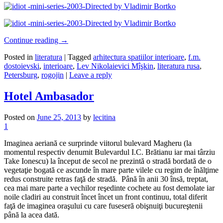
Continue reading
→
Posted in
literatura
|
Tagged
arhitectura spatiilor interioare
,
f.m.
dostoievski
,
interioare
,
Lev Nikolaievici Mîşkin
,
literatura rusa
,
Petersburg
,
rogojin
|
Leave a reply
Hotel Ambasador
Posted on
June 25, 2013
by
lecitina
1
Imaginea aeriană ce surprinde viitorul bulevard Magheru (la
momentul respectiv denumit Bulevardul I.C. Brătianu iar mai târziu
Take Ionescu) la început de secol ne prezintă o stradă bordată de o
vegetaţie bogată ce ascunde în mare parte vilele cu regim de înălţime
redus construite retras faţă de stradă. Până în anii 30 însă, treptat,
cea mai mare parte a vechilor reşedinte cochete au fost demolate iar
noile cladiri au construit încet încet un front continuu, total diferit
faţă de imaginea oraşului cu care fuseseră obişnuiţi bucureştenii
până la acea dată.