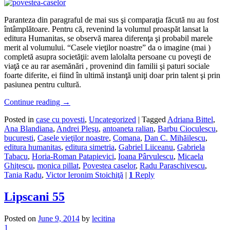
Paranteza din paragraful de mai sus şi comparaţia făcută nu au fost
întâmplătoare. Pentru că, revenind la volumul proaspăt lansat la
editura Humanitas, se observă marea diferenţa şi probabil marele
merit al volumului. “Casele vieţilor noastre” da o imagine (mai )
completă asupra societăţii: avem lalolalta persoane cu poveşti de
viaţă ce au rar asemănări , provenind din familii şi paturi sociale
foarte diferite, ei fiind în ultimă instanţă uniţi doar prin talent şi prin
pasiunea pentru cultură.
Continue reading
→
Posted in
case cu povesti
,
Uncategorized
|
Tagged
Adriana Bittel
,
Ana Blandiana
,
Andrei Pleşu
,
antoaneta ralian
,
Barbu Cioculescu
,
bucuresti
,
Casele vieţilor noastre
,
Comana
,
Dan C. Mihăilescu
,
editura humanitas
,
editura simetria
,
Gabriel Liiceanu
,
Gabriela
Tabacu
,
Horia-Roman Patapievici
,
Ioana Pârvulescu
,
Micaela
Ghiţescu
,
monica pillat
,
Povestea caselor
,
Radu Paraschivescu
,
Tania Radu
,
Victor Ieronim Stoichiţă
|
1
Reply
Lipscani 55
Posted on
June 9, 2014
by
lecitina
1