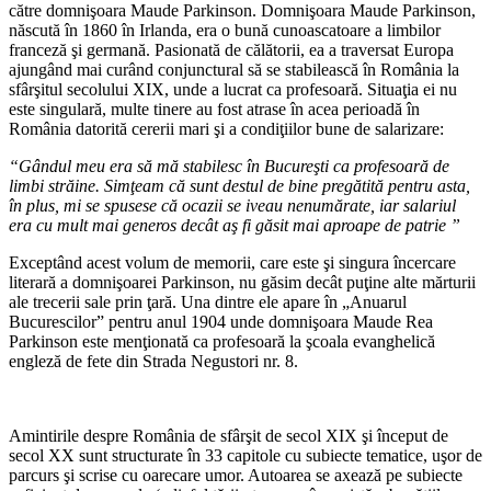
către domnişoara Maude Parkinson. Domnişoara Maude Parkinson,
născută în 1860 în Irlanda, era o bună cunoascatoare a limbilor
franceză şi germană. Pasionată de călătorii, ea a traversat Europa
ajungând mai curând conjunctural să se stabilească în România la
sfârşitul secolului XIX, unde a lucrat ca profesoară. Situaţia ei nu
este singulară, multe tinere au fost atrase în acea perioadă în
România datorită cererii mari şi a condiţiilor bune de salarizare:
“Gândul meu era să mă stabilesc în Bucureşti ca profesoară de
limbi străine. Simţeam că sunt destul de bine pregătită pentru asta,
în plus, mi se spusese că ocazii se iveau nenumărate, iar salariul
era cu mult mai generos decât aş fi găsit mai aproape de patrie ”
Exceptând acest volum de memorii, care este şi singura încercare
literară a domnişoarei Parkinson, nu găsim decât puţine alte mărturii
ale trecerii sale prin ţară. Una dintre ele apare în „Anuarul
Bucurescilor” pentru anul 1904 unde domnişoara Maude Rea
Parkinson este menţionată ca profesoară la şcoala evanghelică
engleză de fete din Strada Negustori nr. 8.
Amintirile despre România de sfârşit de secol XIX şi început de
secol XX sunt structurate în 33 capitole cu subiecte tematice, uşor de
parcurs şi scrise cu oarecare umor. Autoarea se axează pe subiecte