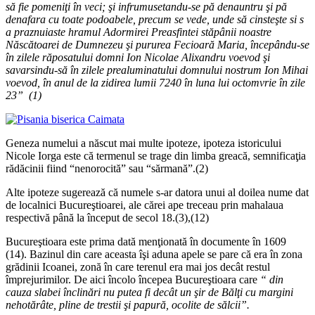
să fie pomeniţi în veci; şi infrumusetandu-se pă denauntru şi pă
denafara cu toate podoabele, precum se vede, unde să cinsteşte si s
a praznuiaste hramul Adormirei Preasfintei stăpânii noastre
Născătoarei de Dumnezeu şi pururea Fecioară Maria, începându-se
în zilele răposatului domni Ion Nicolae Alixandru voevod şi
savarsindu-să în zilele prealuminatului domnului nostrum Ion Mihai
voevod, în anul de la zidirea lumii 7240 în luna lui octomvrie în zile
23” (1)
Geneza numelui a născut mai multe ipoteze, ipoteza istoricului
Nicole Iorga este că termenul se trage din limba greacă, semnificaţia
rădăcinii fiind “nenorocită” sau “sărmană”.(2)
Alte ipoteze sugerează că numele s-ar datora unui al doilea nume dat
de localnici Bucureştioarei, ale cărei ape treceau prin mahalaua
respectivă până la început de secol 18.(3),(12)
Bucureştioara este prima dată menţionată în documente în 1609
(14). Bazinul din care aceasta îşi aduna apele se pare că era în zona
grădinii Icoanei, zonă în care terenul era mai jos decât restul
împrejurimilor. De aici încolo începea Bucureştioara care
“ din
cauza slabei înclinări nu putea fi decât un şir de Bălţi cu margini
nehotărâte, pline de trestii şi papură, ocolite de sălcii”.