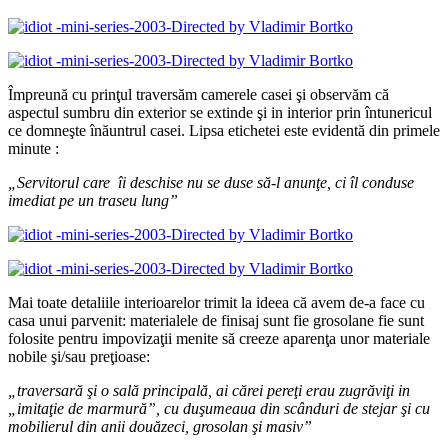
Împreună cu prinţul traversăm camerele casei şi observăm că
aspectul sumbru din exterior se extinde şi in interior prin întunericul
ce domneşte înăuntrul casei. Lipsa etichetei este evidentă din primele
minute :
„Servitorul care
î
i deschise nu se duse s
ă
-l anun
ţ
e, ci
î
l conduse
imediat pe un traseu lung”
Mai toate detaliile interioarelor trimit la ideea că avem de-a face cu
casa unui parvenit: materialele de finisaj sunt fie grosolane fie sunt
folosite pentru impovizaţii menite să creeze aparenţa unor materiale
nobile şi/sau preţioase:
„traversar
ă
ş
i o sal
ă
principal
ă
, ai c
ă
rei pere
ţ
i erau zugr
ă
vi
ţ
i in
„imita
ţ
ie de marmur
ă
”, cu du
ş
umeaua din sc
â
nduri de stejar
ş
i cu
mobilierul din anii dou
ă
zeci, grosolan
ş
i masiv”