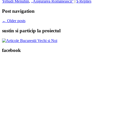
Yehudi Menuhin
,
„Asigurarea Românească”
|
5
Replies
Post navigation
←
Older posts
sustin si particip la proiectul
facebook