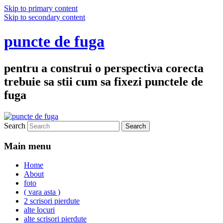
Skip to primary content
Skip to secondary content
puncte de fuga
pentru a construi o perspectiva corecta
trebuie sa stii cum sa fixezi punctele de
fuga
Search
Main menu
Home
About
foto
( vara asta )
2 scrisori pierdute
alte locuri
alte scrisori pierdute