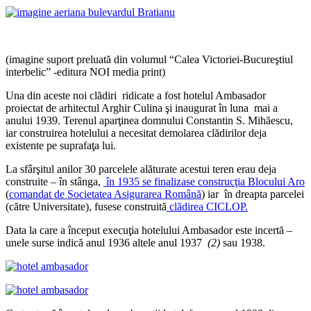
(imagine suport preluată din volumul “Calea Victoriei-Bucureştiul
interbelic” -editura NOI media print)
Una din aceste noi clădiri ridicate a fost hotelul Ambasador
proiectat de arhitectul Arghir Culina şi inaugurat în luna mai a
anului 1939. Terenul aparţinea domnului Constantin S. Mihăescu,
iar construirea hotelului a necesitat demolarea clădirilor deja
existente pe suprafaţa lui.
La sfârşitul anilor 30 parcelele alăturate acestui teren erau deja
construite – în stânga,
în 1935 se finalizase construcţia Blocului Aro
(
comandat de Societatea Asigurarea Română
) iar în dreapta parcelei
(către Universitate), fusese construită
clădirea CICLOP.
Data la care a început execuţia hotelului Ambasador este incertă –
unele surse indică anul 1936 altele anul 1937
(2)
sau 1938.