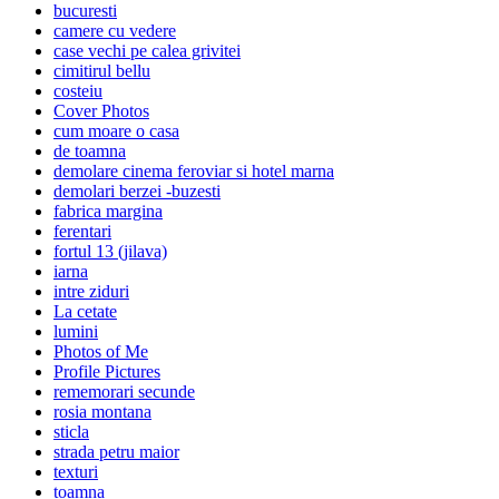
bucuresti
camere cu vedere
case vechi pe calea grivitei
cimitirul bellu
costeiu
Cover Photos
cum moare o casa
de toamna
demolare cinema feroviar si hotel marna
demolari berzei -buzesti
fabrica margina
ferentari
fortul 13 (jilava)
iarna
intre ziduri
La cetate
lumini
Photos of Me
Profile Pictures
rememorari secunde
rosia montana
sticla
strada petru maior
texturi
toamna