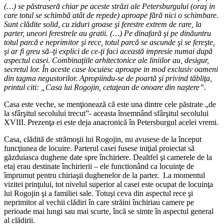
(…)
se p
ă
straser
ă
chiar pe aceste str
ă
zi ale Petersburgului (ora
ş
in
care totul se schimb
ă
at
â
t de repede) aproape f
ă
r
ă
nici o schimbare.
Sunt cl
ă
dite solid, cu ziduri groase
ş
i ferestre extrem de rare, la
parter, uneori ferestrele au gratii. (…) Pe dinafar
ă
ş
i pe din
ă
untru
totul parc
ă
e neprimitor
ş
i rece, totul parc
ă
se ascunde
ş
i se fere
ş
te,
ş
i ar fi greu s
ă
–
ţ
i explici de ce-
ţ
i faci aceast
ă
impresie numai dup
ă
aspectul casei. Combina
ţ
iile arhitectonice ale liniilor au, desigur,
secretul lor.
Î
n aceste case locuiesc aproape in mod exclusiv oameni
din tagma negustorilor. Apropiindu-se de poart
ă
ş
i privind t
ă
bli
ţ
a,
printul citi: „Casa lui Rogojin, ceta
ţ
ean de onoare din na
ş
tere”.
Casa este veche, se menţionează că este una dintre cele păstrate „de
la sfârşitul secolului trecut”- aceasta însemnând sfârşitul secolului
XVIII. Prezenţa ei este deja anacronică în Petersburgul acelei vremi.
Casa, clădită de strămoşii lui Rogojin, nu avusese de la început
funcţiunea de locuire. Parterul casei fusese iniţial proiectat să
găzduiasca dughene date spre închiriere. Dealtfel şi camerele de la
etaj erau destinate închirierii – ele functionând ca locuinţe de
împrumut pentru chiriaşii dughenelor de la parter. La momentul
vizitei prinţului, tot nivelul superior al casei este ocupat de locuinţa
lui Rogojin şi a familiei sale. Totuşi ceva din aspectul rece şi
neprimitor al vechii clădiri în care străini închiriau camere pe
perioade mai lungi sau mai scurte, încă se simte în aspectul general
al clădirii.