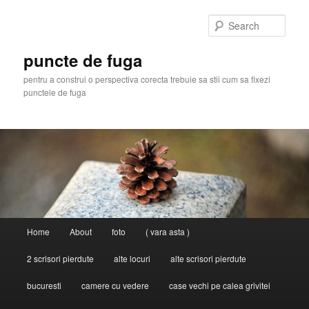
Skip
Skip
to
to
Sear
primary
secondary
content
content
puncte de fuga
pentru a construi o perspectiva corecta trebuie sa stii cum sa fixezi
punctele de fuga
Main
Home
About
foto
( vara asta )
menu
2 scrisori pierdute
alte locuri
alte scrisori pierdute
bucuresti
camere cu vedere
case vechi pe calea grivitei