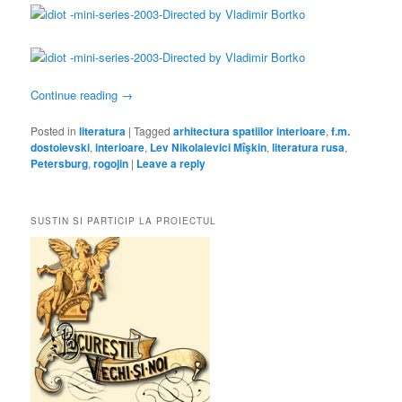
Continue reading
→
Posted in
literatura
|
Tagged
arhitectura spatiilor interioare
,
f.m.
dostoievski
,
interioare
,
Lev Nikolaievici Mîşkin
,
literatura rusa
,
Petersburg
,
rogojin
|
Leave a reply
SUSTIN SI PARTICIP LA PROIECTUL