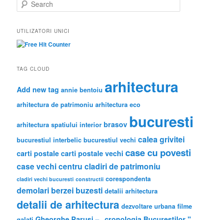
S
e
a
r
UTILIZATORI UNICI
c
h
TAG CLOUD
arhitectura
Add new tag
annie bentoiu
arhitectura de patrimoniu
arhitectura eco
bucuresti
brasov
arhitectura spatiului interior
calea grivitei
bucurestiul interbelic
bucurestiul vechi
case cu povesti
carti postale
carti postale vechi
case vechi
centru
cladiri de patrimoniu
corespondenta
cladiri vechi bucuresti
constructii
demolari berzei buzesti
detalii arhitectura
detalii de arhitectura
dezvoltare urbana
filme
Gheorghe Parusi – „cronologia Bucureştilor "
galati