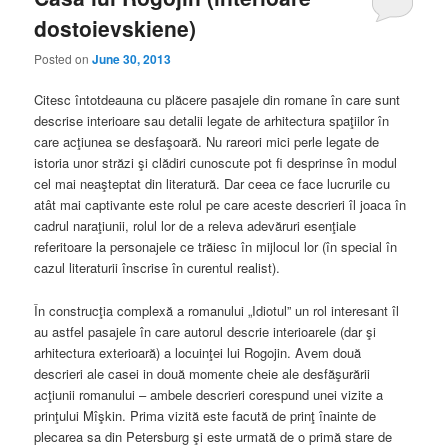
dostoievskiene)
Posted on
June 30, 2013
Citesc întotdeauna cu plăcere pasajele din romane în care sunt
descrise interioare sau detalii legate de arhitectura spaţiilor în
care acţiunea se desfaşoară. Nu rareori mici perle legate de
istoria unor străzi şi clădiri cunoscute pot fi desprinse în modul
cel mai neaşteptat din literatură. Dar ceea ce face lucrurile cu
atât mai captivante este rolul pe care aceste descrieri îl joaca în
cadrul naraţiunii, rolul lor de a releva adevăruri esenţiale
referitoare la personajele ce trăiesc în mijlocul lor (în special în
cazul literaturii înscrise în curentul realist).
În construcţia complexă a romanului „Idiotul” un rol interesant îl
au astfel pasajele în care autorul descrie interioarele (dar şi
arhitectura exterioară) a locuinţei lui Rogojin. Avem două
descrieri ale casei in două momente cheie ale desfăşurării
acţiunii romanului – ambele descrieri corespund unei vizite a
prinţului Mîşkin. Prima vizită este facută de prinţ înainte de
plecarea sa din Petersburg şi este urmată de o primă stare de