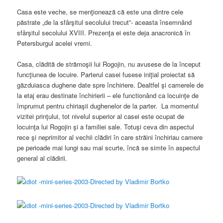
Casa este veche, se menţionează că este una dintre cele
păstrate „de la sfârşitul secolului trecut”- aceasta însemnând
sfârşitul secolului XVIII. Prezenţa ei este deja anacronică în
Petersburgul acelei vremi.
Casa, clădită de strămoşii lui Rogojin, nu avusese de la început
funcţiunea de locuire. Parterul casei fusese iniţial proiectat să
găzduiasca dughene date spre închiriere. Dealtfel şi camerele de
la etaj erau destinate închirierii – ele functionând ca locuinţe de
împrumut pentru chiriaşii dughenelor de la parter. La momentul
vizitei prinţului, tot nivelul superior al casei este ocupat de
locuinţa lui Rogojin şi a familiei sale. Totuşi ceva din aspectul
rece şi neprimitor al vechii clădiri în care străini închiriau camere
pe perioade mai lungi sau mai scurte, încă se simte în aspectul
general al clădirii.