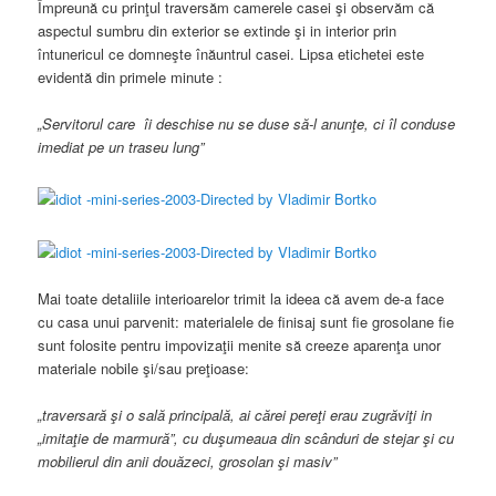
Împreună cu prinţul traversăm camerele casei şi observăm că
aspectul sumbru din exterior se extinde şi in interior prin
întunericul ce domneşte înăuntrul casei. Lipsa etichetei este
evidentă din primele minute :
„Servitorul care
î
i deschise nu se duse s
ă
-l anun
ţ
e, ci
î
l conduse
imediat pe un traseu lung”
Mai toate detaliile interioarelor trimit la ideea că avem de-a face
cu casa unui parvenit: materialele de finisaj sunt fie grosolane fie
sunt folosite pentru impovizaţii menite să creeze aparenţa unor
materiale nobile şi/sau preţioase:
„traversar
ă
ş
i o sal
ă
principal
ă
, ai c
ă
rei pere
ţ
i erau zugr
ă
vi
ţ
i in
„imita
ţ
ie de marmur
ă
”, cu du
ş
umeaua din sc
â
nduri de stejar
ş
i cu
mobilierul din anii dou
ă
zeci, grosolan
ş
i masiv”