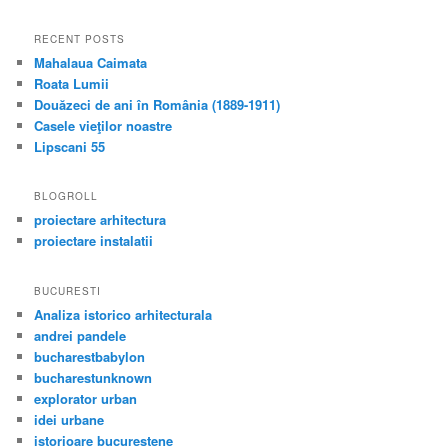
RECENT POSTS
Mahalaua Caimata
Roata Lumii
Douăzeci de ani în România (1889-1911)
Casele vieţilor noastre
Lipscani 55
BLOGROLL
proiectare arhitectura
proiectare instalatii
BUCURESTI
Analiza istorico arhitecturala
andrei pandele
bucharestbabylon
bucharestunknown
explorator urban
idei urbane
istorioare bucurestene