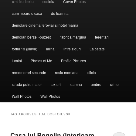
cimitirul bellu
costeiu
Cover Photos
cum moare o casa
de toamna
demolare cinema feroviar si hotel marna
demolari berzei -buzesti
fabrica margina
ferentari
fortul 13 (jilava)
iarna
intre ziduri
La cetate
lumini
Photos of Me
Profile Pictures
rememorari secunde
rosia montana
sticla
strada petru maior
texturi
toamna
umbre
urme
Wall Photos
Wall Photos
TAG ARCHIVES:
F.M. DOSTOIEVSKI
Casa lui Rogojin (interioare