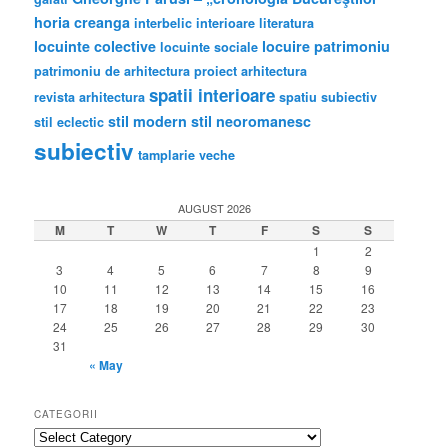
horia creanga
interbelic
interioare
literatura
locuinte colective
locuire
patrimoniu
locuinte sociale
patrimoniu de arhitectura
proiect arhitectura
spatii interioare
revista arhitectura
spatiu subiectiv
stil modern
stil neoromanesc
stil eclectic
subiectiv
tamplarie veche
AUGUST 2026
M
T
W
T
F
S
S
1
2
3
4
5
6
7
8
9
10
11
12
13
14
15
16
17
18
19
20
21
22
23
24
25
26
27
28
29
30
31
« May
CATEGORII
categorii