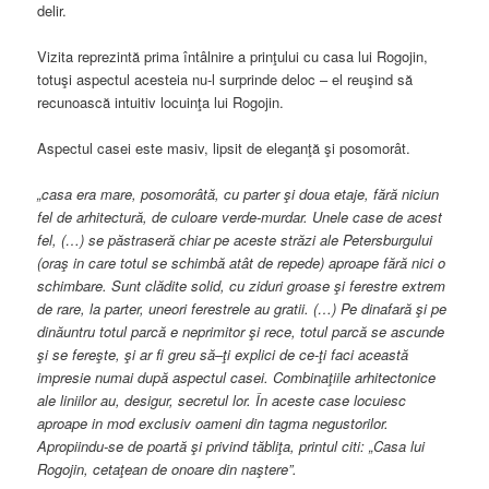
delir.
Vizita reprezintă prima întâlnire a prinţului cu casa lui Rogojin,
totuşi aspectul acesteia nu-l surprinde deloc – el reuşind să
recunoască intuitiv locuinţa lui Rogojin.
Aspectul casei este masiv, lipsit de eleganţă şi posomorât.
„casa era mare, posomor
â
t
ă
, cu parter
ş
i doua etaje, f
ă
r
ă
niciun
fel de arhitectur
ă
, de culoare verde-murdar. Unele case de acest
fel, (…)
se p
ă
straser
ă
chiar pe aceste str
ă
zi ale Petersburgului
(ora
ş
in care totul se schimb
ă
at
â
t de repede) aproape f
ă
r
ă
nici o
schimbare. Sunt cl
ă
dite solid, cu ziduri groase
ş
i ferestre extrem
de rare, la parter, uneori ferestrele au gratii. (…) Pe dinafar
ă
ş
i pe
din
ă
untru totul parc
ă
e neprimitor
ş
i rece, totul parc
ă
se ascunde
ş
i se fere
ş
te,
ş
i ar fi greu s
ă
–
ţ
i explici de ce-
ţ
i faci aceast
ă
impresie numai dup
ă
aspectul casei. Combina
ţ
iile arhitectonice
ale liniilor au, desigur, secretul lor.
Î
n aceste case locuiesc
aproape in mod exclusiv oameni din tagma negustorilor.
Apropiindu-se de poart
ă
ş
i privind t
ă
bli
ţ
a, printul citi: „Casa lui
Rogojin, ceta
ţ
ean de onoare din na
ş
tere”.