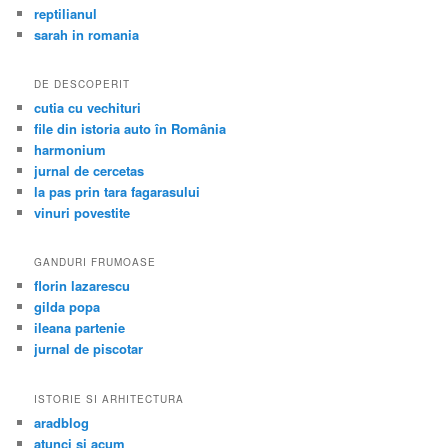
reptilianul
sarah in romania
DE DESCOPERIT
cutia cu vechituri
file din istoria auto în România
harmonium
jurnal de cercetas
la pas prin tara fagarasului
vinuri povestite
GANDURI FRUMOASE
florin lazarescu
gilda popa
ileana partenie
jurnal de piscotar
ISTORIE SI ARHITECTURA
aradblog
atunci si acum