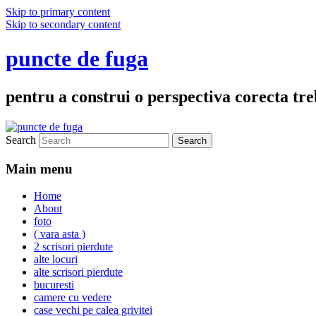
Skip to primary content
Skip to secondary content
puncte de fuga
pentru a construi o perspectiva corecta treb
Search
Main menu
Home
About
foto
( vara asta )
2 scrisori pierdute
alte locuri
alte scrisori pierdute
bucuresti
camere cu vedere
case vechi pe calea grivitei