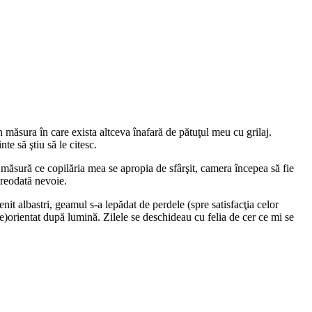
 măsura în care exista altceva înafară de pătuţul meu cu grilaj.
te să ştiu să le citesc.
 măsură ce copilăria mea se apropia de sfârşit, camera începea să fie
vreodată nevoie.
it albastri, geamul s-a lepădat de perdele (spre satisfacţia celor
re)orientat după lumină. Zilele se deschideau cu felia de cer ce mi se