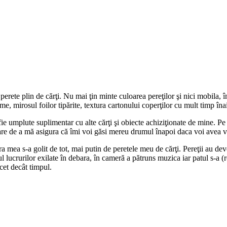
te plin de cărţi. Nu mai ţin minte culoarea pereţilor şi nici mobila, în
, mirosul foilor tipărite, textura cartonului coperţilor cu mult timp înain
fie umplute suplimentar cu alte cărţi şi obiecte achiziţionate de mine. Pe
rcare de a mă asigura că îmi voi găsi mereu drumul înapoi daca voi avea 
mea s-a golit de tot, mai putin de peretele meu de cărţi. Pereţii au deven
l lucrurilor exilate în debara, în cameră a pătruns muzica iar patul s-a (
ncet decât timpul.