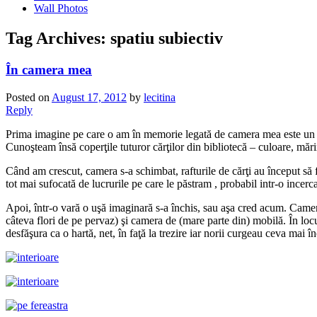
Wall Photos
Tag Archives:
spatiu subiectiv
În camera mea
Posted on
August 17, 2012
by
lecitina
Reply
Prima imagine pe care o am în memorie legată de camera mea este un pere
Cunoşteam însă coperţile tuturor cărţilor din bibliotecă – culoare, mărime
Când am crescut, camera s-a schimbat, rafturile de cărţi au început să 
tot mai sufocată de lucrurile pe care le păstram , probabil intr-o ince
Apoi, într-o vară o uşă imaginară s-a închis, sau aşa cred acum. Camera 
câteva flori de pe pervaz) şi camera de (mare parte din) mobilă. În locu
desfăşura ca o hartă, net, în faţă la trezire iar norii curgeau ceva mai î