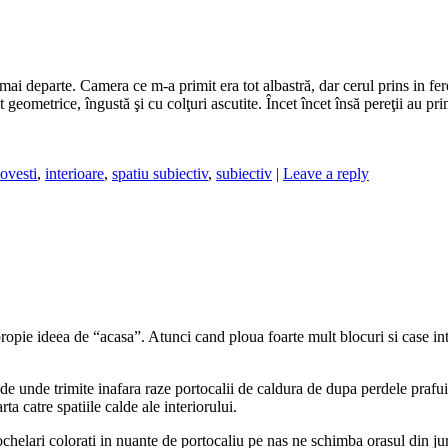
ai departe. Camera ce m-a primit era tot albastră, dar cerul prins in fer
 geometrice, îngustă şi cu colţuri ascutite. Încet încet însă pereţii au pr
ovesti
,
interioare
,
spatiu subiectiv
,
subiectiv
|
Leave a reply
ropie ideea de “acasa”. Atunci cand ploua foarte mult blocuri si case int
 unde trimite inafara raze portocalii de caldura de dupa perdele prafuit
a catre spatiile calde ale interiorului.
helari colorati in nuante de portocaliu pe nas ne schimba orasul din ju