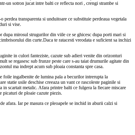
tr-un sotron jucat intre balti ce reflecta nori , crengi strambe si
r-o perdea transparenta si unduitoare ce substituie perdeaua vegetala
uri si vise.
 dupa mirosul strugurilor din viile ce se ghicesc dupa porti mari si
 cimbrisorului din curte.Daca te ratacesti vreodata e suficient sa inchizi
nite in culori fanteziste, cazute sub adieri venite din orizonturi
emult se regasesc sub frunze peste care s-au taiat drumurile agitate din
rizontul ma indrept acum sub ploaia constanta spre casa.
foile ingalbenite de lumina pala a becurilor intrerupta la
are statie usile deschise creeaza un vant ce rascoleste paginile si
n scartait metalic. Afara printre balti ce fulgera la fiecare miscare
 picaturi de ploaie cazute piezis.
e afara. Iar pe masura ce pleoapele se inchid in aburii calzi si