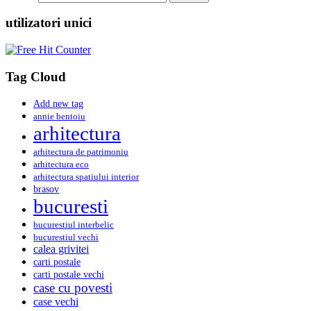
utilizatori unici
Tag Cloud
Add new tag
annie bentoiu
arhitectura
arhitectura de patrimoniu
arhitectura eco
arhitectura spatiului interior
brasov
bucuresti
bucurestiul interbelic
bucurestiul vechi
calea grivitei
carti postale
carti postale vechi
case cu povesti
case vechi