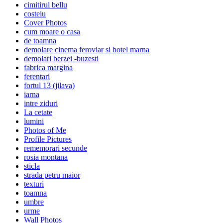
cimitirul bellu
costeiu
Cover Photos
cum moare o casa
de toamna
demolare cinema feroviar si hotel marna
demolari berzei -buzesti
fabrica margina
ferentari
fortul 13 (jilava)
iarna
intre ziduri
La cetate
lumini
Photos of Me
Profile Pictures
rememorari secunde
rosia montana
sticla
strada petru maior
texturi
toamna
umbre
urme
Wall Photos