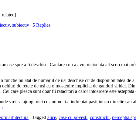
related]
iectiv
,
subiectiv
|
5
Replies
mase spre a fi deschise. Cautarea nu a avut niciodata alt scop mai précis
 in functie nu atat de numarul de usi deschise cit de disponibilitatea de 
n ochiuri de retele de usi ca o mostenire implicita de ganduri si idei. Din
a. Cei care pleaca sunt doar fii ratacitori a caror intoarcere este astepta
unde vrei sa ajungi nici ce anume ti-a indreptat pasii intr-o directie sau a
→
eorii arhitectura
|
Tagged
alice
,
case cu povesti
,
constructii
,
perceptia spa