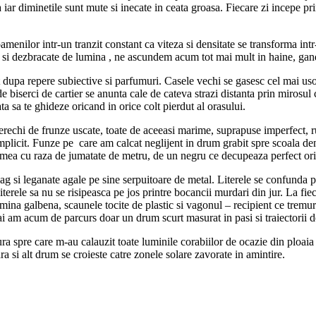
 iar diminetile sunt mute si inecate in ceata groasa. Fiecare zi incepe prin
amenilor intr-un tranzit constant ca viteza si densitate se transforma int
ie si dezbracate de lumina , ne ascundem acum tot mai mult in haine, gand
dupa repere subiective si parfumuri. Casele vechi se gasesc cel mai usor
 de biserci de cartier se anunta cale de cateva strazi distanta prin mirosul
ata sa te ghideze oricand in orice colt pierdut al orasului.
echi de frunze uscate, toate de aceeasi marime, suprapuse imperfect, rugi
ul implicit. Funze pe care am calcat neglijent in drum grabit spre scoala d
la mea cu raza de jumatate de metru, de un negru ce decupeaza perfect o
 si leganate agale pe sine serpuitoare de metal. Literele se confunda pe 
erele sa nu se risipeasca pe jos printre bocancii murdari din jur. La fiec
na galbena, scaunele tocite de plastic si vagonul – recipient ce tremura i
ai am acum de parcurs doar un drum scurt masurat in pasi si traiectorii de
spre care m-au calauzit toate luminile corabiilor de ocazie din ploaia d
 si alt drum se croieste catre zonele solare zavorate in amintire.