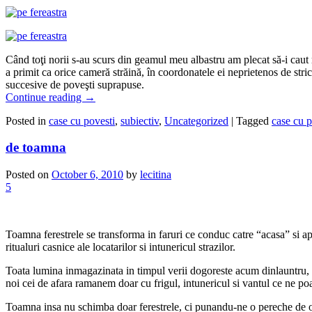
Când toţi norii s-au scurs din geamul meu albastru am plecat să-i caut m
a primit ca orice cameră străină, în coordonatele ei neprietenos de strict
succesive de poveşti suprapuse.
Continue reading
→
Posted in
case cu povesti
,
subiectiv
,
Uncategorized
|
Tagged
case cu p
de toamna
Posted on
October 6, 2010
by
lecitina
5
Toamna ferestrele se transforma in faruri ce conduc catre “acasa” si ap
ritualuri casnice ale locatarilor si intunericul strazilor.
Toata lumina inmagazinata in timpul verii dogoreste acum dinlauntru, de
noi cei de afara ramanem doar cu frigul, intunericul si vantul ce ne poart
Toamna insa nu schimba doar ferestrele, ci punandu-ne o pereche de oc