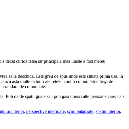
 decat curiozitatea iar principala mea liniste a fost mereu
a vrea sa le deschida. Este greu de spus unde este situata prima usa, in
 cauza asta multe ochiuri ale retelei contin comunitati intregi de
ta cu rabdare de comunitate.
lta. Poti da de spatii goale sau poti gasi uneori alte persoane care, ca si
tiului interior
,
perspective interioare
,
scari balansate
,
spatiu interior
,