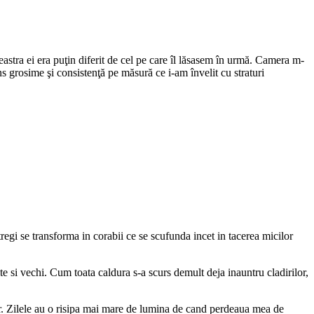
eastra ei era puţin diferit de cel pe care îl lăsasem în urmă. Camera m-
ins grosime şi consistenţă pe măsură ce i-am învelit cu straturi
regi se transforma in corabii ce se scufunda incet in tacerea micilor
e si vechi. Cum toata caldura s-a scurs demult deja inauntru cladirilor,
r. Zilele au o risipa mai mare de lumina de cand perdeaua mea de