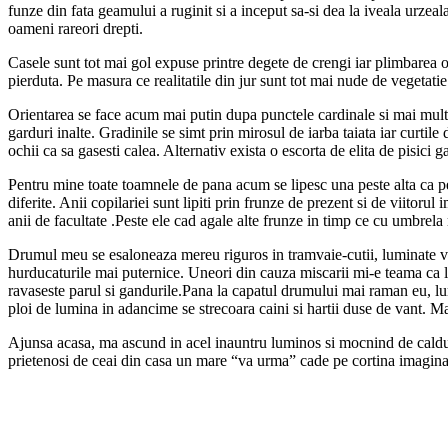
funze din fata geamului a ruginit si a inceput sa-si dea la iveala urzeala
oameni rareori drepti.
Casele sunt tot mai gol expuse printre degete de crengi iar plimbarea o
pierduta. Pe masura ce realitatile din jur sunt tot mai nude de vegetat
Orientarea se face acum mai putin dupa punctele cardinale si mai mult 
garduri inalte. Gradinile se simt prin mirosul de iarba taiata iar curtile
ochii ca sa gasesti calea. Alternativ exista o escorta de elita de pisici g
Pentru mine toate toamnele de pana acum se lipesc una peste alta ca per
diferite. Anii copilariei sunt lipiti prin frunze de prezent si de viitor
anii de facultate .Peste ele cad agale alte frunze in timp ce cu umbre
Drumul meu se esaloneaza mereu riguros in tramvaie-cutii, luminate vag
hurducaturile mai puternice. Uneori din cauza miscarii mi-e teama ca lit
ravaseste parul si gandurile.Pana la capatul drumului mai raman eu, lumi
ploi de lumina in adancime se strecoara caini si hartii duse de vant. M
Ajunsa acasa, ma ascund in acel inauntru luminos si mocnind de caldura 
prietenosi de ceai din casa un mare “va urma” cade pe cortina imaginara