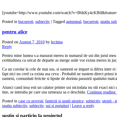
[youtube=http://www.youtube.com/watch?v=B6kKy4cKBtI&feature=
Posted in
bucuresti
,
subiectiv
|
Tagged
autumnal
,
bucuresti
,
spatiu sub
pentru alice
Posted on
August 7, 2010
by
lecitina
Reply
Pentru mine lumea s-a masurat mereu in numarul de usi din jurul meu ra
certitudinea ca oricat de departe as merge usile vor exista mereu in jur.
Ca un corolar la cele de mai sus, si oamenii se impart si difera intre ei
fapt nici nu cred ca exista asa ceva . Probabil ne nastem direct prinsi i
oameni, comunitati fericite si lipsite de dorinta parasirii spatiului matc
Atunci cand insa esti un calator printre usi niciodata nu stii exact nici 
tine, se intreaba pe care usa urmeaza sa o deschida.
Continue reading
Posted in
case cu povesti
,
fantezii si spatii utopice
,
subiectiv
,
utopii - t
spatiu subiectiv
,
subiectiv
,
usi si portaluri
|
Leave a reply
sustin si particip la proiectul