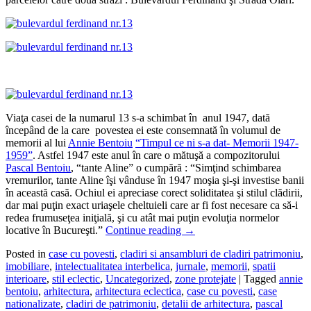
Viaţa casei de la numarul 13 s-a schimbat în anul 1947, dată
începând de la care povestea ei este consemnată în volumul de
memorii al lui
Annie Bentoiu
“Timpul ce ni s-a dat- Memorii 1947-
1959”
. Astfel 1947 este anul în care o mătuşă a compozitorului
Pascal Bentoiu
, “tante Aline” o cumpără : “Simţind schimbarea
vremurilor, tante Aline îşi vânduse în 1947 moşia şi-şi investise banii
în această casă. Ochiul ei apreciase corect soliditatea şi stilul clădirii,
dar mai puţin exact uriaşele cheltuieli care ar fi fost necesare ca să-i
redea frumuseţea iniţială, şi cu atât mai puţin evoluţia normelor
locative în Bucureşti.”
Continue reading
→
Posted in
case cu povesti
,
cladiri si ansambluri de cladiri patrimoniu
,
imobiliare
,
intelectualitatea interbelica
,
jurnale
,
memorii
,
spatii
interioare
,
stil eclectic
,
Uncategorized
,
zone protejate
|
Tagged
annie
bentoiu
,
arhitectura
,
arhitectura eclectica
,
case cu povesti
,
case
nationalizate
,
cladiri de patrimoniu
,
detalii de arhitectura
,
pascal