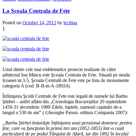
La Şcoala Centrala de Fete
Posted on
October 14, 2012
by
lecitina
1
Unul dintre cele mai emblematice proiecte realizate de către
arhitectul Ion Mincu este Şcoala Centrala de Fete. Situată pe strada
Icoanei nr.3-5, Şcoala Centrală de Fete este pe lista de monumente
categoria A (cod B-II-m-A-18924).
Înfiinţarea Şcolii Centrale de Fete este legată de numele lui Barbu
Ştirbei – astfel aflăm din „Cronologia Bucureştilor 20 septembrie
1459-31 decembrie 1989 Zilele, faptele, oamenii capitalei de-a
lungul a 530 de ani” ( Gheorghe Parusi- editura Compania 2007):
„Barbu
Ş
tirbei hotar
ăş
te
î
nfiin
ţ
area unui pensionat domnesc pentru
fete, care va func
ţ
iona
î
n primii trei ani (1852-1855)
î
ntr-o cas
ă
particular
ă
de pe podul T
â
rgului de Afar
ă
, iar din 1892
î
n localul