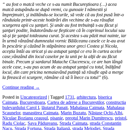
“ au fost o matcă veche ce s-au numit Bucureştioara (…) acea
matcă astupându-se după vremi, cu gunoaie I nămestii şi
împrejmuiri, şi inăltându-se locurile, să vede că au fost pusă într-o
rânduiala printr-aceste hotărâri din vechime de s-au răsuflat
scurgerea apii cu şanţuri. Şi unde au fost trebuinţă s-au făcut şi
şanţuri podite, îndatorându-se fieşticare că în coprinsul locului sau
să-şi ţie şanţul totdeauna curat. Şi acestea s-au păzit mai nainte, iar
în urmă vânzând dumnealui vornic Bălăceanu casele ce le-au avut
în pescărie şi căzând în stăpânirea unor greci Costea şi Nicola,
aceştia întâi au stricat şi au astupat şanţul ce era în curtea acelor
case,vânzând din locul caselor pe la unii pe la alţii de au făcut
binale. Precum şi sardarul Matache Clucerescu, ce are han lângă
acele case, s-au pus acum de au astupat şanţul cu totul, înălţând
locul, din care pricina nemaiavând putinţă să răsufle apă a merge
la firească ei scurgere, rămâne că să îi înece cu totul”
(6).
Continue reading
→
Posted in
Uncategorized
|
Tagged
1731
,
arhitectura
,
biserica
Caimata
,
Bucureştioara
,
Cartea de adrese a Bucureştilor
,
constructia
bulevardului Carol I
,
lăutarul Panait
,
Mahalaua Caimata
,
Mahalaua
Scaunelor
,
manastirea Caimata
,
Marin Buzatu
,
Năstase Ochi-Albi
,
Niculae Bozianu ceauşul
,
pisanie
,
preotul Marin Dumitrescu
,
pristol
,
Radu Ciolac
,
Sava Pădureanu
,
Strada Caimata
,
strada Constantin
Nacu
,
Strada Fortuna
,
Strada Italiană
,
strada Melodiei
,
Strada