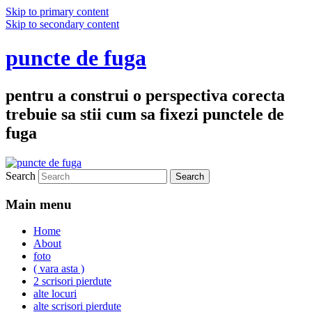
Skip to primary content
Skip to secondary content
puncte de fuga
pentru a construi o perspectiva corecta
trebuie sa stii cum sa fixezi punctele de
fuga
Search
Main menu
Home
About
foto
( vara asta )
2 scrisori pierdute
alte locuri
alte scrisori pierdute