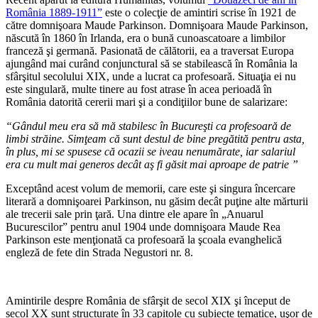
România 1889-1911”
este o colecţie de amintiri scrise în 1921 de
către domnişoara Maude Parkinson. Domnişoara Maude Parkinson,
născută în 1860 în Irlanda, era o bună cunoascatoare a limbilor
franceză şi germană. Pasionată de călătorii, ea a traversat Europa
ajungând mai curând conjunctural să se stabilească în România la
sfârşitul secolului XIX, unde a lucrat ca profesoară. Situaţia ei nu
este singulară, multe tinere au fost atrase în acea perioadă în
România datorită cererii mari şi a condiţiilor bune de salarizare:
“Gândul meu era să mă stabilesc în Bucureşti ca profesoară de
limbi străine. Simţeam că sunt destul de bine pregătită pentru asta,
în plus, mi se spusese că ocazii se iveau nenumărate, iar salariul
era cu mult mai generos decât aş fi găsit mai aproape de patrie ”
Exceptând acest volum de memorii, care este şi singura încercare
literară a domnişoarei Parkinson, nu găsim decât puţine alte mărturii
ale trecerii sale prin ţară. Una dintre ele apare în „Anuarul
Bucurescilor” pentru anul 1904 unde domnişoara Maude Rea
Parkinson este menţionată ca profesoară la şcoala evanghelică
engleză de fete din Strada Negustori nr. 8.
Amintirile despre România de sfârşit de secol XIX şi început de
secol XX sunt structurate în 33 capitole cu subiecte tematice, uşor de