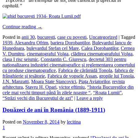
“Tripcovici” un exemplar de soi, bine cunoscut şi apreciat în
capitală.”
Continue reading
→
Posted in
anii 30
,
bucuresti
,
case cu povesti
,
Uncategorized
|
Tagged
1939
,
Alexandru Ofrim
,
bariera Dorobanţilor
,
Bulevardul Iancu de
Hunedoara
,
bulevardul Ştefan cel Mare
,
Calea Dorobanţilor
,
Cernea
V. Dumitru
,
cinematograful Volga
,
clădirea cinematografului Volga
,
clasa I risc seismic
,
Constantin C. Giurescu
,
decretul 303 pentru
naţionalizarea industriei cinematografice şi reglementarea comerţului
cu produse cinematografice
,
Fabrica de cărămidă Tonola
,
fabrica de
frânghierie şi ţesătorie
,
Fabrica de vopsele Assan
,
gropile lui Tonola
,
J.N. Manzatti
,
Moara State Stancovici
,
Piaţa Aviatorilor
,
revista
arhitectura
,
Stavru H. Opari
,
victor eftimiu
,
“Istoria Bucureştilor din
cele mai vechi timpuri până în zilele noastre “
,
“Roata Lumii”
,
“Străzi vechi din Bucureştiul de azi”
|
Leave a reply
Douăzeci de ani în România (1889-1911)
Posted on
November 8, 2014
by
lecitina
1
Recent apărut la editura Humanitas, volumul
“Douăzeci de ani în