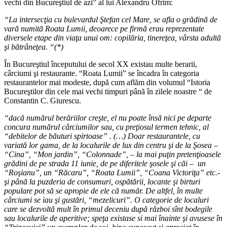
vechi din Bucureştiul de azi” al lui Alexandru Ofrim:
“La intersecţia cu bulevardul Ştefan cel Mare, se afla o grădină de
vară numită Roata Lumii, deoarece pe firmă erau reprezentate
diversele etape din viaţa unui om: copilăria, tinereţea, vârsta adultă
şi bătrâneţea. “(*)
În Bucureştiul începutului de secol XX existau multe berarii,
cârciumi şi restaurante. “Roata Lumii” se încadra în categoria
restaurantelor mai modeste, după cum aflăm din volumul “Istoria
Bucureştilor din cele mai vechi timpuri până în zilele noastre “ de
Constantin C. Giurescu.
“dacă numărul berăriilor creşte, el nu poate însă nici pe departe
concura numărul cârciumilor sau, cu preţiosul termen tehnic, al
“debitelor de băuturi spirtoase” . (…) Doar restaurantele, cu
variată lor gama, de la localurile de lux din centru şi de la Şosea –
“Cina”, “Mon jardin”, “Colonnade”, – la mai puţin pretenţioasele
grădini de pe strada 11 iunie, de pe diferitele şosele şi căi – un
“Roşianu”, un “Răcaru”, “Roata Lumii”, “Coana Victoriţa” etc.-
şi până la puzderia de consumuri, ospătării, locante şi birturi
populare pot să se apropie de ele că număr. De altfel, în multe
cârciumi se iau şi gustări, “mezelicuri”. O categorie de localuri
care se dezvoltă mult în primul deceniu după război sînt bodegile
sau localurile de aperitive; speţa existase si mai înainte şi avusese în