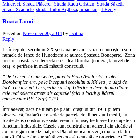
Minervei
,
Strada Plăcerei
,
Strada Radu Cristian
,
Strada Săgeţii
,
Strada Scaunele
,
strada Tudor Arghezi
,
urbanism
|
1
Reply
Roata Lumii
Posted on
November 29, 2014
by
lecitina
Reply
La începutul secolului XX şoseaua pe care astăzi o cunoaştem sub
numele de Iancu de Hunedoara se numea Şoseaua Bonaparte. Zona
în care aceasta se intersecta cu Calea Dorobanţilor era, la nivel de
oraş, o periferie în mică măsură construită.
“De la această intersecţie, până la Piaţa Aviatorilor, Calea
Dorobanţilor era, pe la începutul secolului al XX-lea , o uliţă de
ţară, cu case mici acoperite cu stuf. Ulterior a devenit una dintre
cele mai selecte artere ale capitalei (aici a locuit şi liderul
conservator P.P. Carp).” (*)
Într-adevăr, dacă ne uităm pe planul oraşului din 1911 putem
observa că, înafară de o serie de parcele de dimensiuni medii, nu
foarte dens construite, există terenuri întinse, fie libere fie ocupate cu
funcţiuni industriale. Casele sunt construite în general din zidărie şi
au un regim mic de înălţime. Planul indică prezenţa multor clădiri
anexă. Observăm suprafaţă generoasă ocupată de proprietatea Elenei