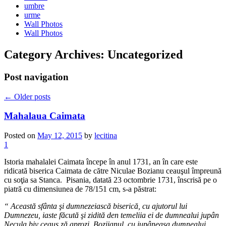
umbre
urme
Wall Photos
Wall Photos
Category Archives:
Uncategorized
Post navigation
←
Older posts
Mahalaua Caimata
Posted on
May 12, 2015
by
lecitina
1
Istoria mahalalei Caimata începe în anul 1731, an în care este
ridicată biserica Caimata de către Niculae Bozianu ceauşul împreună
cu soţia sa Stanca. Pisania, datată 23 octombrie 1731, înscrisă pe o
piatră cu dimensiunea de 78/151 cm, s-a păstrat:
“ Această sfânta şi dumnezeiască biserică, cu ajutorul lui
Dumnezeu, iaste făcută şi zidită den temeliia ei de dumnealui jupân
Necula biv ceauş ză aprozi, Boziianul, cu jupâneasa dumnealui,