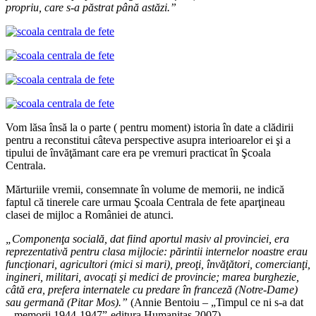
propriu, care s-a p
ă
strat p
â
n
ă
ast
ă
zi.”
Vom lăsa însă la o parte ( pentru moment) istoria în date a clădirii
pentru a reconstitui câteva perspective asupra interioarelor ei şi a
tipului de învăţămant care era pe vremuri practicat în Şcoala
Centrala.
Mărturiile vremii, consemnate în volume de memorii, ne indică
faptul că tinerele care urmau Şcoala Centrala de fete aparţineau
clasei de mijloc a României de atunci.
„Componen
ţ
a socială, dat fiind aportul masiv al provinciei, era
reprezentativă pentru clasa mijlocie: părintii internelor noastre erau
func
ţ
ionari, agricultori (mici si mari), preo
ţ
i, învă
ţ
ători, comercian
ţ
i,
ingineri, militari, avoca
ţ
i
ş
i medici de provincie; marea burghezie,
c
â
tă era, prefera internatele cu predare în franceză (Notre-Dame)
sau germană (Pitar Mos).”
(Annie Bentoiu – „Timpul ce ni s-a dat
– memorii 1944-1947”-editura Humanitas 2007).