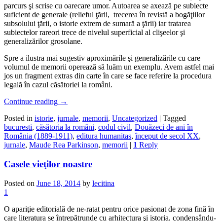
parcurs şi scrise cu oarecare umor. Autoarea se axează pe subiecte
suficient de generale (relieful ţării, trecerea în revistă a bogăţiilor
subsolului ţării, o istorie extrem de sumară a ţării) iar tratarea
subiectelor rareori trece de nivelul superficial al clişeelor şi
generalizărilor grosolane.
Spre a ilustra mai sugestiv aproximările şi generalizările cu care
volumul de memorii operează să luăm un exemplu. Avem astfel mai
jos un fragment extras din carte în care se face referire la procedura
legală în cazul căsătoriei la români.
Continue reading
→
Posted in
istorie
,
jurnale
,
memorii
,
Uncategorized
|
Tagged
bucuresti
,
căsătoria la români
,
codul civil
,
Douăzeci de ani în
România (1889-1911)
,
editura humanitas
,
început de secol XX
,
jurnale
,
Maude Rea Parkinson
,
memorii
|
1
Reply
Casele vieţilor noastre
Posted on
June 18, 2014
by
lecitina
1
O apariţie editorială de ne-ratat pentru orice pasionat de zona fină în
care literatura se întrepătrunde cu arhitectura şi istoria, condensându-