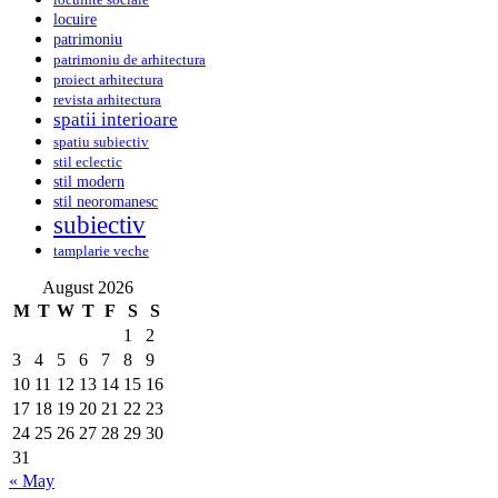
locuinte sociale
locuire
patrimoniu
patrimoniu de arhitectura
proiect arhitectura
revista arhitectura
spatii interioare
spatiu subiectiv
stil eclectic
stil modern
stil neoromanesc
subiectiv
tamplarie veche
August 2026
M
T
W
T
F
S
S
1
2
3
4
5
6
7
8
9
10
11
12
13
14
15
16
17
18
19
20
21
22
23
24
25
26
27
28
29
30
31
« May