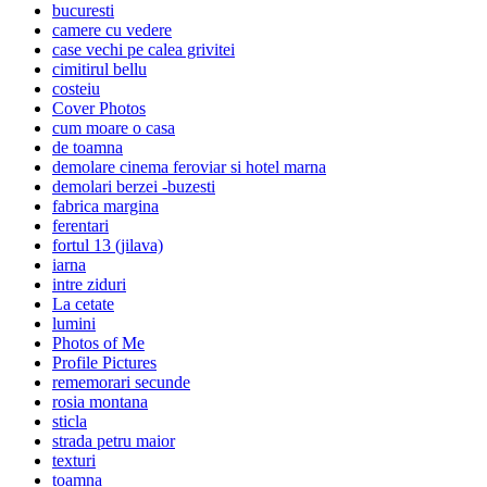
bucuresti
camere cu vedere
case vechi pe calea grivitei
cimitirul bellu
costeiu
Cover Photos
cum moare o casa
de toamna
demolare cinema feroviar si hotel marna
demolari berzei -buzesti
fabrica margina
ferentari
fortul 13 (jilava)
iarna
intre ziduri
La cetate
lumini
Photos of Me
Profile Pictures
rememorari secunde
rosia montana
sticla
strada petru maior
texturi
toamna