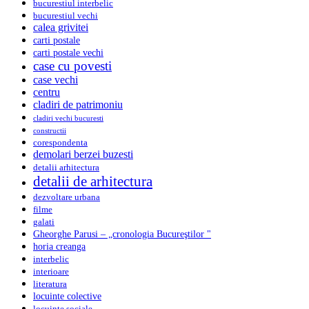
bucurestiul interbelic
bucurestiul vechi
calea grivitei
carti postale
carti postale vechi
case cu povesti
case vechi
centru
cladiri de patrimoniu
cladiri vechi bucuresti
constructii
corespondenta
demolari berzei buzesti
detalii arhitectura
detalii de arhitectura
dezvoltare urbana
filme
galati
Gheorghe Parusi – „cronologia Bucureştilor "
horia creanga
interbelic
interioare
literatura
locuinte colective