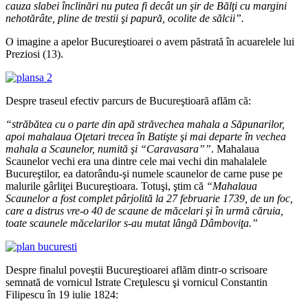
cauza slabei înclinări nu putea fi decât un şir de Bălţi cu margini
nehotărâte, pline de trestii şi papură, ocolite de sălcii”.
O imagine a apelor Bucureştioarei o avem păstrată în acuarelele lui
Preziosi (13).
Despre traseul efectiv parcurs de Bucureştioară aflăm că:
“străbătea cu o parte din apă străvechea mahala a Săpunarilor,
apoi mahalaua Oţetari trecea în Batişte şi mai departe în vechea
mahala a Scaunelor, numită şi “Caravasara””
. Mahalaua
Scaunelor vechi era una dintre cele mai vechi din mahalalele
Bucureştilor, ea datorându-şi numele scaunelor de carne puse pe
malurile gârliţei Bucureştioara. Totuşi, ştim că
“Mahalaua
Scaunelor a fost complet pârjolită la 27 februarie 1739, de un foc,
care a distrus vre-o 40 de scaune de măcelari şi în urmă căruia,
toate scaunele măcelarilor s-au mutat lângă Dâmboviţa.”
Despre finalul poveştii Bucureştioarei aflăm dintr-o scrisoare
semnată de vornicul Istrate Creţulescu şi vornicul Constantin
Filipescu în 19 iulie 1824: