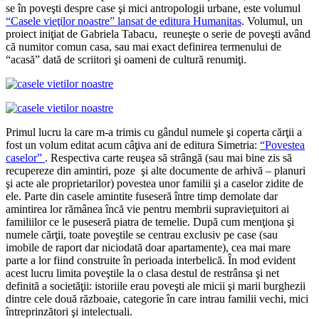
se în poveşti despre case şi mici antropologii urbane, este volumul
“Casele vieţilor noastre” lansat de editura Humanitas
. Volumul, un
proiect iniţiat de Gabriela Tabacu, reuneşte o serie de poveşti având
că numitor comun casa, sau mai exact definirea termenului de
“acasă” dată de scriitori şi oameni de cultură renumiţi.
Primul lucru la care m-a trimis cu gândul numele şi coperta cărţii a
fost un volum editat acum câţiva ani de editura Simetria:
“Povestea
caselor”
. Respectiva carte reuşea să strângă (sau mai bine zis să
recupereze din amintiri, poze şi alte documente de arhivă – planuri
şi acte ale proprietarilor) povestea unor familii şi a caselor zidite de
ele. Parte din casele amintite fuseseră între timp demolate dar
amintirea lor rămânea încă vie pentru membrii supravieţuitori ai
familiilor ce le puseseră piatra de temelie. După cum menţiona şi
numele cărţii, toate poveştile se centrau exclusiv pe case (sau
imobile de raport dar niciodată doar apartamente), cea mai mare
parte a lor fiind construite în perioada interbelică. În mod evident
acest lucru limita poveştile la o clasa destul de restrânsa şi net
definită a societăţii: istoriile erau poveşti ale micii şi marii burghezii
dintre cele două războaie, categorie în care intrau familii vechi, mici
întreprinzători şi intelectuali.