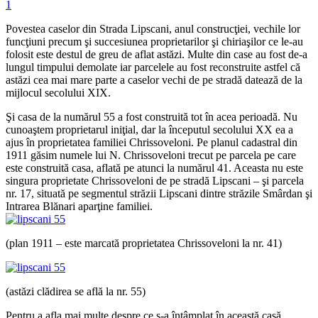
1
Povestea caselor din Strada Lipscani, anul construcţiei, vechile lor
funcţiuni precum şi succesiunea proprietarilor şi chiriaşilor ce le-au
folosit este destul de greu de aflat astăzi. Multe din case au fost de-a
lungul timpului demolate iar parcelele au fost reconstruite astfel că
astăzi cea mai mare parte a caselor vechi de pe stradă datează de la
mijlocul secolului XIX.
Şi casa de la numărul 55 a fost construită tot în acea perioadă. Nu
cunoaştem proprietarul iniţial, dar la începutul secolului XX ea a
ajus în proprietatea familiei Chrissoveloni. Pe planul cadastral din
1911 găsim numele lui N. Chrissoveloni trecut pe parcela pe care
este construită casa, aflată pe atunci la numărul 41. Aceasta nu este
singura proprietate Chrissoveloni de pe stradă Lipscani – şi parcela
nr. 17, situată pe segmentul străzii Lipscani dintre străzile Smârdan şi
Intrarea Blănari aparţine familiei.
(plan 1911 – este marcată proprietatea Chrissoveloni la nr. 41)
(astăzi clădirea se află la nr. 55)
Pentru a afla mai multe despre ce s-a întâmplat în această casă