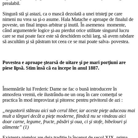
prealabil.
Singură stă şi astazi, ca o mască dezolată a unei tristeţi pe care
nimeni nu vrea sa şi-o asume. Hala Matache e aproape de finalul de
poveste, un final impus arbitrar şi inutil. În asemenea momente,
când argumentele logice şi-au pierdut orice utilitate singurul lucru
care se mai poate face este să deschidem ochii larg, să avem rabdare
să ascultăm şi să păstram tot ceea ce se mai poate salva- povestea.
Povestea e aproape
ş
tears
ă
de uitare
ş
i pe mari por
ţ
iuni are
piese lips
ă
. Stim
î
ns
ă că
ea
î
ncepe
î
n anul 1887.
Însemnările lui Frederic Dame ne fac o bună introducere în
atmosfera vremii, ele ilustrându-ne un oraş în care comerţul se
practica în mod improvizat şi pitoresc pentru privitorul de azi :
„negustorii st
ă
teau aici sub cerul liber, iar aceste pie
ţ
e aduceau mai
mult a t
â
rguri dec
â
t a pie
ţ
e moderne, fiindc
ă
nu se vindeau aici
doar carne, legume, fructe, p
ă
s
ă
ri
ş
i oua, ci
ş
i stofe, bibelouri
ş
i
alimente” (1)
Existenţa pieţelor are deja tradiţie la început de secol XIX, prima