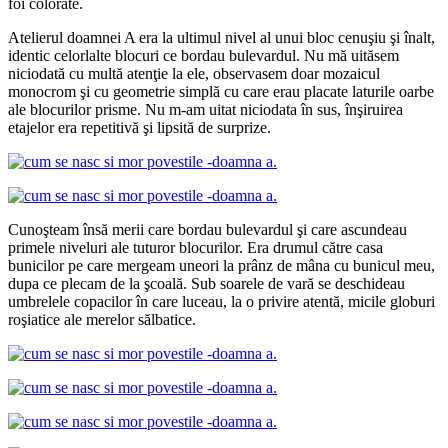
foi colorate.
Atelierul doamnei A era la ultimul nivel al unui bloc cenuşiu şi înalt,
identic celorlalte blocuri ce bordau bulevardul. Nu mă uităsem
niciodată cu multă atenţie la ele, observasem doar mozaicul
monocrom şi cu geometrie simplă cu care erau placate laturile oarbe
ale blocurilor prisme. Nu m-am uitat niciodata în sus, înşiruirea
etajelor era repetitivă şi lipsită de surprize.
Cunoşteam însă merii care bordau bulevardul şi care ascundeau
primele niveluri ale tuturor blocurilor. Era drumul către casa
bunicilor pe care mergeam uneori la prânz de mâna cu bunicul meu,
dupa ce plecam de la şcoală. Sub soarele de vară se deschideau
umbrelele copacilor în care luceau, la o privire atentă, micile globuri
roşiatice ale merelor sălbatice.