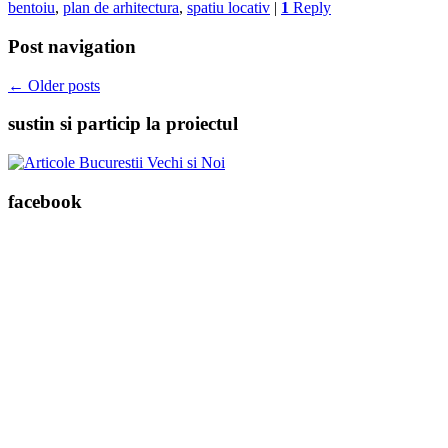
bentoiu
,
plan de arhitectura
,
spatiu locativ
|
1
Reply
Post navigation
←
Older posts
sustin si particip la proiectul
facebook