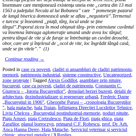
însemnare care menţionează existenţa uneia este
„cartea din 13 mai
1563 a jude
ţ
ului Necula al lui Bobanea”
care
” pomene
ş
te pazarul
de lang
ă
biserica domneasc
ă
unde se aflau „negustorii”.Termenul
e turcesc
ş
i
î
nseamn
ă
„pia
ţă
, t
â
rg, locul unde se
ţ
ine
t
â
rgul”.Poporul zicea
î
n mod obi
ş
nuit t
â
rg- prin extensiune cuv
â
ntul
va
î
nsemna
î
ntreaga aglomera
ţ
ie uman
ă
unde avea loc t
â
rgul;
pentru t
â
rgul de vite
ş
i de furaje se
î
ntrebuin
ţ
a un cuv
â
nt deosebit,
obor, care are
ş
i
î
n
ţ
elesul de „ocol de vite, loc
î
ngr
ă
dit l
â
ng
ă
cas
ă
,
unde se
ţ
in vitele”.” (1)
Continue reading
→
Posted in
case cu povesti
,
cladiri si ansambluri de cladiri patrimoniu
,
memorii
,
patrimoniu industrial
,
sisteme constructive
,
Uncategorized
,
zone protejate
|
Tagged
Alexis Godillot
,
asamblare prin nituire
,
bucuresti
,
case cu povesti
,
cladiri de patrimoniu
,
Constantin C.
Giurescu – „Istoria Bucureştilor”
,
demolari berzei buzesti
,
detalii de
arhitectura
,
dezindustrializare şi regenerare urbană
,
Frederic Dame
„Bucureştiul in 1906”
,
Gheorghe Parusi – „cronologia Bucureştilor
"
,
hala matache
,
hala Traian
,
Înfiinţarea Direcţiei Lucrărilor Tehnice
,
Liviu Chelcea - Bucureştiul postindustrial-memorie
,
noduri nituite
,
Piaţa Amzei
,
piaţa Cretzulescu
,
Piaţa de Flori
,
piaţa ghica
,
piaţa
Zarafilor
,
planul borroczyn
,
primarul C.F. Robescu
,
prof. Dr. Arh.
Anca Hanna Derer- Hala Matache
,
Serviciul veterinar şi serviciul
chimic
,
structuri metalice
|
3
Replies