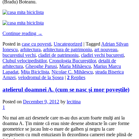
(Bradu) Boteanu.
Continue reading
→
Posted in
case cu povesti
,
Uncategorized
|
Tagged
Adrian Silvan
Ionescu
,
arhitectura
,
arhitectura de patrimoniu
,
art nouveau
,
bucurestiul vechi
,
cladiri de patrimoniu
,
cladiri vechi bucuresti
,
Clubul velocipedistilor
,
Cronologia Bucureştilor
,
detalii de
arhitectura
,
Gheoghe Parusi
,
Maria Mihăescu
,
Marius Marcu
Lapadat
,
Miţa Biciclista
,
Nicolae C. Mihăescu
,
strada Biserica
Amzei
,
velodromul de la Şosea
|
2
Replies
atelierul doamnei A. (cum se nasc şi mor poveştile)
Posted on
December 9, 2012
by
lecitina
1
Nu mai am azi desenele care m-au dus acum foarte mulţi ani la
doamna A. Țin minte că erau niste desene abstracte în care forme
geometrice se jucau într-o mare de galben şi negru la care
meşterisem cu mult entuziasm în dezordinea camerei mele plină de