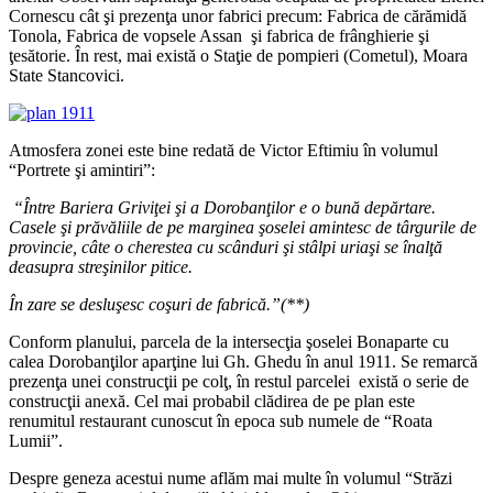
Cornescu cât şi prezenţa unor fabrici precum: Fabrica de cărămidă
Tonola, Fabrica de vopsele Assan şi fabrica de frânghierie şi
ţesătorie. În rest, mai există o Staţie de pompieri (Cometul), Moara
State Stancovici.
Atmosfera zonei este bine redată de Victor Eftimiu în volumul
“Portrete şi amintiri”:
“Între Bariera Griviţei şi a Dorobanţilor e o bună depărtare.
Casele şi prăvăliile de pe marginea şoselei amintesc de târgurile de
provincie, câte o cherestea cu scânduri şi stâlpi uriaşi se înalţă
deasupra streşinilor pitice.
În zare se desluşesc coşuri de fabrică.”(**)
Conform planului, parcela de la intersecţia şoselei Bonaparte cu
calea Dorobanţilor aparţine lui Gh. Ghedu în anul 1911. Se remarcă
prezenţa unei construcţii pe colţ, în restul parcelei există o serie de
construcţii anexă. Cel mai probabil clădirea de pe plan este
renumitul restaurant cunoscut în epoca sub numele de “Roata
Lumii”.
Despre geneza acestui nume aflăm mai multe în volumul “Străzi