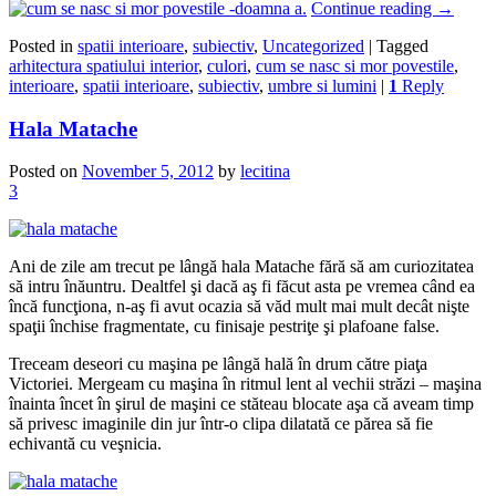
Continue reading
→
Posted in
spatii interioare
,
subiectiv
,
Uncategorized
|
Tagged
arhitectura spatiului interior
,
culori
,
cum se nasc si mor povestile
,
interioare
,
spatii interioare
,
subiectiv
,
umbre si lumini
|
1
Reply
Hala Matache
Posted on
November 5, 2012
by
lecitina
3
Ani de zile am trecut pe lângă hala Matache fără să am curiozitatea
să intru înăuntru. Dealtfel şi dacă aş fi făcut asta pe vremea când ea
încă funcţiona, n-aş fi avut ocazia să văd mult mai mult decât nişte
spaţii închise fragmentate, cu finisaje pestriţe şi plafoane false.
Treceam deseori cu maşina pe lângă hală în drum către piaţa
Victoriei. Mergeam cu maşina în ritmul lent al vechii străzi – maşina
înainta încet în şirul de maşini ce stăteau blocate aşa că aveam timp
să privesc imaginile din jur într-o clipa dilatată ce părea să fie
echivantă cu veşnicia.