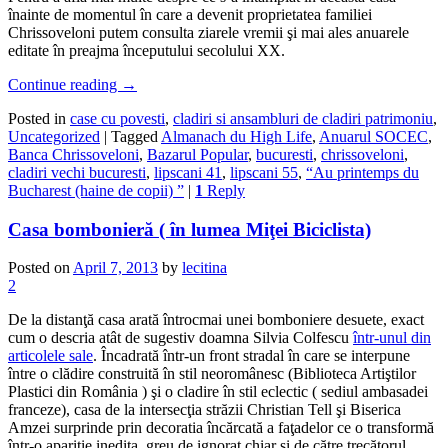
înainte de momentul în care a devenit proprietatea familiei
Chrissoveloni putem consulta ziarele vremii şi mai ales anuarele
editate în preajma începutului secolului XX.
Continue reading
→
Posted in
case cu povesti
,
cladiri si ansambluri de cladiri patrimoniu
,
Uncategorized
|
Tagged
Almanach du High Life
,
Anuarul SOCEC
,
Banca Chrissoveloni
,
Bazarul Popular
,
bucuresti
,
chrissoveloni
,
cladiri vechi bucuresti
,
lipscani 41
,
lipscani 55
,
“Au printemps du
Bucharest (haine de copii) ”
|
1
Reply
Casa bombonieră ( în lumea Miţei Biciclista)
Posted on
April 7, 2013
by
lecitina
2
De la distanţă casa arată întrocmai unei bomboniere desuete, exact
cum o descria atât de sugestiv doamna Silvia Colfescu
într-unul din
articolele sale
. Încadrată într-un front stradal în care se interpune
între o clădire construită în stil neoromânesc (Biblioteca Artiştilor
Plastici din România ) şi o cladire în stil eclectic ( sediul ambasadei
franceze), casa de la intersecţia străzii Christian Tell şi Biserica
Amzei surprinde prin decoratia încărcată a faţadelor ce o transformă
într-o apariţie inedita, greu de ignorat chiar şi de către trecătorul