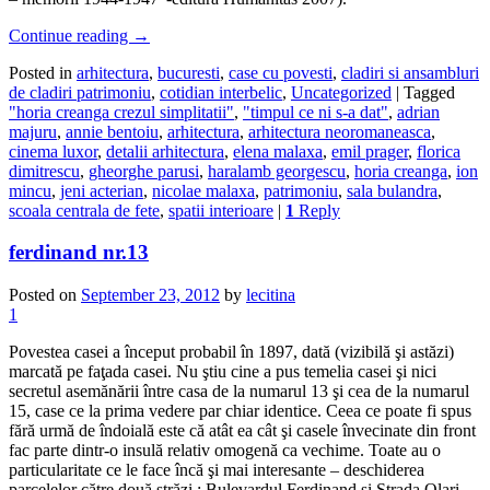
Continue reading
→
Posted in
arhitectura
,
bucuresti
,
case cu povesti
,
cladiri si ansambluri
de cladiri patrimoniu
,
cotidian interbelic
,
Uncategorized
|
Tagged
"horia creanga crezul simplitatii"
,
"timpul ce ni s-a dat"
,
adrian
majuru
,
annie bentoiu
,
arhitectura
,
arhitectura neoromaneasca
,
cinema luxor
,
detalii arhitectura
,
elena malaxa
,
emil prager
,
florica
dimitrescu
,
gheorghe parusi
,
haralamb georgescu
,
horia creanga
,
ion
mincu
,
jeni acterian
,
nicolae malaxa
,
patrimoniu
,
sala bulandra
,
scoala centrala de fete
,
spatii interioare
|
1
Reply
ferdinand nr.13
Posted on
September 23, 2012
by
lecitina
1
Povestea casei a început probabil în 1897, dată (vizibilă şi astăzi)
marcată pe faţada casei. Nu ştiu cine a pus temelia casei şi nici
secretul asemănării între casa de la numarul 13 şi cea de la numarul
15, case ce la prima vedere par chiar identice. Ceea ce poate fi spus
fără urmă de îndoială este că atât ea cât şi casele învecinate din front
fac parte dintr-o insulă relativ omogenă ca vechime. Toate au o
particularitate ce le face încă şi mai interesante – deschiderea
parcelelor către două străzi : Bulevardul Ferdinand şi Strada Olari.