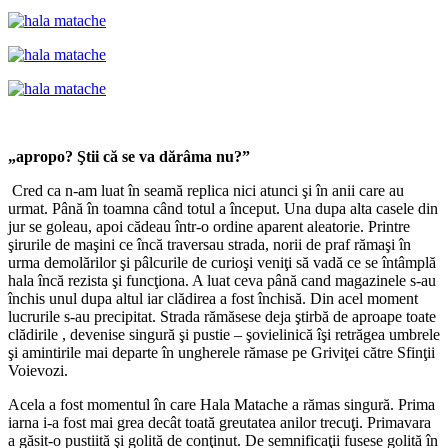
„apropo? Ştii că se va dărâma nu?”
Cred ca n-am luat în seamă replica nici atunci şi în anii care au
urmat. Până în toamna când totul a început. Una dupa alta casele din
jur se goleau, apoi cădeau într-o ordine aparent aleatorie. Printre
şirurile de maşini ce încă traversau strada, norii de praf rămaşi în
urma demolărilor şi pâlcurile de curioşi veniţi să vadă ce se întâmplă
hala încă rezista şi funcţiona. A luat ceva până cand magazinele s-au
închis unul dupa altul iar clădirea a fost închisă. Din acel moment
lucrurile s-au precipitat. Strada rămăsese deja ştirbă de aproape toate
clădirile , devenise singură şi pustie – şovielinică îşi retrăgea umbrele
şi amintirile mai departe în ungherele rămase pe Griviţei către Sfinţii
Voievozi.
Acela a fost momentul în care Hala Matache a rămas singură. Prima
iarna i-a fost mai grea decât toată greutatea anilor trecuţi. Primavara
a găsit-o pustiită şi golită de conţinut. De semnificaţii fusese golită în