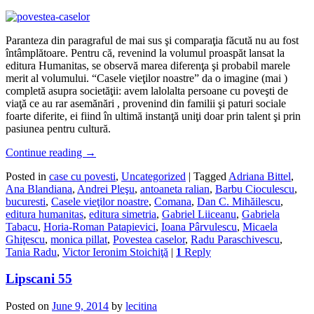
Paranteza din paragraful de mai sus şi comparaţia făcută nu au fost
întâmplătoare. Pentru că, revenind la volumul proaspăt lansat la
editura Humanitas, se observă marea diferenţa şi probabil marele
merit al volumului. “Casele vieţilor noastre” da o imagine (mai )
completă asupra societăţii: avem lalolalta persoane cu poveşti de
viaţă ce au rar asemănări , provenind din familii şi paturi sociale
foarte diferite, ei fiind în ultimă instanţă uniţi doar prin talent şi prin
pasiunea pentru cultură.
Continue reading
→
Posted in
case cu povesti
,
Uncategorized
|
Tagged
Adriana Bittel
,
Ana Blandiana
,
Andrei Pleşu
,
antoaneta ralian
,
Barbu Cioculescu
,
bucuresti
,
Casele vieţilor noastre
,
Comana
,
Dan C. Mihăilescu
,
editura humanitas
,
editura simetria
,
Gabriel Liiceanu
,
Gabriela
Tabacu
,
Horia-Roman Patapievici
,
Ioana Pârvulescu
,
Micaela
Ghiţescu
,
monica pillat
,
Povestea caselor
,
Radu Paraschivescu
,
Tania Radu
,
Victor Ieronim Stoichiţă
|
1
Reply
Lipscani 55
Posted on
June 9, 2014
by
lecitina