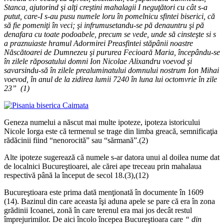
Stanca, ajutorind şi alţi creştini mahalagii I neguţători cu cât s-a
putut, care-I s-au pusu numele loru în pomelnicu sfintei biserici, că
să fie pomeniţi în veci; şi infrumusetandu-se pă denauntru şi pă
denafara cu toate podoabele, precum se vede, unde să cinsteşte si s
a praznuiaste hramul Adormirei Preasfintei stăpânii noastre
Născătoarei de Dumnezeu şi pururea Fecioară Maria, începându-se
în zilele răposatului domni Ion Nicolae Alixandru voevod şi
savarsindu-să în zilele prealuminatului domnului nostrum Ion Mihai
voevod, în anul de la zidirea lumii 7240 în luna lui octomvrie în zile
23” (1)
Geneza numelui a născut mai multe ipoteze, ipoteza istoricului
Nicole Iorga este că termenul se trage din limba greacă, semnificaţia
rădăcinii fiind “nenorocită” sau “sărmană”.(2)
Alte ipoteze sugerează că numele s-ar datora unui al doilea nume dat
de localnici Bucureştioarei, ale cărei ape treceau prin mahalaua
respectivă până la început de secol 18.(3),(12)
Bucureştioara este prima dată menţionată în documente în 1609
(14). Bazinul din care aceasta îşi aduna apele se pare că era în zona
grădinii Icoanei, zonă în care terenul era mai jos decât restul
împrejurimilor. De aici încolo începea Bucureştioara care
“ din