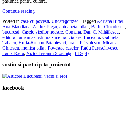
pasiunea pentru cultură.
Continue reading
→
Posted in
case cu povesti
,
Uncategorized
|
Tagged
Adriana Bittel
,
Ana Blandiana
,
Andrei Pleşu
,
antoaneta ralian
,
Barbu Cioculescu
,
bucuresti
,
Casele vieţilor noastre
,
Comana
,
Dan C. Mihăilescu
,
editura humanitas
,
editura simetria
,
Gabriel Liiceanu
,
Gabriela
Tabacu
,
Horia-Roman Patapievici
,
Ioana Pârvulescu
,
Micaela
Ghiţescu
,
monica pillat
,
Povestea caselor
,
Radu Paraschivescu
,
Tania Radu
,
Victor Ieronim Stoichiţă
|
1
Reply
sustin si particip la proiectul
facebook