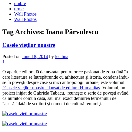
umbre
urme
Wall Photos
Wall Photos
Tag Archives:
Ioana Pârvulescu
Casele vieţilor noastre
Posted on
June 18, 2014
by
lecitina
1
O apariţie editorială de ne-ratat pentru orice pasionat de zona fină în
care literatura se întrepătrunde cu arhitectura şi istoria, condensându-
se în poveşti despre case şi mici antropologii urbane, este volumul
“Casele vieţilor noastre” lansat de editura Humanitas
. Volumul, un
proiect iniţiat de Gabriela Tabacu, reuneşte o serie de poveşti având
că numitor comun casa, sau mai exact definirea termenului de
“acasă” dată de scriitori şi oameni de cultură renumiţi.