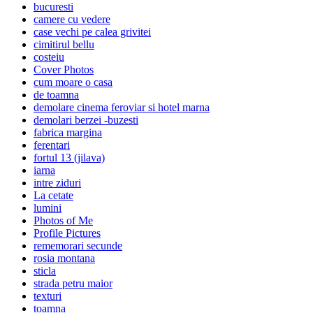
bucuresti
camere cu vedere
case vechi pe calea grivitei
cimitirul bellu
costeiu
Cover Photos
cum moare o casa
de toamna
demolare cinema feroviar si hotel marna
demolari berzei -buzesti
fabrica margina
ferentari
fortul 13 (jilava)
iarna
intre ziduri
La cetate
lumini
Photos of Me
Profile Pictures
rememorari secunde
rosia montana
sticla
strada petru maior
texturi
toamna