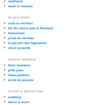
reptilianul
sarah in romania
DE DESCOPERIT
cutia cu vechituri
file din istoria auto în România
harmonium
jurnal de cercetas
la pas prin tara fagarasului
vinuri povestite
GANDURI FRUMOASE
florin lazarescu
gilda popa
ileana partenie
jurnal de piscotar
ISTORIE SI ARHITECTURA
aradblog
atunci si acum