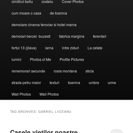
cimitirul bellu
costeiu
Cover Photos
cum moare o casa
de toamna
demolare cinema feroviar si hotel marna
demolari berzei -buzesti
fabrica margina
ferentari
fortul 13 (jilava)
iarna
intre ziduri
La cetate
lumini
Photos of Me
Profile Pictures
rememorari secunde
rosia montana
sticla
strada petru maior
texturi
toamna
umbre
urme
Wall Photos
Wall Photos
TAG ARCHIVES:
GABRIEL LIICEANU
Casele vieţilor noastre