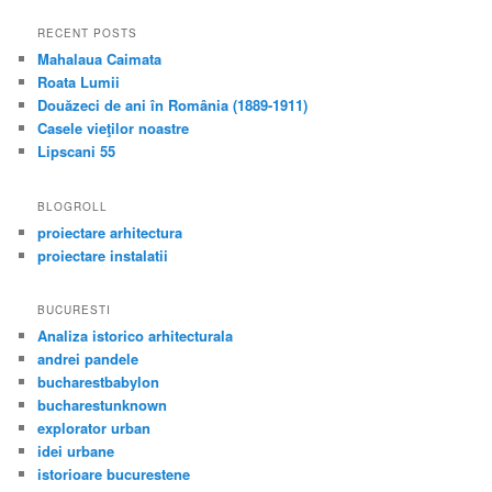
RECENT POSTS
Mahalaua Caimata
Roata Lumii
Douăzeci de ani în România (1889-1911)
Casele vieţilor noastre
Lipscani 55
BLOGROLL
proiectare arhitectura
proiectare instalatii
BUCURESTI
Analiza istorico arhitecturala
andrei pandele
bucharestbabylon
bucharestunknown
explorator urban
idei urbane
istorioare bucurestene