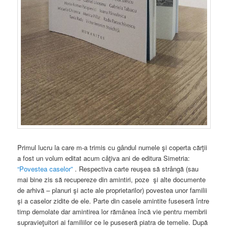
Primul lucru la care m-a trimis cu gândul numele şi coperta cărţii
a fost un volum editat acum câţiva ani de editura Simetria:
“Povestea caselor”
. Respectiva carte reuşea să strângă (sau
mai bine zis să recupereze din amintiri, poze şi alte documente
de arhivă – planuri şi acte ale proprietarilor) povestea unor familii
şi a caselor zidite de ele. Parte din casele amintite fuseseră între
timp demolate dar amintirea lor rămânea încă vie pentru membrii
supravieţuitori ai familiilor ce le puseseră piatra de temelie. După