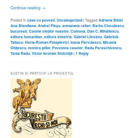
Continue reading
→
Posted in
case cu povesti
,
Uncategorized
|
Tagged
Adriana Bittel
,
Ana Blandiana
,
Andrei Pleşu
,
antoaneta ralian
,
Barbu Cioculescu
,
bucuresti
,
Casele vieţilor noastre
,
Comana
,
Dan C. Mihăilescu
,
editura humanitas
,
editura simetria
,
Gabriel Liiceanu
,
Gabriela
Tabacu
,
Horia-Roman Patapievici
,
Ioana Pârvulescu
,
Micaela
Ghiţescu
,
monica pillat
,
Povestea caselor
,
Radu Paraschivescu
,
Tania Radu
,
Victor Ieronim Stoichiţă
|
1
Reply
SUSTIN SI PARTICIP LA PROIECTUL