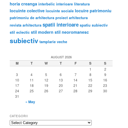
horia creanga
interbelic
interioare
literatura
locuinte colective
locuire
patrimoniu
locuinte sociale
patrimoniu de arhitectura
proiect arhitectura
spatii interioare
revista arhitectura
spatiu subiectiv
stil modern
stil neoromanesc
stil eclectic
subiectiv
tamplarie veche
AUGUST 2026
M
T
W
T
F
S
S
1
2
3
4
5
6
7
8
9
10
11
12
13
14
15
16
17
18
19
20
21
22
23
24
25
26
27
28
29
30
31
« May
CATEGORII
categorii