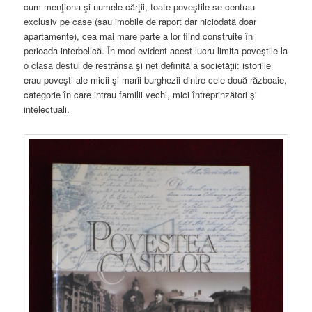
cum menţiona şi numele cărţii, toate poveştile se centrau
exclusiv pe case (sau imobile de raport dar niciodată doar
apartamente), cea mai mare parte a lor fiind construite în
perioada interbelică. În mod evident acest lucru limita poveştile la
o clasa destul de restrânsa şi net definită a societăţii: istoriile
erau poveşti ale micii şi marii burghezii dintre cele două războaie,
categorie în care intrau familii vechi, mici întreprinzători şi
intelectuali.