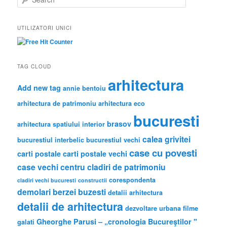
e
a
r
UTILIZATORI UNICI
c
h
TAG CLOUD
arhitectura
Add new tag
annie bentoiu
arhitectura de patrimoniu
arhitectura eco
bucuresti
brasov
arhitectura spatiului interior
calea grivitei
bucurestiul interbelic
bucurestiul vechi
case cu povesti
carti postale
carti postale vechi
case vechi
centru
cladiri de patrimoniu
corespondenta
cladiri vechi bucuresti
constructii
demolari berzei buzesti
detalii arhitectura
detalii de arhitectura
dezvoltare urbana
filme
Gheorghe Parusi – „cronologia Bucureştilor "
galati