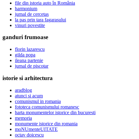
file din istoria auto în România
harmonium
jurnal de cercetas
la pas prin tara fagarasului
vinuri povestite
ganduri frumoase
florin lazarescu
gilda popa
ileana partenie
jurnal de piscotar
istorie si arhitectura
aradblog
atunci si acum
comunismul in romania
fototeca comunismului romanesc
harta monumentelor istorice din bucuresti
memoria
monumente istorice din romania
moNUmenteUITATE
octav doicescu