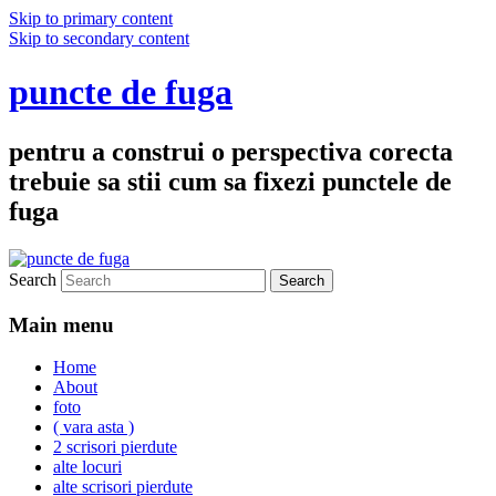
Skip to primary content
Skip to secondary content
puncte de fuga
pentru a construi o perspectiva corecta
trebuie sa stii cum sa fixezi punctele de
fuga
Search
Main menu
Home
About
foto
( vara asta )
2 scrisori pierdute
alte locuri
alte scrisori pierdute