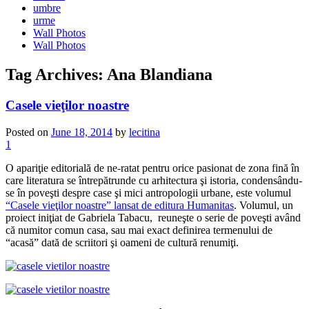
umbre
urme
Wall Photos
Wall Photos
Tag Archives:
Ana Blandiana
Casele vieţilor noastre
Posted on
June 18, 2014
by
lecitina
1
O apariţie editorială de ne-ratat pentru orice pasionat de zona fină în
care literatura se întrepătrunde cu arhitectura şi istoria, condensându-
se în poveşti despre case şi mici antropologii urbane, este volumul
“Casele vieţilor noastre” lansat de editura Humanitas
. Volumul, un
proiect iniţiat de Gabriela Tabacu, reuneşte o serie de poveşti având
că numitor comun casa, sau mai exact definirea termenului de
“acasă” dată de scriitori şi oameni de cultură renumiţi.