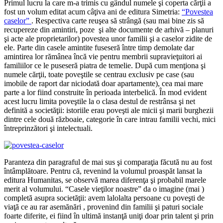
Primul lucru la care m-a trimis cu gândul numele şi coperta cărţii a
fost un volum editat acum câţiva ani de editura Simetria:
“Povestea
caselor”
. Respectiva carte reuşea să strângă (sau mai bine zis să
recupereze din amintiri, poze şi alte documente de arhivă – planuri
şi acte ale proprietarilor) povestea unor familii şi a caselor zidite de
ele. Parte din casele amintite fuseseră între timp demolate dar
amintirea lor rămânea încă vie pentru membrii supravieţuitori ai
familiilor ce le puseseră piatra de temelie. După cum menţiona şi
numele cărţii, toate poveştile se centrau exclusiv pe case (sau
imobile de raport dar niciodată doar apartamente), cea mai mare
parte a lor fiind construite în perioada interbelică. În mod evident
acest lucru limita poveştile la o clasa destul de restrânsa şi net
definită a societăţii: istoriile erau poveşti ale micii şi marii burghezii
dintre cele două războaie, categorie în care intrau familii vechi, mici
întreprinzători şi intelectuali.
Paranteza din paragraful de mai sus şi comparaţia făcută nu au fost
întâmplătoare. Pentru că, revenind la volumul proaspăt lansat la
editura Humanitas, se observă marea diferenţa şi probabil marele
merit al volumului. “Casele vieţilor noastre” da o imagine (mai )
completă asupra societăţii: avem lalolalta persoane cu poveşti de
viaţă ce au rar asemănări , provenind din familii şi paturi sociale
foarte diferite, ei fiind în ultimă instanţă uniţi doar prin talent şi prin