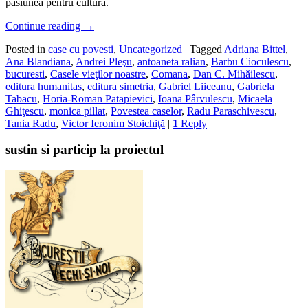
pasiunea pentru cultură.
Continue reading
→
Posted in
case cu povesti
,
Uncategorized
|
Tagged
Adriana Bittel
,
Ana Blandiana
,
Andrei Pleşu
,
antoaneta ralian
,
Barbu Cioculescu
,
bucuresti
,
Casele vieţilor noastre
,
Comana
,
Dan C. Mihăilescu
,
editura humanitas
,
editura simetria
,
Gabriel Liiceanu
,
Gabriela
Tabacu
,
Horia-Roman Patapievici
,
Ioana Pârvulescu
,
Micaela
Ghiţescu
,
monica pillat
,
Povestea caselor
,
Radu Paraschivescu
,
Tania Radu
,
Victor Ieronim Stoichiţă
|
1
Reply
sustin si particip la proiectul