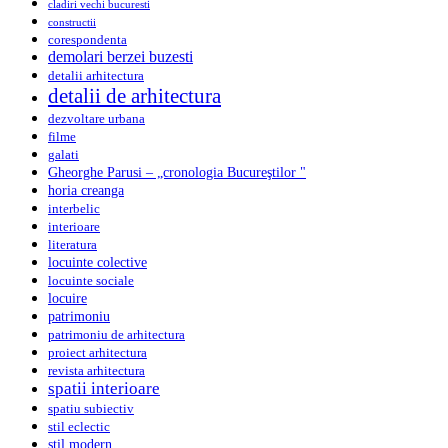
cladiri vechi bucuresti
constructii
corespondenta
demolari berzei buzesti
detalii arhitectura
detalii de arhitectura
dezvoltare urbana
filme
galati
Gheorghe Parusi – „cronologia Bucureştilor "
horia creanga
interbelic
interioare
literatura
locuinte colective
locuinte sociale
locuire
patrimoniu
patrimoniu de arhitectura
proiect arhitectura
revista arhitectura
spatii interioare
spatiu subiectiv
stil eclectic
stil modern