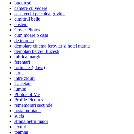
bucuresti
camere cu vedere
case vechi pe calea grivitei
cimitirul bellu
costeiu
Cover Photos
cum moare o casa
de toamna
demolare cinema feroviar si hotel marna
demolari berzei -buzesti
fabrica margina
ferentari
fortul 13 (jilava)
iarna
intre ziduri
La cetate
lumini
Photos of Me
Profile Pictures
rememorari secunde
rosia montana
sticla
strada petru maior
texturi
toamna