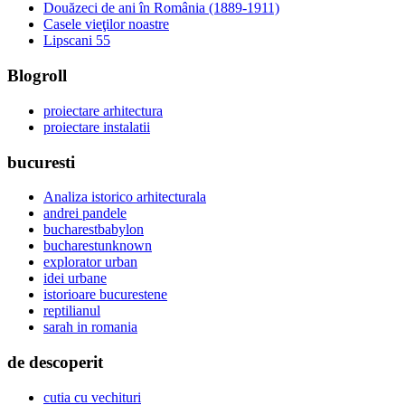
Douăzeci de ani în România (1889-1911)
Casele vieţilor noastre
Lipscani 55
Blogroll
proiectare arhitectura
proiectare instalatii
bucuresti
Analiza istorico arhitecturala
andrei pandele
bucharestbabylon
bucharestunknown
explorator urban
idei urbane
istorioare bucurestene
reptilianul
sarah in romania
de descoperit
cutia cu vechituri