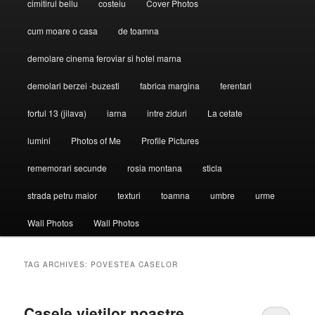
cimitirul bellu
costeiu
Cover Photos
cum moare o casa
de toamna
demolare cinema feroviar si hotel marna
demolari berzei -buzesti
fabrica margina
ferentari
fortul 13 (jilava)
iarna
intre ziduri
La cetate
lumini
Photos of Me
Profile Pictures
rememorari secunde
rosia montana
sticla
strada petru maior
texturi
toamna
umbre
urme
Wall Photos
Wall Photos
TAG ARCHIVES:
POVESTEA CASELOR
Casele vieţilor noastre