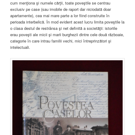
cum menţiona şi numele cărţii, toate poveştile se centrau
exclusiv pe case (sau imobile de raport dar niciodată doar
apartamente), cea mai mare parte a lor fiind construite în
perioada interbelică. În mod evident acest lucru limita poveştile la
o clasa destul de restrânsa şi net definită a societăţii: istoriile
erau poveşti ale micii şi marii burghezii dintre cele două războaie,
categorie în care intrau familii vechi, mici întreprinzători şi
intelectuali.