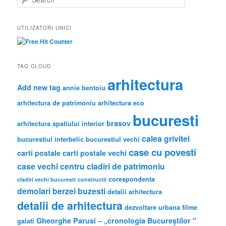
e
a
r
UTILIZATORI UNICI
c
h
TAG CLOUD
arhitectura
Add new tag
annie bentoiu
arhitectura de patrimoniu
arhitectura eco
bucuresti
brasov
arhitectura spatiului interior
calea grivitei
bucurestiul interbelic
bucurestiul vechi
case cu povesti
carti postale
carti postale vechi
case vechi
centru
cladiri de patrimoniu
corespondenta
cladiri vechi bucuresti
constructii
demolari berzei buzesti
detalii arhitectura
detalii de arhitectura
dezvoltare urbana
filme
Gheorghe Parusi – „cronologia Bucureştilor "
galati