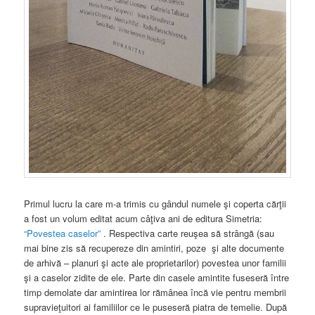
Primul lucru la care m-a trimis cu gândul numele şi coperta cărţii
a fost un volum editat acum câţiva ani de editura Simetria:
“Povestea caselor”
. Respectiva carte reuşea să strângă (sau
mai bine zis să recupereze din amintiri, poze şi alte documente
de arhivă – planuri şi acte ale proprietarilor) povestea unor familii
şi a caselor zidite de ele. Parte din casele amintite fuseseră între
timp demolate dar amintirea lor rămânea încă vie pentru membrii
supravieţuitori ai familiilor ce le puseseră piatra de temelie. După