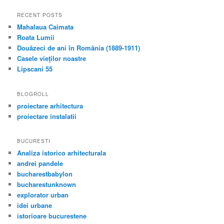
RECENT POSTS
Mahalaua Caimata
Roata Lumii
Douăzeci de ani în România (1889-1911)
Casele vieţilor noastre
Lipscani 55
BLOGROLL
proiectare arhitectura
proiectare instalatii
BUCURESTI
Analiza istorico arhitecturala
andrei pandele
bucharestbabylon
bucharestunknown
explorator urban
idei urbane
istorioare bucurestene