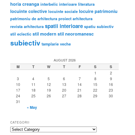
horia creanga
interbelic
interioare
literatura
locuinte colective
locuire
patrimoniu
locuinte sociale
patrimoniu de arhitectura
proiect arhitectura
spatii interioare
revista arhitectura
spatiu subiectiv
stil modern
stil neoromanesc
stil eclectic
subiectiv
tamplarie veche
AUGUST 2026
M
T
W
T
F
S
S
1
2
3
4
5
6
7
8
9
10
11
12
13
14
15
16
17
18
19
20
21
22
23
24
25
26
27
28
29
30
31
« May
CATEGORII
categorii