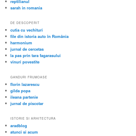
reptilianul
sarah in romania
DE DESCOPERIT
cutia cu vechituri
file din istoria auto în România
harmonium
jurnal de cercetas
la pas prin tara fagarasului
vinuri povestite
GANDURI FRUMOASE
florin lazarescu
gilda popa
ileana partenie
jurnal de piscotar
ISTORIE SI ARHITECTURA
aradblog
atunci si acum