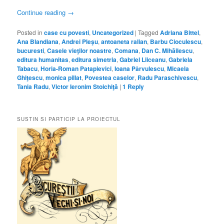
Continue reading
→
Posted in
case cu povesti
,
Uncategorized
|
Tagged
Adriana Bittel
,
Ana Blandiana
,
Andrei Pleşu
,
antoaneta ralian
,
Barbu Cioculescu
,
bucuresti
,
Casele vieţilor noastre
,
Comana
,
Dan C. Mihăilescu
,
editura humanitas
,
editura simetria
,
Gabriel Liiceanu
,
Gabriela
Tabacu
,
Horia-Roman Patapievici
,
Ioana Pârvulescu
,
Micaela
Ghiţescu
,
monica pillat
,
Povestea caselor
,
Radu Paraschivescu
,
Tania Radu
,
Victor Ieronim Stoichiţă
|
1
Reply
SUSTIN SI PARTICIP LA PROIECTUL