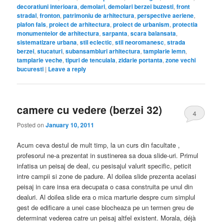
decoratiuni interioara
,
demolari
,
demolari berzei buzesti
,
front
stradal
,
fronton
,
patrimoniu de arhitectura
,
perspective aeriene
,
plafon fals
,
proiect de arhitectura
,
proiect de urbanism
,
protectia
monumentelor de arhitectura
,
sarpanta
,
scara balansata
,
sistematizare urbana
,
stil eclectic
,
stil neoromanesc
,
strada
berzei
,
stucaturi
,
subansambluri arhitectura
,
tamplarie lemn
,
tamplarie veche
,
tipuri de tencuiala
,
zidarie portanta
,
zone vechi
bucuresti
|
Leave a reply
camere cu vedere (berzei 32)
4
Posted on
January 10, 2011
Acum ceva destul de mult timp, la un curs din facultate ,
profesorul ne-a prezentat in sustinerea sa doua slide-uri. Primul
infatisa un peisaj de deal, cu pesisajul valurit specific, peticit
intre campii si zone de padure. Al doilea slide prezenta acelasi
peisaj in care insa era decupata o casa construita pe unul din
dealuri. Al doilea slide era o mica marturie despre cum simplul
gest de edificare a unei case blocheaza pe un termen greu de
determinat vederea catre un peisaj altfel existent. Morala, déjà