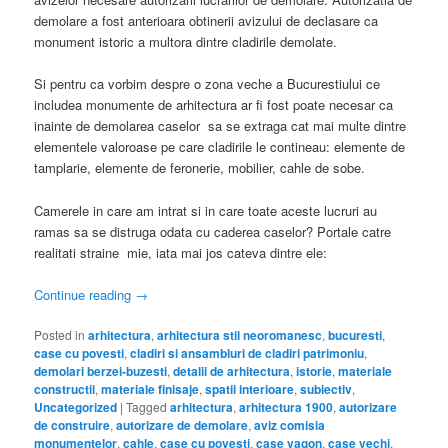
demolare a fost anterioara obtinerii avizului de declasare ca
monument istoric a multora dintre cladirile demolate.
Si pentru ca vorbim despre o zona veche a Bucurestiului ce
includea monumente de arhitectura ar fi fost poate necesar ca
inainte de demolarea caselor sa se extraga cat mai multe dintre
elementele valoroase pe care cladirile le contineau: elemente de
tamplarie, elemente de feronerie, mobilier, cahle de sobe.
Camerele in care am intrat si in care toate aceste lucruri au
ramas sa se distruga odata cu caderea caselor? Portale catre
realitati straine mie, iata mai jos cateva dintre ele:
Continue reading
→
Posted in
arhitectura
,
arhitectura stil neoromanesc
,
bucuresti
,
case cu povesti
,
cladiri si ansambluri de cladiri patrimoniu
,
demolari berzei-buzesti
,
detalii de arhitectura
,
istorie
,
materiale
constructii
,
materiale finisaje
,
spatii interioare
,
subiectiv
,
Uncategorized
|
Tagged
arhitectura
,
arhitectura 1900
,
autorizare
de construire
,
autorizare de demolare
,
aviz comisia
monumentelor
,
cahle
,
case cu povesti
,
case vagon
,
case vechi
,