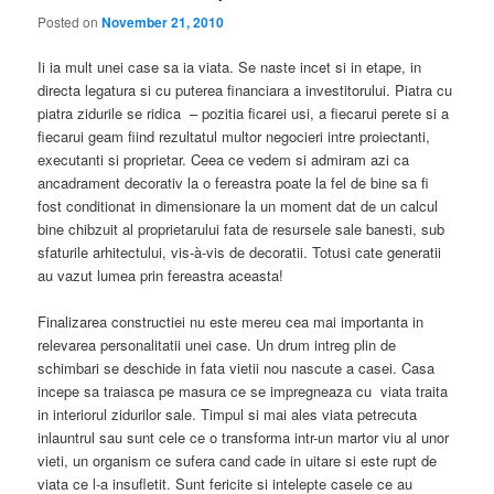
Posted on
November 21, 2010
Ii ia mult unei case sa ia viata. Se naste incet si in etape, in
directa legatura si cu puterea financiara a investitorului. Piatra cu
piatra zidurile se ridica – pozitia ficarei usi, a fiecarui perete si a
fiecarui geam fiind rezultatul multor negocieri intre proiectanti,
executanti si proprietar. Ceea ce vedem si admiram azi ca
ancadrament decorativ la o fereastra poate la fel de bine sa fi
fost conditionat in dimensionare la un moment dat de un calcul
bine chibzuit al proprietarului fata de resursele sale banesti, sub
sfaturile arhitectului, vis-à-vis de decoratii. Totusi cate generatii
au vazut lumea prin fereastra aceasta!
Finalizarea constructiei nu este mereu cea mai importanta in
relevarea personalitatii unei case. Un drum intreg plin de
schimbari se deschide in fata vietii nou nascute a casei. Casa
incepe sa traiasca pe masura ce se impregneaza cu viata traita
in interiorul zidurilor sale. Timpul si mai ales viata petrecuta
inlauntrul sau sunt cele ce o transforma intr-un martor viu al unor
vieti, un organism ce sufera cand cade in uitare si este rupt de
viata ce l-a insufletit. Sunt fericite si intelepte casele ce au