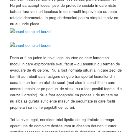
Nu pot sa accept ideea lipsei de protectie sociala in care niste
batrani fara venituri locuiesc in constructii improvizate cu toate
retelele debransate, in prag de demolari pentru simplul motiv ca
nu au unde pleca.
Daca ar fi sa judec la nivel legal as zice ca este lamentabil
modul in care exproprierile s-au facut – cu anunturi cu termen de
evacuare de 48 de ore. Nu a fost normala situatia in care zeci de
familii au trebuit sa-si asigure singure transportul lucrurilor din
casa intr-un termen atat de scurt (mai ales in conditiile in care
accesul masinilor pe portiuni de strazi nu a fost posibil tocmai din
cauza lucrarilor). Nu a fost acceptabil ca procesul de mutare sa
nu aiba asigurata suficiente masuri de securitate in care fostii
proprietari sa nu fie pagubiti de lucruri.
Tot la nivel legal, consider total lipsita de legitimitate intreaga
operatiune de demolare desfasurata in absenta detinerii tuturor
avizelor necesare autorizarii lucrarilor de demolare. Autorizatia de