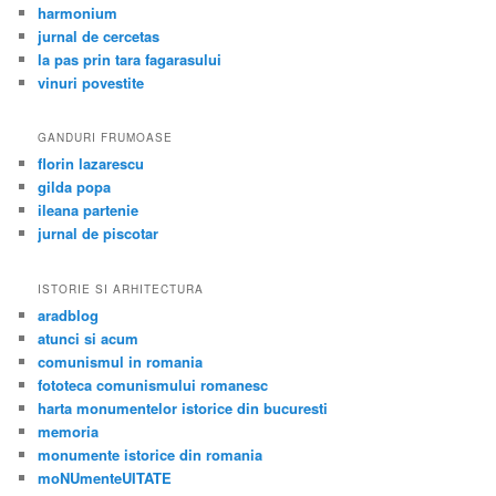
harmonium
jurnal de cercetas
la pas prin tara fagarasului
vinuri povestite
GANDURI FRUMOASE
florin lazarescu
gilda popa
ileana partenie
jurnal de piscotar
ISTORIE SI ARHITECTURA
aradblog
atunci si acum
comunismul in romania
fototeca comunismului romanesc
harta monumentelor istorice din bucuresti
memoria
monumente istorice din romania
moNUmenteUITATE