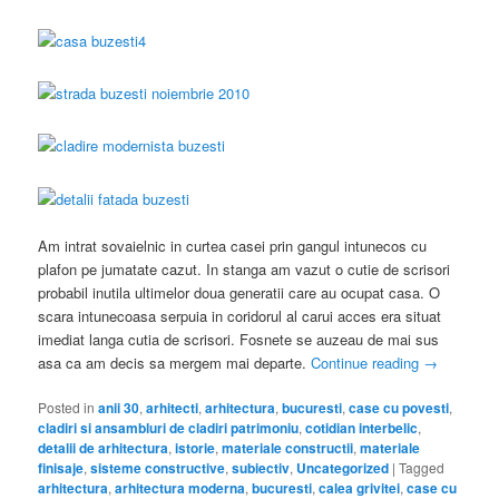
Am intrat sovaielnic in curtea casei prin gangul intunecos cu
plafon pe jumatate cazut. In stanga am vazut o cutie de scrisori
probabil inutila ultimelor doua generatii care au ocupat casa. O
scara intunecoasa serpuia in coridorul al carui acces era situat
imediat langa cutia de scrisori. Fosnete se auzeau de mai sus
asa ca am decis sa mergem mai departe.
Continue reading
→
Posted in
anii 30
,
arhitecti
,
arhitectura
,
bucuresti
,
case cu povesti
,
cladiri si ansambluri de cladiri patrimoniu
,
cotidian interbelic
,
detalii de arhitectura
,
istorie
,
materiale constructii
,
materiale
finisaje
,
sisteme constructive
,
subiectiv
,
Uncategorized
|
Tagged
arhitectura
,
arhitectura moderna
,
bucuresti
,
calea grivitei
,
case cu