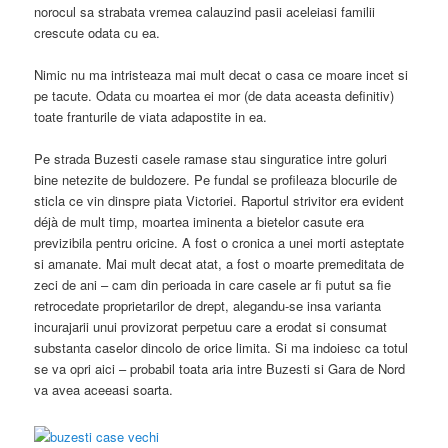
norocul sa strabata vremea calauzind pasii aceleiasi familii
crescute odata cu ea.
Nimic nu ma intristeaza mai mult decat o casa ce moare incet si
pe tacute. Odata cu moartea ei mor (de data aceasta definitiv)
toate franturile de viata adapostite in ea.
Pe strada Buzesti casele ramase stau singuratice intre goluri
bine netezite de buldozere. Pe fundal se profileaza blocurile de
sticla ce vin dinspre piata Victoriei. Raportul strivitor era evident
déjà de mult timp, moartea iminenta a bietelor casute era
previzibila pentru oricine. A fost o cronica a unei morti asteptate
si amanate. Mai mult decat atat, a fost o moarte premeditata de
zeci de ani – cam din perioada in care casele ar fi putut sa fie
retrocedate proprietarilor de drept, alegandu-se insa varianta
incurajarii unui provizorat perpetuu care a erodat si consumat
substanta caselor dincolo de orice limita. Si ma indoiesc ca totul
se va opri aici – probabil toata aria intre Buzesti si Gara de Nord
va avea aceeasi soarta.