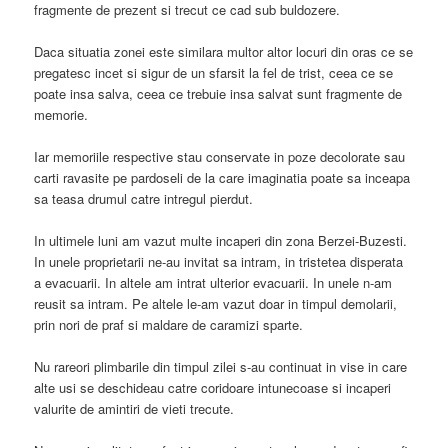
fragmente de prezent si trecut ce cad sub buldozere.
Daca situatia zonei este similara multor altor locuri din oras ce se
pregatesc incet si sigur de un sfarsit la fel de trist, ceea ce se
poate insa salva, ceea ce trebuie insa salvat sunt fragmente de
memorie.
Iar memoriile respective stau conservate in poze decolorate sau
carti ravasite pe pardoseli de la care imaginatia poate sa inceapa
sa teasa drumul catre intregul pierdut.
In ultimele luni am vazut multe incaperi din zona Berzei-Buzesti.
In unele proprietarii ne-au invitat sa intram, in tristetea disperata
a evacuarii. In altele am intrat ulterior evacuarii. In unele n-am
reusit sa intram. Pe altele le-am vazut doar in timpul demolarii,
prin nori de praf si maldare de caramizi sparte.
Nu rareori plimbarile din timpul zilei s-au continuat in vise in care
alte usi se deschideau catre coridoare intunecoase si incaperi
valurite de amintiri de vieti trecute.