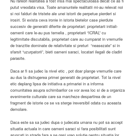
Nu rareori realitatea a fost insa mai spectaculoasa decat ce as fi
putut vreodata visa. Toate amanuntele realitatii mi-au relevat noi
si noi falduri de tristete ale unei istorii de perpetue pierderi si
irosiri. Si exista ceva ironie in istoria bietelor case pierdute
succesiv de generatii diferite de proprietari: proprietarii initiali-
oamenii care le-au pus temelia , proprietarii “ICRAL” cu
legitimitate discutabila, proprietari care au cumparat in vremurile
de tranzitie dominate de relativitate si preturi “neasezate” si in
sfarsit “uzurpatorii”, bieti oameni saraci, locatari ilegali de cladiri
parasite.
Daca ar fi sa judec la nivel etic , pot doar plange vremurile care
au dus la distrugerea primei generatii de proprietari. Tot la nivel
etic deplang lipsa de initiativa a primariei in a informa
comunitatea asupra schimbarilor ce vor avea loc si de a organiza
evenimente culturale care sa marcheze despartirea de un
fragment de istorie ce se va sterge ireversibil odata cu aceasta
demolare.
Daca este sa sa judec dupa o judecata umana nu pot sa accept
situatia actuala in care oameni saraci si fara posibilitati sunt
aruncati in strada fara a se gasi vreo solutie pentru situatia lor.