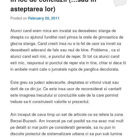
asteptarea lor)
Posted on
February 20, 2011
Atunci cand eram mica am invatat sa deosebesc stanga de
dreapta cu ajutorul funditei rosii prinsa la orele de gimnastica de
glezna stanga. Cand cresti insa nu e la fel de usor sa inveti sa
deosebesti adevarul de fals sau raul de bine. Problema , ca si
atunci cand esti mic, e punctul de reper. Si tot ca atunci cand
esti mic, raspunsul si punctul de reper sta in tine, chiar si daca tii
in ambele maini cate o jumatate rupta de panglica decolorata.
Este greu sa judeci adevarurile, dreptatea si viitorul visat sau
dorit de ce din jur. Ce este insa usor de reconsiderat si cantarit
este imaginea trecutului si concluziile sale de la care pornind
trebuie sa-ti construiesti valorile si prezentul.
Am inceput de ceva timp un set de articole ce se refera la zona
Berzei-Buzesti. Am incercat pe cat posibil sa ma axez mai mult
pe detalii si mai putin pe consideratii generale, sa nu pun in
discutie proiectul de sistematizare urbana ci sa pun sub lumina