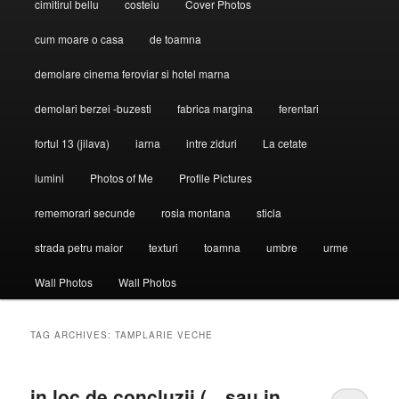
cimitirul bellu
costeiu
Cover Photos
cum moare o casa
de toamna
demolare cinema feroviar si hotel marna
demolari berzei -buzesti
fabrica margina
ferentari
fortul 13 (jilava)
iarna
intre ziduri
La cetate
lumini
Photos of Me
Profile Pictures
rememorari secunde
rosia montana
sticla
strada petru maior
texturi
toamna
umbre
urme
Wall Photos
Wall Photos
TAG ARCHIVES:
TAMPLARIE VECHE
in loc de concluzii (…sau in