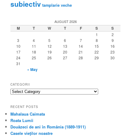
subiectiv
tamplarie veche
AUGUST 2026
M
T
W
T
F
S
S
1
2
3
4
5
6
7
8
9
10
11
12
13
14
15
16
17
18
19
20
21
22
23
24
25
26
27
28
29
30
31
« May
CATEGORII
categorii
RECENT POSTS
Mahalaua Caimata
Roata Lumii
Douăzeci de ani în România (1889-1911)
Casele vieţilor noastre