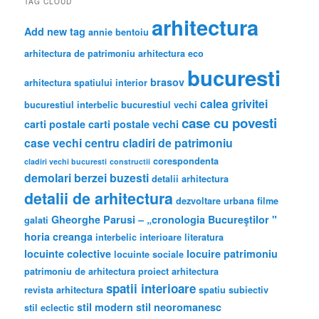
TAG CLOUD
arhitectura
Add new tag
annie bentoiu
arhitectura de patrimoniu
arhitectura eco
bucuresti
brasov
arhitectura spatiului interior
calea grivitei
bucurestiul interbelic
bucurestiul vechi
case cu povesti
carti postale
carti postale vechi
case vechi
centru
cladiri de patrimoniu
corespondenta
cladiri vechi bucuresti
constructii
demolari berzei buzesti
detalii arhitectura
detalii de arhitectura
dezvoltare urbana
filme
Gheorghe Parusi – „cronologia Bucureştilor "
galati
horia creanga
interbelic
interioare
literatura
locuinte colective
locuire
patrimoniu
locuinte sociale
patrimoniu de arhitectura
proiect arhitectura
spatii interioare
revista arhitectura
spatiu subiectiv
stil modern
stil neoromanesc
stil eclectic