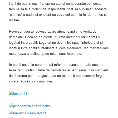
inutil de pus in cuvinte, era ca atunci cand construiesti ceva
trebuie sa fii suficient de responsabil incat sa suplinesti aceasta
“ciuntire” a cadrului existent cu ceva cel putin la fel de frumos si
legitim.
Reversul acestei povesti apare atunci cand vine vorba de
demolare. Ceea ce se pierde in urma daramarii sunt spatii si
legaturi intre spatii. Legaturi nu doar intre spatii interioare ci si
legaturi intre spatiile interioare si cele exterioare. Iar interfata care
marcheaza al doilea tip de relatii sunt ferestrele.
In cazul casei la care ma voi referi am cunoscut toate aceste
ferestre cu putin inainte de demolarea ei. Am ajuns insa suficient
de devreme pentru a gasi casa cu toti ochii orbi deschisi larg
spre strada in plin cataclism.