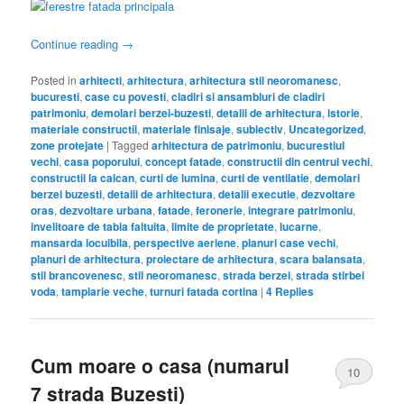
Continue reading
→
Posted in
arhitecti
,
arhitectura
,
arhitectura stil neoromanesc
,
bucuresti
,
case cu povesti
,
cladiri si ansambluri de cladiri
patrimoniu
,
demolari berzei-buzesti
,
detalii de arhitectura
,
istorie
,
materiale constructii
,
materiale finisaje
,
subiectiv
,
Uncategorized
,
zone protejate
|
Tagged
arhitectura de patrimoniu
,
bucurestiul
vechi
,
casa poporului
,
concept fatade
,
constructii din centrul vechi
,
constructii la calcan
,
curti de lumina
,
curti de ventilatie
,
demolari
berzei buzesti
,
detalii de arhitectura
,
detalii executie
,
dezvoltare
oras
,
dezvoltare urbana
,
fatade
,
feronerie
,
integrare patrimoniu
,
invelitoare de tabla faltuita
,
limite de proprietate
,
lucarne
,
mansarda locuibila
,
perspective aeriene
,
planuri case vechi
,
planuri de arhitectura
,
proiectare de arhitectura
,
scara balansata
,
stil brancovenesc
,
stil neoromanesc
,
strada berzei
,
strada stirbei
voda
,
tamplarie veche
,
turnuri fatada cortina
|
4
Replies
Cum moare o casa (numarul
10
7 strada Buzesti)