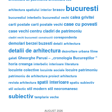
bucuresti
brasov
arhitectura spatiului interior
calea grivitei
bucurestiul interbelic
bucurestiul vechi
case cu povesti
carti postale
carti postale vechi
case vechi
centru
cladiri de patrimoniu
corespondenta
cladiri vechi bucuresti
constructii
demolari berzei buzesti
detalii arhitectura
detalii de arhitectura
dezvoltare urbana
filme
Gheorghe Parusi – „cronologia Bucureştilor "
galati
horia creanga
interbelic
interioare
literatura
locuinte colective
locuire
patrimoniu
locuinte sociale
patrimoniu de arhitectura
proiect arhitectura
spatii interioare
revista arhitectura
spatiu subiectiv
stil modern
stil neoromanesc
stil eclectic
subiectiv
tamplarie veche
AUGUST 2026