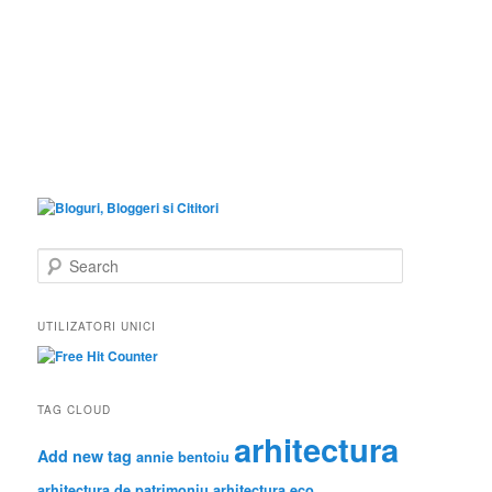
S
e
a
r
UTILIZATORI UNICI
c
h
TAG CLOUD
arhitectura
Add new tag
annie bentoiu
arhitectura de patrimoniu
arhitectura eco