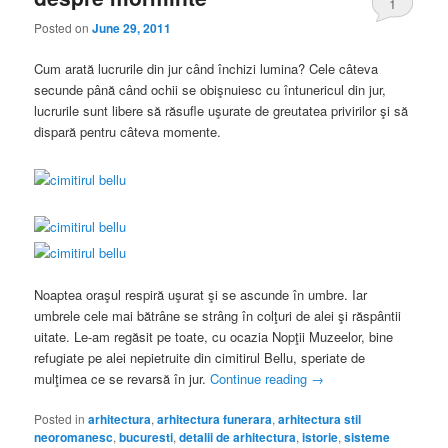
1
Posted on
June 29, 2011
Cum arată lucrurile din jur când închizi lumina? Cele câteva
secunde până când ochii se obişnuiesc cu întunericul din jur,
lucrurile sunt libere să răsufle uşurate de greutatea privirilor şi să
dispară pentru câteva momente.
Noaptea oraşul respiră uşurat şi se ascunde în umbre. Iar
umbrele cele mai bătrâne se strâng în colţuri de alei şi răspântii
uitate. Le-am regăsit pe toate, cu ocazia Nopţii Muzeelor, bine
refugiate pe alei nepietruite din cimitirul Bellu, speriate de
mulţimea ce se revarsă în jur.
Continue reading
→
Posted in
arhitectura
,
arhitectura funerara
,
arhitectura stil
neoromanesc
,
bucuresti
,
detalii de arhitectura
,
istorie
,
sisteme