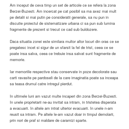
Am inceput de ceva timp un set de articole ce se refera la zona
Berzei-Buzesti. Am incercat pe cat posibil sa ma axez mai mult
pe detalii si mai putin pe consideratii generale, sa nu pun in
discutie proiectul de sistematizare urbana ci sa pun sub lumina
fragmente de prezent si trecut ce cad sub buldozere.
Daca situatia zonei este similara multor altor locuri din oras ce se
pregatesc incet si sigur de un sfarsit la fel de trist, ceea ce se
poate insa salva, ceea ce trebuie insa salvat sunt fragmente de
memorie.
Iar memoriile respective stau conservate in poze decolorate sau
carti ravasite pe pardoseli de la care imaginatia poate sa inceapa
sa teasa drumul catre intregul pierdut.
In ultimele luni am vazut multe incaperi din zona Berzei-Buzesti.
In unele proprietarii ne-au invitat sa intram, in tristetea disperata
a evacuarii. In altele am intrat ulterior evacuarii. In unele n-am
reusit sa intram. Pe altele le-am vazut doar in timpul demolarii,
prin nori de praf si maldare de caramizi sparte.