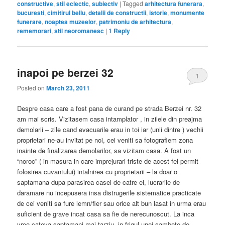
constructive
,
stil eclectic
,
subiectiv
|
Tagged
arhitectura funerara
,
bucuresti
,
cimitirul bellu
,
detalii de constructii
,
istorie
,
monumente
funerare
,
noaptea muzeelor
,
patrimoniu de arhitectura
,
rememorari
,
stil neoromanesc
|
1
Reply
inapoi pe berzei 32
1
Posted on
March 23, 2011
Despre casa care a fost pana de curand pe strada Berzei nr. 32
am mai scris. Vizitasem casa intamplator , in zilele din preajma
demolarii – zile cand evacuarile erau in toi iar (unii dintre ) vechii
proprietari ne-au invitat pe noi, cei veniti sa fotografiem zona
inainte de finalizarea demolarilor, sa vizitam casa. A fost un
“noroc” ( in masura in care imprejurari triste de acest fel permit
folosirea cuvantului) intalnirea cu proprietarii – la doar o
saptamana dupa parasirea casei de catre ei, lucrarile de
daramare nu incepusera insa distrugerile sistematice practicate
de cei veniti sa fure lemn/fier sau orice alt bun lasat in urma erau
suficient de grave incat casa sa fie de nerecunoscut. La inca
vreo cateva saptamani mai tarziu, in frigul unei sambete de