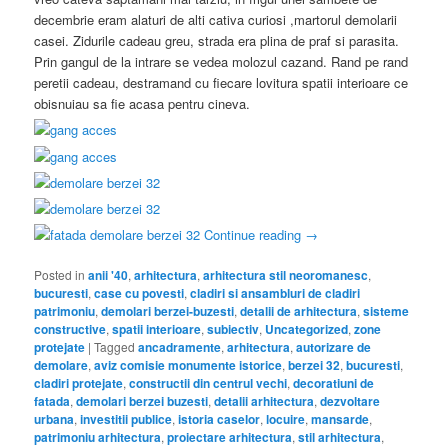
decembrie eram alaturi de alti cativa curiosi ,martorul demolarii
casei. Zidurile cadeau greu, strada era plina de praf si parasita.
Prin gangul de la intrare se vedea molozul cazand. Rand pe rand
peretii cadeau, destramand cu fiecare lovitura spatii interioare ce
obisnuiau sa fie acasa pentru cineva.
Continue reading
→
Posted in
anii '40
,
arhitectura
,
arhitectura stil neoromanesc
,
bucuresti
,
case cu povesti
,
cladiri si ansambluri de cladiri
patrimoniu
,
demolari berzei-buzesti
,
detalii de arhitectura
,
sisteme
constructive
,
spatii interioare
,
subiectiv
,
Uncategorized
,
zone
protejate
|
Tagged
ancadramente
,
arhitectura
,
autorizare de
demolare
,
aviz comisie monumente istorice
,
berzei 32
,
bucuresti
,
cladiri protejate
,
constructii din centrul vechi
,
decoratiuni de
fatada
,
demolari berzei buzesti
,
detalii arhitectura
,
dezvoltare
urbana
,
investitii publice
,
istoria caselor
,
locuire
,
mansarde
,
patrimoniu arhitectura
,
proiectare arhitectura
,
stil arhitectura
,