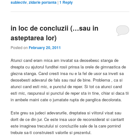
subiectiv
,
zidarie portanta
|
1
Reply
in loc de concluzii (…sau in
asteptarea lor)
Posted on
February 20, 2011
Atunci cand eram mica am invatat sa deosebesc stanga de
dreapta cu ajutorul funditei rosii prinsa la orele de gimnastica de
glezna stanga. Cand cresti insa nu e la fel de usor sa inveti sa
deosebesti adevarul de fals sau raul de bine. Problema , ca si
atunci cand esti mic, e punctul de reper. Si tot ca atunci cand
esti mic, raspunsul si punctul de reper sta in tine, chiar si daca tii
in ambele maini cate o jumatate rupta de panglica decolorata.
Este greu sa judeci adevarurile, dreptatea si viitorul visat sau
dorit de ce din jur. Ce este insa usor de reconsiderat si cantarit
este imaginea trecutului si concluziile sale de la care pornind
trebuie sa-ti construiesti valorile si prezentul.