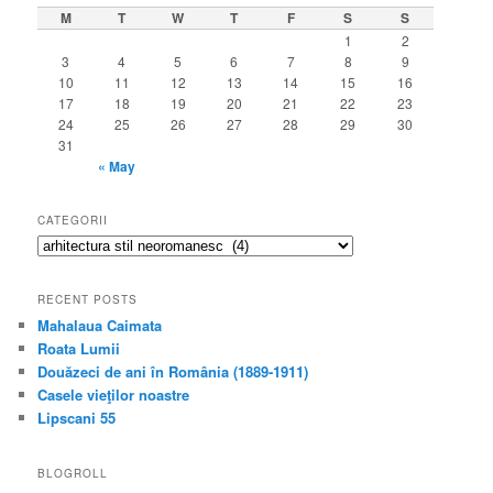
M
T
W
T
F
S
S
1
2
3
4
5
6
7
8
9
10
11
12
13
14
15
16
17
18
19
20
21
22
23
24
25
26
27
28
29
30
31
« May
CATEGORII
categorii
RECENT POSTS
Mahalaua Caimata
Roata Lumii
Douăzeci de ani în România (1889-1911)
Casele vieţilor noastre
Lipscani 55
BLOGROLL