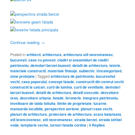
Continue reading
→
Posted in
arhitecti
,
arhitectura
,
arhitectura stil neoromanesc
,
bucuresti
,
case cu povesti
,
cladiri si ansambluri de cladiri
patrimoniu
,
demolari berzei-buzesti
,
detalii de arhitectura
,
istorie
,
materiale constructii
,
materiale finisaje
,
subiectiv
,
Uncategorized
,
zone protejate
|
Tagged
arhitectura de patrimoniu
,
bucurestiul
vechi
,
casa poporului
,
concept fatade
,
constructii din centrul vechi
,
constructii la calcan
,
curti de lumina
,
curti de ventilatie
,
demolari
berzei buzesti
,
detalii de arhitectura
,
detalii executie
,
dezvoltare
oras
,
dezvoltare urbana
,
fatade
,
feronerie
,
integrare patrimoniu
,
invelitoare de tabla faltuita
,
limite de proprietate
,
lucarne
,
mansarda locuibila
,
perspective aeriene
,
planuri case vechi
,
planuri de arhitectura
,
proiectare de arhitectura
,
scara balansata
,
stil brancovenesc
,
stil neoromanesc
,
strada berzei
,
strada stirbei
voda
,
tamplarie veche
,
turnuri fatada cortina
|
4
Replies