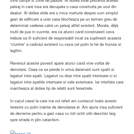
intre campii si zone de padure. Al doilea slide prezenta acelasi
peisaj in care insa era decupata o casa construita pe unul din
dealuri. Al doilea slide era o mica marturie despre cum simplul
gest de edificare a unei case blocheaza pe un termen greu de
determinat vederea catre un peisaj altfel existent. Morala, déjà
inutil de pus in cuvinte, era ca atunci cand construiesti ceva
trebuie sa fii suficient de responsabil incat sa suplinesti aceasta
“ciuntire” a cadrului existent cu ceva cel putin la fel de frumos si
legitim.
Reversul acestei povesti apare atunci cand vine vorba de
demolare. Ceea ce se pierde in urma daramarii sunt spatii si
legaturi intre spatii. Legaturi nu doar intre spatii interioare ci si
legaturi intre spatiile interioare si cele exterioare. Iar interfata care
marcheaza al doilea tip de relatii sunt ferestrele.
In cazul casei la care ma voi referi am cunoscut toate aceste
ferestre cu putin inainte de demolarea ei. Am ajuns insa suficient
de devreme pentru a gasi casa cu toti ochii orbi deschisi larg
spre strada in plin cataclism.