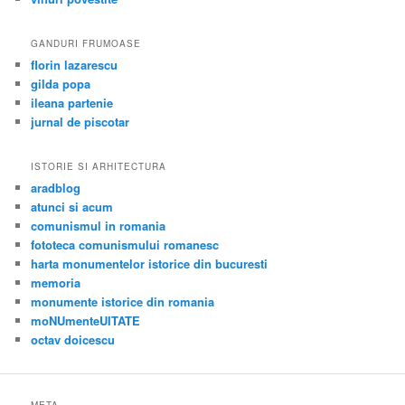
GANDURI FRUMOASE
florin lazarescu
gilda popa
ileana partenie
jurnal de piscotar
ISTORIE SI ARHITECTURA
aradblog
atunci si acum
comunismul in romania
fototeca comunismului romanesc
harta monumentelor istorice din bucuresti
memoria
monumente istorice din romania
moNUmenteUITATE
octav doicescu
META