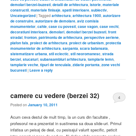
demolari berzei-buzesti
,
detalii de arhitectura
,
istorie
,
materiale
constructii
,
materiale finisaje
,
spatii interioare
,
subiectiv
,
Uncategorized
|
Tagged
arhitectura
,
arhitectura 1900
,
autorizare
de construire
,
autorizare de demolare
,
aviz comisia
monumentelor
,
cahle
,
case cu povesti
,
case vagon
,
case vechi
,
decoratiuni interioara
,
demolari
,
demolari berzei buzesti
,
front
stradal
,
fronton
,
patrimoniu de arhitectura
,
perspective aeriene
,
plafon fals
,
proiect de arhitectura
,
proiect de urbanism
,
protectia
monumentelor de arhitectura
,
sarpanta
,
scara balansata
,
sistematizare urbana
,
stil eclectic
,
stil neoromanesc
,
strada
berzei
,
stucaturi
,
subansambluri arhitectura
,
tamplarie lemn
,
tamplarie veche
,
tipuri de tencuiala
,
zidarie portanta
,
zone vechi
bucuresti
|
Leave a reply
camere cu vedere (berzei 32)
4
Posted on
January 10, 2011
Acum ceva destul de mult timp, la un curs din facultate ,
profesorul ne-a prezentat in sustinerea sa doua slide-uri. Primul
infatisa un peisaj de deal, cu pesisajul valurit specific, peticit