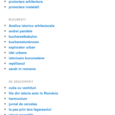
proiectare arhitectura
proiectare instalatii
BUCURESTI
Analiza istorico arhitecturala
andrei pandele
bucharestbabylon
bucharestunknown
explorator urban
idei urbane
istorioare bucurestene
reptilianul
sarah in romania
DE DESCOPERIT
cutia cu vechituri
file din istoria auto în România
harmonium
jurnal de cercetas
la pas prin tara fagarasului
vinuri povestite