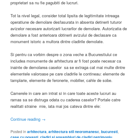
proprietari sa nu fie pagubiti de lucruri.
Tot la nivel legal, consider total lipsita de legitimitate intreaga
operatiune de demolare desfasurata in absenta detinerii tuturor
avizelor necesare autorizarii lucrarilor de demolare. Autorizatia de
demolare a fost anterioara obtinerii avizului de declasare ca
monument istoric a multora dintre cladirile demolate.
Si pentru ca vorbim despre o zona veche a Bucurestiului ce
includea monumente de arhitectura ar fi fost poate necesar ca
inainte de demolarea caselor sa se extraga cat mai multe dintre
elementele valoroase pe care cladirile le contineau: elemente de
tamplarie, elemente de feronerie, mobilier, cahle de sobe.
Camerele in care am intrat si in care toate aceste lucruri au
ramas sa se distruga odata cu caderea caselor? Portale catre
realitati straine mie, iata mai jos cateva dintre ele:
Continue reading
→
Posted in
arhitectura
,
arhitectura stil neoromanesc
,
bucuresti
,
case cu povesti
,
cladiri si ansambluri de cladiri patrimoniu
,