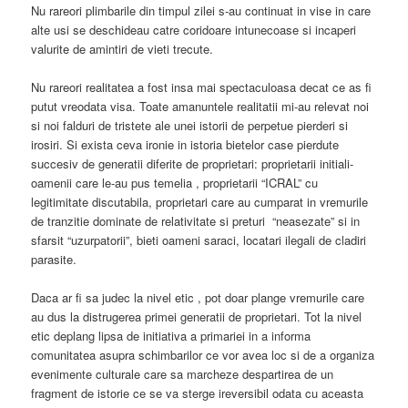
Nu rareori plimbarile din timpul zilei s-au continuat in vise in care
alte usi se deschideau catre coridoare intunecoase si incaperi
valurite de amintiri de vieti trecute.
Nu rareori realitatea a fost insa mai spectaculoasa decat ce as fi
putut vreodata visa. Toate amanuntele realitatii mi-au relevat noi
si noi falduri de tristete ale unei istorii de perpetue pierderi si
irosiri. Si exista ceva ironie in istoria bietelor case pierdute
succesiv de generatii diferite de proprietari: proprietarii initiali-
oamenii care le-au pus temelia , proprietarii “ICRAL” cu
legitimitate discutabila, proprietari care au cumparat in vremurile
de tranzitie dominate de relativitate si preturi “neasezate” si in
sfarsit “uzurpatorii”, bieti oameni saraci, locatari ilegali de cladiri
parasite.
Daca ar fi sa judec la nivel etic , pot doar plange vremurile care
au dus la distrugerea primei generatii de proprietari. Tot la nivel
etic deplang lipsa de initiativa a primariei in a informa
comunitatea asupra schimbarilor ce vor avea loc si de a organiza
evenimente culturale care sa marcheze despartirea de un
fragment de istorie ce se va sterge ireversibil odata cu aceasta