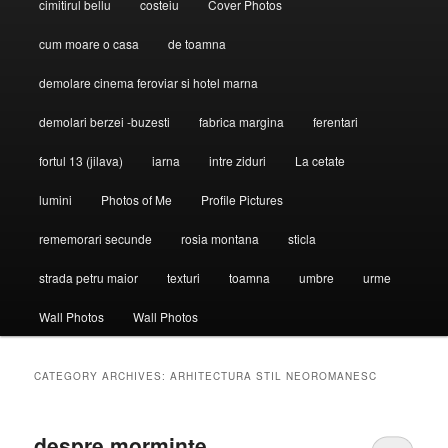
cimitirul bellu
costeiu
Cover Photos
cum moare o casa
de toamna
demolare cinema feroviar si hotel marna
demolari berzei -buzesti
fabrica margina
ferentari
fortul 13 (jilava)
iarna
intre ziduri
La cetate
lumini
Photos of Me
Profile Pictures
rememorari secunde
rosia montana
sticla
strada petru maior
texturi
toamna
umbre
urme
Wall Photos
Wall Photos
CATEGORY ARCHIVES:
ARHITECTURA STIL NEOROMANESC
despre morminte