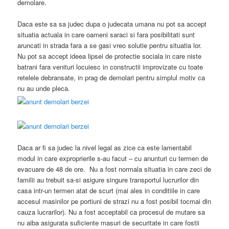
demolare.
Daca este sa sa judec dupa o judecata umana nu pot sa accept
situatia actuala in care oameni saraci si fara posibilitati sunt
aruncati in strada fara a se gasi vreo solutie pentru situatia lor.
Nu pot sa accept ideea lipsei de protectie sociala in care niste
batrani fara venituri locuiesc in constructii improvizate cu toate
retelele debransate, in prag de demolari pentru simplul motiv ca
nu au unde pleca.
Daca ar fi sa judec la nivel legal as zice ca este lamentabil
modul in care exproprierile s-au facut – cu anunturi cu termen de
evacuare de 48 de ore. Nu a fost normala situatia in care zeci de
familii au trebuit sa-si asigure singure transportul lucrurilor din
casa intr-un termen atat de scurt (mai ales in conditiile in care
accesul masinilor pe portiuni de strazi nu a fost posibil tocmai din
cauza lucrarilor). Nu a fost acceptabil ca procesul de mutare sa
nu aiba asigurata suficiente masuri de securitate in care fostii