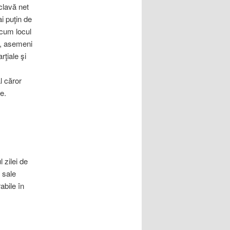
clavă net
ai puţin de
 cum locul
t, asemeni
rţiale şi
l căror
e.
 zilei de
 sale
abile în