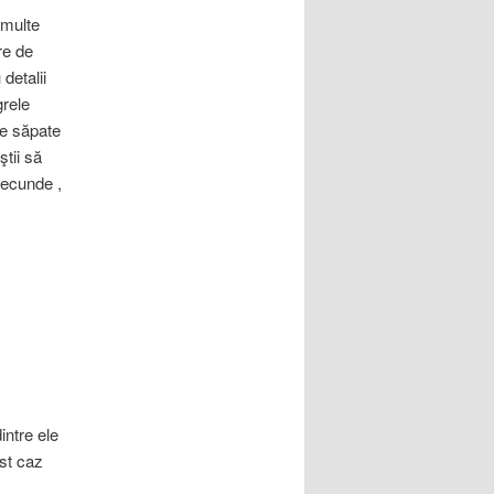
 multe
re de
detalii
grele
le săpate
ştii să
secunde ,
intre ele
st caz