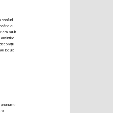
 coafuri
trecând cu
ur era mult
r amintire.
 decoraţii
au locuit
e, prenume
tre