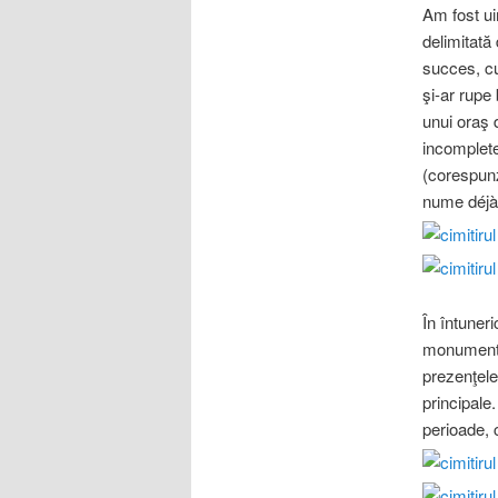
Am fost ui
delimitată 
succes, cu
şi-ar rupe
unui oraş d
incomplete
(corespunz
nume déjà 
În întuner
monumentel
prezenţele
principale
perioade, c