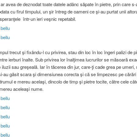
ar avea de deznodat toate datele adânc săpate în pietre, prin care s-a 
odata cu firul timpului, un şir întreg de oameni ce şi-au purtat unii altor
speranţele într-un ieri veşnic repetabil.
pul trecut şi fixându-l cu privirea, stau din loc în loc îngeri palizi de pi
intre ierburi înalte. Sub privirea lor înalţimea lucrurilor se măsoară exa
 iluzii sau greşeală. Iar în tăcerea din jur, care-ţi cade grea pe umeri, 
şi-au găsit scara şi dimensiunea corecta şi că se limpezesc pe cărări
 drumul e mereu acelaşi, dincolo de timp şi pietre tocite, către cele cât
 mereu aceleaşi nume.