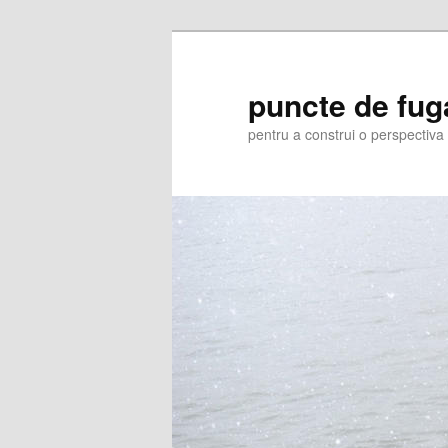
Skip
to
primary
puncte de fug
content
pentru a construi o perspectiva 