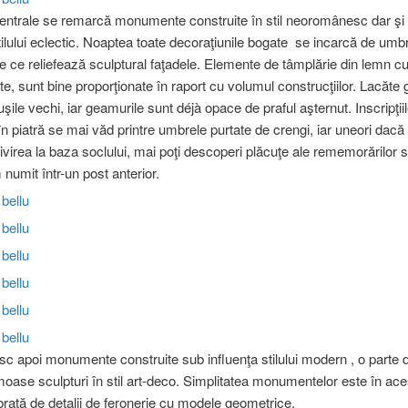
centrale se remarcă monumente construite în stil neoromânesc dar şi
stilului eclectic. Noaptea toate decoraţiunile bogate se incarcă de umb
ne ce reliefează sculptural faţadele. Elemente de tâmplărie din lemn cu 
e, sunt bine proporţionate în raport cu volumul construcţiilor. Lacăte 
uşile vechi, iar geamurile sunt déjà opace de praful aşternut. Inscripţii
n piatră se mai văd printre umbrele purtate de crengi, iar uneori dacă 
rivirea la baza soclului, mai poţi descoperi plăcuţe ale rememorărilor 
numit într-un post anterior.
c apoi monumente construite sub influenţa stilului modern , o parte d
oase sculpturi în stil art-deco. Simplitatea monumentelor este în ace
ibrată de detalii de feronerie cu modele geometrice.