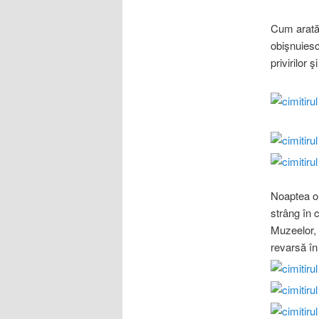
Cum arată 
obişnuiesc 
privirilor
Noaptea or
strâng în c
Muzeelor, b
revarsă în 