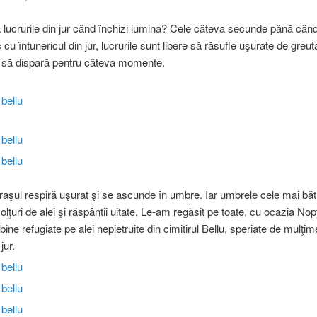
lucrurile din jur când închizi lumina? Cele câteva secunde până când
cu întunericul din jur, lucrurile sunt libere să răsufle uşurate de greut
 şi să dispară pentru câteva momente.
aşul respiră uşurat şi se ascunde în umbre. Iar umbrele cele mai bă
olţuri de alei şi răspântii uitate. Le-am regăsit pe toate, cu ocazia Nopţ
ine refugiate pe alei nepietruite din cimitirul Bellu, speriate de mulţi
jur.