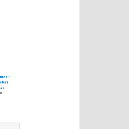
uresti
,
ectura
tea
he