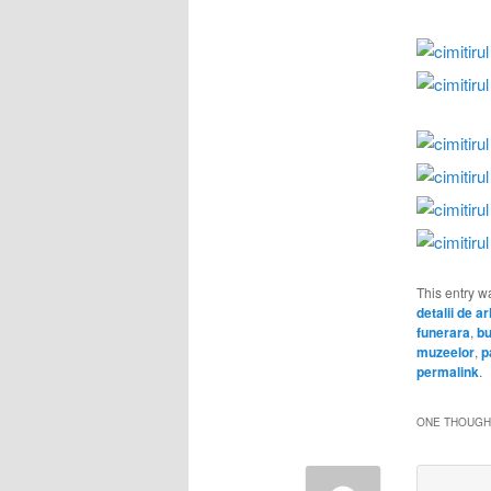
This entry w
detalii de a
funerara
,
bu
muzeelor
,
p
permalink
.
ONE THOUGHT