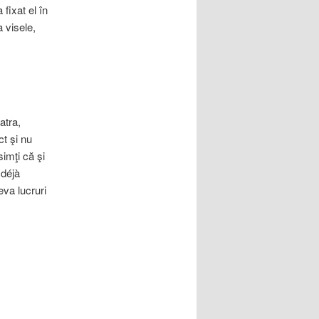
fixat el în
a visele,
atra,
ct şi nu
simţi că şi
 déjà
eva lucruri