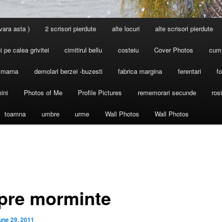
 vara asta )
2 scrisori pierdute
alte locuri
alte scrisori pierdute
 pe calea grivitei
cimitirul bellu
costeiu
Cover Photos
cum
l marna
demolari berzei -buzesti
fabrica margina
ferentari
fo
ini
Photos of Me
Profile Pictures
rememorari secunde
ros
toamna
umbre
urme
Wall Photos
Wall Photos
pre morminte
une 29, 2011