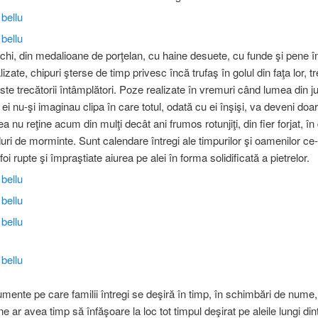
chi, din medalioane de porţelan, cu haine desuete, cu funde şi pene în
izate, chipuri şterse de timp privesc încă trufaş în golul din faţa lor, 
este trecătorii întâmplători. Poze realizate în vremuri când lumea din j
ar ei nu-şi imaginau clipa în care totul, odată cu ei înşişi, va deveni doa
ea nu reţine acum din mulţi decât ani frumos rotunjiţi, din fier forjat, în
uri de morminte. Sunt calendare întregi ale timpurilor şi oamenilor ce-
foi rupte şi împraştiate aiurea pe alei în forma solidificată a pietrelor.
ente pe care familii întregi se deşiră în timp, în schimbări de num
ne ar avea timp să înfăşoare la loc tot timpul deşirat pe aleile lungi din