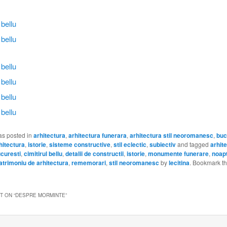
as posted in
arhitectura
,
arhitectura funerara
,
arhitectura stil neoromanesc
,
buc
rhitectura
,
istorie
,
sisteme constructive
,
stil eclectic
,
subiectiv
and tagged
arhit
curesti
,
cimitirul bellu
,
detalii de constructii
,
istorie
,
monumente funerare
,
noap
atrimoniu de arhitectura
,
rememorari
,
stil neoromanesc
by
lecitina
. Bookmark t
 ON “
DESPRE MORMINTE
”