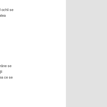
 ochii se
atea
trâne se
ii
mea ce se