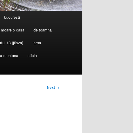
bucuresti
 moare o casa
de toamna
rtul 13 (jilava)
iarna
ia montana
sticla
Next
→