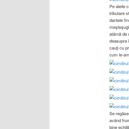
Pe aleile 
tributare 
dantele fi
meşteşugit
atârnă de 
deasupra î
cauţi cu p
cum le-am 
Se regăses
având frum
bine echil