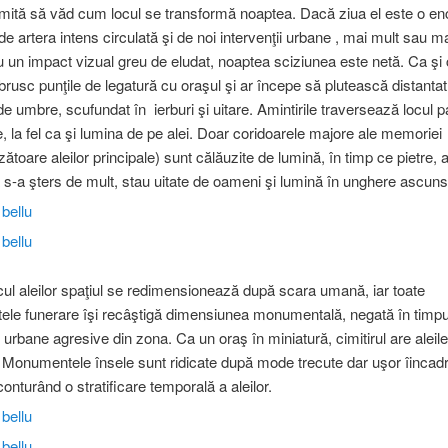
mită să văd cum locul se transformă noaptea. Dacă ziua el este o en
de artera intens circulată şi de noi intervenţii urbane , mai mult sau m
 un impact vizual greu de eludat, noaptea sciziunea este netă. Ca şi
 brusc punţile de legatură cu oraşul şi ar începe să plutească distanta
e umbre, scufundat în ierburi şi uitare. Amintirile traversează locul pa
, la fel ca şi lumina de pe alei. Doar coridoarele majore ale memoriei
ătoare aleilor principale) sunt călăuzite de lumină, în timp ce pietre, a
s-a şters de mult, stau uitate de oameni şi lumină în unghere ascuns
icul aleilor spaţiul se redimensionează după scara umană, iar toate
e funerare îşi recâştigă dimensiunea monumentală, negată în timpul
 urbane agresive din zona. Ca un oraş în miniatură, cimitirul are aleile
. Monumentele însele sunt ridicate după mode trecute dar uşor îincadr
onturând o stratificare temporală a aleilor.