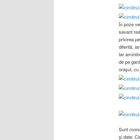
În poze ve
savant real
privirea p
diferită, i
Iar amintir
de pe gard
oraşul, cu 
Sunt monum
şi date. Ci