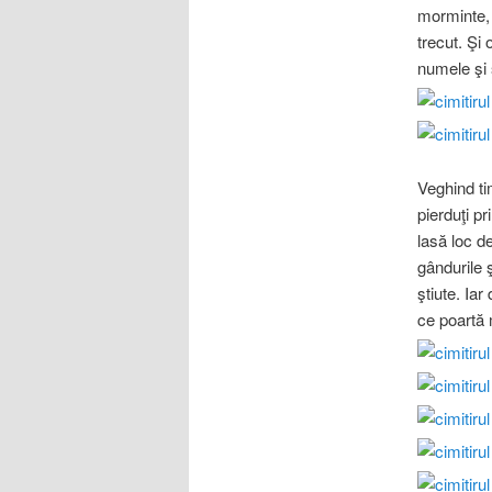
morminte, 
trecut. Şi 
numele şi 
Veghind tim
pierduţi pr
lasă loc de
gândurile 
ştiute. Iar
ce poartă