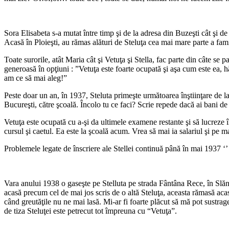
Sora Elisabeta s-a mutat între timp şi de la adresa din Buzeşti cât şi d
Acasă în Ploieşti, au rămas alături de Steluţa cea mai mare parte a fami
Toate surorile, atât Maria cât şi Vetuţa şi Stella, fac parte din câte se p
generoasă în opţiuni : ”Vetuţa este foarte ocupată şi aşa cum este ea, 
am ce să mai aleg!”
Peste doar un an, în 1937, Steluta primeşte următoarea înştiinţare de la
Bucureşti, către şcoală. Încolo tu ce faci? Scrie repede dacă ai bani de
Vetuţa este ocupată cu a-şi da ultimele examene restante şi să lucreze î
cursul şi caetul. Ea este la şcoală acum. Vrea să mai ia salariul şi pe m
Problemele legate de înscriere ale Stellei continuă până în mai 1937 ‘’ 
Vara anului 1938 o gaseşte pe Stelluta pe strada Fântâna Rece, în Slăni
acasă precum cel de mai jos scris de o altă Steluţa, aceasta rămasă acas
când greutăţile nu ne mai lasă. Mi-ar fi foarte plăcut să mă pot sustrage
de tiza Steluţei este petrecut tot împreuna cu “Vetuţa”.