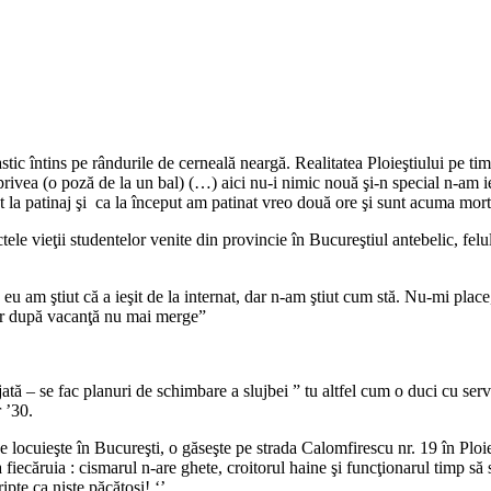
lastic întins pe rândurile de cerneală neargă. Realitatea Ploieştiului pe ti
 privea (o poză de la un bal) (…) aici nu-i nimic nouă şi-n special n-am i
st la patinaj şi ca la început am patinat vreo două ore şi sunt acuma mor
le vieţii studentelor venite din provincie în Bucureştiul antebelic, felu
, eu am ştiut că a ieşit de la internat, dar n-am ştiut cum stă. Nu-mi pla
dar după vacanţă nu mai merge”
ă – se fac planuri de schimbare a slujbei ” tu altfel cum o duci cu servi
 ’30.
e locuieşte în Bucureşti, o găseşte pe strada Calomfirescu nr. 19 în Ploie
 fiecăruia : cismarul n-are ghete, croitorul haine şi funcţionarul timp s
ipte ca nişte păcătoşi! ‘’