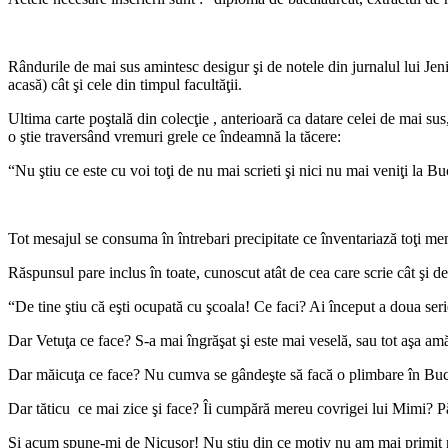
Rândurile de mai sus amintesc desigur şi de notele din jurnalul lui Jen
acasă) cât şi cele din timpul facultăţii.
Ultima carte poştală din colecţie , anterioară ca datare celei de mai sus
o ştie traversând vremuri grele ce îndeamnă la tăcere:
“Nu ştiu ce este cu voi toţi de nu mai scrieti şi nici nu mai veniţi la Bu
Tot mesajul se consuma în întrebari precipitate ce înventariază toţi membr
Răspunsul pare inclus în toate, cunoscut atât de cea care scrie cât şi de
“De tine ştiu că eşti ocupată cu şcoala! Ce faci? Ai început a doua se
Dar Vetuţa ce face? S-a mai îngrăşat şi este mai veselă, sau tot aşa am
Dar măicuţa ce face? Nu cumva se gândeşte să facă o plimbare în Buc
Dar tăticu ce mai zice şi face? Îi cumpără mereu covrigei lui Mimi? 
Şi acum spune-mi de Nicuşor! Nu ştiu din ce motiv nu am mai primit nim