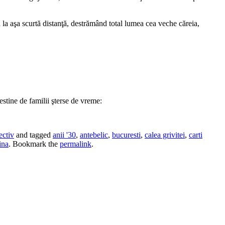
ă la aşa scurtă distanţă, destrămând total lumea cea veche căreia,
estine de familii şterse de vreme:
ectiv
and tagged
anii '30
,
antebelic
,
bucuresti
,
calea grivitei
,
carti
tina
. Bookmark the
permalink
.