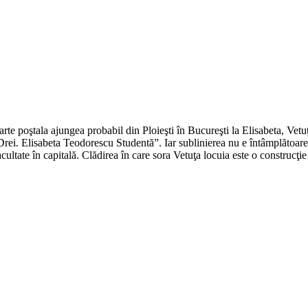
e poştala ajungea probabil din Ploieşti în Bucureşti la Elisabeta, Vetuţa,
Drei. Elisabeta Teodorescu Studentă”. Iar sublinierea nu e întâmplătoare în
facultate în capitală. Clădirea în care sora Vetuţa locuia este o construcţi