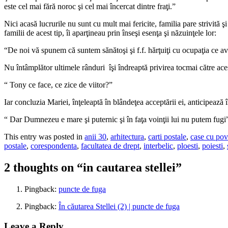
este cel mai fără noroc şi cel mai încercat dintre fraţi.”
Nici acasă lucrurile nu sunt cu mult mai fericite, familia pare strivită
familii de acest tip, îi aparţineau prin înseşi esenţa şi năzuinţele lor:
“De noi vă spunem că suntem sănătoşi şi f.f. hărţuiţi cu ocupaţia ce av
Nu întâmplător ultimele rânduri îşi îndreaptă privirea tocmai către acest
“ Tony ce face, ce zice de viitor?”
Iar concluzia Mariei, înţeleaptă în blândeţea acceptării ei, anticipează 
“ Dar Dumnezeu e mare şi puternic şi în faţa voinţii lui nu putem fugi
This entry was posted in
anii 30
,
arhitectura
,
carti postale
,
case cu pov
postale
,
corespondenta
,
facultatea de drept
,
interbelic
,
ploesti
,
poiesti
,
2 thoughts on “
in cautarea stellei
”
Pingback:
puncte de fuga
Pingback:
În căutarea Stellei (2) | puncte de fuga
Leave a Reply