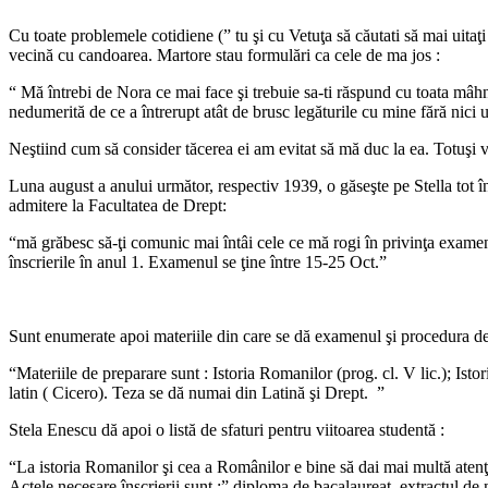
Cu toate problemele cotidiene (” tu şi cu Vetuţa să căutati să mai uitaţ
vecină cu candoarea. Martore stau formulări ca cele de ma jos :
“ Mă întrebi de Nora ce mai face şi trebuie sa-ti răspund cu toata mâhni
nedumerită de ce a întrerupt atât de brusc legăturile cu mine fără nici 
Neştiind cum să consider tăcerea ei am evitat să mă duc la ea. Totuşi vo
Luna august a anului următor, respectiv 1939, o găseşte pe Stella tot în
admitere la Facultatea de Drept:
“mă grăbesc să-ţi comunic mai întâi cele ce mă rogi în privinţa examenu
înscrierile în anul 1. Examenul se ţine între 15-25 Oct.”
Sunt enumerate apoi materiile din care se dă examenul şi procedura de
“Materiile de preparare sunt : Istoria Romanilor (prog. cl. V lic.); Isto
latin ( Cicero). Teza se dă numai din Latină şi Drept. ”
Stela Enescu dă apoi o listă de sfaturi pentru viitoarea studentă :
“La istoria Romanilor şi cea a Românilor e bine să dai mai multă atenţie 
Actele necesare înscrierii sunt :” diploma de bacalaureat, extractul de na