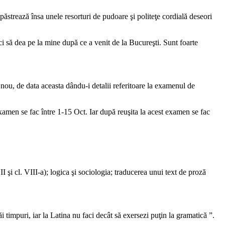
păstrează însa unele resorturi de pudoare şi politeţe cordială deseori
ci să dea pe la mine după ce a venit de la Bucureşti. Sunt foarte
n nou, de data aceasta dându-i detalii referitoare la examenul de
xamen se fac între 1-15 Oct. Iar după reuşita la acest examen se fac
I şi cl. VIII-a); logica şi sociologia; traducerea unui text de proză
i timpuri, iar la Latina nu faci decât să exersezi puţin la gramatică ”.