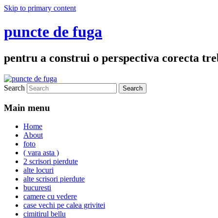
Skip to primary content
puncte de fuga
pentru a construi o perspectiva corecta treb
Search
Main menu
Home
About
foto
( vara asta )
2 scrisori pierdute
alte locuri
alte scrisori pierdute
bucuresti
camere cu vedere
case vechi pe calea grivitei
cimitirul bellu