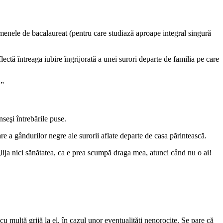
xamenele de bacalaureat (pentru care studiază aproape integral singură
lectă întreaga iubire îngrijorată a unei surori departe de familia pe care
 ”
nseşi întrebările puse.
are a gândurilor negre ale surorii aflate departe de casa părintească.
lija nici sănătatea, ca e prea scumpă draga mea, atunci când nu o ai!
 multă grijă la el, în cazul unor eventualităţi nenorocite. Se pare că