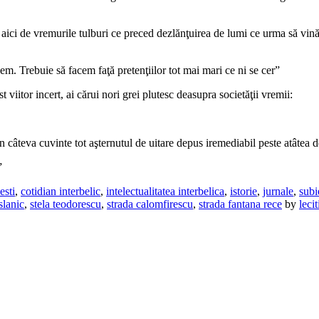
 şi aici de vremurile tulburi ce preced dezlănţuirea de lumi ce urma să vin
em. Trebuie să facem faţă pretenţiilor tot mai mari ce ni se cer”
 viitor incert, ai cărui nori grei plutesc deasupra societăţii vremii:
în câteva cuvinte tot aşternutul de uitare depus iremediabil peste atâtea d
”
esti
,
cotidian interbelic
,
intelectualitatea interbelica
,
istorie
,
jurnale
,
subi
slanic
,
stela teodorescu
,
strada calomfirescu
,
strada fantana rece
by
leci