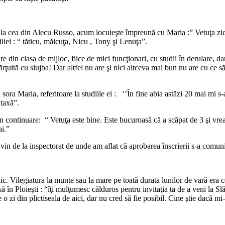
e la cea din Alecu Russo, acum locuieşte împreună cu Maria :” Vetuţa zice 
liei : “ tăticu, măicuţa, Nicu , Tony şi Lenuţa”.
are din clasa de mijloc, fiice de mici funcţionari, cu studii în derulare, da
hărţuită cu slujba! Dar altfel nu are şi nici altceva mai bun nu are cu c
 sora Maria, referitoare la studiile ei : ‘’În fine abia astăzi 20 mai mi 
 taxă”.
n continuare: “ Vetuţa este bine. Este bucuroasă că a scăpat de 3 şi vrea s
ai.”
vin de la inspectorat de unde am aflat că aprobarea înscrierii s-a comuni
c. Vilegiatura la munte sau la mare pe toată durata lunilor de vară era c
ă în Ploieşti : “îţi mulţumesc călduros pentru invitaţia ta de a veni la Sl
 o zi din plictiseala de aici, dar nu cred să fie posibil. Cine ştie dacă 