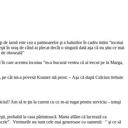
mp de iarnă este cea a patinoarelor şi a balurilor în cadru intim ”tocmai
eşit în oraş de când ai plecat decât o singură dată aşa că nu ştiu ce mai
t de oboseală”
l în care acestea locuiau ”m-a bucurat vestea că ai trecut pe la Marga,
ce, pe cât mi-a povesit Kramer stă prost. – Aşa că după Crăciun trebuie
ciul? Am să te ţin la curent cu ce m-ai rugat pentru serviciu – totuşi
şti, probabil la casa părintească. Maria aflăm că lucrează ca
ă scrie”. Vremurile nu sunt cele mai generoase cu oamenii: ‘’ şi ce să