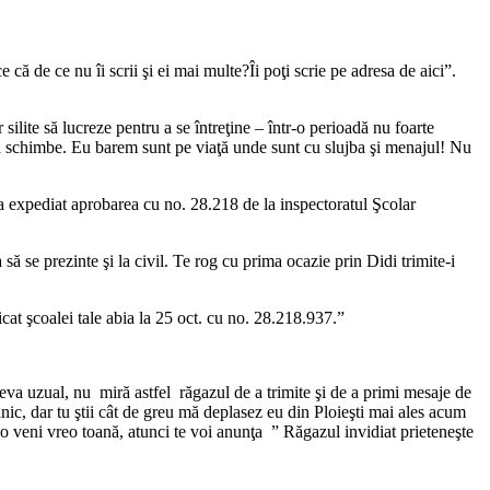
că de ce nu îi scrii şi ei mai multe?Îi poţi scrie pe adresa de aici”.
r silite să lucreze pentru a se întreţine – într-o perioadă nu foarte
e să schimbe. Eu barem sunt pe viaţă unde sunt cu slujba şi menajul! Nu
s-a expediat aprobarea cu no. 28.218 de la inspectoratul Şcolar
ă se prezinte şi la civil. Te rog cu prima ocazie prin Didi trimite-i
cat şcoalei tale abia la 25 oct. cu no. 28.218.937.”
eva uzual, nu miră astfel răgazul de a trimite şi de a primi mesaje de
ănic, dar tu ştii cât de greu mă deplasez eu din Ploieşti mai ales acum
mi-o veni vreo toană, atunci te voi anunţa ” Răgazul invidiat prieteneşte