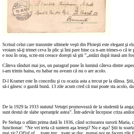
Scrisul celui care transmite ultimele veşti din Ploieşti este elegant şi e
vroiam să-ţi trimet ceva în plic şi îmi pare bine ca n-am trimes-o că te
e nou în oraş, scrie-mi ceeace doreşti să ştii ”„astăzi după masă am fo
Câteva rânduri mai jos, un paragraf pune în lumină câteva dintre aspecte
i-am trimis haina, eu habar nu aveam că nu o are acolo.
D-l Kramer este în concediu şi cu ocazia asta a trecut pe la dânsa. Ştii
să-i găsesc o gazdă bună. 13 zile acum cred că mai poate sta acolo, 
De la 1929 la 1933 statutul Vetuţei promovează de la studentă la angajat
sunt destul de slabe speranţele astea”. Într-adevăr începuse criza anilor
Pe Steluţa o aflăm prima dată în 1936, când scrisoarea surorii Maria, c
functionar: “Ne vei ierta că suntem aşa leneşi? Nu e aşa? Ştii tu soarta
mai zic? Of!of,of… toate trec , toate se duc, numai noi ne facem zile fr