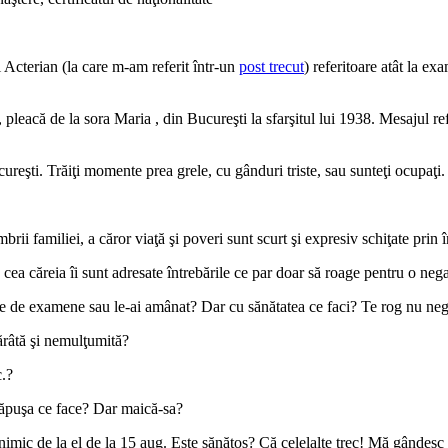
i Acterian (la care m-am referit într-un
post trecut
) referitoare atât la e
, pleacă de la sora Maria , din Bucureşti la sfarşitul lui 1938. Mesajul ref
cureşti. Trăiţi momente prea grele, cu gânduri triste, sau sunteţi ocupaţi.
ii familiei, a căror viaţă şi poveri sunt scurt şi expresiv schiţate prin î
 cea căreia îi sunt adresate întrebările ce par doar să roage pentru o neg
rie de examene sau le-ai amânat? Dar cu sănătatea ce faci? Te rog nu neg
ărâtă şi nemulţumită?
.?
Păpuşa ce face? Dar maică-sa?
ic de la el de la 15 aug. Este sănătos? Că celelalte trec! Mă gândesc cu