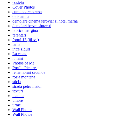
costeiu
Cover Photos
cum moare o casa
de toamna
demolare cinema feroviar si hotel marna
demolari berzei -buzesti
fabrica margina
ferentari
fortul 13 (jilava)
iarna
intre ziduri
La cetate
lumini
Photos of Me
Profile Pictures
rememorari secunde
rosia montana
sticla
strada petru maior
texturi
toamna
umbre
urme
Wall Photos
Wall Photos