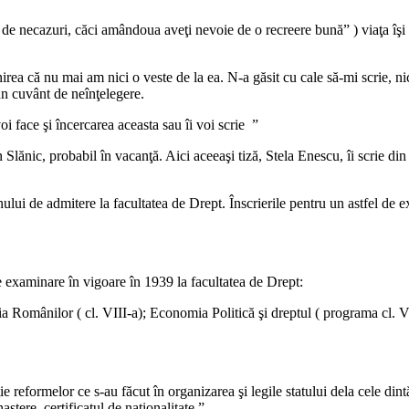
i de necazuri, căci amândoua aveţi nevoie de o recreere bună” ) viaţa îşi 
rea că nu mai am nici o veste de la ea. N-a găsit cu cale să-mi scrie, ni
un cuvânt de neînţelegere.
i face şi încercarea aceasta sau îi voi scrie ”
 Slănic, probabil în vacanţă. Aici aceeaşi tiză, Stela Enescu, îi scrie di
lui de admitere la facultatea de Drept. Înscrierile pentru un astfel de e
 examinare în vigoare în 1939 la facultatea de Drept:
ria Românilor ( cl. VIII-a); Economia Politică şi dreptul ( programa cl. VI
reformelor ce s-au făcut în organizarea şi legile statului dela cele dintă
ştere, certificatul de naţionalitate ”