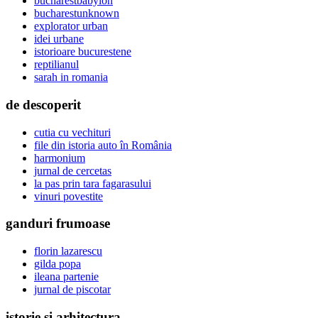
bucharestbabylon
bucharestunknown
explorator urban
idei urbane
istorioare bucurestene
reptilianul
sarah in romania
de descoperit
cutia cu vechituri
file din istoria auto în România
harmonium
jurnal de cercetas
la pas prin tara fagarasului
vinuri povestite
ganduri frumoase
florin lazarescu
gilda popa
ileana partenie
jurnal de piscotar
istorie si arhitectura