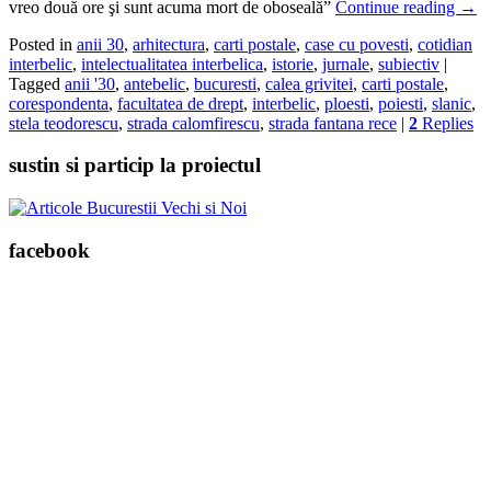
vreo două ore şi sunt acuma mort de oboseală”
Continue reading
→
Posted in
anii 30
,
arhitectura
,
carti postale
,
case cu povesti
,
cotidian
interbelic
,
intelectualitatea interbelica
,
istorie
,
jurnale
,
subiectiv
|
Tagged
anii '30
,
antebelic
,
bucuresti
,
calea grivitei
,
carti postale
,
corespondenta
,
facultatea de drept
,
interbelic
,
ploesti
,
poiesti
,
slanic
,
stela teodorescu
,
strada calomfirescu
,
strada fantana rece
|
2
Replies
sustin si particip la proiectul
facebook