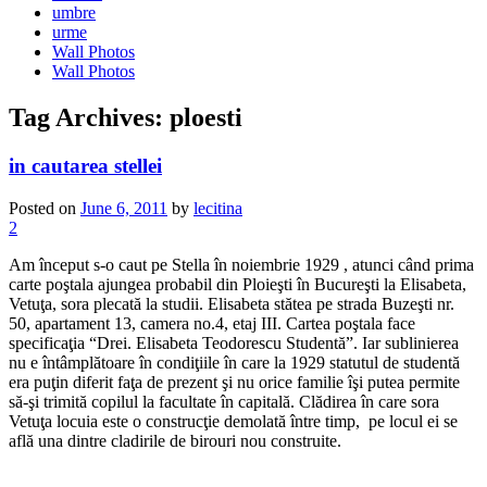
umbre
urme
Wall Photos
Wall Photos
Tag Archives:
ploesti
in cautarea stellei
Posted on
June 6, 2011
by
lecitina
2
Am început s-o caut pe Stella în noiembrie 1929 , atunci când prima
carte poştala ajungea probabil din Ploieşti în Bucureşti la Elisabeta,
Vetuţa, sora plecată la studii. Elisabeta stătea pe strada Buzeşti nr.
50, apartament 13, camera no.4, etaj III. Cartea poştala face
specificaţia “Drei. Elisabeta Teodorescu Studentă”. Iar sublinierea
nu e întâmplătoare în condiţiile în care la 1929 statutul de studentă
era puţin diferit faţa de prezent şi nu orice familie îşi putea permite
să-şi trimită copilul la facultate în capitală. Clădirea în care sora
Vetuţa locuia este o construcţie demolată între timp, pe locul ei se
află una dintre cladirile de birouri nou construite.