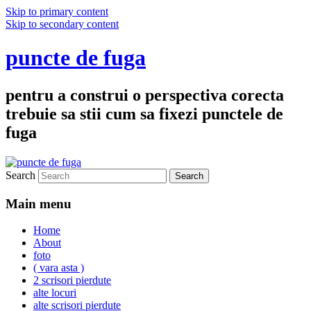
Skip to primary content
Skip to secondary content
puncte de fuga
pentru a construi o perspectiva corecta
trebuie sa stii cum sa fixezi punctele de
fuga
Search
Main menu
Home
About
foto
( vara asta )
2 scrisori pierdute
alte locuri
alte scrisori pierdute