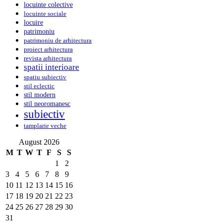
locuinte colective
locuinte sociale
locuire
patrimoniu
patrimoniu de arhitectura
proiect arhitectura
revista arhitectura
spatii interioare
spatiu subiectiv
stil eclectic
stil modern
stil neoromanesc
subiectiv
tamplarie veche
August 2026
M
T
W
T
F
S
S
1
2
3
4
5
6
7
8
9
10
11
12
13
14
15
16
17
18
19
20
21
22
23
24
25
26
27
28
29
30
31