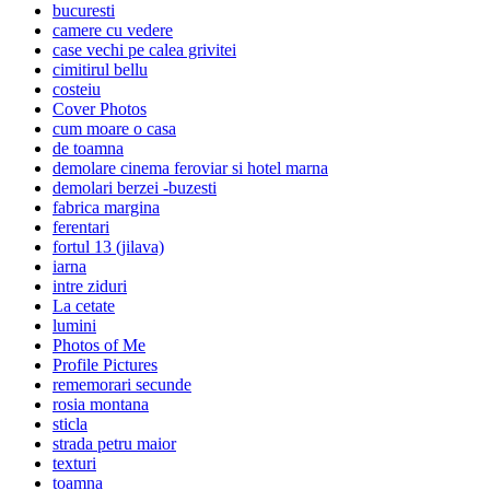
bucuresti
camere cu vedere
case vechi pe calea grivitei
cimitirul bellu
costeiu
Cover Photos
cum moare o casa
de toamna
demolare cinema feroviar si hotel marna
demolari berzei -buzesti
fabrica margina
ferentari
fortul 13 (jilava)
iarna
intre ziduri
La cetate
lumini
Photos of Me
Profile Pictures
rememorari secunde
rosia montana
sticla
strada petru maior
texturi
toamna