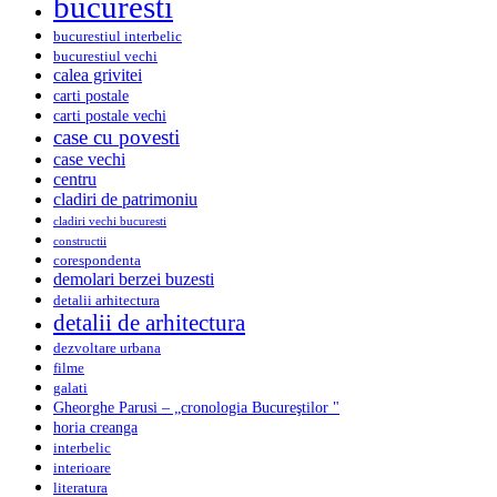
bucuresti
bucurestiul interbelic
bucurestiul vechi
calea grivitei
carti postale
carti postale vechi
case cu povesti
case vechi
centru
cladiri de patrimoniu
cladiri vechi bucuresti
constructii
corespondenta
demolari berzei buzesti
detalii arhitectura
detalii de arhitectura
dezvoltare urbana
filme
galati
Gheorghe Parusi – „cronologia Bucureştilor "
horia creanga
interbelic
interioare
literatura