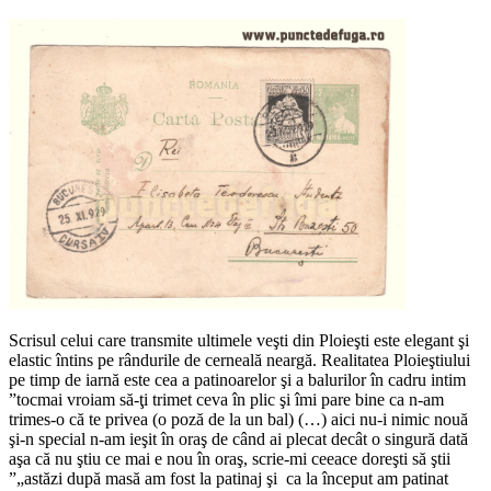
Scrisul celui care transmite ultimele veşti din Ploieşti este elegant şi
elastic întins pe rândurile de cerneală neargă. Realitatea Ploieştiului
pe timp de iarnă este cea a patinoarelor şi a balurilor în cadru intim
”tocmai vroiam să-ţi trimet ceva în plic şi îmi pare bine ca n-am
trimes-o că te privea (o poză de la un bal) (…) aici nu-i nimic nouă
şi-n special n-am ieşit în oraş de când ai plecat decât o singură dată
aşa că nu ştiu ce mai e nou în oraş, scrie-mi ceeace doreşti să ştii
”„astăzi după masă am fost la patinaj şi ca la început am patinat