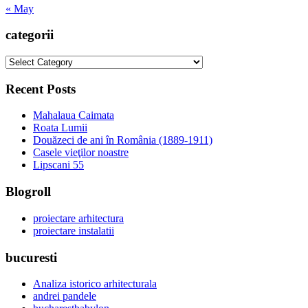
« May
categorii
categorii
Recent Posts
Mahalaua Caimata
Roata Lumii
Douăzeci de ani în România (1889-1911)
Casele vieţilor noastre
Lipscani 55
Blogroll
proiectare arhitectura
proiectare instalatii
bucuresti
Analiza istorico arhitecturala
andrei pandele