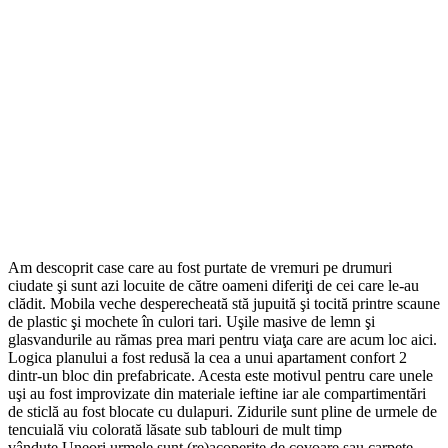
Am descoprit case care au fost purtate de vremuri pe drumuri
ciudate şi sunt azi locuite de către oameni diferiţi de cei care le-au
clădit. Mobila veche desperecheată stă jupuită şi tocită printre scaune
de plastic şi mochete în culori tari. Uşile masive de lemn şi
glasvandurile au rămas prea mari pentru viaţa care are acum loc aici.
Logica planului a fost redusă la cea a unui apartament confort 2
dintr-un bloc din prefabricate. Acesta este motivul pentru care unele
uşi au fost improvizate din materiale ieftine iar ale compartimentări
de sticlă au fost blocate cu dulapuri. Zidurile sunt pline de urmele de
tencuială viu colorată lăsate sub tablouri de mult timp
vândute.Uneori urmele sunt (re)acoperite de covoare sau carpete.