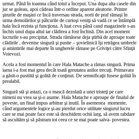
urmat. Până în toamna când totul a început. Una dupa alta casele din
jur se goleau, apoi cădeau într-o ordine aparent aleatorie. Printre
şirurile de maşini ce încă traversau strada, norii de praf rămaşi în
urma demolărilor şi pâlcurile de curioşi veniţi să vadă ce se întâmplă
hala încă rezista şi funcţiona. A luat ceva până cand magazinele s-au
închis unul dupa altul iar clădirea a fost închisă. Din acel moment
lucrurile s-au precipitat. Strada rămăsese deja ştirbă de aproape toate
clădirile , devenise singură şi pustie – şovielinică îşi retrăgea umbrele
şi amintirile mai departe în ungherele rămase pe Griviţei către Sfinţii
Voievozi.
Acela a fost momentul în care Hala Matache a rămas singură. Prima
iarna i-a fost mai grea decât toată greutatea anilor trecuţi. Primavara
a găsit-o pustiită şi golită de conţinut. De semnificaţii fusese golită în
prealabil.
Singură stă şi astazi, ca o mască dezolată a unei tristeţi pe care
nimeni nu vrea sa şi-o asume. Hala Matache e aproape de finalul de
poveste, un final impus arbitrar şi inutil. În asemenea momente,
când argumentele logice şi-au pierdut orice utilitate singurul lucru
care se mai poate face este să deschidem ochii larg, să avem rabdare
să ascultăm şi să păstram tot ceea ce se mai poate salva- povestea.