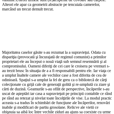
Alteori ele apar ca geometrii abstracte pe tencuiala camerelor,
marcând un trecut demult trecut.
Majoritatea caselor găsite s-au rezumat la a supravieţui. Odata cu
dispariţia (provocată şi încurajată de regimul comunist) a primilor
proprietari ele au început o nouă viaţă sub semnul resemnării şi al
compromisului. Oameni diferiţi de cei care le croisera pe vremuri s-
au trezit brusc în situaţia de a a fi responsabili pentru ele. Iar viaţa ce
a umplut înaltele camere ale vechilor case a fost diferita de cea de
odinioară. Spaţiul s-a umplut la fel de greu ca o bibliotecă de cărţi
colecţionate cu grijă cale de generaţii golită şi re-umplută cu ziare şi
cărti de duzină. Geamurile s-au ofilit de perspective, încăperile s-au
uscat de aşteptări iar casa a supravieţuit pe principii contabile ce rând
pe rând au retezat şi nivelat toate încolţirile de vise. La modul practic
aceasta s-a tradus în schimbări de funcţiune ale încăperilor, renovări
inabile şi modificari de partiu grosolane. Relicve ale vietii ce
obişnuia sa aibă loc între vechile ziduri au ajuns sa coexiste cu urme