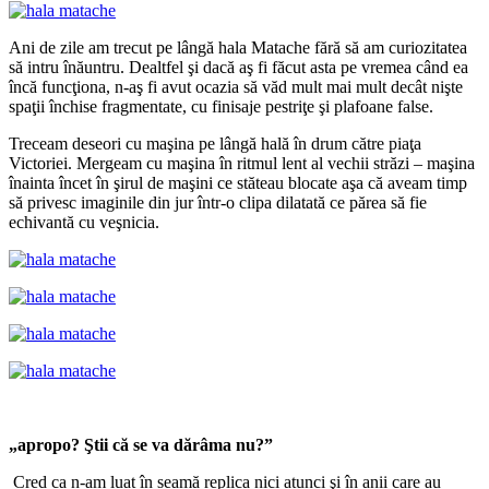
Ani de zile am trecut pe lângă hala Matache fără să am curiozitatea
să intru înăuntru. Dealtfel şi dacă aş fi făcut asta pe vremea când ea
încă funcţiona, n-aş fi avut ocazia să văd mult mai mult decât nişte
spaţii închise fragmentate, cu finisaje pestriţe şi plafoane false.
Treceam deseori cu maşina pe lângă hală în drum către piaţa
Victoriei. Mergeam cu maşina în ritmul lent al vechii străzi – maşina
înainta încet în şirul de maşini ce stăteau blocate aşa că aveam timp
să privesc imaginile din jur într-o clipa dilatată ce părea să fie
echivantă cu veşnicia.
„apropo? Ştii că se va dărâma nu?”
Cred ca n-am luat în seamă replica nici atunci şi în anii care au