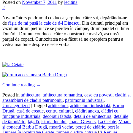
Posted on
November 7, 2011
by
lecitina
2
Ne-am întors pe drumul ce ducea şerpuind către sat, depărtându-ne
de
fâşia de rai pusă la cale de d-l Dinescu
. Din drumul principal am
văzut un drum pietruit ce se pierdea în câmpie, drum paralel cu linia
Dunării. Drumul conducea către o construcţie masivă, ascunsă
parţial de copaci. Curiozitatea ne-a făcut să ne apropiem pentru a
vedea mai bine despre ce este vorba.
Continue reading
→
Posted in
arhitectura
,
arhitectura romantica
,
case cu povesti
,
cladiri si
ansambluri de cladiri patrimoniu
,
patrimoniu industrial
,
Uncategorized
|
Tagged
arhitectura
,
arhitectura industrială
,
Barbu
Drugă
,
casă de creaţie
,
centru cultural
,
clădiri anexa
,
clădiri cu
funcţiune industrială
,
decoratii fatada
,
detalii de arhitectura
,
detaliile
de tâmplărie
,
faţadă
,
istoria locului
,
Joana Grevers
,
La Cetate
,
Moara
şi conacul Barbu Drugă
,
moară veche
,
pereţi de zidărie
,
port la
Dunăre în localitatea Cetate
,
timpan cladire
,
vitraje
|
2
Replies