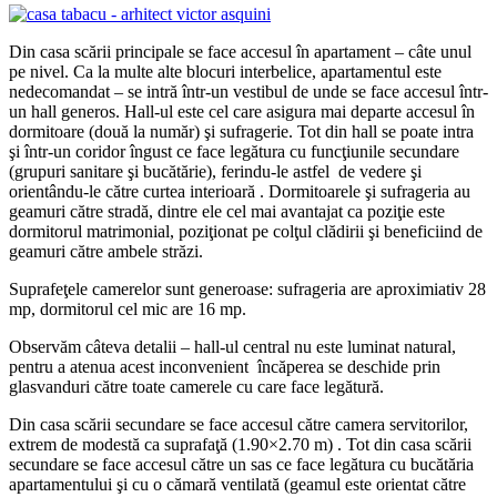
Din casa scării principale se face accesul în apartament – câte unul
pe nivel. Ca la multe alte blocuri interbelice, apartamentul este
nedecomandat – se intră într-un vestibul de unde se face accesul într-
un hall generos. Hall-ul este cel care asigura mai departe accesul în
dormitoare (două la număr) şi sufragerie. Tot din hall se poate intra
şi într-un coridor îngust ce face legătura cu funcţiunile secundare
(grupuri sanitare şi bucătărie), ferindu-le astfel de vedere şi
orientându-le către curtea interioară . Dormitoarele şi sufrageria au
geamuri către stradă, dintre ele cel mai avantajat ca poziţie este
dormitorul matrimonial, poziţionat pe colţul clădirii şi beneficiind de
geamuri către ambele străzi.
Suprafeţele camerelor sunt generoase: sufrageria are aproximiativ 28
mp, dormitorul cel mic are 16 mp.
Observăm câteva detalii – hall-ul central nu este luminat natural,
pentru a atenua acest inconvenient încăperea se deschide prin
glasvanduri către toate camerele cu care face legătură.
Din casa scării secundare se face accesul către camera servitorilor,
extrem de modestă ca suprafaţă (1.90×2.70 m) . Tot din casa scării
secundare se face accesul către un sas ce face legătura cu bucătăria
apartamentului şi cu o cămară ventilată (geamul este orientat către