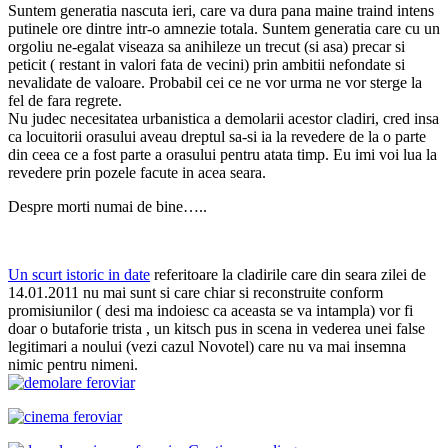
Suntem generatia nascuta ieri, care va dura pana maine traind intens
putinele ore dintre intr-o amnezie totala. Suntem generatia care cu un
orgoliu ne-egalat viseaza sa anihileze un trecut (si asa) precar si
peticit ( restant in valori fata de vecini) prin ambitii nefondate si
nevalidate de valoare. Probabil cei ce ne vor urma ne vor sterge la
fel de fara regrete.
Nu judec necesitatea urbanistica a demolarii acestor cladiri, cred insa
ca locuitorii orasului aveau dreptul sa-si ia la revedere de la o parte
din ceea ce a fost parte a orasului pentru atata timp. Eu imi voi lua la
revedere prin pozele facute in acea seara.
Despre morti numai de bine…..
Un scurt istoric in date
referitoare la cladirile care din seara zilei de
14.01.2011 nu mai sunt si care chiar si reconstruite conform
promisiunilor ( desi ma indoiesc ca aceasta se va intampla) vor fi
doar o butaforie trista , un kitsch pus in scena in vederea unei false
legitimari a noului (vezi cazul Novotel) care nu va mai insemna
nimic pentru nimeni.