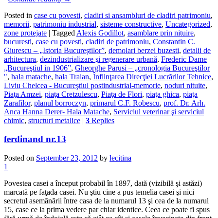
Posted in
case cu povesti
,
cladiri si ansambluri de cladiri patrimoniu
,
memorii
,
patrimoniu industrial
,
sisteme constructive
,
Uncategorized
,
zone protejate
|
Tagged
Alexis Godillot
,
asamblare prin nituire
,
bucuresti
,
case cu povesti
,
cladiri de patrimoniu
,
Constantin C.
Giurescu – „Istoria Bucureştilor”
,
demolari berzei buzesti
,
detalii de
arhitectura
,
dezindustrializare şi regenerare urbană
,
Frederic Dame
„Bucureştiul in 1906”
,
Gheorghe Parusi – „cronologia Bucureştilor
"
,
hala matache
,
hala Traian
,
Înfiinţarea Direcţiei Lucrărilor Tehnice
,
Liviu Chelcea - Bucureştiul postindustrial-memorie
,
noduri nituite
,
Piaţa Amzei
,
piaţa Cretzulescu
,
Piaţa de Flori
,
piaţa ghica
,
piaţa
Zarafilor
,
planul borroczyn
,
primarul C.F. Robescu
,
prof. Dr. Arh.
Anca Hanna Derer- Hala Matache
,
Serviciul veterinar şi serviciul
chimic
,
structuri metalice
|
3
Replies
ferdinand nr.13
Posted on
September 23, 2012
by
lecitina
1
Povestea casei a început probabil în 1897, dată (vizibilă şi astăzi)
marcată pe faţada casei. Nu ştiu cine a pus temelia casei şi nici
secretul asemănării între casa de la numarul 13 şi cea de la numarul
15, case ce la prima vedere par chiar identice. Ceea ce poate fi spus