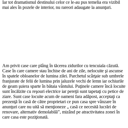
Iar tot dramatismul destinului celor ce le-au pus temelia era vizibil
mai ales în pozele de interior, nu rareori adaugate la anunţuri.
Am privit case care plâng în tăcerea zidurilor cu tencuiala căzută.
Case în care camere stau închise de ani de zile, nelocuite şi ascunse
în spatele obloanelor de lumina zilei. Parchetul scârţaie sub umbrele
franjurate de felii de lumina prin jaluzele vechi de lemn iar ochiurile
de geam şuiera sparte în bătaia vântului. Puţinele camere încă locuite
sunt încălzite cu reşouri electrice iar pereţii sunt tapetaţi cu petice de
ziare. Sunt case locuite acum de oameni fara adăpost, acceptaţi ca
prezenţă în casă de către proprietari ce pun casa spre vânzare în
anunţuri care nu uită să menţioneze „ casă ce necesită lucrări de
renovare, alternativ demolabilă”, mizând pe atractivitatea zonei în
care casa este poziţionată.