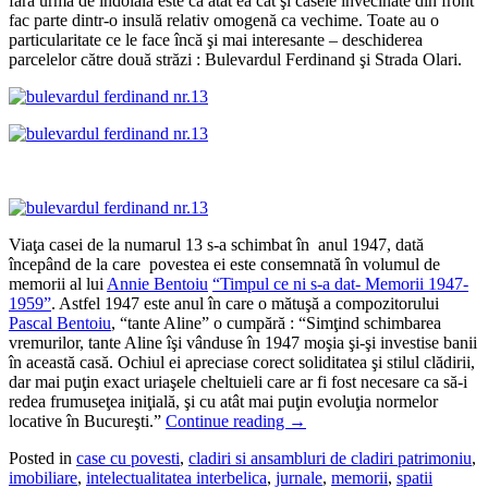
fără urmă de îndoială este că atât ea cât şi casele învecinate din front
fac parte dintr-o insulă relativ omogenă ca vechime. Toate au o
particularitate ce le face încă şi mai interesante – deschiderea
parcelelor către două străzi : Bulevardul Ferdinand şi Strada Olari.
Viaţa casei de la numarul 13 s-a schimbat în anul 1947, dată
începând de la care povestea ei este consemnată în volumul de
memorii al lui
Annie Bentoiu
“Timpul ce ni s-a dat- Memorii 1947-
1959”
. Astfel 1947 este anul în care o mătuşă a compozitorului
Pascal Bentoiu
, “tante Aline” o cumpără : “Simţind schimbarea
vremurilor, tante Aline îşi vânduse în 1947 moşia şi-şi investise banii
în această casă. Ochiul ei apreciase corect soliditatea şi stilul clădirii,
dar mai puţin exact uriaşele cheltuieli care ar fi fost necesare ca să-i
redea frumuseţea iniţială, şi cu atât mai puţin evoluţia normelor
locative în Bucureşti.”
Continue reading
→
Posted in
case cu povesti
,
cladiri si ansambluri de cladiri patrimoniu
,
imobiliare
,
intelectualitatea interbelica
,
jurnale
,
memorii
,
spatii