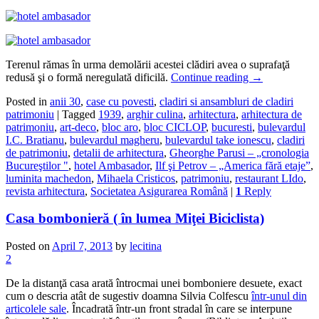
Terenul rămas în urma demolării acestei clădiri avea o suprafaţă
redusă şi o formă neregulată dificilă.
Continue reading
→
Posted in
anii 30
,
case cu povesti
,
cladiri si ansambluri de cladiri
patrimoniu
|
Tagged
1939
,
arghir culina
,
arhitectura
,
arhitectura de
patrimoniu
,
art-deco
,
bloc aro
,
bloc CICLOP
,
bucuresti
,
bulevardul
I.C. Bratianu
,
bulevardul magheru
,
bulevardul take ionescu
,
cladiri
de patrimoniu
,
detalii de arhitectura
,
Gheorghe Parusi – „cronologia
Bucureştilor "
,
hotel Ambasador
,
Ilf şi Petrov – „America fără etaje”
,
luminita machedon
,
Mihaela Cristicos
,
patrimoniu
,
restaurant LIdo
,
revista arhitectura
,
Societatea Asigurarea Română
|
1
Reply
Casa bombonieră ( în lumea Miţei Biciclista)
Posted on
April 7, 2013
by
lecitina
2
De la distanţă casa arată întrocmai unei bomboniere desuete, exact
cum o descria atât de sugestiv doamna Silvia Colfescu
într-unul din
articolele sale
. Încadrată într-un front stradal în care se interpune