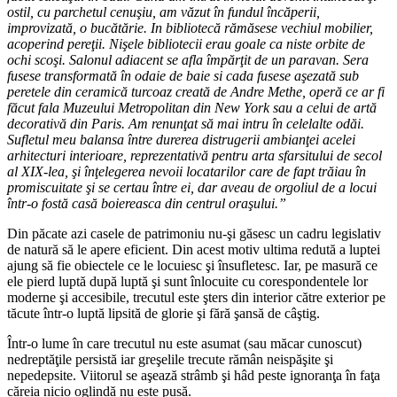
ostil, cu parchetul cenuşiu, am văzut în fundul încăperii,
improvizată, o bucătărie. In bibliotecă rămăsese vechiul mobilier,
acoperind pereţii. Nişele bibliotecii erau goale ca niste orbite de
ochi scoşi. Salonul adiacent se afla împărţit de un paravan. Sera
fusese transformată în odaie de baie si cada fusese aşezată sub
peretele din ceramică turcoaz creată de Andre Methe, operă ce ar fi
făcut fala Muzeului Metropolitan din New York sau a celui de artă
decorativă din Paris. Am renunţat să mai intru în celelalte odăi.
Sufletul meu balansa între durerea distrugerii ambianţei acelei
arhitecturi interioare, reprezentativă pentru arta sfarsitului de secol
al XIX-lea, şi înţelegerea nevoii locatarilor care de fapt trăiau în
promiscuitate şi se certau între ei, dar aveau de orgoliul de a locui
într-o fostă casă boiereasca din centrul oraşului.”
Din păcate azi casele de patrimoniu nu-şi găsesc un cadru legislativ
de natură să le apere eficient. Din acest motiv ultima redută a luptei
ajung să fie obiectele ce le locuiesc şi însufletesc. Iar, pe masură ce
ele pierd luptă după luptă şi sunt înlocuite cu corespondentele lor
moderne şi accesibile, trecutul este şters din interior către exterior pe
tăcute într-o luptă lipsită de glorie şi fără şansă de câştig.
Într-o lume în care trecutul nu este asumat (sau măcar cunoscut)
nedreptăţile persistă iar greşelile trecute rămân neispăşite şi
nepedepsite. Viitorul se aşează strâmb şi hâd peste ignoranţa în faţa
căreia nicio oglindă nu este pusă.