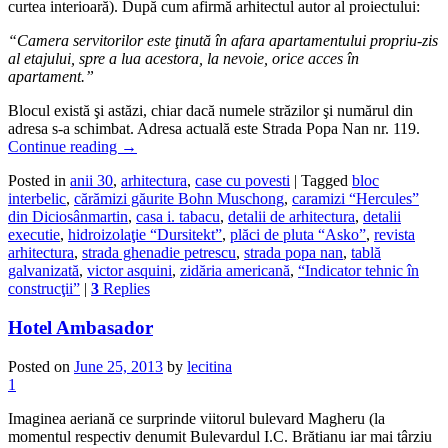
curtea interioară). După cum afirmă arhitectul autor al proiectului:
“Camera servitorilor este ţinută în afara apartamentului propriu-zis
al etajului, spre a lua acestora, la nevoie, orice acces în
apartament.”
Blocul există şi astăzi, chiar dacă numele străzilor şi numărul din
adresa s-a schimbat. Adresa actuală este Strada Popa Nan nr. 119.
Continue reading
→
Posted in
anii 30
,
arhitectura
,
case cu povesti
|
Tagged
bloc
interbelic
,
cărămizi găurite Bohn Muschong
,
caramizi “Hercules”
din Diciosânmartin
,
casa i. tabacu
,
detalii de arhitectura
,
detalii
executie
,
hidroizolaţie “Dursitekt”
,
plăci de pluta “Asko”
,
revista
arhitectura
,
strada ghenadie petrescu
,
strada popa nan
,
tablă
galvanizată
,
victor asquini
,
zidăria americană
,
“Indicator tehnic în
construcţii”
|
3
Replies
Hotel Ambasador
Posted on
June 25, 2013
by
lecitina
1
Imaginea aeriană ce surprinde viitorul bulevard Magheru (la
momentul respectiv denumit Bulevardul I.C. Brătianu iar mai târziu