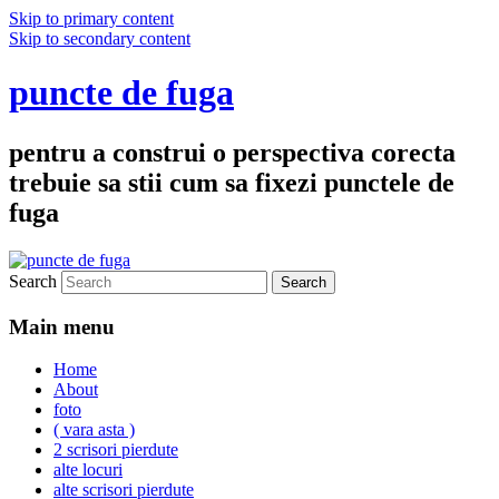
Skip to primary content
Skip to secondary content
puncte de fuga
pentru a construi o perspectiva corecta
trebuie sa stii cum sa fixezi punctele de
fuga
Search
Main menu
Home
About
foto
( vara asta )
2 scrisori pierdute
alte locuri
alte scrisori pierdute