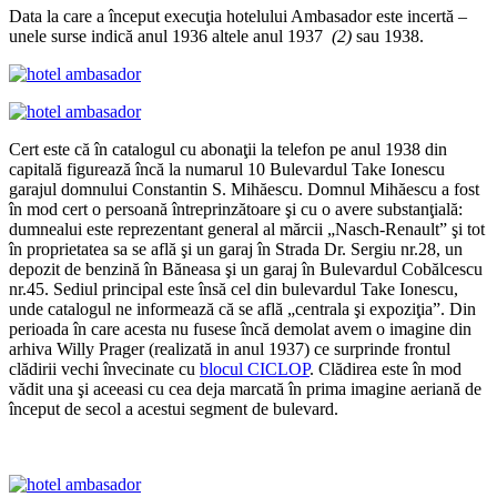
Data la care a început execuţia hotelului Ambasador este incertă –
unele surse indică anul 1936 altele anul 1937
(2)
sau 1938.
Cert este că în catalogul cu abonaţii la telefon pe anul 1938 din
capitală figurează încă la numarul 10 Bulevardul Take Ionescu
garajul domnului Constantin S. Mihăescu. Domnul Mihăescu a fost
în mod cert o persoană întreprinzătoare şi cu o avere substanţială:
dumnealui este reprezentant general al mărcii „Nasch-Renault” şi tot
în proprietatea sa se află şi un garaj în Strada Dr. Sergiu nr.28, un
depozit de benzină în Băneasa şi un garaj în Bulevardul Cobălcescu
nr.45. Sediul principal este însă cel din bulevardul Take Ionescu,
unde catalogul ne informează că se află „centrala şi expoziţia”. Din
perioada în care acesta nu fusese încă demolat avem o imagine din
arhiva Willy Prager (realizată in anul 1937) ce surprinde frontul
clădirii vechi învecinate cu
blocul CICLOP
. Clădirea este în mod
vădit una şi aceeasi cu cea deja marcată în prima imagine aeriană de
început de secol a acestui segment de bulevard.