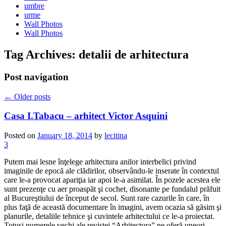
umbre
urme
Wall Photos
Wall Photos
Tag Archives:
detalii de arhitectura
Post navigation
←
Older posts
Casa I.Tabacu – arhitect Victor Asquini
Posted on
January 18, 2014
by
lecitina
3
Putem mai lesne înţelege arhitectura anilor interbelici privind
imaginile de epocă ale clădirilor, observându-le inserate în contextul
care le-a provocat apariţia iar apoi le-a asimilat. În pozele acestea ele
sunt prezenţe cu aer proaspăt şi cochet, disonante pe fundalul prăfuit
al Bucureştiului de început de secol. Sunt rare cazurile în care, în
plus faţă de această documentare în imagini, avem ocazia să găsim şi
planurile, detaliile tehnice şi cuvintele arhitectului ce le-a proiectat.
Totuşi numerele vechi ale revistei “Arhitectura” ne oferă uneori