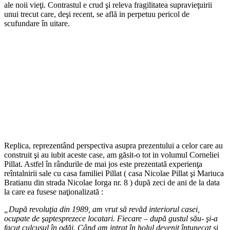
ale noii vieţi. Contrastul e crud şi releva fragilitatea supravieţuirii
unui trecut care, deşi recent, se află in perpetuu pericol de
scufundare în uitare.
Replica, reprezentând perspectiva asupra prezentului a celor care au
construit şi au iubit aceste case, am găsit-o tot in volumul Corneliei
Pillat. Astfel în rândurile de mai jos este prezentată experienţa
reîntalnirii sale cu casa familiei Pillat ( casa Nicolae Pillat şi Mariuca
Bratianu din strada Nicolae Iorga nr. 8 ) după zeci de ani de la data
la care ea fusese naţionalizată :
„După revoluţia din 1989, am vrut să revăd interiorul casei,
ocupate de şaptesprezece locatari. Fiecare – după gustul său- şi-a
facut culcuşul în odăi. Când am intrat în holul devenit întunecat şi