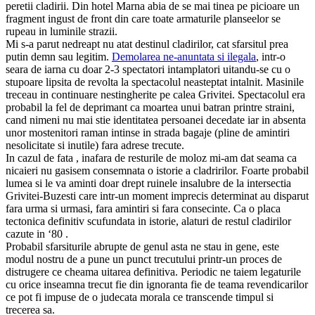
peretii cladirii. Din hotel Marna abia de se mai tinea pe picioare un
fragment ingust de front din care toate armaturile planseelor se
rupeau in luminile strazii.
Mi s-a parut nedreapt nu atat destinul cladirilor, cat sfarsitul prea
putin demn sau legitim.
Demolarea ne-anuntata si ilegala
, intr-o
seara de iarna cu doar 2-3 spectatori intamplatori uitandu-se cu o
stupoare lipsita de revolta la spectacolul neasteptat intalnit. Masinile
treceau in continuare nestingherite pe calea Grivitei. Spectacolul era
probabil la fel de deprimant ca moartea unui batran printre straini,
cand nimeni nu mai stie identitatea persoanei decedate iar in absenta
unor mostenitori raman intinse in strada bagaje (pline de amintiri
nesolicitate si inutile) fara adrese trecute.
In cazul de fata , inafara de resturile de moloz mi-am dat seama ca
nicaieri nu gasisem consemnata o istorie a cladririlor. Foarte probabil
lumea si le va aminti doar drept ruinele insalubre de la intersectia
Grivitei-Buzesti care intr-un moment imprecis determinat au disparut
fara urma si urmasi, fara amintiri si fara consecinte. Ca o placa
tectonica definitiv scufundata in istorie, alaturi de restul cladirilor
cazute in ‘80 .
Probabil sfarsiturile abrupte de genul asta ne stau in gene, este
modul nostru de a pune un punct trecutului printr-un proces de
distrugere ce cheama uitarea definitiva. Periodic ne taiem legaturile
cu orice inseamna trecut fie din ignoranta fie de teama revendicarilor
ce pot fi impuse de o judecata morala ce transcende timpul si
trecerea sa.