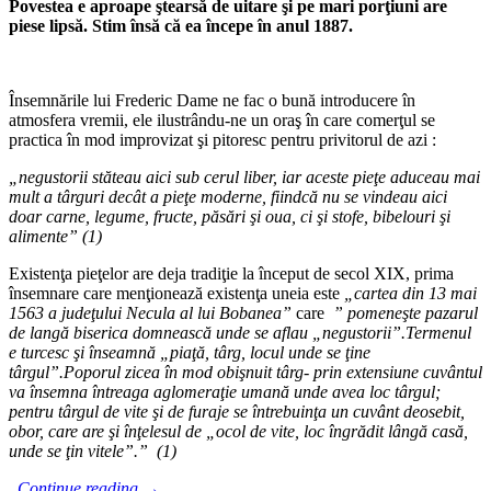
Povestea e aproape
ş
tears
ă
de uitare
ş
i pe mari por
ţ
iuni are
piese lips
ă
. Stim
î
ns
ă că
ea
î
ncepe
î
n anul 1887.
Însemnările lui Frederic Dame ne fac o bună introducere în
atmosfera vremii, ele ilustrându-ne un oraş în care comerţul se
practica în mod improvizat şi pitoresc pentru privitorul de azi :
„negustorii st
ă
teau aici sub cerul liber, iar aceste pie
ţ
e aduceau mai
mult a t
â
rguri dec
â
t a pie
ţ
e moderne, fiindc
ă
nu se vindeau aici
doar carne, legume, fructe, p
ă
s
ă
ri
ş
i oua, ci
ş
i stofe, bibelouri
ş
i
alimente” (1)
Existenţa pieţelor are deja tradiţie la început de secol XIX, prima
însemnare care menţionează existenţa uneia este
„cartea din 13 mai
1563 a jude
ţ
ului Necula al lui Bobanea”
care
” pomene
ş
te pazarul
de lang
ă
biserica domneasc
ă
unde se aflau „negustorii”.Termenul
e turcesc
ş
i
î
nseamn
ă
„pia
ţă
, t
â
rg, locul unde se
ţ
ine
t
â
rgul”.Poporul zicea
î
n mod obi
ş
nuit t
â
rg- prin extensiune cuv
â
ntul
va
î
nsemna
î
ntreaga aglomera
ţ
ie uman
ă
unde avea loc t
â
rgul;
pentru t
â
rgul de vite
ş
i de furaje se
î
ntrebuin
ţ
a un cuv
â
nt deosebit,
obor, care are
ş
i
î
n
ţ
elesul de „ocol de vite, loc
î
ngr
ă
dit l
â
ng
ă
cas
ă
,
unde se
ţ
in vitele”.” (1)
Continue reading
→