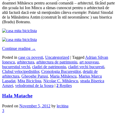
doamnei Mihăescu pentru această comandă – arhitectul, făcând parte
din şcoala lui Ion Mincu a rămas cunoscut pentru o arhitectură de
altă factură dacă este să menţionăm câteva exemple: Palatul Sinodal
de la Mănăstirea Antim (construit în stil neoromânesc ) sau biserica
(Bradu) Boteanu.
Continue reading
→
Posted in
case cu povesti
,
Uncategorized
|
Tagged
Adrian Silvan
Ionescu
,
arhitectura
,
arhitectura de patrimoniu
,
art nouveau
,
bucurestiul vechi
,
cladiri de patrimoniu
,
cladiri vechi bucuresti
,
Clubul velocipedistilor
,
Cronologia Bucureştilor
,
detalii de
arhitectura
,
Gheoghe Parusi
,
Maria Mihăescu
,
Marius Marcu
Lapadat
,
Miţa Biciclista
,
Nicolae C. Mihăescu
,
strada Biserica
Amzei
,
velodromul de la Şosea
|
2
Replies
Hala Matache
Posted on
November 5, 2012
by
lecitina
3