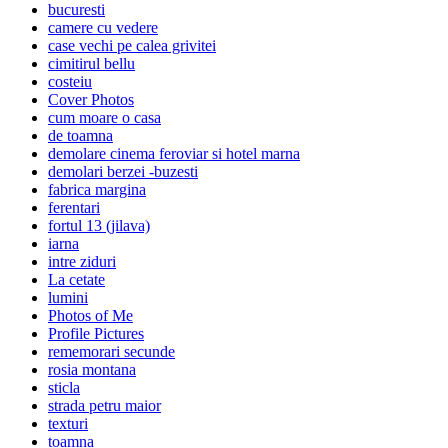
bucuresti
camere cu vedere
case vechi pe calea grivitei
cimitirul bellu
costeiu
Cover Photos
cum moare o casa
de toamna
demolare cinema feroviar si hotel marna
demolari berzei -buzesti
fabrica margina
ferentari
fortul 13 (jilava)
iarna
intre ziduri
La cetate
lumini
Photos of Me
Profile Pictures
rememorari secunde
rosia montana
sticla
strada petru maior
texturi
toamna