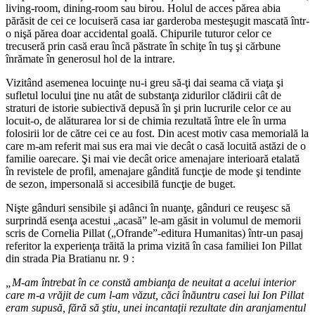
living-room, dining-room sau birou. Holul de acces părea abia
părăsit de cei ce locuiseră casa iar garderoba mesteşugit mascată într-
o nişă părea doar accidental goală. Chipurile tuturor celor ce
trecuseră prin casă erau încă păstrate în schiţe în tuş şi cărbune
înrămate în generosul hol de la intrare.
Vizitând asemenea locuinţe nu-i greu să-ţi dai seama că viaţa şi
sufletul locului ţine nu atât de substanţa zidurilor clădirii cât de
straturi de istorie subiectivă depusă în şi prin lucrurile celor ce au
locuit-o, de alăturarea lor si de chimia rezultată între ele în urma
folosirii lor de către cei ce au fost. Din acest motiv casa memorială la
care m-am referit mai sus era mai vie decât o casă locuită astăzi de o
familie oarecare. Şi mai vie decât orice amenajare interioară etalată
în revistele de profil, amenajare gândită funcţie de mode şi tendinte
de sezon, impersonală si accesibilă funcţie de buget.
Nişte gânduri sensibile şi adânci în nuanţe, gânduri ce reuşesc să
surprindă esenţa acestui „acasă” le-am găsit in volumul de memorii
scris de Cornelia Pillat („Ofrande”-editura Humanitas) într-un pasaj
referitor la experienţa trăită la prima vizită în casa familiei Ion Pillat
din strada Pia Bratianu nr. 9 :
„M-am întrebat în ce constă ambianţa de neuitat a acelui interior
care m-a vrăjit de cum l-am văzut, căci înăuntru casei lui Ion Pillat
eram supusă, fără să ştiu, unei incantaţii rezultate din aranjamentul