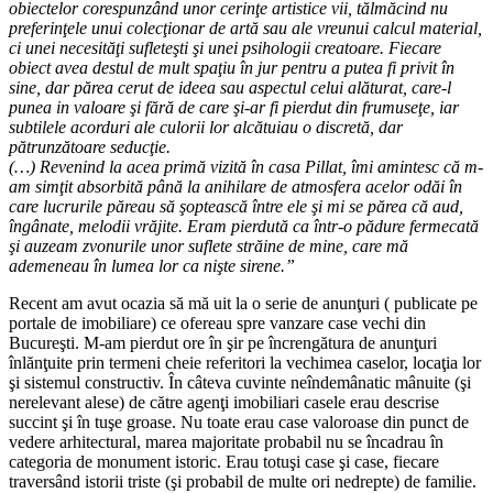
obiectelor corespunzând unor cerinţe artistice vii, tălmăcind nu
preferinţele unui colecţionar de artă sau ale vreunui calcul material,
ci unei necesităţi sufleteşti şi unei psihologii creatoare. Fiecare
obiect avea destul de mult spaţiu în jur pentru a putea fi privit în
sine, dar părea cerut de ideea sau aspectul celui alăturat, care-l
punea in valoare şi fără de care şi-ar fi pierdut din frumuseţe, iar
subtilele acorduri ale culorii lor alcătuiau o discretă, dar
pătrunzătoare seducţie.
(…) Revenind la acea primă vizită în casa Pillat, îmi amintesc că m-
am simţit absorbită până la anihilare de atmosfera acelor odăi în
care lucrurile păreau să şoptească între ele şi mi se părea că aud,
îngânate, melodii vrăjite. Eram pierdută ca într-o pădure fermecată
şi auzeam zvonurile unor suflete străine de mine, care mă
ademeneau în lumea lor ca nişte sirene.”
Recent am avut ocazia să mă uit la o serie de anunţuri ( publicate pe
portale de imobiliare) ce ofereau spre vanzare case vechi din
Bucureşti. M-am pierdut ore în şir pe încrengătura de anunţuri
înlănţuite prin termeni cheie referitori la vechimea caselor, locaţia lor
şi sistemul constructiv. În câteva cuvinte neîndemânatic mânuite (şi
nerelevant alese) de către agenţi imobiliari casele erau descrise
succint şi în tuşe groase. Nu toate erau case valoroase din punct de
vedere arhitectural, marea majoritate probabil nu se încadrau în
categoria de monument istoric. Erau totuşi case şi case, fiecare
traversând istorii triste (şi probabil de multe ori nedrepte) de familie.