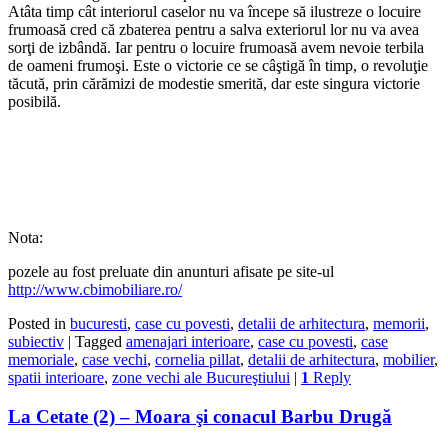
Atâta timp cât interiorul caselor nu va începe să ilustreze o locuire
frumoasă cred că zbaterea pentru a salva exteriorul lor nu va avea
sorţi de izbândă. Iar pentru o locuire frumoasă avem nevoie terbila
de oameni frumoşi. Este o victorie ce se câştigă în timp, o revoluţie
tăcută, prin cărămizi de modestie smerită, dar este singura victorie
posibilă.
Nota:
pozele au fost preluate din anunturi afisate pe site-ul
http://www.cbimobiliare.ro/
Posted in
bucuresti
,
case cu povesti
,
detalii de arhitectura
,
memorii
,
subiectiv
|
Tagged
amenajari interioare
,
case cu povesti
,
case
memoriale
,
case vechi
,
cornelia pillat
,
detalii de arhitectura
,
mobilier
,
spatii interioare
,
zone vechi ale Bucureştiului
|
1
Reply
La Cetate (2) – Moara şi conacul Barbu Drugă