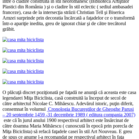
între o clădire construită în stil neoromânesc (Biblioteca Artiştilor
Plastici din România ) şi o cladire în stil eclectic ( sediul ambasadei
franceze), casa de la intersecţia străzii Christian Tell şi Biserica
Amzei surprinde prin decoratia încărcată a faţadelor ce o transformă
într-o apariţie inedita, greu de ignorat chiar şi de către trecătorul
grăbit.
O plăcuţă discret poziţionată pe faţadă ne anunţă că aceasta este casa
legendarei Miţa Biciclista, casă construită la început de secol de
către arhitectul Nicolae C. Mihăescu. Adevărul istoric, puţin diferit,
consemnat în volumul
Cronologia Bucureştilor de Gheoghe Parusi
– 20 septembrie 1459 -31 decembrie 1989 ( editura compania 2007)
este că în jurul anului 1900 respectivul arhitect este însărcinat de
către doamna Maria Mihăescu ( cunoscută în epocă prin porecla de
Miţa Biciclista) să refacă faţadele casei în stil Art Nouveau. E greu
de spus ce anume l-a recomandat pe respectivul arhitect în faţa