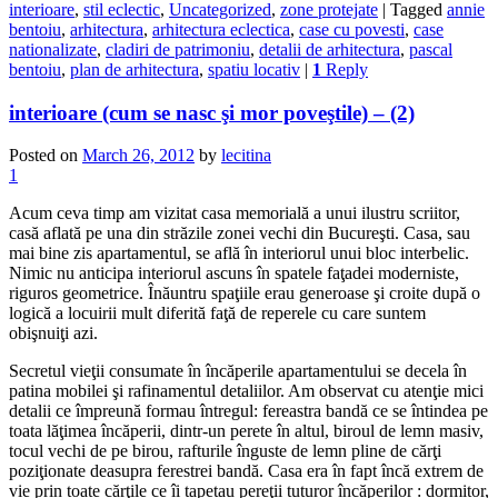
interioare
,
stil eclectic
,
Uncategorized
,
zone protejate
|
Tagged
annie
bentoiu
,
arhitectura
,
arhitectura eclectica
,
case cu povesti
,
case
nationalizate
,
cladiri de patrimoniu
,
detalii de arhitectura
,
pascal
bentoiu
,
plan de arhitectura
,
spatiu locativ
|
1
Reply
interioare (cum se nasc şi mor poveştile) – (2)
Posted on
March 26, 2012
by
lecitina
1
Acum ceva timp am vizitat casa memorială a unui ilustru scriitor,
casă aflată pe una din străzile zonei vechi din Bucureşti. Casa, sau
mai bine zis apartamentul, se află în interiorul unui bloc interbelic.
Nimic nu anticipa interiorul ascuns în spatele faţadei moderniste,
riguros geometrice. Înăuntru spaţiile erau generoase şi croite după o
logică a locuirii mult diferită faţă de reperele cu care suntem
obişnuiţi azi.
Secretul vieţii consumate în încăperile apartamentului se decela în
patina mobilei şi rafinamentul detaliilor. Am observat cu atenţie mici
detalii ce împreună formau întregul: fereastra bandă ce se întindea pe
toata lăţimea încăperii, dintr-un perete în altul, biroul de lemn masiv,
tocul vechi de pe birou, rafturile înguste de lemn pline de cărţi
poziţionate deasupra ferestrei bandă. Casa era în fapt încă extrem de
vie prin toate cărţile ce îi tapetau pereţii tuturor încăperilor : dormitor,