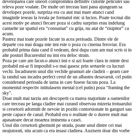
developarea care uneori compromitea definitiv culorile peliculei sau
releva poze voalate. De multe ori treceau luni pana ajungeam sa
developez pozele, surpriza era cu atat mai mare atunci cand
imaginile ieseau la iveala pe formatul mic si lucios. Poate tocmai din
acest motiv pe atunci fiecare poza si cadru surprins erau indelung
cantarite iar spatiul era “consumat” cu grija, nu atat de “risipitor” ca
acum.
Pastrez mai toate pozele facute in acea perioada. Dintre ele de
departe cea mai draga mie imi este o poza cu cinema feroviar. Era
probabil prima data cand il vedeam, desi dupa cum am mai scris si in
alte posturi Bucurestiul nu imi era deloc strain.
Poza pe care am facut-o atunci imi e si azi foarte clara in minte desi
probabil mi-ar fi imposibil s-o mai gasesc prin sertarele cu lucruri
vechi. Incadrasem unul din vechile geamuri ale cladirii – geam care
la randul sau incadra perfect cerul de un albastru desavarsit, cel putin
considerand perioada de iarna in care fusese facuta poza. La
momentul respectiv intitulasem mental (cel putin) poza “framing the
sky”.
Doar mult mai tarziu am descoperit ca marea majoritate a oamenilor
care treceau pe langa cladire mai curand observau mizeria trotuarului
si cersetorii adormiti de nevoie in pozitii contorsionate in ganguri sau
peste capace de canal. Probabil era o realitate de o durere mult mai
apasatoare decat moartea iminenta a casei.
Unul din cersetorii ghemuiti pe strada, poate unul dintre cei mai
neajutorati, stiu acum ca era insasi cladirea. Auzisem doar din vorbe