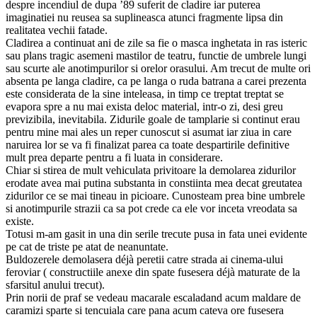
despre incendiul de dupa ’89 suferit de cladire iar puterea
imaginatiei nu reusea sa suplineasca atunci fragmente lipsa din
realitatea vechii fatade.
Cladirea a continuat ani de zile sa fie o masca inghetata in ras isteric
sau plans tragic asemeni mastilor de teatru, functie de umbrele lungi
sau scurte ale anotimpurilor si orelor orasului. Am trecut de multe ori
absenta pe langa cladire, ca pe langa o ruda batrana a carei prezenta
este considerata de la sine inteleasa, in timp ce treptat treptat se
evapora spre a nu mai exista deloc material, intr-o zi, desi greu
previzibila, inevitabila. Zidurile goale de tamplarie si continut erau
pentru mine mai ales un reper cunoscut si asumat iar ziua in care
naruirea lor se va fi finalizat parea ca toate despartirile definitive
mult prea departe pentru a fi luata in considerare.
Chiar si stirea de mult vehiculata privitoare la demolarea zidurilor
erodate avea mai putina substanta in constiinta mea decat greutatea
zidurilor ce se mai tineau in picioare. Cunosteam prea bine umbrele
si anotimpurile strazii ca sa pot crede ca ele vor inceta vreodata sa
existe.
Totusi m-am gasit in una din serile trecute pusa in fata unei evidente
pe cat de triste pe atat de neanuntate.
Buldozerele demolasera déjà peretii catre strada ai cinema-ului
feroviar ( constructiile anexe din spate fusesera déjà maturate de la
sfarsitul anului trecut).
Prin norii de praf se vedeau macarale escaladand acum maldare de
caramizi sparte si tencuiala care pana acum cateva ore fusesera