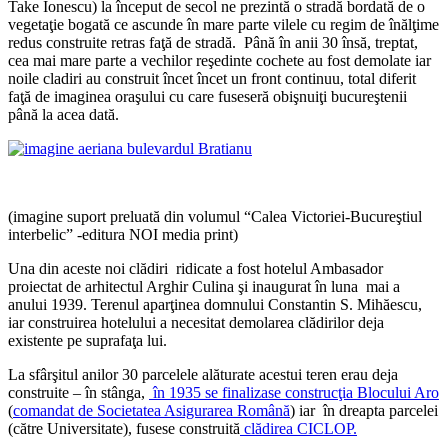
Take Ionescu) la început de secol ne prezintă o stradă bordată de o
vegetaţie bogată ce ascunde în mare parte vilele cu regim de înălţime
redus construite retras faţă de stradă. Până în anii 30 însă, treptat,
cea mai mare parte a vechilor reşedinte cochete au fost demolate iar
noile cladiri au construit încet încet un front continuu, total diferit
faţă de imaginea oraşului cu care fuseseră obişnuiţi bucureştenii
până la acea dată.
(imagine suport preluată din volumul “Calea Victoriei-Bucureştiul
interbelic” -editura NOI media print)
Una din aceste noi clădiri ridicate a fost hotelul Ambasador
proiectat de arhitectul Arghir Culina şi inaugurat în luna mai a
anului 1939. Terenul aparţinea domnului Constantin S. Mihăescu,
iar construirea hotelului a necesitat demolarea clădirilor deja
existente pe suprafaţa lui.
La sfârşitul anilor 30 parcelele alăturate acestui teren erau deja
construite – în stânga,
în 1935 se finalizase construcţia Blocului Aro
(
comandat de Societatea Asigurarea Română
) iar în dreapta parcelei
(către Universitate), fusese construită
clădirea CICLOP.