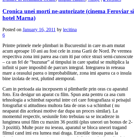
Cronica unei morti ne-autorizate (cinema Feroviar si
hotel Marna)
Posted on
January 16, 2011
by
lecitina
6
Printre primele mele plimbari in Bucurestiul in care m-am mutat
acum aproape 10 ani au fost cele in zona Garii de Nord. Pe vremea
respectiva zona imi parea asa cum iti par orice strazi semi-cunoscute
– ca un fel de “buzunar” al timpului in care spatiul se multiplica la
infinit si pare imposibil de parcurs integral. Integrarea in reteaua
mare a orasului parea o improbabilitate, zona imi aparea ca o insula
bine izolata de rest, plutind atemporal.
Cam in perioada aia incepusem si plimbarile prin oras cu aparatul
foto. Era desigur un aparat cu film. Spun asta pentru ca asa cum
tehnologia a schimbat raportul intre cel care fotografiaza si peisajul
fotografiat si atitudinea multora fata de oras s-a schimbat ( nu
neaparat din aceleasi motive dar dupa un proces similar). La
momentul respectiv, sesiunile foto trebuiau sa se incadreze in
lungimea unui film cu maxim 36 pozitii (plus uneori un bonus de 2-
3 pozitii). Multe poze nu ieseau, aparatul se bloca uneori tragand
filmul cand imi era lumea mai draga. Emotiile tineau pana la