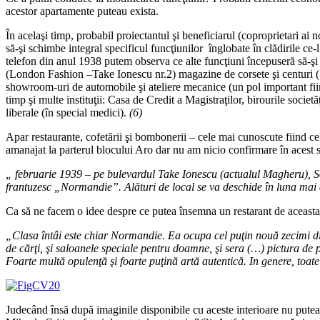
acestor apartamente puteau exista.
În acelaşi timp, probabil proiectantul şi beneficiarul (coproprietari ai 
să-şi schimbe integral specificul funcţiunilor înglobate în clădirile ce
telefon din anul 1938 putem observa ce alte funcţiuni începuseră să-ş
(London Fashion –Take Ionescu nr.2) magazine de corsete şi centuri (S
showroom-uri de automobile şi ateliere mecanice (un pol important fii
timp şi multe instituţii: Casa de Credit a Magistraţilor, birourile soci
liberale (în special medici).
(6)
Apar restaurante, cofetării şi bombonerii – cele mai cunoscute fiind ce
amanajat la parterul blocului Aro dar nu am nicio confirmare în acest 
„ februarie 1939 – pe bulevardul Take Ionescu (actualul Magheru), 
frantuzesc „Normandie”. Al
ă
turi de local se va deschide
î
n luna mai 
Ca să ne facem o idee despre ce putea însemna un restarant de aceasta
„Clasa
î
nt
â
i este chiar Normandie. Ea ocupa cel pu
ţ
in nou
ă
zecimi di
de c
ă
r
ţ
i,
ş
i saloanele speciale pentru doamne,
ş
i sera (…) pictura de 
Foarte mult
ă
opulen
ţă
ş
i foarte pu
ţ
in
ă
art
ă
autentic
ă
. In genere, toat
Judecând însă după imaginile disponibile cu aceste interioare nu putea