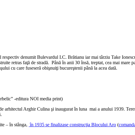
respectiv denumit Bulevardul I.C. Brătianu iar mai târziu Take Ionescu)
uite retras faţă de stradă. Până în anii 30 însă, treptat, cea mai mare pa
raşului cu care fuseseră obişnuiţi bucureştenii până la acea dată.
erbelic” -editura NOI media print)
 de arhitectul Arghir Culina şi inaugurat în luna mai a anului 1939. Te
i.
ite – în stânga,
în 1935 se finalizase construcţia Blocului Aro
(
comanda