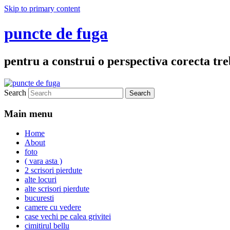
Skip to primary content
puncte de fuga
pentru a construi o perspectiva corecta treb
Search
Main menu
Home
About
foto
( vara asta )
2 scrisori pierdute
alte locuri
alte scrisori pierdute
bucuresti
camere cu vedere
case vechi pe calea grivitei
cimitirul bellu