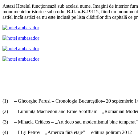
Astazi Hotelul funcţionează sub acelasi nume. Imagini de interior fur
monumentelor istorice sub codul B-II-m-B-19115, fiind un monument de
astfel încât astăzi ea nu este inclusă pe lista clădirilor din capitală ce p
(1) – Gheorghe Parusi – Cronologia Bucureştilor– 20 septembrie 1
(2) – Luminiţa Machedon and Ernie Scoffham – „Romanian Modernism
(3) – Mihaela Criticos – „Art deco sau modernismul bine temperat” 
(4) – Ilf şi Petrov – „America fără etaje” – editura polirom 2012