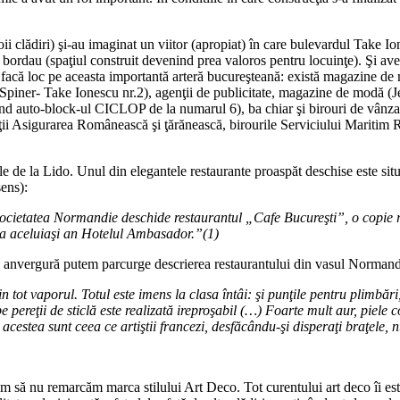
noii clădiri) şi-au imaginat un viitor (apropiat) în care bulevardul Take I
-l bordau (spaţiul construit devenind prea valoros pentru locuinţe). Şi av
i facă loc pe aceasta importantă arteră bucureşteană: există magazine de
piner- Take Ionescu nr.2), agenţii de publicitate, magazine de modă (Je
nd auto-block-ul CICLOP de la numarul 6), ba chiar şi birouri de vânzar
etăţii Asigurarea Românească şi ţărănească, birourile Serviciului Maritim
le de la Lido. Unul din elegantele restaurante proaspăt deschise este si
sens):
Societatea Normandie deschide restaurantul „Cafe Bucure
ş
ti”, o copie 
a aceluia
ş
i an Hotelul Ambasador.”(1)
 anvergură putem parcurge descrierea restaurantului din vasul Normandie 
n tot vaporul. Totul este imens la clasa
î
nt
â
i:
ş
i pun
ţ
ile pentru plimb
ă
ri
pe pere
ţ
ii de sticl
ă
este realizat
ă
irepro
ş
abil (…) Foarte mult aur, piele c
e acestea sunt ceea ce arti
ş
tii francezi, desf
ă
c
â
ndu-
ş
i dispera
ţ
i bra
ţ
ele, 
m să nu remarcăm marca stilului Art Deco. Tot curentului art deco îi est