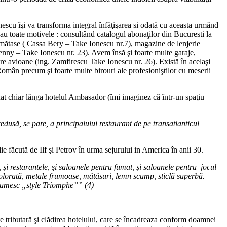
onescu îşi va transforma integral înfăţişarea si odată cu aceasta urmând
eau toate motivele : consultând catalogul abonaţilor din Bucuresti la
 mătase ( Cassa Bery – Take Ionescu nr.7), magazine de lenjerie
nny – Take Ionescu nr. 23). Avem însă şi foarte multe garaje,
e avioane (ing. Zamfirescu Take Ionescu nr. 26). Există în acelaşi
 Român precum şi foarte multe birouri ale profesioniştilor cu meserii
tuat chiar lânga hotelul Ambasador (îmi imaginez că într-un spaţiu
redus
ă
, se pare, a principalului restaurant de pe transatlanticul
făcută de Ilf şi Petrov în urma sejurului in America în anii 30.
,
ş
i restarantele,
ş
i saloanele pentru fumat,
ş
i saloanele pentru jocul
olorat
ă
, metale frumoase, m
ă
t
ă
suri, lemn scump, sticl
ă
superb
ă
.
numesc „style Triomphe”” (4)
e tributară şi clădirea hotelului, care se încadreaza conform doamnei