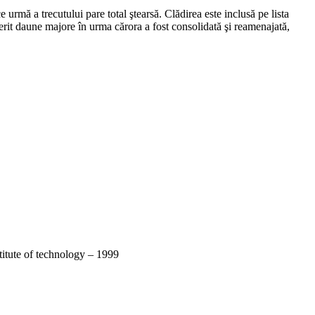
e urmă a trecutului pare total ştearsă. Clădirea este inclusă pe lista
it daune majore în urma cărora a fost consolidată şi reamenajată,
tute of technology – 1999