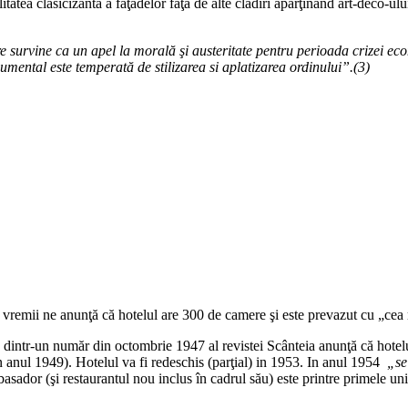
tatea clasicizantă a faţadelor faţă de alte clădiri aparţinând art-deco-ul
are survine ca un apel la moral
ă
ş
i austeritate pentru perioada crizei e
umental este temperat
ă
de stilizarea si aplatizarea ordinului”.(3)
e vremii ne anunţă că hotelul are 300 de camere şi este prevazut cu „cea
 dintr-un număr din octombrie 1947 al revistei Scânteia anunţă că hotel
 (in anul 1949). Hotelul va fi redeschis (parţial) in 1953. In anul 1954
„se
sador (şi restaurantul nou inclus în cadrul său) este printre primele uni