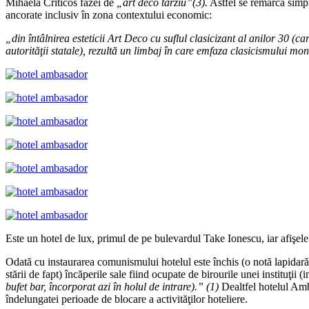
Mihaela Criticos fazei de
„art deco tarziu”(3).
Astfel se remarcă simpli
ancorate inclusiv în zona contextului economic:
„din
î
nt
â
lnirea esteticii Art Deco cu suflul clasicizant al anilor 30 (c
autorit
ăţ
ii statale), rezult
ă
un limbaj
î
n care emfaza clasicismului mon
Este un hotel de lux, primul de pe bulevardul Take Ionescu, iar afişel
Odată cu instaurarea comunismului hotelul este închis (o notă lapidară
stării de fapt) încăperile sale fiind ocupate de birourile unei instituţii
bufet bar,
î
ncorporat azi
î
n holul de intrare).” (1)
Dealtfel hotelul Amba
îndelungatei perioade de blocare a activităţilor hoteliere.