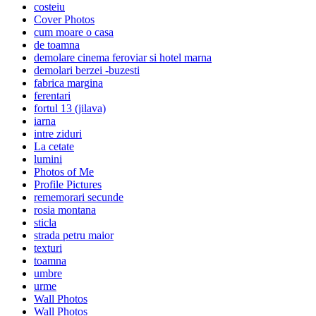
costeiu
Cover Photos
cum moare o casa
de toamna
demolare cinema feroviar si hotel marna
demolari berzei -buzesti
fabrica margina
ferentari
fortul 13 (jilava)
iarna
intre ziduri
La cetate
lumini
Photos of Me
Profile Pictures
rememorari secunde
rosia montana
sticla
strada petru maior
texturi
toamna
umbre
urme
Wall Photos
Wall Photos