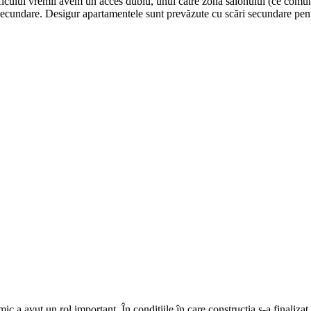
ficului vremii avem un acces dublu, unul către zona salonului (ce comun
r secundare. Desigur apartamentele sunt prevăzute cu scări secundare pent
c a avut un rol important. În conditiile în care construcţia s-a finalizat