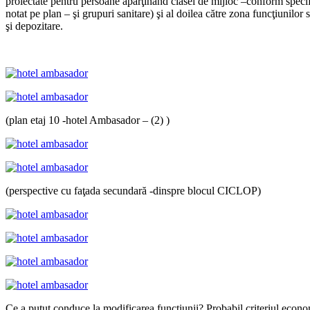
proiectate pentru persoane aparţinând clasei de mijloc –conform speci
notat pe plan – şi grupuri sanitare) şi al doilea către zona funcţiunilo
şi depozitare.
(plan etaj 10 -hotel Ambasador – (2) )
(perspective cu faţada secundară -dinspre blocul CICLOP)
Ce a putut conduce la modificarea funcţiunii? Probabil criteriul economi