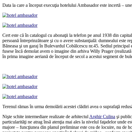
Data la care a început execuţia hotelului Ambasador este incertă – un
Cert este că în catalogul cu abonaţii la telefon pe anul 1938 din cap
persoană întreprinzătoare şi cu o avere substanţială: dumnealui este rep
Băneasa şi un garaj în Bulevardul Cobălcescu nr.45. Sediul principal e
fusese încă demolat avem o imagine din arhiva Willy Prager (realizată 
în prima imagine aeriană de început de secol a acestui segment de bul
Terenul rămas în urma demolării acestei clădiri avea o suprafaţă redusă
Nişte schite intermediare realizate de arhitectul
Arghir Culina
şi public
particularităţi ne atrag însă atenţia mai ales la nivelul faţadelor unde e
majore – funcţiunea din planul preliminar este cea de locuire, nu de hote