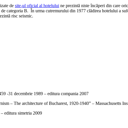
nizate de
site-ul oficial al hotelului
ne prezintă niste încăperi din care oric
 categoria B. În urma cutremurului din 1977 clădirea hotelului a sufer
rezintă risc seismic.
459 -31 decembrie 1989 – editura compania 2007
 – The architecture of Bucharest, 1920-1940” – Massachusetts Insti
– editura simetria 2009