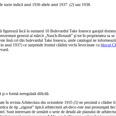
ele surse indică anul 1936 altele anul 1937
(2)
sau 1938.
itală figurează încă la numarul 10 Bulevardul Take Ionescu garajul dom
rezentant general al mărcii „Nasch-Renault” şi tot în proprietatea sa se 
ste însă cel din bulevardul Take Ionescu, unde catalogul ne informează c
in anul 1937) ce surprinde frontul clădirii vechi învecinate cu
blocul 
evard.
 şi o formă neregulată dificilă.
ate în revista Arhitectura din octombrie 1935
(5)
ne prezintă o clădire f
stetica de tip „zigurat” tipică arhitecturii art-deco este mai pronunţată d
l. Sunt interesant de urmărit o serie de detalii ale planului de arhitectu