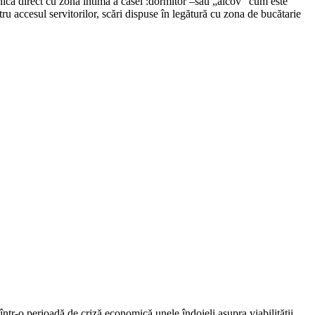
ică direct cu zona intimă a casei :dormitor –sau „alcov” cum este
ru accesul servitorilor, scări dispuse în legătură cu zona de bucătarie
 într-o perioadă de criză economică unele îndoieli asupra viabilităţii