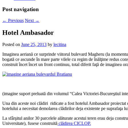
Post navigation
←
Previous
Next
→
Hotel Ambasador
Posted on
June 25, 2013
by
lecitina
Imaginea aeriană ce surprinde viitorul bulevard Magheru (la momentul 
bogată ce ascunde în mare parte vilele cu regim de înălţime redus constr
construit încet încet un front continuu, total diferit faţă de imaginea o
(imagine suport preluată din volumul “Calea Victoriei-Bucureştiul int
Una din aceste noi clădiri ridicate a fost hotelul Ambasador proiectat
hotelului a necesitat demolarea clădirilor deja existente pe suprafaţa lu
La sfârşitul anilor 30 parcelele alăturate acestui teren erau deja constru
Universitate), fusese construită
clădirea CICLOP.