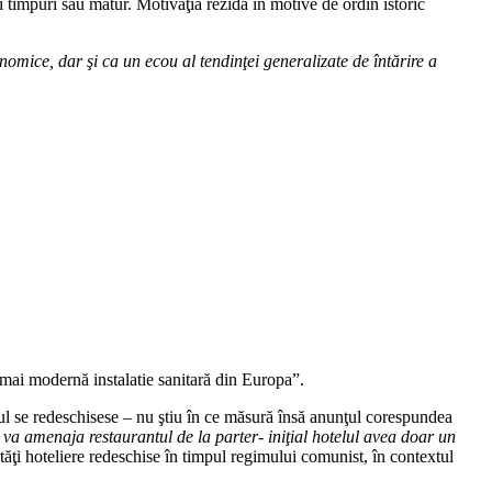
ui timpuri sau matur. Motivaţia rezidă în motive de ordin istoric
conomice, dar
ş
i ca un ecou al tendin
ţ
ei generalizate de
î
nt
ă
rire a
 mai modernă instalatie sanitară din Europa”.
ul se redeschisese – nu ştiu în ce măsură însă anunţul corespundea
 va amenaja restaurantul de la parter- ini
ţ
ial hotelul avea doar un
tăţi hoteliere redeschise în timpul regimului comunist, în contextul