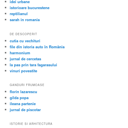
idei urbane
istorioare bucurestene
reptilianul
sarah in romania
DE DESCOPERIT
cutia cu vechituri
file din istoria auto în România
harmonium
jurnal de cercetas
la pas prin tara fagarasului
vinuri povestite
GANDURI FRUMOASE
florin lazarescu
gilda popa
ileana partenie
jurnal de piscotar
ISTORIE SI ARHITECTURA