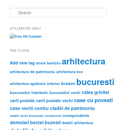
S
e
a
r
UTILIZATORI UNICI
c
h
TAG CLOUD
arhitectura
Add new tag
annie bentoiu
arhitectura de patrimoniu
arhitectura eco
bucuresti
brasov
arhitectura spatiului interior
calea grivitei
bucurestiul interbelic
bucurestiul vechi
case cu povesti
carti postale
carti postale vechi
case vechi
centru
cladiri de patrimoniu
corespondenta
cladiri vechi bucuresti
constructii
demolari berzei buzesti
detalii arhitectura