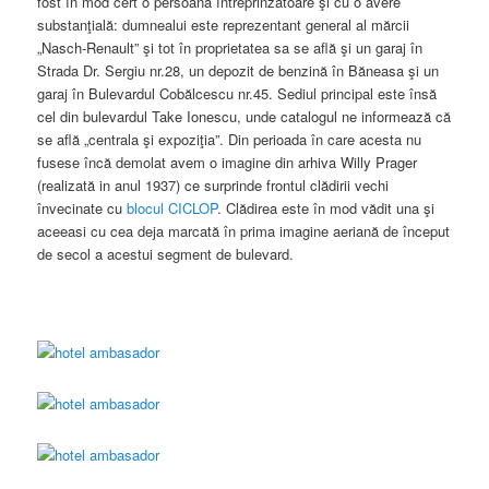
fost în mod cert o persoană întreprinzătoare şi cu o avere
substanţială: dumnealui este reprezentant general al mărcii
„Nasch-Renault” şi tot în proprietatea sa se află şi un garaj în
Strada Dr. Sergiu nr.28, un depozit de benzină în Băneasa şi un
garaj în Bulevardul Cobălcescu nr.45. Sediul principal este însă
cel din bulevardul Take Ionescu, unde catalogul ne informează că
se află „centrala şi expoziţia”. Din perioada în care acesta nu
fusese încă demolat avem o imagine din arhiva Willy Prager
(realizată in anul 1937) ce surprinde frontul clădirii vechi
învecinate cu
blocul CICLOP
. Clădirea este în mod vădit una şi
aceeasi cu cea deja marcată în prima imagine aeriană de început
de secol a acestui segment de bulevard.