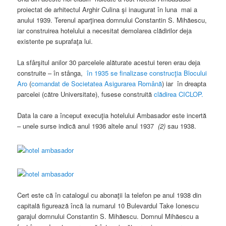
proiectat de arhitectul Arghir Culina şi inaugurat în luna mai a
anului 1939. Terenul aparţinea domnului Constantin S. Mihăescu,
iar construirea hotelului a necesitat demolarea clădirilor deja
existente pe suprafaţa lui.
La sfârşitul anilor 30 parcelele alăturate acestui teren erau deja
construite – în stânga,
în 1935 se finalizase construcţia Blocului
Aro
(
comandat de Societatea Asigurarea Română
) iar în dreapta
parcelei (către Universitate), fusese construită
clădirea CICLOP.
Data la care a început execuţia hotelului Ambasador este incertă
– unele surse indică anul 1936 altele anul 1937
(2)
sau 1938.
Cert este că în catalogul cu abonaţii la telefon pe anul 1938 din
capitală figurează încă la numarul 10 Bulevardul Take Ionescu
garajul domnului Constantin S. Mihăescu. Domnul Mihăescu a