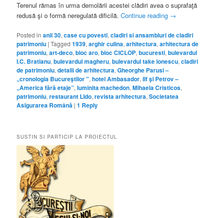
Terenul rămas în urma demolării acestei clădiri avea o suprafaţă
redusă şi o formă neregulată dificilă.
Continue reading
→
Posted in
anii 30
,
case cu povesti
,
cladiri si ansambluri de cladiri
patrimoniu
|
Tagged
1939
,
arghir culina
,
arhitectura
,
arhitectura de
patrimoniu
,
art-deco
,
bloc aro
,
bloc CICLOP
,
bucuresti
,
bulevardul
I.C. Bratianu
,
bulevardul magheru
,
bulevardul take ionescu
,
cladiri
de patrimoniu
,
detalii de arhitectura
,
Gheorghe Parusi –
„cronologia Bucureştilor "
,
hotel Ambasador
,
Ilf şi Petrov –
„America fără etaje”
,
luminita machedon
,
Mihaela Cristicos
,
patrimoniu
,
restaurant LIdo
,
revista arhitectura
,
Societatea
Asigurarea Română
|
1
Reply
SUSTIN SI PARTICIP LA PROIECTUL