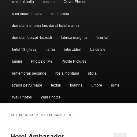
cimitirul bellu
costeiu
Cover Photos
cum moare o casa
de toamna
demolare cinema feroviar si hotel marna
demolari berzei -buzesti
fabrica margina
ferentari
fortul 13 (jilava)
iarna
intre ziduri
La cetate
lumini
Photos of Me
Profile Pictures
rememorari secunde
rosia montana
sticla
strada petru maior
texturi
toamna
umbre
urme
Wall Photos
Wall Photos
TAG ARCHIVES:
RESTAURANT LIDO
Hotel Ambasador