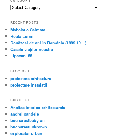
CATEGORII
categorii
RECENT POSTS
Mahalaua Caimata
Roata Lumii
Douăzeci de ani în România (1889-1911)
Casele vieţilor noastre
Lipscani 55
BLOGROLL
proiectare arhitectura
proiectare instalatii
BUCURESTI
Analiza istorico arhitecturala
andrei pandele
bucharestbabylon
bucharestunknown
explorator urban