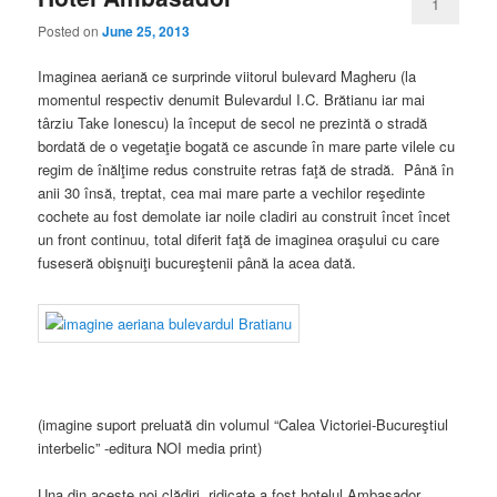
1
Posted on
June 25, 2013
Imaginea aeriană ce surprinde viitorul bulevard Magheru (la
momentul respectiv denumit Bulevardul I.C. Brătianu iar mai
târziu Take Ionescu) la început de secol ne prezintă o stradă
bordată de o vegetaţie bogată ce ascunde în mare parte vilele cu
regim de înălţime redus construite retras faţă de stradă. Până în
anii 30 însă, treptat, cea mai mare parte a vechilor reşedinte
cochete au fost demolate iar noile cladiri au construit încet încet
un front continuu, total diferit faţă de imaginea oraşului cu care
fuseseră obişnuiţi bucureştenii până la acea dată.
(imagine suport preluată din volumul “Calea Victoriei-Bucureştiul
interbelic” -editura NOI media print)
Una din aceste noi clădiri ridicate a fost hotelul Ambasador