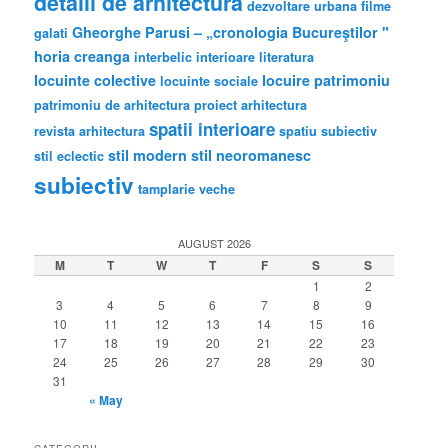
detalii de arhitectura
dezvoltare urbana
filme
Gheorghe Parusi – „cronologia Bucureştilor "
galati
horia creanga
interbelic
interioare
literatura
locuinte colective
locuire
patrimoniu
locuinte sociale
patrimoniu de arhitectura
proiect arhitectura
spatii interioare
revista arhitectura
spatiu subiectiv
stil modern
stil neoromanesc
stil eclectic
subiectiv
tamplarie veche
AUGUST 2026
M
T
W
T
F
S
S
1
2
3
4
5
6
7
8
9
10
11
12
13
14
15
16
17
18
19
20
21
22
23
24
25
26
27
28
29
30
31
« May