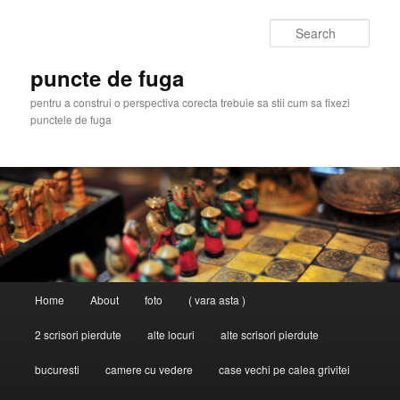
Skip
Skip
to
to
Sear
primary
secondary
content
content
puncte de fuga
pentru a construi o perspectiva corecta trebuie sa stii cum sa fixezi
punctele de fuga
Main
Home
About
foto
( vara asta )
menu
2 scrisori pierdute
alte locuri
alte scrisori pierdute
bucuresti
camere cu vedere
case vechi pe calea grivitei