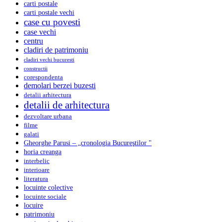
carti postale
carti postale vechi
case cu povesti
case vechi
centru
cladiri de patrimoniu
cladiri vechi bucuresti
constructii
corespondenta
demolari berzei buzesti
detalii arhitectura
detalii de arhitectura
dezvoltare urbana
filme
galati
Gheorghe Parusi – „cronologia Bucureştilor "
horia creanga
interbelic
interioare
literatura
locuinte colective
locuinte sociale
locuire
patrimoniu