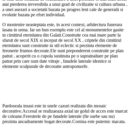
atat pierderea ireversibila a unui grad de civilizatie si cultura urbana ,
a unei asezari a societatii bazata pe progres lent cale de generatii si
evolutie bazata pe efort individual.
O mostenire neasteptata este, in acest context, arhitectura funerara
lasata in urma. Iar un bun exemplu este cel al monumentelor gasite
in cimitirul eternitatea din Galati.Construite cea mai mare parte la
sfarsit de secol XIX si inceput de secol XX , criptele din cimitirul
eternitatea sunt construite in stil eclectic si prezinta elemente de
feronerie frumos decorate.Ele sunt preponderent construite pe plan
patrat , acoperit cu o cupola sustinuta pe o suprainaltare pe plan
patrat prin care sunt date vitraje , fatadele laterale identice si
elemente sculpurale de decoratie antropomorfe.
Pardoseala insasi este in unele cazuri realizata din mosaic
decorative.Accesul se realizaeaza axial iar golul de acces este marcat
de coloane.Ferestrele de pe fatadele laterale (fie oarbe sau nu)
prezinta ancadramente bogat decorate.Cornisa este puternic macata.