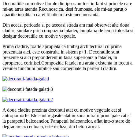
Decoratiile cu motive florale din ipsos au fost in fapt si primele care
mi-au atras atentia.Recunosc ca, desi frumoase, ele mi-au parut o
aparitie insolita a carei filiatie mi-este necunoscuta.
Din aceasi perioada si pe aceeasi strada am mai observat alte doua
cladiri, similare prin compozitia fatadei, tamplaria de lemn folosita si
desigur decoratiile cu motive vegetale.
Prima cladire, foarte apropiata ca limbaj architectural cu prima
prezentata aici, este construita in sistem p+1. Decoratiile sunt
prezente si aici preponderent in fasia superioara a fatadei, in
apropierea corinisei.Compozitia fatadei nu arata existenta in trecut a
vreunei functiuni pubilice sau comerciale la parterul cladirii.
A doua cladire prezinta decoratii atat cu motive vegetale cat si
antropomorfe. Ele sunt regasite atat in zona intrarii principale cat si
la parapetul balcoanelor. Parapetul balcoanelor, aflat intr-o stare de
degradare accentuata, este realizat din beton armat.