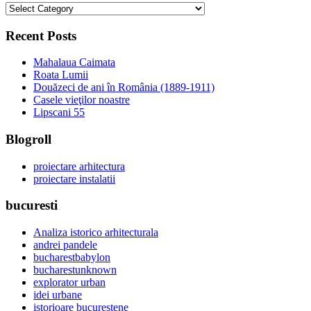
categorii
Recent Posts
Mahalaua Caimata
Roata Lumii
Douăzeci de ani în România (1889-1911)
Casele vieţilor noastre
Lipscani 55
Blogroll
proiectare arhitectura
proiectare instalatii
bucuresti
Analiza istorico arhitecturala
andrei pandele
bucharestbabylon
bucharestunknown
explorator urban
idei urbane
istorioare bucurestene