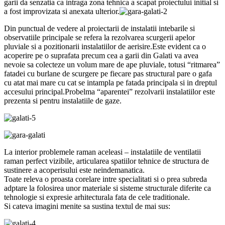
garii da senzatia ca intraga zona tehnica a scapat proiectului initial si
a fost improvizata si anexata ulterior.
Din punctual de vedere al proiectarii de instalatii intebarile si
observatiile principale se refera la rezolvarea scurgerii apelor
pluviale si a pozitionarii instalatiilor de aerisire.Este evident ca o
acoperire pe o suprafata precum cea a garii din Galati va avea
nevoie sa colecteze un volum mare de ape pluviale, totusi “ritmarea”
fatadei cu burlane de scurgere pe fiecare pas structural pare o gafa
cu atat mai mare cu cat se intampla pe fatada principala si in dreptul
accesului principal.Probelma “aparentei” rezolvarii instalatiilor este
prezenta si pentru instalatiile de gaze.
La interior problemele raman aceleasi – instalatiile de ventilatii
raman perfect vizibile, articularea spatiilor tehnice de structura de
sustinere a acoperisului este neindemanatica.
Toate releva o proasta corelare intre specialitati si o prea subreda
adptare la folosirea unor materiale si sisteme structurale diferite ca
tehnologie si expresie arhitecturala fata de cele traditionale.
Si cateva imagini menite sa sustina textul de mai sus: