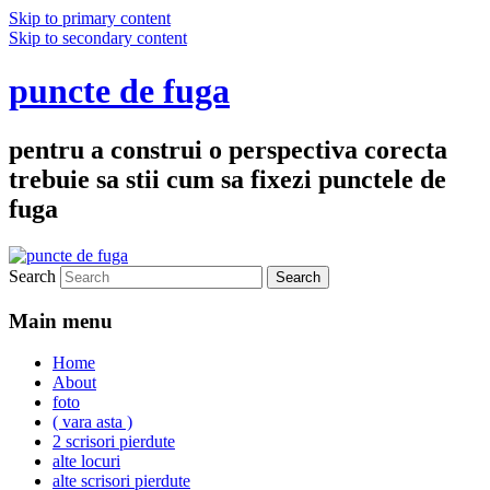
Skip to primary content
Skip to secondary content
puncte de fuga
pentru a construi o perspectiva corecta
trebuie sa stii cum sa fixezi punctele de
fuga
Search
Main menu
Home
About
foto
( vara asta )
2 scrisori pierdute
alte locuri
alte scrisori pierdute