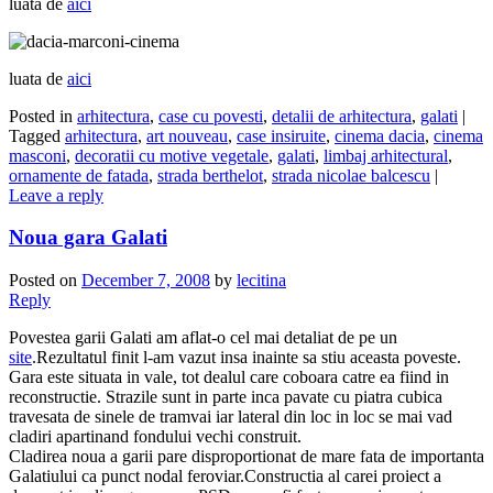
luata de
aici
luata de
aici
Posted in
arhitectura
,
case cu povesti
,
detalii de arhitectura
,
galati
|
Tagged
arhitectura
,
art nouveau
,
case insiruite
,
cinema dacia
,
cinema
masconi
,
decoratii cu motive vegetale
,
galati
,
limbaj arhitectural
,
ornamente de fatada
,
strada berthelot
,
strada nicolae balcescu
|
Leave a reply
Noua gara Galati
Posted on
December 7, 2008
by
lecitina
Reply
Povestea garii Galati am aflat-o cel mai detaliat de pe un
site
.Rezultatul finit l-am vazut insa inainte sa stiu aceasta poveste.
Gara este situata in vale, tot dealul care coboara catre ea fiind in
reconstructie. Strazile sunt in parte inca pavate cu piatra cubica
travesata de sinele de tramvai iar lateral din loc in loc se mai vad
cladiri apartinand fondului vechi construit.
Cladirea noua a garii pare disproportionat de mare fata de importanta
Galatiului ca punct nodal feroviar.Constructia al carei proiect a