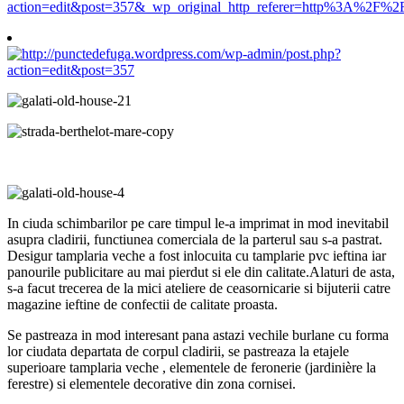
In ciuda schimbarilor pe care timpul le-a imprimat in mod inevitabil
asupra cladirii, functiunea comerciala de la parterul sau s-a pastrat.
Desigur tamplaria veche a fost inlocuita cu tamplarie pvc ieftina iar
panourile publicitare au mai pierdut si ele din calitate.Alaturi de asta,
s-a facut trecerea de la mici ateliere de ceasornicarie si bijuterii catre
magazine ieftine de confectii de calitate proasta.
Se pastreaza in mod interesant pana astazi vechile burlane cu forma
lor ciudata departata de corpul cladirii, se pastreaza la etajele
superioare tamplaria veche , elementele de feronerie (jardinière la
ferestre) si elementele decorative din zona cornisei.