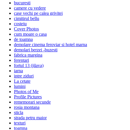
bucuresti
camere cu vedere
case vechi pe calea grivitei
cimitirul bellu
costeiu
Cover Photos
cum moare o casa
de toamna
demolare cinema feroviar si hotel marna
demolari berzei -buzesti
fabrica margina
ferentari
fortul 13 (jilava)
iarna
intre ziduri
La cetate
lumini
Photos of Me
Profile Pictures
rememorari secunde
rosia montana
sticla
strada petru maior
texturi
toamna