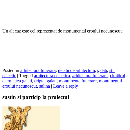
Un alt caz este cel reprezentat de monumental eroului necunoscut.
Posted in
arhitectura funerara
,
detalii de arhitectura
,
galati
,
stil
eclectic
|
Tagged
arhitectura eclectica
,
arhitectura funerara
,
cimitirul
eternitatea galati
,
cripte
,
galati
,
monumente funerare
,
monumentul
eroului necunoscut
,
sulina
|
Leave a reply
sustin si particip la proiectul