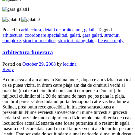
Posted in
arhitectura
,
detalii de arhitectura
,
galati
|
Tagged
arhitectura
,
coordonare specialitati
,
galati
,
gara galati
,
structuri
complexe
,
structuri metalice
,
structuri triangulate
|
Leave a reply
arhitectura funerara
Posted on
October 29, 2008
by
lecitina
Reply
Acum ceva ani am ajuns in Sulina unde , dupa ce am vizitat cam tot
ce se putea vizita, in drum catre plaja am dat de cimitirul vechi al
orasului (mai exact cimitirul comisiunii europene a Dunarii). In
mijlocul ciulinilor si la 20 de minute de mers pe jos pana la plaja,
cimitirul parea sa deschida un portal temoporal catre vechea lume a
Sulinei, prea putin recognoscibila in tristetea saracacioasa a
prezentului.Nume evreiesti amestecate cu nume turcesti si grecesti
laolalta si poze ale unor chipuri cu o fizionomie total diferita de cea a
locuitorilor actuali.Senzatia este foarte puternica si o resimt in egala
masura de fiecare data cand ma uit la poze vechi ale locurilor pe care
le stiu. Este senzatia de scufundare a unei perioade si mai mult decat