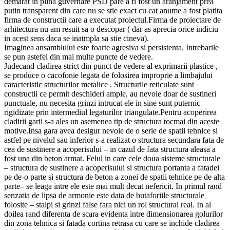
demarat in plina guvernare PSD pare a fi fost un aranjament prea
putin transparent din care nu se stie exact cu cat anume a fost platita
firma de constructii care a executat proiectul.Firma de proiectare de
arhitectura nu am resuit sa o descopar ( dar as aprecia orice indiciu
in acest sens daca se inatmpla sa stie cineva).
Imaginea ansamblului este foarte agresiva si persistenta. Intrebarile
se pun astefel din mai multe puncte de vedere.
Judecand cladirea strict din punct de vedere al exprimarii plastice ,
se produce o cacofonie legata de folosirea improprie a limbajului
caracteristic structurilor metalice . Structurile reticulate sunt
constructii ce permit deschideri ample, au nevoie doar de sustineri
punctuale, nu necesita grinzi intrucat ele in sine sunt puternic
rigidizate prin intermediul legaturilor triangulate.Pentru acoperirea
cladirii garii s-a ales un asemenea tip de structura tocmai din aceste
motive.Insa gara avea desigur nevoie de o serie de spatii tehnice si
astfel pe nivelul sau inferior s-a realizat o structura secundara fata de
cea de sustinere a acoperisului – in cazul de fata structura aleasa a
fost una din beton armat. Felul in care cele doua sisteme structurale
– structura de sustinere a acoperisului si structura portanta a fatadei
pe de-o parte si structura de beton a zonei de spatii tehnice pe de alta
parte– se leaga intre ele este mai mult decat nefericit. In primul rand
senzatia de lipsa de armonie este data de butaforiile structurale
folosite – stalpi si grinzi false fara nici un rol structural real. In al
doilea rand diferenta de scara evidenta intre dimensionarea golurilor
din zona tehnica si fatada cortina retrasa cu care se inchide cladirea