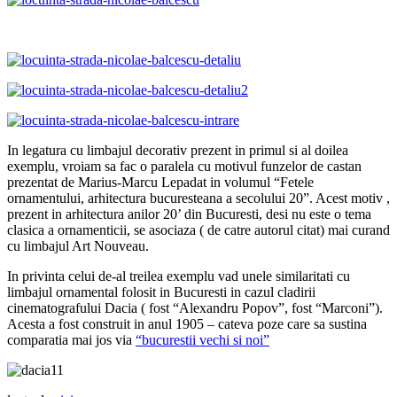
In legatura cu limbajul decorativ prezent in primul si al doilea
exemplu, vroiam sa fac o paralela cu motivul funzelor de castan
prezentat de Marius-Marcu Lepadat in volumul “Fetele
ornamentului, arhitectura bucuresteana a secolului 20”. Acest motiv ,
prezent in arhitectura anilor 20’ din Bucuresti, desi nu este o tema
clasica a ornamenticii, se asociaza ( de catre autorul citat) mai curand
cu limbajul Art Nouveau.
In privinta celui de-al treilea exemplu vad unele similaritati cu
limbajul ornamental folosit in Bucuresti in cazul cladirii
cinematografului Dacia ( fost “Alexandru Popov”, fost “Marconi”).
Acesta a fost construit in anul 1905 – cateva poze care sa sustina
comparatia mai jos via
“bucurestii vechi si noi”