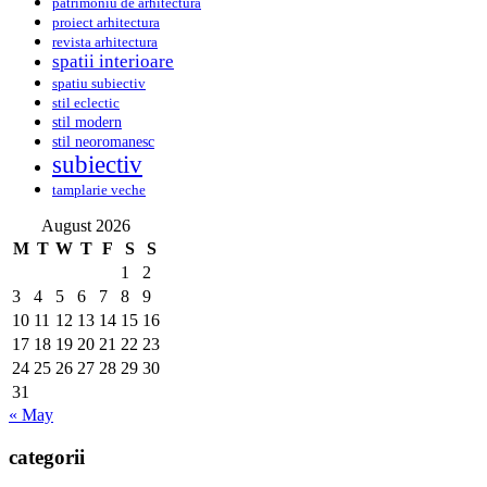
patrimoniu de arhitectura
proiect arhitectura
revista arhitectura
spatii interioare
spatiu subiectiv
stil eclectic
stil modern
stil neoromanesc
subiectiv
tamplarie veche
August 2026
M
T
W
T
F
S
S
1
2
3
4
5
6
7
8
9
10
11
12
13
14
15
16
17
18
19
20
21
22
23
24
25
26
27
28
29
30
31
« May
categorii