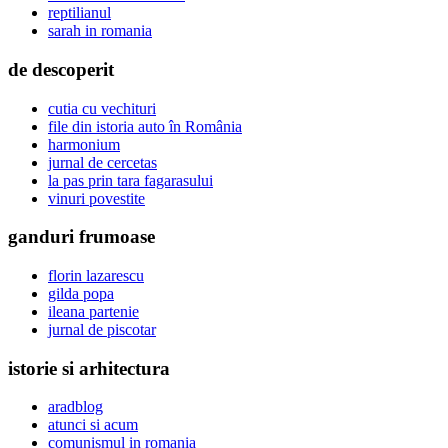
reptilianul
sarah in romania
de descoperit
cutia cu vechituri
file din istoria auto în România
harmonium
jurnal de cercetas
la pas prin tara fagarasului
vinuri povestite
ganduri frumoase
florin lazarescu
gilda popa
ileana partenie
jurnal de piscotar
istorie si arhitectura
aradblog
atunci si acum
comunismul in romania