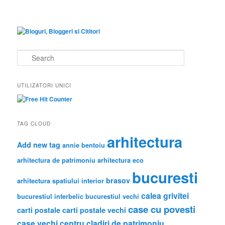
S
e
a
r
UTILIZATORI UNICI
c
h
TAG CLOUD
arhitectura
Add new tag
annie bentoiu
arhitectura de patrimoniu
arhitectura eco
bucuresti
brasov
arhitectura spatiului interior
calea grivitei
bucurestiul interbelic
bucurestiul vechi
case cu povesti
carti postale
carti postale vechi
case vechi
centru
cladiri de patrimoniu