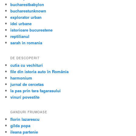
bucharestbabylon
bucharestunknown
explorator urban
idei urbane
istorioare bucurestene
reptilianul
sarah in romania
DE DESCOPERIT
cutia cu vechituri
file din istoria auto în România
harmonium
jurnal de cercetas
la pas prin tara fagarasului
vinuri povestite
GANDURI FRUMOASE
florin lazarescu
gilda popa
ileana partenie