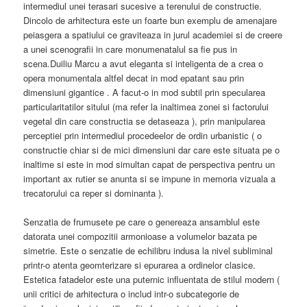
intermediul unei terasari sucesive a terenului de constructie.
Dincolo de arhitectura este un foarte bun exemplu de amenajare
peiasgera a spatiului ce graviteaza in jurul academiei si de creere
a unei scenografii in care monumenatalul sa fie pus in
scena.Duiliu Marcu a avut eleganta si inteligenta de a crea o
opera monumentala altfel decat in mod epatant sau prin
dimensiuni gigantice . A facut-o in mod subtil prin specularea
particularitatilor sitului (ma refer la inaltimea zonei si factorului
vegetal din care constructia se detaseaza ), prin manipularea
perceptiei prin intermediul procedeelor de ordin urbanistic ( o
constructie chiar si de mici dimensiuni dar care este situata pe o
inaltime si este in mod simultan capat de perspectiva pentru un
important ax rutier se anunta si se impune in memoria vizuala a
trecatorului ca reper si dominanta ).
Senzatia de frumusete pe care o genereaza ansamblul este
datorata unei compozitii armonioase a volumelor bazata pe
simetrie. Este o senzatie de echilibru indusa la nivel subliminal
printr-o atenta geomterizare si epurarea a ordinelor clasice.
Estetica fatadelor este una puternic influentata de stilul modern (
unii critici de arhitectura o includ intr-o subcategorie de