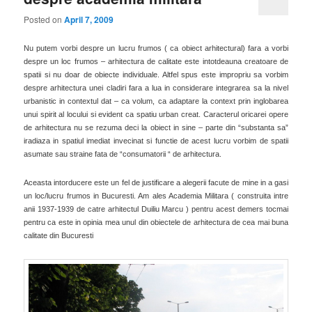
Posted on
April 7, 2009
Nu putem vorbi despre un lucru frumos ( ca obiect arhitectural) fara a vorbi
despre un loc frumos – arhitectura de calitate este intotdeauna creatoare de
spatii si nu doar de obiecte individuale. Altfel spus este impropriu sa vorbim
despre arhitectura unei cladiri fara a lua in considerare integrarea sa la nivel
urbanistic in contextul dat – ca volum, ca adaptare la context prin inglobarea
unui spirit al locului si evident ca spatiu urban creat. Caracterul oricarei opere
de arhitectura nu se rezuma deci la obiect in sine – parte din “substanta sa”
iradiaza in spatiul imediat invecinat si functie de acest lucru vorbim de s
patii
asumate sau straine fata de “consumatorii “ de arhitectura.
Aceasta intorducere este un fel de justificare a alegerii facute de mine in a gasi
un loc/lucru frumos in Bucuresti. Am ales Academia Militara ( construita intre
anii 1937-1939 de catre arhitectul Duiliu Marcu ) pentru acest demers tocmai
pentru ca este in opinia mea unul din obiectele de arhitectura de cea
mai buna
calitate din Bucuresti