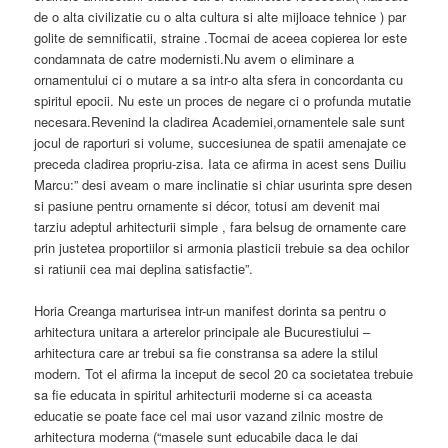
de o alta civilizatie cu o alta cultura si alte mijloace tehnice ) par
golite de semnificatii, straine .Tocmai de aceea copierea lor este
condamnata de catre modernisti.Nu avem o eliminare a
ornamentului ci o mutare a sa intr-o alta sfera in concordanta cu
spiritul epocii. Nu este un proces de negare ci o profunda mutatie
necesara.Revenind la cladirea Academiei,ornamentele sale sunt
jocul de raporturi si volume, succesiunea de spatii amenajate ce
preceda cladirea propriu-zisa. Iata ce afirma in acest sens Duiliu
Marcu:” desi aveam o mare inclinatie si chiar usurinta spre desen
si pasiune pentru ornamente si décor, totusi am devenit mai
tarziu adeptul arhitecturii simple , fara belsug de ornamente care
prin justetea proportiilor si armonia plasticii trebuie sa dea ochilor
si ratiunii cea mai deplina satisfactie”.
Horia Creanga marturisea intr-un manifest dorinta sa pentru o
arhitectura unitara a arterelor principale ale Bucurestiului –
arhitectura care ar trebui sa fie constransa sa adere la stilul
modern. Tot el afirma la inceput de secol 20 ca societatea trebuie
sa fie educata in spiritul arhitecturii moderne si ca aceasta
educatie se poate face cel mai usor vazand zilnic mostre de
arhitectura moderna (“masele sunt educabile daca le dai