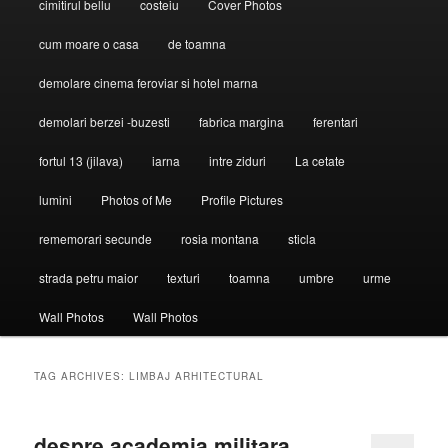
cimitirul bellu
costeiu
Cover Photos
cum moare o casa
de toamna
demolare cinema feroviar si hotel marna
demolari berzei -buzesti
fabrica margina
ferentari
fortul 13 (jilava)
iarna
intre ziduri
La cetate
lumini
Photos of Me
Profile Pictures
rememorari secunde
rosia montana
sticla
strada petru maior
texturi
toamna
umbre
urme
Wall Photos
Wall Photos
TAG ARCHIVES:
LIMBAJ ARHITECTURAL
despre academia militara