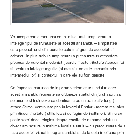
Voi incepe prin a marturisi ca mi-a luat mult timp pentru a
intelege tipul de frumusete al acestui ansamblu – simplitatea
este probabil unul din lucrurile cele mai greu de acceptat si
admirat. In plus trebuie timp pentru a putea intra in atmosfera
propusa de curentul modenist ( caruia ii este tributara Academia)
si pentru a intelege regulile (si mesajul ce este transmis prin
intermediul lor) si contextul in care ele au fost gandite.
Ce frapeaza insa inca de la prima vedere este modul in care
acest ansamblu reuseste sa ordoneze spatiul din jurul sau , sa
se anunte si insinueze ca dominanta pe un ax relativ lung (
strada Stirbei continuata prin bulevardul Eroilor ) marcat mai ales
prin discontinuitate ( stilistica si de regim de inaltime ). Si nu se
poate vorbi decat elogios despre reusita de a marca printr-un
obiect arhitectural o inaltime locala a sitului– cu preocuparea de a
face accesibil vizual intreg ansamblul si de la cota inferioara prin