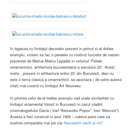
In legatura cu limbajul decorativ prezent in primul si al doilea
exemplu, vroiam sa fac o paralela cu motivul funzelor de castan
prezentat de Marius-Marcu Lepadat in volumul “Fetele
ornamentului, arhitectura bucuresteana a secolului 20”. Acest
motiv , prezent in arhitectura anilor 20’ din Bucuresti, desi nu
este o tema clasica a ornamenticii, se asociaza ( de catre autorul
citat) mai curand cu limbajul Art Nouveau.
In privinta celui de-al treilea exemplu vad unele similaritati cu
limbajul ornamental folosit in Bucuresti in cazul cladirii
cinematografului Dacia ( fost “Alexandru Popov”, fost “Marconi”).
Acesta a fost construit in anul 1905 – cateva poze care sa
sustina comparatia mai jos via
“bucurestii vechi si noi”