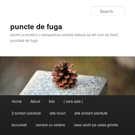
Skip
Skip
to
to
Sear
primary
secondary
content
content
puncte de fuga
pentru a construi o perspectiva corecta trebuie sa stii cum sa fixezi
punctele de fuga
Main
Home
About
foto
( vara asta )
menu
2 scrisori pierdute
alte locuri
alte scrisori pierdute
bucuresti
camere cu vedere
case vechi pe calea grivitei