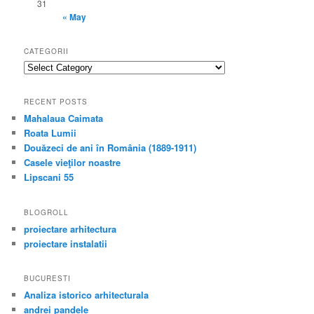
31
« May
CATEGORII
categorii
RECENT POSTS
Mahalaua Caimata
Roata Lumii
Douăzeci de ani în România (1889-1911)
Casele vieţilor noastre
Lipscani 55
BLOGROLL
proiectare arhitectura
proiectare instalatii
BUCURESTI
Analiza istorico arhitecturala
andrei pandele