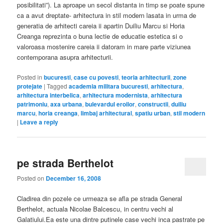
posibilitati”). La aproape un secol distanta in timp se poate spune
ca a avut dreptate- arhitectura in stil modern lasata in urma de
generatia de arhitecti careia ii apartin Duiliu Marcu si Horia
Creanga reprezinta o buna lectie de educatie estetica si o
valoroasa mostenire careia ii datoram in mare parte viziunea
contemporana asupra arhitecturii.
Posted in
bucuresti
,
case cu povesti
,
teoria arhitecturii
,
zone
protejate
|
Tagged
academia militara bucuresti
,
arhitectura
,
arhitectura interbelica
,
arhitectura modernista
,
arhitectura
patrimoniu
,
axa urbana
,
bulevardul eroilor
,
constructii
,
duiliu
marcu
,
horia creanga
,
limbaj arhitectural
,
spatiu urban
,
stil modern
|
Leave a reply
pe strada Berthelot
Posted on
December 16, 2008
Cladirea din pozele ce urmeaza se afla pe strada General
Berthelot, actuala Nicolae Balcescu, in centru vechi al
Galatiului.Ea este una dintre putinele case vechi inca pastrate pe