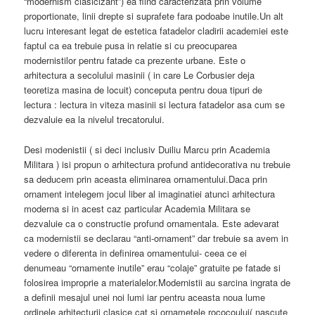
“modernism clasicizant”) ea fiind caracterizata prin volume
proportionate, linii drepte si suprafete fara podoabe inutile.Un alt
lucru interesant legat de estetica fatadelor cladirii academiei este
faptul ca ea trebuie pusa in relatie si cu preocuparea
modernistilor pentru fatade ca prezente urbane. Este o
arhitectura a secolului masinii ( in care Le Corbusier deja
teoretiza masina de locuit) conceputa pentru doua tipuri de
lectura : lectura in viteza masinii si lectura fatadelor asa cum se
dezvaluie ea la nivelul trecatorului.
Desi modenistii ( si deci inclusiv Duiliu Marcu prin Academia
Militara ) isi propun o arhitectura profund antidecorativa nu trebuie
sa deducem prin aceasta eliminarea ornamentului.Daca prin
ornament intelegem jocul liber al imaginatiei atunci arhitectura
moderna si in acest caz particular Academia Militara se
dezvaluie ca o constructie profund ornamentala. Este adevarat
ca modernistii se declarau “anti-ornament” dar trebuie sa avem in
vedere o diferenta in definirea ornamentului- ceea ce ei
denumeau “ornamente inutile” erau “colaje” gratuite pe fatade si
folosirea improprie a materialelor.Modernistii au sarcina ingrata de
a definii mesajul unei noi lumi iar pentru aceasta noua lume
ordinele arhitecturii clasice cat si ornametele rococoului( nascute