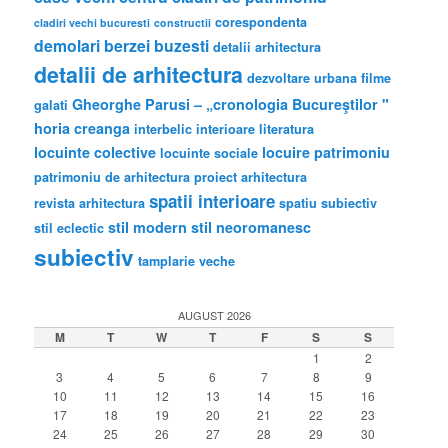
corespondenta
cladiri vechi bucuresti
constructii
demolari berzei buzesti
detalii arhitectura
detalii de arhitectura
dezvoltare urbana
filme
Gheorghe Parusi – „cronologia Bucureştilor "
galati
horia creanga
interbelic
interioare
literatura
locuinte colective
locuire
patrimoniu
locuinte sociale
patrimoniu de arhitectura
proiect arhitectura
spatii interioare
revista arhitectura
spatiu subiectiv
stil modern
stil neoromanesc
stil eclectic
subiectiv
tamplarie veche
AUGUST 2026
M
T
W
T
F
S
S
1
2
3
4
5
6
7
8
9
10
11
12
13
14
15
16
17
18
19
20
21
22
23
24
25
26
27
28
29
30