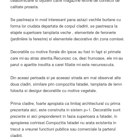
ceasornicarie si bijuterii catre magazine ieftine de confectii de
calitate proasta.
Se pastreaza in mod interesant pana astazi vechile burlane cu
forma lor ciudata departata de corpul cladirii, se pastreaza la
etajele superioare tamplaria veche , elementele de feronerie
(jardinière la ferestre) si elementele decorative din zona cornisei.
Decoratiile cu motive florale din ipsos au fost in fapt si primele
care mi-au atras atentia.Recunosc ca, desi frumoase, ele mi-au
parut o aparitie insolita a carei filiatie mi-este necunoscuta.
Din aceasi perioada si pe aceeasi strada am mai observat alte
doua cladiri, similare prin compozitia fatadei, tamplaria de lemn
folosita si desigur decoratiile cu motive vegetale.
Prima cladire, foarte apropiata ca limbaj architectural cu prima
prezentata aici, este construita in sistem p+1. Decoratiile sunt
prezente si aici preponderent in fasia superioara a fatadei, in
apropierea corinisei.Compozitia fatadei nu arata existenta in
trecut a vreunei functiuni pubilice sau comerciale la parterul
cladirii.