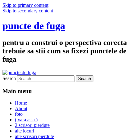
Skip to primary content
Skip to secondary content
puncte de fuga
pentru a construi o perspectiva corecta
trebuie sa stii cum sa fixezi punctele de
fuga
Search
Main menu
Home
About
foto
( vara asta )
2 scrisori pierdute
alte locuri
alte scrisori pierdute