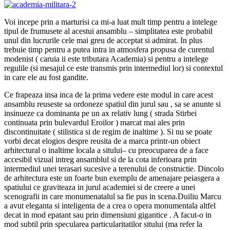
Voi incepe prin a marturisi ca mi-a luat mult timp pentru a intelege
tipul de frumusete al acestui ansamblu – simplitatea este probabil
unul din lucrurile cele mai greu de acceptat si admirat. In plus
trebuie timp pentru a putea intra in atmosfera propusa de curentul
modenist ( caruia ii este tributara Academia) si pentru a intelege
regulile (si mesajul ce este transmis prin intermediul lor) si contextul
in care ele au fost gandite.
Ce frapeaza insa inca de la prima vedere este modul in care acest
ansamblu reuseste sa ordoneze spatiul din jurul sau , sa se anunte si
insinueze ca dominanta pe un ax relativ lung ( strada Stirbei
continuata prin bulevardul Eroilor ) marcat mai ales prin
discontinuitate ( stilistica si de regim de inaltime ). Si nu se poate
vorbi decat elogios despre reusita de a marca printr-un obiect
arhitectural o inaltime locala a sitului– cu preocuparea de a face
accesibil vizual intreg ansamblul si de la cota inferioara prin
intermediul unei terasari sucesive a terenului de constructie. Dincolo
de arhitectura este un foarte bun exemplu de amenajare peiasgera a
spatiului ce graviteaza in jurul academiei si de creere a unei
scenografii in care monumenatalul sa fie pus in scena.Duiliu Marcu
a avut eleganta si inteligenta de a crea o opera monumentala altfel
decat in mod epatant sau prin dimensiuni gigantice . A facut-o in
mod subtil prin specularea particularitatilor sitului (ma refer la