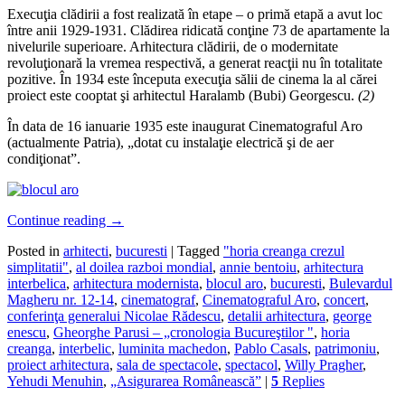
Execuţia clădirii a fost realizată în etape – o primă etapă a avut loc
între anii 1929-1931. Clădirea ridicată conţine 73 de apartamente la
nivelurile superioare. Arhitectura clădirii, de o modernitate
revoluţionară la vremea respectivă, a generat reacţii nu în totalitate
pozitive. În 1934 este începuta execuţia sălii de cinema la al cărei
proiect este cooptat şi arhitectul Haralamb (Bubi) Georgescu.
(2)
În data de 16 ianuarie 1935 este inaugurat Cinematograful Aro
(actualmente Patria), „dotat cu instalaţie electrică şi de aer
condiţionat”.
Continue reading
→
Posted in
arhitecti
,
bucuresti
|
Tagged
"horia creanga crezul
simplitatii"
,
al doilea razboi mondial
,
annie bentoiu
,
arhitectura
interbelica
,
arhitectura modernista
,
blocul aro
,
bucuresti
,
Bulevardul
Magheru nr. 12-14
,
cinematograf
,
Cinematograful Aro
,
concert
,
conferinţa generalui Nicolae Rădescu
,
detalii arhitectura
,
george
enescu
,
Gheorghe Parusi – „cronologia Bucureştilor "
,
horia
creanga
,
interbelic
,
luminita machedon
,
Pablo Casals
,
patrimoniu
,
proiect arhitectura
,
sala de spectacole
,
spectacol
,
Willy Pragher
,
Yehudi Menuhin
,
„Asigurarea Românească”
|
5
Replies