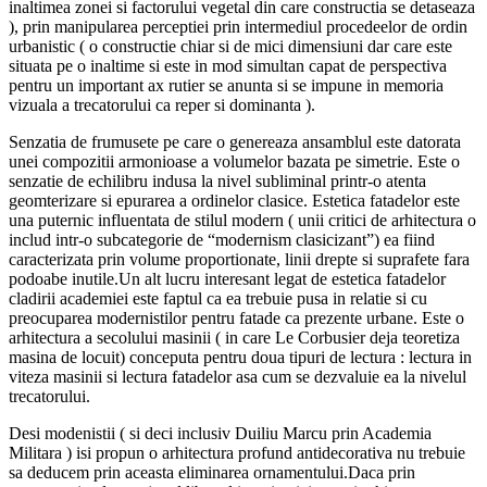
inaltimea zonei si factorului vegetal din care constructia se detaseaza
), prin manipularea perceptiei prin intermediul procedeelor de ordin
urbanistic ( o constructie chiar si de mici dimensiuni dar care este
situata pe o inaltime si este in mod simultan capat de perspectiva
pentru un important ax rutier se anunta si se impune in memoria
vizuala a trecatorului ca reper si dominanta ).
Senzatia de frumusete pe care o genereaza ansamblul este datorata
unei compozitii armonioase a volumelor bazata pe simetrie. Este o
senzatie de echilibru indusa la nivel subliminal printr-o atenta
geomterizare si epurarea a ordinelor clasice. Estetica fatadelor este
una puternic influentata de stilul modern ( unii critici de arhitectura o
includ intr-o subcategorie de “modernism clasicizant”) ea fiind
caracterizata prin volume proportionate, linii drepte si suprafete fara
podoabe inutile.Un alt lucru interesant legat de estetica fatadelor
cladirii academiei este faptul ca ea trebuie pusa in relatie si cu
preocuparea modernistilor pentru fatade ca prezente urbane. Este o
arhitectura a secolului masinii ( in care Le Corbusier deja teoretiza
masina de locuit) conceputa pentru doua tipuri de lectura : lectura in
viteza masinii si lectura fatadelor asa cum se dezvaluie ea la nivelul
trecatorului.
Desi modenistii ( si deci inclusiv Duiliu Marcu prin Academia
Militara ) isi propun o arhitectura profund antidecorativa nu trebuie
sa deducem prin aceasta eliminarea ornamentului.Daca prin