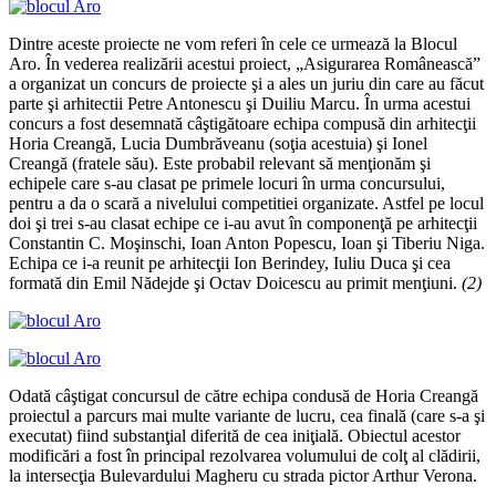
Dintre aceste proiecte ne vom referi în cele ce urmează la Blocul
Aro. În vederea realizării acestui proiect, „Asigurarea Românească”
a organizat un concurs de proiecte şi a ales un juriu din care au făcut
parte şi arhitectii Petre Antonescu şi Duiliu Marcu. În urma acestui
concurs a fost desemnată câştigătoare echipa compusă din arhitecţii
Horia Creangă, Lucia Dumbrăveanu (soţia acestuia) şi Ionel
Creangă (fratele său). Este probabil relevant să menţionăm şi
echipele care s-au clasat pe primele locuri în urma concursului,
pentru a da o scară a nivelului competitiei organizate. Astfel pe locul
doi şi trei s-au clasat echipe ce i-au avut în componenţă pe arhitecţii
Constantin C. Moşinschi, Ioan Anton Popescu, Ioan şi Tiberiu Niga.
Echipa ce i-a reunit pe arhitecţii Ion Berindey, Iuliu Duca şi cea
formată din Emil Nădejde şi Octav Doicescu au primit menţiuni.
(2)
Odată câştigat concursul de către echipa condusă de Horia Creangă
proiectul a parcurs mai multe variante de lucru, cea finală (care s-a şi
executat) fiind substanţial diferită de cea iniţială. Obiectul acestor
modificări a fost în principal rezolvarea volumului de colţ al clădirii,
la intersecţia Bulevardului Magheru cu strada pictor Arthur Verona.