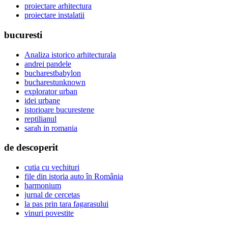
proiectare arhitectura
proiectare instalatii
bucuresti
Analiza istorico arhitecturala
andrei pandele
bucharestbabylon
bucharestunknown
explorator urban
idei urbane
istorioare bucurestene
reptilianul
sarah in romania
de descoperit
cutia cu vechituri
file din istoria auto în România
harmonium
jurnal de cercetas
la pas prin tara fagarasului
vinuri povestite