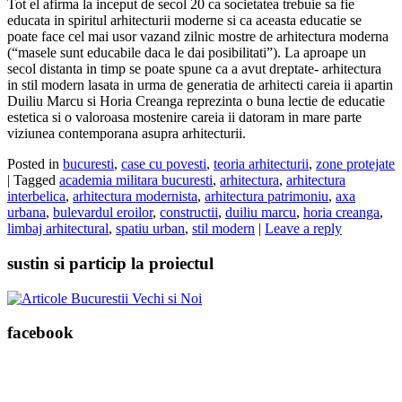
Tot el afirma la inceput de secol 20 ca societatea trebuie sa fie
educata in spiritul arhitecturii moderne si ca aceasta educatie se
poate face cel mai usor vazand zilnic mostre de arhitectura moderna
(“masele sunt educabile daca le dai posibilitati”). La aproape un
secol distanta in timp se poate spune ca a avut dreptate- arhitectura
in stil modern lasata in urma de generatia de arhitecti careia ii apartin
Duiliu Marcu si Horia Creanga reprezinta o buna lectie de educatie
estetica si o valoroasa mostenire careia ii datoram in mare parte
viziunea contemporana asupra arhitecturii.
Posted in
bucuresti
,
case cu povesti
,
teoria arhitecturii
,
zone protejate
|
Tagged
academia militara bucuresti
,
arhitectura
,
arhitectura
interbelica
,
arhitectura modernista
,
arhitectura patrimoniu
,
axa
urbana
,
bulevardul eroilor
,
constructii
,
duiliu marcu
,
horia creanga
,
limbaj arhitectural
,
spatiu urban
,
stil modern
|
Leave a reply
sustin si particip la proiectul
facebook