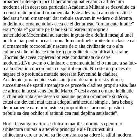
ornament intelegem jocul liber al imaginatiei atunci arhitectura
moderna si in acest caz particular Academia Militara se dezvaluie ca
o constructie profund ornamentala. Este adevarat ca modernistii se
declarau “anti-ornament” dar trebuie sa avem in vedere o diferenta
in definirea ornamentului- ceea ce ei denumeau “ornamente inutile”
erau “colaje” gratuite pe fatade si folosirea improprie a
materialelor.Modernistii au sarcina ingrata de a definii mesajul unei
noi lumi iar pentru aceasta noua lume ordinele arhitecturii clasice cat
si ornametele rococoului( nascute de o alta civilizatie cu o alta
cultura si alte mijloace tehnice ) par golite de semnificatii, straine
.Tocmai de aceea copierea lor este condamnata de catre
modernisti.Nu avem o eliminare a ornamentului ci o mutare a sa intr-
o alta sfera in concordanta cu spiritul epocii. Nu este un proces de
negare ci o profunda mutatie necesara.Revenind la cladirea
Academiei,ornamentele sale sunt jocul de raporturi si volume,
succesiunea de spatii amenajate ce preceda cladirea propriu-zisa. Iata
ce afirma in acest sens Duiliu Marcu:” desi aveam o mare inclinatie
si chiar usurinta spre desen si pasiune pentru ornamente si décor,
totusi am devenit mai tarziu adeptul arhitecturii simple , fara belsug
de ornamente care prin justetea proportiilor si armonia plasticii
trebuie sa dea ochilor si ratiunii cea mai deplina satisfactie”.
Horia Creanga marturisea intr-un manifest dorinta sa pentru o
arhitectura unitara a arterelor principale ale Bucurestiului –
arhitectura care ar trebui sa fie constransa sa adere la stilul modern.