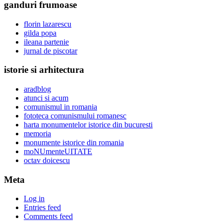
ganduri frumoase
florin lazarescu
gilda popa
ileana partenie
jurnal de piscotar
istorie si arhitectura
aradblog
atunci si acum
comunismul in romania
fototeca comunismului romanesc
harta monumentelor istorice din bucuresti
memoria
monumente istorice din romania
moNUmenteUITATE
octav doicescu
Meta
Log in
Entries feed
Comments feed