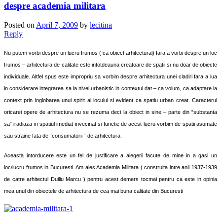
despre academia militara
Posted on
April 7, 2009
by
lecitina
Reply
Nu putem vorbi despre un lucru frumos ( ca obiect arhitectural) fara a vorbi despre un loc
frumos – arhitectura de calitate este intotdeauna creatoare de spatii si nu doar de obiecte
individuale. Altfel spus este impropriu sa vorbim despre arhitectura unei cladiri fara a lua
in considerare integrarea sa la nivel urbanistic in contextul dat – ca volum, ca adaptare la
context prin inglobarea unui spirit al locului si evident ca spatiu urban creat. Caracterul
oricarei opere de arhitectura nu se rezuma deci la obiect in sine – parte din “substanta
sa” iradiaza in spatiul imediat invecinat si functie de acest lucru vorbim de s
patii asumate
sau straine fata de “consumatorii “ de arhitectura.
Aceasta intorducere este un fel de justificare a alegerii facute de mine in a gasi un
loc/lucru frumos in Bucuresti. Am ales Academia Militara ( construita intre anii 1937-1939
de catre arhitectul Duiliu Marcu ) pentru acest demers tocmai pentru ca este in opinia
mea unul din obiectele de arhitectura de cea
mai buna calitate din Bucuresti