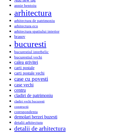
annie bentoiu
arhitectura
arhitectura de patrimoniu
arhitectura eco
arhitectura spatiului interior
brasov
bucuresti
bucurestiul interbelic
bucurestiul vechi
calea grivitei
carti postale
carti postale vechi
case cu povesti
case vechi
centru
cladiri de patrimoniu
cladiri vechi bucuresti
constructii
corespondenta
demolari berzei buzesti
detalii arhitectura
detalii de arhitectura