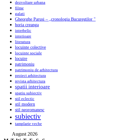
dezvoltare urbana
filme
galati
Gheorghe Parusi – „cronologia Bucureştilor "
horia creanga
interbelic
interioare
literatura
locuinte colective
locuinte sociale
locuire
patrimoniu
patrimoniu de arhitectura
proiect arhitectura
revista arhitectura
spatii interioare
spatiu subiectiv
stil eclectic
stil modern
stil neoromanesc
subiectiv
tamplarie veche
August 2026