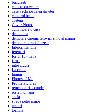
bucuresti
camere cu vedere
case vechi pe calea grivitei
cimitirul bellu
costeiu
Cover Photos
cum moare o casa
de toamna
demolare cinema feroviar si hotel marna
demolari berzei -buzesti
fabrica margina
ferentari
fortul 13 (jilava)
iarna
intre ziduri
La cetate
lumini
Photos of Me
Profile Pictures
rememorari secunde
rosia montana
sticla
strada petru maior
texturi
toamna