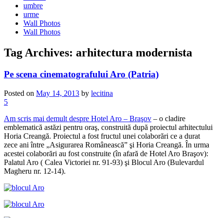
umbre
urme
Wall Photos
Wall Photos
Tag Archives:
arhitectura modernista
Pe scena cinematografului Aro (Patria)
Posted on
May 14, 2013
by
lecitina
5
Am scris mai demult despre Hotel Aro – Braşov
– o cladire
emblematică astăzi pentru oraş, construită după proiectul arhitectului
Horia Creangă. Proiectul a fost fructul unei colaborări ce a durat
zece ani între „Asigurarea Românească” şi Horia Creangă. În urma
acestei colaborări au fost construite (în afară de Hotel Aro Braşov):
Palatul Aro ( Calea Victoriei nr. 91-93) şi Blocul Aro (Bulevardul
Magheru nr. 12-14).