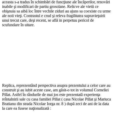
aceasta s-a tradus în schimbări de funcţiune ale încăperilor, renovări
inabile şi modificari de partiu grosolane. Relicve ale vietii ce
obişnuia sa aibă loc între vechile ziduri au ajuns sa coexiste cu urme
ale noii vieţi. Contrastul e crud şi releva fragilitatea supravieţuirii
unui trecut care, deşi recent, se află in perpetuu pericol de
scufundare în uitare.
Replica, reprezentând perspectiva asupra prezentului a celor care au
construit şi au iubit aceste case, am găsit-o tot in volumul Corneliei
Pillat. Astfel în rândurile de mai jos este prezentată experienţa
reîntalnirii sale cu casa familiei Pillat ( casa Nicolae Pillat şi Mariuca
Bratianu din strada Nicolae Iorga nr. 8 ) după zeci de ani de la data
la care ea fusese naţionalizată :