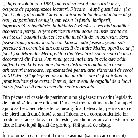
„După revoluţia din 1989, am vrut să revăd interiorul casei,
ocupate de şaptesprezece locatari. Fiecare – după gustul său- şi-a
facut culcuşul în odăi. Când am intrat în holul devenit întunecat şi
ostil, cu parchetul cenuşiu, am văzut în fundul încăperii,
improvizată, o bucătărie. In bibliotecă rămăsese vechiul mobilier,
acoperind pereţii. Nişele bibliotecii erau goale ca niste orbite de
ochi scoşi. Salonul adiacent se afla împărţit de un paravan. Sera
fusese transformată în odaie de baie si cada fusese aşezată sub
peretele din ceramică turcoaz creată de Andre Methe, operă ce ar fi
făcut fala Muzeului Metropolitan din New York sau a celui de artă
decorativă din Paris. Am renunţat să mai intru în celelalte odăi.
Sufletul meu balansa între durerea distrugerii ambianţei acelei
arhitecturi interioare, reprezentativă pentru arta sfarsitului de secol
al XIX-lea, şi înţelegerea nevoii locatarilor care de fapt trăiau în
promiscuitate şi se certau între ei, dar aveau de orgoliul de a locui
într-o fostă casă boiereasca din centrul oraşului.”
Din păcate azi casele de patrimoniu nu-şi găsesc un cadru legislativ
de natură să le apere eficient. Din acest motiv ultima redută a luptei
ajung să fie obiectele ce le locuiesc şi însufletesc. Iar, pe masură ce
ele pierd luptă după luptă şi sunt înlocuite cu corespondentele lor
moderne şi accesibile, trecutul este şters din interior către exterior pe
tăcute într-o luptă lipsită de glorie şi fără şansă de câştig.
Într-o lume în care trecutul nu este asumat (sau măcar cunoscut)