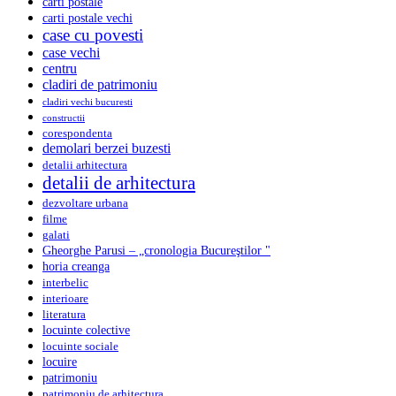
carti postale
carti postale vechi
case cu povesti
case vechi
centru
cladiri de patrimoniu
cladiri vechi bucuresti
constructii
corespondenta
demolari berzei buzesti
detalii arhitectura
detalii de arhitectura
dezvoltare urbana
filme
galati
Gheorghe Parusi – „cronologia Bucureştilor "
horia creanga
interbelic
interioare
literatura
locuinte colective
locuinte sociale
locuire
patrimoniu
patrimoniu de arhitectura