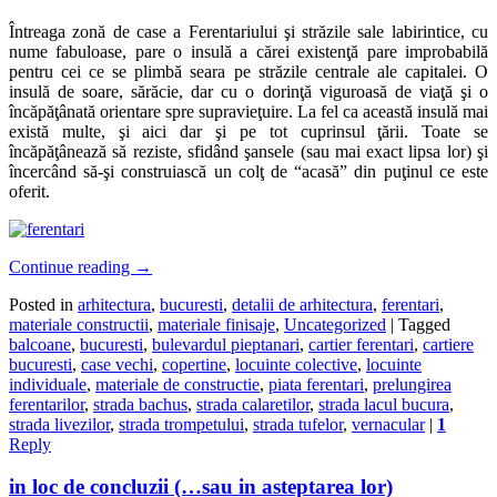
Întreaga zonă de case a Ferentariului şi străzile sale labirintice, cu
nume fabuloase, pare o insulă a cărei existenţă pare improbabilă
pentru cei ce se plimbă seara pe străzile centrale ale capitalei. O
insulă de soare, sărăcie, dar cu o dorinţă viguroasă de viaţă şi o
încăpăţânată orientare spre supravieţuire. La fel ca această insulă mai
există multe, şi aici dar şi pe tot cuprinsul ţării. Toate se
încăpăţânează să reziste, sfidând şansele (sau mai exact lipsa lor) şi
încercând să-şi construiască un colţ de “acasă” din puţinul ce este
oferit.
Continue reading
→
Posted in
arhitectura
,
bucuresti
,
detalii de arhitectura
,
ferentari
,
materiale constructii
,
materiale finisaje
,
Uncategorized
|
Tagged
balcoane
,
bucuresti
,
bulevardul pieptanari
,
cartier ferentari
,
cartiere
bucuresti
,
case vechi
,
copertine
,
locuinte colective
,
locuinte
individuale
,
materiale de constructie
,
piata ferentari
,
prelungirea
ferentarilor
,
strada bachus
,
strada calaretilor
,
strada lacul bucura
,
strada livezilor
,
strada trompetului
,
strada tufelor
,
vernacular
|
1
Reply
in loc de concluzii (…sau in asteptarea lor)