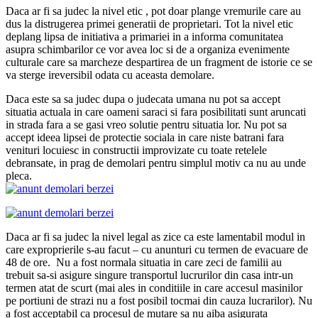
Daca ar fi sa judec la nivel etic , pot doar plange vremurile care au
dus la distrugerea primei generatii de proprietari. Tot la nivel etic
deplang lipsa de initiativa a primariei in a informa comunitatea
asupra schimbarilor ce vor avea loc si de a organiza evenimente
culturale care sa marcheze despartirea de un fragment de istorie ce se
va sterge ireversibil odata cu aceasta demolare.
Daca este sa sa judec dupa o judecata umana nu pot sa accept
situatia actuala in care oameni saraci si fara posibilitati sunt aruncati
in strada fara a se gasi vreo solutie pentru situatia lor. Nu pot sa
accept ideea lipsei de protectie sociala in care niste batrani fara
venituri locuiesc in constructii improvizate cu toate retelele
debransate, in prag de demolari pentru simplul motiv ca nu au unde
pleca.
Daca ar fi sa judec la nivel legal as zice ca este lamentabil modul in
care exproprierile s-au facut – cu anunturi cu termen de evacuare de
48 de ore. Nu a fost normala situatia in care zeci de familii au
trebuit sa-si asigure singure transportul lucrurilor din casa intr-un
termen atat de scurt (mai ales in conditiile in care accesul masinilor
pe portiuni de strazi nu a fost posibil tocmai din cauza lucrarilor). Nu
a fost acceptabil ca procesul de mutare sa nu aiba asigurata