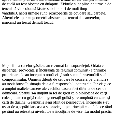
de sticlă au fost blocate cu dulapuri. Zidurile sunt pline de urmele de
tencuială viu colorată lăsate sub tablouri de mult timp
vândute.Uneori urmele sunt (re)acoperite de covoare sau carpete.
Alteori ele apar ca geometrii abstracte pe tencuiala camerelor,
marcând un trecut demult trecut.
Majoritatea caselor găsite s-au rezumat la a supravieţui. Odata cu
dispariţia (provocată şi încurajată de regimul comunist) a primilor
proprietari ele au început o nouă viaţă sub semnul resemnării şi al
compromisului. Oameni diferiţi de cei care le croisera pe vremuri s-
au trezit brusc în situaţia de a a fi responsabili pentru ele. Iar viaţa ce
a umplut înaltele camere ale vechilor case a fost diferita de cea de
odinioară. Spaţiul s-a umplut la fel de greu ca o bibliotecă de cărţi
colecţionate cu grijă cale de generaţii golită şi re-umplută cu ziare şi
cărti de duzină. Geamurile s-au ofilit de perspective, încăperile s-au
uscat de aşteptări iar casa a supravieţuit pe principii contabile ce rând
pe rând au retezat şi nivelat toate încolţirile de vise. La modul practic