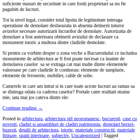
suficiente masuri de securitate in care fostii proprietari sa nu fie
pagubiti de lucruri.
Tot la nivel legal, consider total lipsita de legitimitate intreaga
operatiune de demolare desfasurata in absenta detinerii tuturor
avizelor necesare autorizarii lucrarilor de demolare. Autorizatia de
demolare a fost anterioara obtinerii avizului de declasare ca
monument istoric a multora dintre cladirile demolate.
Si pentru ca vorbim despre o zona veche a Bucurestiului ce includea
monumente de arhitectura ar fi fost poate necesar ca inainte de
demolarea caselor sa se extraga cat mai multe dintre elementele
valoroase pe care cladirile le contineau: elemente de tamplarie,
elemente de feronerie, mobilier, cahle de sobe.
Camerele in care am intrat si in care toate aceste lucruri au ramas sa
se distruga odata cu caderea caselor? Portale catre realitati straine
mie, iata mai jos cateva dintre ele:
Continue reading
→
Posted in
arhitectura
,
arhitectura stil neoromanesc
,
bucuresti
,
case cu
povesti
,
cladiri si ansambluri de cladiri patrimoniu
,
demolari berzei-
buzesti
,
detalii de arhitectura
,
istorie
,
materiale constructii
,
materiale
finisaje
,
spatii interioare
,
subiectiv
,
Uncategorized
|
Tagged