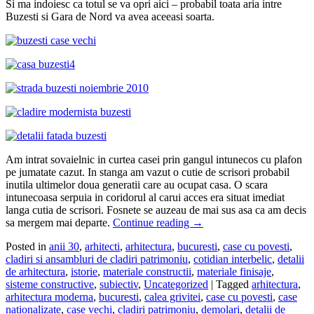
Si ma indoiesc ca totul se va opri aici – probabil toata aria intre
Buzesti si Gara de Nord va avea aceeasi soarta.
Am intrat sovaielnic in curtea casei prin gangul intunecos cu plafon
pe jumatate cazut. In stanga am vazut o cutie de scrisori probabil
inutila ultimelor doua generatii care au ocupat casa. O scara
intunecoasa serpuia in coridorul al carui acces era situat imediat
langa cutia de scrisori. Fosnete se auzeau de mai sus asa ca am decis
sa mergem mai departe.
Continue reading
→
Posted in
anii 30
,
arhitecti
,
arhitectura
,
bucuresti
,
case cu povesti
,
cladiri si ansambluri de cladiri patrimoniu
,
cotidian interbelic
,
detalii
de arhitectura
,
istorie
,
materiale constructii
,
materiale finisaje
,
sisteme constructive
,
subiectiv
,
Uncategorized
|
Tagged
arhitectura
,
arhitectura moderna
,
bucuresti
,
calea grivitei
,
case cu povesti
,
case
nationalizate
,
case vechi
,
cladiri patrimoniu
,
demolari
,
detalii de