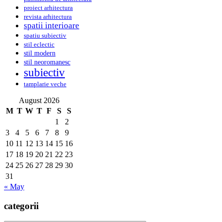
proiect arhitectura
revista arhitectura
spatii interioare
spatiu subiectiv
stil eclectic
stil modern
stil neoromanesc
subiectiv
tamplarie veche
August 2026
M
T
W
T
F
S
S
1
2
3
4
5
6
7
8
9
10
11
12
13
14
15
16
17
18
19
20
21
22
23
24
25
26
27
28
29
30
31
« May
categorii