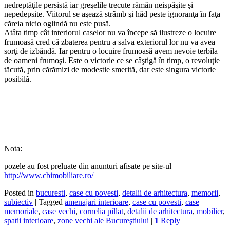
nedreptăţile persistă iar greşelile trecute rămân neispăşite şi
nepedepsite. Viitorul se aşează strâmb şi hâd peste ignoranţa în faţa
căreia nicio oglindă nu este pusă.
Atâta timp cât interiorul caselor nu va începe să ilustreze o locuire
frumoasă cred că zbaterea pentru a salva exteriorul lor nu va avea
sorţi de izbândă. Iar pentru o locuire frumoasă avem nevoie terbila
de oameni frumoşi. Este o victorie ce se câştigă în timp, o revoluţie
tăcută, prin cărămizi de modestie smerită, dar este singura victorie
posibilă.
Nota:
pozele au fost preluate din anunturi afisate pe site-ul
http://www.cbimobiliare.ro/
Posted in
bucuresti
,
case cu povesti
,
detalii de arhitectura
,
memorii
,
subiectiv
|
Tagged
amenajari interioare
,
case cu povesti
,
case
memoriale
,
case vechi
,
cornelia pillat
,
detalii de arhitectura
,
mobilier
,
spatii interioare
,
zone vechi ale Bucureştiului
|
1
Reply