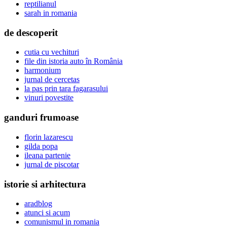
reptilianul
sarah in romania
de descoperit
cutia cu vechituri
file din istoria auto în România
harmonium
jurnal de cercetas
la pas prin tara fagarasului
vinuri povestite
ganduri frumoase
florin lazarescu
gilda popa
ileana partenie
jurnal de piscotar
istorie si arhitectura
aradblog
atunci si acum
comunismul in romania