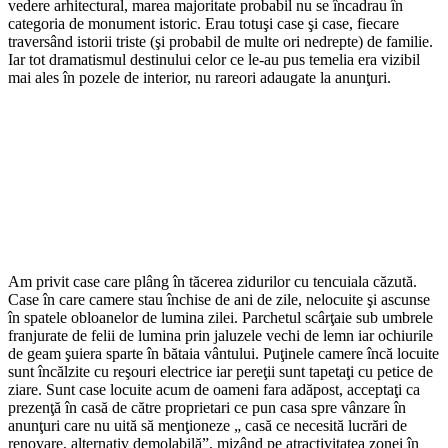
vedere arhitectural, marea majoritate probabil nu se încadrau în
categoria de monument istoric. Erau totuşi case şi case, fiecare
traversând istorii triste (şi probabil de multe ori nedrepte) de familie.
Iar tot dramatismul destinului celor ce le-au pus temelia era vizibil
mai ales în pozele de interior, nu rareori adaugate la anunţuri.
Am privit case care plâng în tăcerea zidurilor cu tencuiala căzută.
Case în care camere stau închise de ani de zile, nelocuite şi ascunse
în spatele obloanelor de lumina zilei. Parchetul scârţaie sub umbrele
franjurate de felii de lumina prin jaluzele vechi de lemn iar ochiurile
de geam şuiera sparte în bătaia vântului. Puţinele camere încă locuite
sunt încălzite cu reşouri electrice iar pereţii sunt tapetaţi cu petice de
ziare. Sunt case locuite acum de oameni fara adăpost, acceptaţi ca
prezenţă în casă de către proprietari ce pun casa spre vânzare în
anunţuri care nu uită să menţioneze „ casă ce necesită lucrări de
renovare, alternativ demolabilă”, mizând pe atractivitatea zonei în