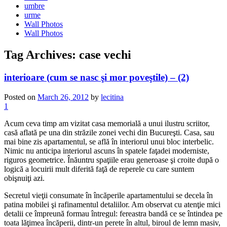
umbre
urme
Wall Photos
Wall Photos
Tag Archives:
case vechi
interioare (cum se nasc şi mor poveştile) – (2)
Posted on
March 26, 2012
by
lecitina
1
Acum ceva timp am vizitat casa memorială a unui ilustru scriitor,
casă aflată pe una din străzile zonei vechi din Bucureşti. Casa, sau
mai bine zis apartamentul, se află în interiorul unui bloc interbelic.
Nimic nu anticipa interiorul ascuns în spatele faţadei moderniste,
riguros geometrice. Înăuntru spaţiile erau generoase şi croite după o
logică a locuirii mult diferită faţă de reperele cu care suntem
obişnuiţi azi.
Secretul vieţii consumate în încăperile apartamentului se decela în
patina mobilei şi rafinamentul detaliilor. Am observat cu atenţie mici
detalii ce împreună formau întregul: fereastra bandă ce se întindea pe
toata lăţimea încăperii, dintr-un perete în altul, biroul de lemn masiv,