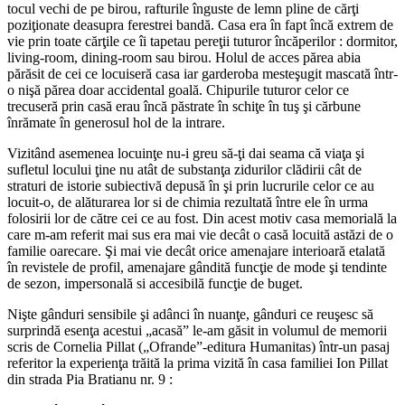
tocul vechi de pe birou, rafturile înguste de lemn pline de cărţi
poziţionate deasupra ferestrei bandă. Casa era în fapt încă extrem de
vie prin toate cărţile ce îi tapetau pereţii tuturor încăperilor : dormitor,
living-room, dining-room sau birou. Holul de acces părea abia
părăsit de cei ce locuiseră casa iar garderoba mesteşugit mascată într-
o nişă părea doar accidental goală. Chipurile tuturor celor ce
trecuseră prin casă erau încă păstrate în schiţe în tuş şi cărbune
înrămate în generosul hol de la intrare.
Vizitând asemenea locuinţe nu-i greu să-ţi dai seama că viaţa şi
sufletul locului ţine nu atât de substanţa zidurilor clădirii cât de
straturi de istorie subiectivă depusă în şi prin lucrurile celor ce au
locuit-o, de alăturarea lor si de chimia rezultată între ele în urma
folosirii lor de către cei ce au fost. Din acest motiv casa memorială la
care m-am referit mai sus era mai vie decât o casă locuită astăzi de o
familie oarecare. Şi mai vie decât orice amenajare interioară etalată
în revistele de profil, amenajare gândită funcţie de mode şi tendinte
de sezon, impersonală si accesibilă funcţie de buget.
Nişte gânduri sensibile şi adânci în nuanţe, gânduri ce reuşesc să
surprindă esenţa acestui „acasă” le-am găsit in volumul de memorii
scris de Cornelia Pillat („Ofrande”-editura Humanitas) într-un pasaj
referitor la experienţa trăită la prima vizită în casa familiei Ion Pillat
din strada Pia Bratianu nr. 9 :