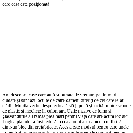
care casa este poziţionată.
Am descoprit case care au fost purtate de vremuri pe drumuri
ciudate şi sunt azi locuite de către oameni diferiţi de cei care le-au
clădit. Mobila veche desperecheată stă jupuită şi tocită printre scaune
de plastic şi mochete în culori tari. Uşile masive de lemn şi
glasvandurile au rămas prea mari pentru viaţa care are acum loc aici.
Logica planului a fost redusă la cea a unui apartament confort 2
dintr-un bloc din prefabricate. Acesta este motivul pentru care unele
uşi au fost improvizate din materiale ieftine iar ale compartimentări