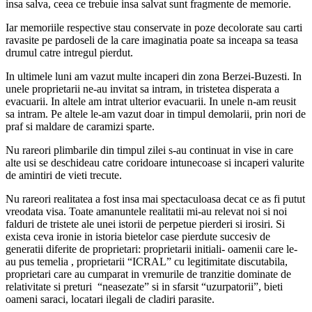
insa salva, ceea ce trebuie insa salvat sunt fragmente de memorie.
Iar memoriile respective stau conservate in poze decolorate sau carti
ravasite pe pardoseli de la care imaginatia poate sa inceapa sa teasa
drumul catre intregul pierdut.
In ultimele luni am vazut multe incaperi din zona Berzei-Buzesti. In
unele proprietarii ne-au invitat sa intram, in tristetea disperata a
evacuarii. In altele am intrat ulterior evacuarii. In unele n-am reusit
sa intram. Pe altele le-am vazut doar in timpul demolarii, prin nori de
praf si maldare de caramizi sparte.
Nu rareori plimbarile din timpul zilei s-au continuat in vise in care
alte usi se deschideau catre coridoare intunecoase si incaperi valurite
de amintiri de vieti trecute.
Nu rareori realitatea a fost insa mai spectaculoasa decat ce as fi putut
vreodata visa. Toate amanuntele realitatii mi-au relevat noi si noi
falduri de tristete ale unei istorii de perpetue pierderi si irosiri. Si
exista ceva ironie in istoria bietelor case pierdute succesiv de
generatii diferite de proprietari: proprietarii initiali- oamenii care le-
au pus temelia , proprietarii “ICRAL” cu legitimitate discutabila,
proprietari care au cumparat in vremurile de tranzitie dominate de
relativitate si preturi “neasezate” si in sfarsit “uzurpatorii”, bieti
oameni saraci, locatari ilegali de cladiri parasite.