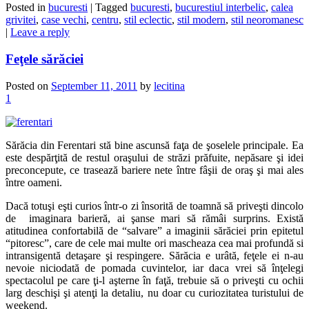
Posted in
bucuresti
|
Tagged
bucuresti
,
bucurestiul interbelic
,
calea
grivitei
,
case vechi
,
centru
,
stil eclectic
,
stil modern
,
stil neoromanesc
|
Leave a reply
Feţele sărăciei
Posted on
September 11, 2011
by
lecitina
1
Sărăcia din Ferentari stă bine ascunsă faţa de şoselele principale. Ea
este despărţită de restul oraşului de străzi prăfuite, nepăsare şi idei
preconcepute, ce trasează bariere nete între fâşii de oraş şi mai ales
între oameni.
Dacă totuşi eşti curios într-o zi însorită de toamnă să priveşti dincolo
de imaginara barieră, ai şanse mari să rămâi surprins. Există
atitudinea confortabilă de “salvare” a imaginii sărăciei prin epitetul
“pitoresc”, care de cele mai multe ori mascheaza cea mai profundă si
intransigentă detaşare şi respingere. Sărăcia e urâtă, feţele ei n-au
nevoie niciodată de pomada cuvintelor, iar daca vrei să înţelegi
spectacolul pe care ţi-l aşterne în faţă, trebuie să o priveşti cu ochii
larg deschişi şi atenţi la detaliu, nu doar cu curiozitatea turistului de
weekend.