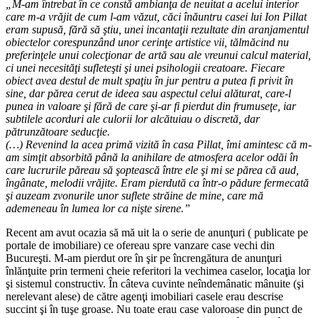
„M-am întrebat în ce constă ambianţa de neuitat a acelui interior
care m-a vrăjit de cum l-am văzut, căci înăuntru casei lui Ion Pillat
eram supusă, fără să ştiu, unei incantaţii rezultate din aranjamentul
obiectelor corespunzând unor cerinţe artistice vii, tălmăcind nu
preferinţele unui colecţionar de artă sau ale vreunui calcul material,
ci unei necesităţi sufleteşti şi unei psihologii creatoare. Fiecare
obiect avea destul de mult spaţiu în jur pentru a putea fi privit în
sine, dar părea cerut de ideea sau aspectul celui alăturat, care-l
punea in valoare şi fără de care şi-ar fi pierdut din frumuseţe, iar
subtilele acorduri ale culorii lor alcătuiau o discretă, dar
pătrunzătoare seducţie.
(…) Revenind la acea primă vizită în casa Pillat, îmi amintesc că m-
am simţit absorbită până la anihilare de atmosfera acelor odăi în
care lucrurile păreau să şoptească între ele şi mi se părea că aud,
îngânate, melodii vrăjite. Eram pierdută ca într-o pădure fermecată
şi auzeam zvonurile unor suflete străine de mine, care mă
ademeneau în lumea lor ca nişte sirene.”
Recent am avut ocazia să mă uit la o serie de anunţuri ( publicate pe
portale de imobiliare) ce ofereau spre vanzare case vechi din
Bucureşti. M-am pierdut ore în şir pe încrengătura de anunţuri
înlănţuite prin termeni cheie referitori la vechimea caselor, locaţia lor
şi sistemul constructiv. În câteva cuvinte neîndemânatic mânuite (şi
nerelevant alese) de către agenţi imobiliari casele erau descrise
succint şi în tuşe groase. Nu toate erau case valoroase din punct de