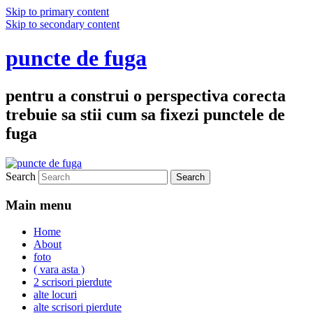
Skip to primary content
Skip to secondary content
puncte de fuga
pentru a construi o perspectiva corecta
trebuie sa stii cum sa fixezi punctele de
fuga
Search
Main menu
Home
About
foto
( vara asta )
2 scrisori pierdute
alte locuri
alte scrisori pierdute