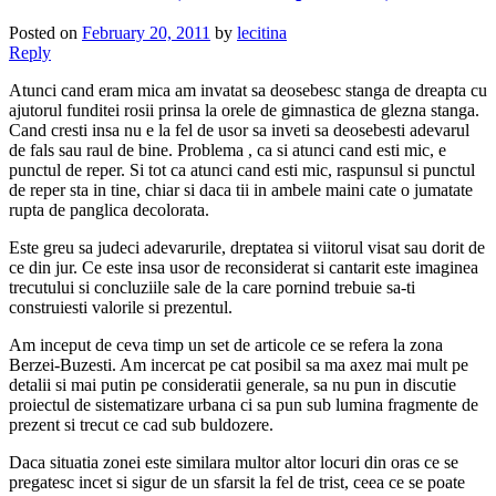
Posted on
February 20, 2011
by
lecitina
Reply
Atunci cand eram mica am invatat sa deosebesc stanga de dreapta cu
ajutorul funditei rosii prinsa la orele de gimnastica de glezna stanga.
Cand cresti insa nu e la fel de usor sa inveti sa deosebesti adevarul
de fals sau raul de bine. Problema , ca si atunci cand esti mic, e
punctul de reper. Si tot ca atunci cand esti mic, raspunsul si punctul
de reper sta in tine, chiar si daca tii in ambele maini cate o jumatate
rupta de panglica decolorata.
Este greu sa judeci adevarurile, dreptatea si viitorul visat sau dorit de
ce din jur. Ce este insa usor de reconsiderat si cantarit este imaginea
trecutului si concluziile sale de la care pornind trebuie sa-ti
construiesti valorile si prezentul.
Am inceput de ceva timp un set de articole ce se refera la zona
Berzei-Buzesti. Am incercat pe cat posibil sa ma axez mai mult pe
detalii si mai putin pe consideratii generale, sa nu pun in discutie
proiectul de sistematizare urbana ci sa pun sub lumina fragmente de
prezent si trecut ce cad sub buldozere.
Daca situatia zonei este similara multor altor locuri din oras ce se
pregatesc incet si sigur de un sfarsit la fel de trist, ceea ce se poate