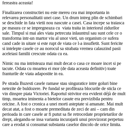
fereastra aceasta!
Finalizarea constructiei nu este mereu cea mai importanta in
relevarea personalitatii unei case. Un drum intreg plin de schimbari
se deschide in fata vietii nou nascute a casei. Casa incepe sa traiasca
pe masura ce se impregneaza cu viata traita in interiorul zidurilor
sale. Timpul si mai ales viata petrecuta inlauntrul sau sunt cele ce o
transforma intr-un martor viu al unor vieti, un organism ce sufera
cand cade in uitare si este rupt de viata ce l-a insufletit. Sunt fericite
si intelepte casele ce au norocul sa strabata vremea calauzind pasii
aceleiasi familii crescute odata cu ea.
Nimic nu ma intristeaza mai mult decat o casa ce moare incet si pe
tacute. Odata cu moartea ei mor (de data aceasta definitiv) toate
franturile de viata adapostite in ea.
Pe strada Buzesti casele ramase stau singuratice intre goluri bine
netezite de buldozere. Pe fundal se profileaza blocurile de sticla ce
vin dinspre piata Victoriei. Raportul strivitor era evident déjà de mult
timp, moartea iminenta a bietelor casute era previzibila pentru
oricine. A fost o cronica a unei morti asteptate si amanate. Mai mult
decat atat, a fost o moarte premeditata de zeci de ani – cam din
perioada in care casele ar fi putut sa fie retrocedate proprietarilor de
drept, alegandu-se insa varianta incurajarii unui provizorat perpetuu
care a erodat si consumat substanta caselor dincolo de orice limita.