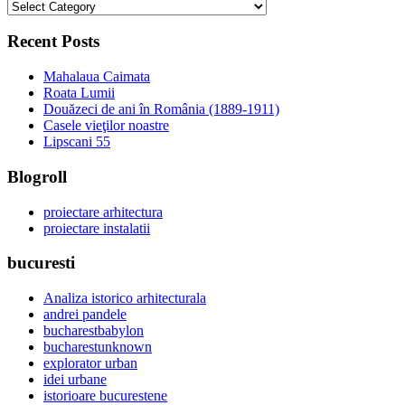
categorii
Recent Posts
Mahalaua Caimata
Roata Lumii
Douăzeci de ani în România (1889-1911)
Casele vieţilor noastre
Lipscani 55
Blogroll
proiectare arhitectura
proiectare instalatii
bucuresti
Analiza istorico arhitecturala
andrei pandele
bucharestbabylon
bucharestunknown
explorator urban
idei urbane
istorioare bucurestene