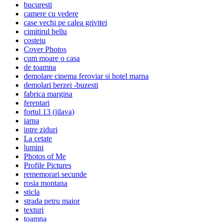
bucuresti
camere cu vedere
case vechi pe calea grivitei
cimitirul bellu
costeiu
Cover Photos
cum moare o casa
de toamna
demolare cinema feroviar si hotel marna
demolari berzei -buzesti
fabrica margina
ferentari
fortul 13 (jilava)
iarna
intre ziduri
La cetate
lumini
Photos of Me
Profile Pictures
rememorari secunde
rosia montana
sticla
strada petru maior
texturi
toamna