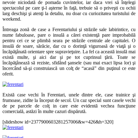
nevoie niciodată de pomada cuvintelor, iar daca vrei să înţelegi
spectacolul pe care ţi-l aşterne în faţă, trebuie să o priveşti cu ochii
larg deschişi şi atenţi la detaliu, nu doar cu curiozitatea turistului de
weekend.
Întreaga zonă de case a Ferentariului şi străzile sale labirintice, cu
nume fabuloase, pare o insulă a cărei existenţă pare improbabilă
pentru cei ce se plimbă seara pe străzile centrale ale capitalei. O
insulă de soare, sărăcie, dar cu o dorinţă viguroasă de viaţă şi o
încăpăţânată orientare spre supravieţuire. La fel ca această insulă mai
există multe, şi aici dar şi pe tot cuprinsul ţării. Toate se
încăpăţânează să reziste, sfidând şansele (sau mai exact lipsa lor) şi
încercând să-şi construiască un colţ de “acasă” din puţinul ce este
oferit.
Există case vechi în Ferentari, unele dintre ele, case trainice şi
frumoase, zidite la început de secol. Un caz special sunt casele vechi
de pe parcele de colţ in care este evidentă vechea funcţiune
comercială, astăzi în multe cazuri dispărută.
[slideshow id=2377900603281257006&w=426&h=320]