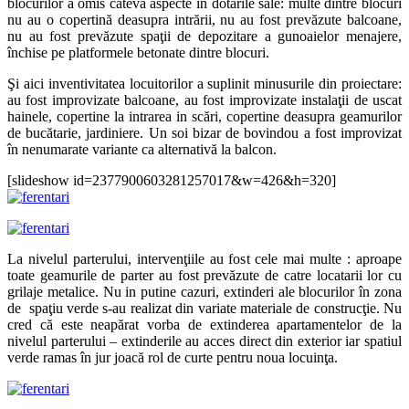
blocurilor a omis câteva aspecte în dotarile sale: multe dintre blocuri
nu au o copertină deasupra intrării, nu au fost prevăzute balcoane,
nu au fost prevăzute spaţii de depozitare a gunoaielor menajere,
închise pe platformele betonate dintre blocuri.
Şi aici inventivitatea locuitorilor a suplinit minusurile din proiectare:
au fost improvizate balcoane, au fost improvizate instalaţii de uscat
hainele, copertine la intrarea in scări, copertine deasupra geamurilor
de bucătarie, jardiniere. Un soi bizar de bovindou a fost improvizat
în nenumarate variante ca alternativă la balcon.
[slideshow id=2377900603281257017&w=426&h=320]
La nivelul parterului, intervenţiile au fost cele mai multe : aproape
toate geamurile de parter au fost prevăzute de catre locatarii lor cu
grilaje metalice. Nu in putine cazuri, extinderi ale blocurilor în zona
de spaţiu verde s-au realizat din variate materiale de construcţie. Nu
cred că este neapărat vorba de extinderea apartamentelor de la
nivelul parterului – extinderile au acces direct din exterior iar spatiul
verde ramas în jur joacă rol de curte pentru noua locuinţa.