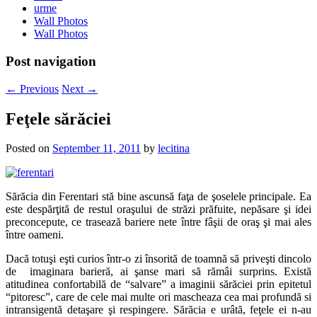
urme
Wall Photos
Wall Photos
Post navigation
←
Previous
Next
→
Feţele sărăciei
Posted on
September 11, 2011
by
lecitina
Sărăcia din Ferentari stă bine ascunsă faţa de şoselele principale. Ea
este despărţită de restul oraşului de străzi prăfuite, nepăsare şi idei
preconcepute, ce trasează bariere nete între fâşii de oraş şi mai ales
între oameni.
Dacă totuşi eşti curios într-o zi însorită de toamnă să priveşti dincolo
de imaginara barieră, ai şanse mari să rămâi surprins. Există
atitudinea confortabilă de “salvare” a imaginii sărăciei prin epitetul
“pitoresc”, care de cele mai multe ori mascheaza cea mai profundă si
intransigentă detaşare şi respingere. Sărăcia e urâtă, feţele ei n-au