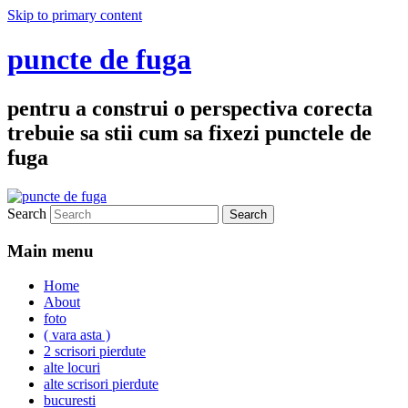
Skip to primary content
puncte de fuga
pentru a construi o perspectiva corecta
trebuie sa stii cum sa fixezi punctele de
fuga
Search
Main menu
Home
About
foto
( vara asta )
2 scrisori pierdute
alte locuri
alte scrisori pierdute
bucuresti