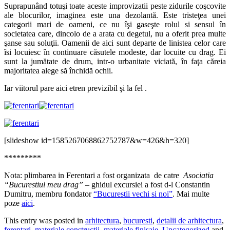
Suprapunând totuşi toate aceste improvizatii peste zidurile coşcovite
ale blocurilor, imaginea este una dezolantă. Este tristeţea unei
categorii mari de oameni, ce nu îşi gaseşte rolul si sensul în
societatea care, dincolo de a arata cu degetul, nu a oferit prea multe
şanse sau soluţii. Oamenii de aici sunt departe de linistea celor care
îsi locuiesc în continuare căsutele modeste, dar locuite cu drag. Ei
sunt la jumătate de drum, intr-o urbanitate viciată, în faţa căreia
majoritatea alege să închidă ochii.
Iar viitorul pare aici etren previzibil şi la fel .
[slideshow id=1585267068862752787&w=426&h=320]
*********
Nota: plimbarea in Ferentari a fost organizata de catre
Asociatia
“Bucurestiul meu drag”
– ghidul excursiei a fost d-l Constantin
Dumitru, membru fondator
“Bucurestii vechi si noi”
. Mai multe
poze
aici
.
This entry was posted in
arhitectura
,
bucuresti
,
detalii de arhitectura
,
ferentari
,
materiale constructii
,
materiale finisaje
,
Uncategorized
and