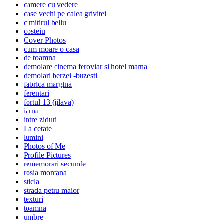
camere cu vedere
case vechi pe calea grivitei
cimitirul bellu
costeiu
Cover Photos
cum moare o casa
de toamna
demolare cinema feroviar si hotel marna
demolari berzei -buzesti
fabrica margina
ferentari
fortul 13 (jilava)
iarna
intre ziduri
La cetate
lumini
Photos of Me
Profile Pictures
rememorari secunde
rosia montana
sticla
strada petru maior
texturi
toamna
umbre