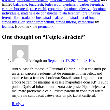
tagged
balcoane
,
bucuresti
,
bulevardul pieptanari
,
cartier ferentari
,
cartiere bucuresti
,
case vechi
,
copertine
,
locuinte colective
,
locuinte
individuale
,
materiale de constructie
,
piata ferentari
,
prelungirea
ferentarilor
,
strada bachus
,
strada calaretilor
,
strada lacul bucura
,
strada livezilor
,
strada trompetului
,
strada tufelor
,
vernacular
by
lecitina
. Bookmark the
permalink
.
One thought on “
Feţele sărăciei
”
fvbfngrh
on
September 17, 2011 at 23:10
said:
sunt si case frumoase in Ferentari.Cartierul a fost construit pe
un teren parcelat reglementat de primarie in interbelic,cand
totul se facea frumos si ordonat.Strazile sunt largi,multe cu
arbori batrani pe margine,si casele majoritatea doar P,P+1 sunt
putine.Dpdv al infrastructurii zona este peste Pipera lejer,cea
mai mare problema e ca nu exista parcuri in zona,nici artere
majore nu sunt decat cateva,este un pic izolat cartierul.
Reply
↓