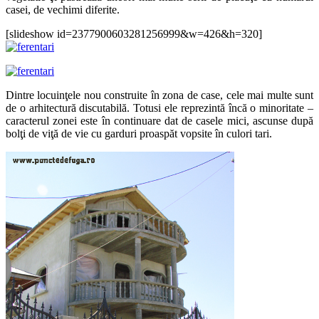
casei, de vechimi diferite.
[slideshow id=2377900603281256999&w=426&h=320]
Dintre locuinţele nou construite în zona de case, cele mai multe sunt
de o arhitectură discutabilă. Totusi ele reprezintă încă o minoritate –
caracterul zonei este în continuare dat de casele mici, ascunse după
bolţi de viţă de vie cu garduri proaspăt vopsite în culori tari.