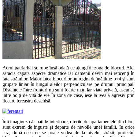
Aerul patriarhal se rupe însă odată ce ajungi în zona de blocuri. Aici
săracia capată aspecte dramatice iar oamenii devin mai reticenţi în
fata străinilor. Majoritatea blocurilor au regim de înăltime p+4 şi sunt
grupate liniar în lungul aleilor perpendiculare pe drumul principal.
Distanţele între fronturi nu sunt foarte mari iar viata privată, ascunsă
intre bolţi de vită de vie în zona de case, iese la iveală agresiv prin
fiecare fereastra deschisă.
Îmi imaginez că spaţiile interioare, oferite de apartamentele din bloc,
sunt extrem de înguste şi departe de nevoile unei familii. In orice
caz, după ceea ce se poate vedea de la nivelul străzii, proiectul