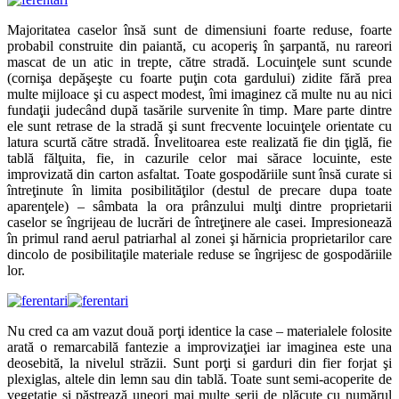
Majoritatea caselor însă sunt de dimensiuni foarte reduse, foarte
probabil construite din paiantă, cu acoperiş în şarpantă, nu rareori
mascat de un atic in trepte, către stradă. Locuinţele sunt scunde
(cornişa depăşeşte cu foarte puţin cota gardului) zidite fără prea
multe mijloace şi cu aspect modest, îmi imaginez că multe nu au nici
fundaţii judecând după tasările survenite în timp. Mare parte dintre
ele sunt retrase de la stradă şi sunt frecvente locuinţele orientate cu
latura scurtă către stradă. Învelitoarea este realizată fie din ţiglă, fie
tablă fălţuita, fie, in cazurile celor mai sărace locuinte, este
improvizată din carton asfaltat. Toate gospodăriile sunt însă curate si
întreţinute în limita posibilităţilor (destul de precare dupa toate
aparenţele) – sâmbata la ora prânzului mulţi dintre proprietarii
caselor se îngrijeau de lucrări de întreţinere ale casei. Impresionează
în primul rand aerul patriarhal al zonei şi hărnicia proprietarilor care
dincolo de posibilitaţile materiale reduse se îngrijesc de gospodăriile
lor.
Nu cred ca am vazut două porţi identice la case – materialele folosite
arată o remarcabilă fantezie a improvizaţiei iar imaginea este una
deosebită, la nivelul străzii. Sunt porţi si garduri din fier forjat şi
plexiglas, altele din lemn sau din tablă. Toate sunt semi-acoperite de
vegetatie şi păstrează uneori mai multe serii de plăcuţe cu numărul