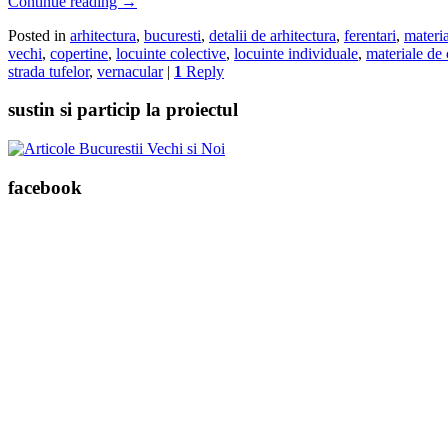
Continue reading
→
Posted in
arhitectura
,
bucuresti
,
detalii de arhitectura
,
ferentari
,
materia
vechi
,
copertine
,
locuinte colective
,
locuinte individuale
,
materiale de 
strada tufelor
,
vernacular
|
1
Reply
sustin si particip la proiectul
facebook