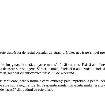
ste despărţită de restul oraşului de străzi prăfuite, nepăsare şi idei pre
o de imaginara barieră, ai şanse mari să rămâi surprins. Există atitudinea
detaşare şi respingere. Sărăcia e urâtă, feţele ei n-au nevoie niciodată 
detaliu, nu doar cu curiozitatea turistului de weekend.
ume fabuloase, pare o insulă a cărei existenţă pare improbabilă pentru cei 
e spre supravieţuire. La fel ca această insulă mai există multe, şi aici d
 de “acasă” din puţinul ce este oferit.