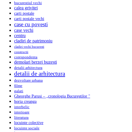
bucurestiul vechi
calea grivitei
carti postale
carti postale vechi
case cu povesti
case vechi
centru
cladiri de patrimoniu
cladiri vechi bucuresti
constructii
corespondenta
demolari berzei buzesti
detalii arhitectura
detalii de arhitectura
dezvoltare urbana
filme
galati
Gheorghe Parusi – „cronologia Bucureştilor "
horia creanga
interbelic
interioare
literatura
locuinte colective
locuinte sociale