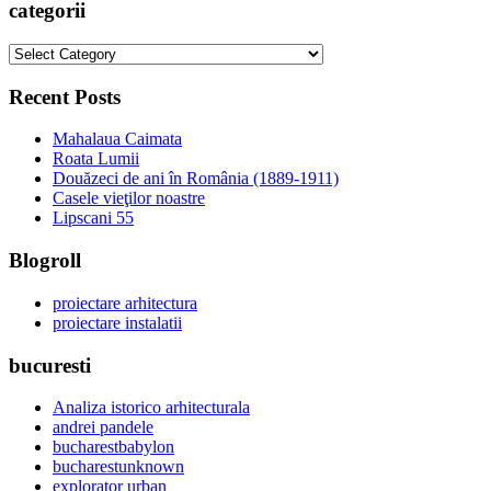
categorii
categorii
Recent Posts
Mahalaua Caimata
Roata Lumii
Douăzeci de ani în România (1889-1911)
Casele vieţilor noastre
Lipscani 55
Blogroll
proiectare arhitectura
proiectare instalatii
bucuresti
Analiza istorico arhitecturala
andrei pandele
bucharestbabylon
bucharestunknown
explorator urban