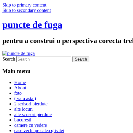
Skip to primary content
Skip to secondary content
puncte de fuga
pentru a construi o perspectiva corecta treb
Search
Main menu
Home
About
foto
( vara asta )
2 scrisori pierdute
alte locuri
alte scrisori pierdute
bucuresti
camere cu vedere
case vechi pe calea grivitei