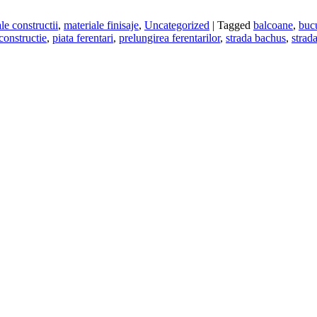
le constructii
,
materiale finisaje
,
Uncategorized
|
Tagged
balcoane
,
bucu
constructie
,
piata ferentari
,
prelungirea ferentarilor
,
strada bachus
,
strada