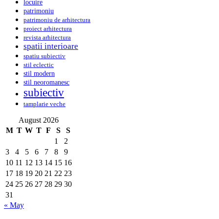
locuire
patrimoniu
patrimoniu de arhitectura
proiect arhitectura
revista arhitectura
spatii interioare
spatiu subiectiv
stil eclectic
stil modern
stil neoromanesc
subiectiv
tamplarie veche
August 2026
M
T
W
T
F
S
S
1
2
3
4
5
6
7
8
9
10
11
12
13
14
15
16
17
18
19
20
21
22
23
24
25
26
27
28
29
30
31
« May