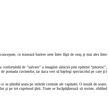
concepute, ce trasează bariere nete între fâşii de oraş şi mai ales între
 confortabilă de “salvare” a imaginii sărăciei prin epitetul “pitoresc”,
de pomada cuvintelor, iar daca vrei să înţelegi spectacolul pe care ţi-l
ce se plimbă seara pe străzile centrale ale capitalei. O insulă de soare,
ar şi pe tot cuprinsul ţării. Toate se încăpăţânează să reziste, sfidând