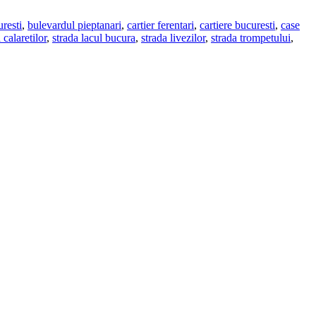
resti
,
bulevardul pieptanari
,
cartier ferentari
,
cartiere bucuresti
,
case
 calaretilor
,
strada lacul bucura
,
strada livezilor
,
strada trompetului
,