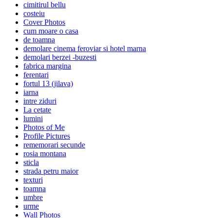
cimitirul bellu
costeiu
Cover Photos
cum moare o casa
de toamna
demolare cinema feroviar si hotel marna
demolari berzei -buzesti
fabrica margina
ferentari
fortul 13 (jilava)
iarna
intre ziduri
La cetate
lumini
Photos of Me
Profile Pictures
rememorari secunde
rosia montana
sticla
strada petru maior
texturi
toamna
umbre
urme
Wall Photos