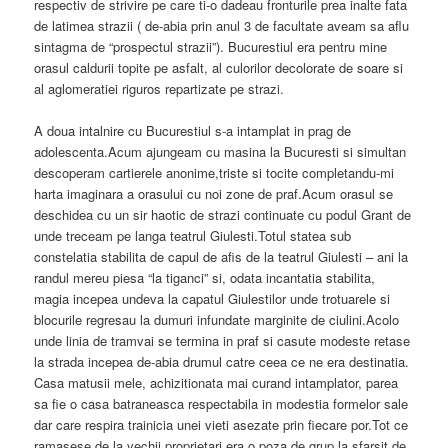
respectiv de strivire pe care ti-o dadeau fronturile prea inalte fata
de latimea strazii ( de-abia prin anul 3 de facultate aveam sa aflu
sintagma de “prospectul strazii”). Bucurestiul era pentru mine
orasul caldurii topite pe asfalt, al culorilor decolorate de soare si
al aglomeratiei riguros repartizate pe strazi.
A doua intalnire cu Bucurestiul s-a intamplat in prag de
adolescenta.Acum ajungeam cu masina la Bucuresti si simultan
descoperam cartierele anonime,triste si tocite completandu-mi
harta imaginara a orasului cu noi zone de praf.Acum orasul se
deschidea cu un sir haotic de strazi continuate cu podul Grant de
unde treceam pe langa teatrul Giulesti.Totul statea sub
constelatia stabilita de capul de afis de la teatrul Giulesti – ani la
randul mereu piesa “la tiganci” si, odata incantatia stabilita,
magia incepea undeva la capatul Giulestilor unde trotuarele si
blocurile regresau la dumuri infundate marginite de ciulini.Acolo
unde linia de tramvai se termina in praf si casute modeste retase
la strada incepea de-abia drumul catre ceea ce ne era destinatia.
Casa matusii mele, achizitionata mai curand intamplator, parea
sa fie o casa batraneasca respectabila in modestia formelor sale
dar care respira trainicia unei vieti asezate prin fiecare por.Tot ce
ramasese de la vechii proprietari era o poza de grup la sfarsit de