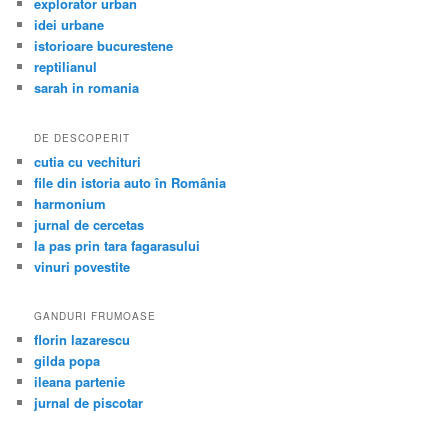
explorator urban
idei urbane
istorioare bucurestene
reptilianul
sarah in romania
DE DESCOPERIT
cutia cu vechituri
file din istoria auto în România
harmonium
jurnal de cercetas
la pas prin tara fagarasului
vinuri povestite
GANDURI FRUMOASE
florin lazarescu
gilda popa
ileana partenie
jurnal de piscotar