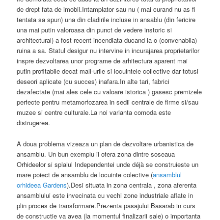
de drept fata de imobil.Intamplator sau nu ( mai curand nu as fi
tentata sa spun) una din cladirile incluse in ansablu (din fericire
una mai putin valoroasa din punct de vedere instoric si
architectural) a fost recent incendiata ducand la o (convenabila)
ruina a sa. Statul desigur nu intervine in incurajarea proprietarilor
inspre dezvoltarea unor programe de arhitectura aparent mai
putin profitabile decat mall-urile si locuintele collective dar totusi
deseori aplicate (cu succes) inafara.In alte tari, fabrici
dezafectate (mai ales cele cu valoare istorica ) gasesc premizele
perfecte pentru metamorfozarea in sedii centrale de firme si/sau
muzee si centre culturale.La noi varianta comoda este
distrugerea.
A doua problema vizeaza un plan de dezvoltare urbanistica de
ansamblu. Un bun exemplu il ofera zona dintre soseaua
Orhideelor si splaiul Independentei
unde déjà se construieste un
mare poiect de ansamblu de locuinte colective (
ansamblul
orhideea Gardens
).Desi situata in zona centrala , zona aferenta
ansamblului este invecinata cu vechi zone industriale aflate in
plin proces de transformare.Prezenta pasajului Basarab in curs
de constructie va avea (la momentul finalizarii sale) o importanta