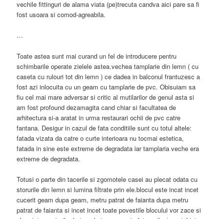
vechile fittinguri de alama viata (pe)trecuta
candva aici pare sa fi
fost usoara si comod-agreabila.
…
Toate astea sunt mai curand un fel de introducere pentru
schimbarile operate zielele astea.vechea tamplarie din lemn ( cu
caseta cu rulouri tot din lemn ) ce dadea in balconul frantuzesc a
fost azi inlocuita cu un geam cu tamplarie de pvc. Obisuiam sa
fiu cel mai mare adversar si critic al mutilarilor de genul asta si
am fost profound dezamagita cand chiar si facultatea de
arhitectura si-a aratat in urma restaurari ochii de pvc catre
fantana. Desigur in cazul de fata conditiile sunt cu totul altele:
fatada vizata da catre o curte interioara nu tocmai estetica,
fatada in sine este extreme de degradata iar tamplaria veche era
extreme de degradata.
Totusi o parte din tacerile si zgomotele casei au plecat odata cu
storurile din lemn si lumina filtrate prin ele.blocul este incat incet
cucerit geam dupa geam, metru patrat de faianta dupa metru
patrat de faianta si incet incet toate povestile blocului vor zace si