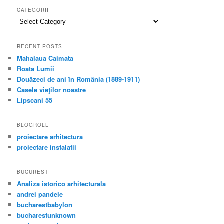
CATEGORII
categorii
RECENT POSTS
Mahalaua Caimata
Roata Lumii
Douăzeci de ani în România (1889-1911)
Casele vieţilor noastre
Lipscani 55
BLOGROLL
proiectare arhitectura
proiectare instalatii
BUCURESTI
Analiza istorico arhitecturala
andrei pandele
bucharestbabylon
bucharestunknown