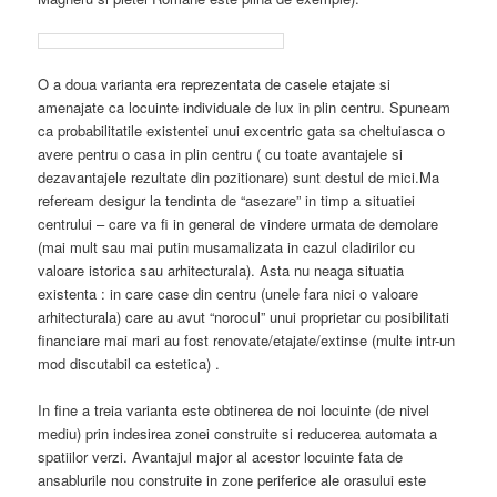
O a doua varianta era reprezentata de casele etajate si
amenajate ca locuinte individuale de lux in plin centru. Spuneam
ca probabilitatile existentei unui excentric gata sa cheltuiasca o
avere pentru o casa in plin centru ( cu toate avantajele si
dezavantajele rezultate din pozitionare) sunt destul de mici.Ma
refeream desigur la tendinta de “asezare” in timp a situatiei
centrului – care va fi in general de vindere urmata de demolare
(mai mult sau mai putin musamalizata in cazul cladirilor cu
valoare istorica sau arhitecturala). Asta nu neaga situatia
existenta : in care case din centru (unele fara nici o valoare
arhitecturala) care au avut “norocul” unui proprietar cu posibilitati
financiare mai mari au fost renovate/etajate/extinse (multe intr-un
mod discutabil ca estetica) .
In fine a treia
varianta este obtinerea de noi locuinte (de nivel
mediu) prin indesirea zonei construite si reducerea automata a
spatiilor verzi. Avantajul major al acestor locuinte fata de
ansablurile nou construite in zone periferice ale orasului este