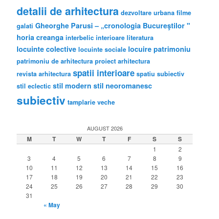
detalii de arhitectura
dezvoltare urbana
filme
Gheorghe Parusi – „cronologia Bucureştilor "
galati
horia creanga
interbelic
interioare
literatura
locuinte colective
locuire
patrimoniu
locuinte sociale
patrimoniu de arhitectura
proiect arhitectura
spatii interioare
revista arhitectura
spatiu subiectiv
stil modern
stil neoromanesc
stil eclectic
subiectiv
tamplarie veche
AUGUST 2026
M
T
W
T
F
S
S
1
2
3
4
5
6
7
8
9
10
11
12
13
14
15
16
17
18
19
20
21
22
23
24
25
26
27
28
29
30
31
« May