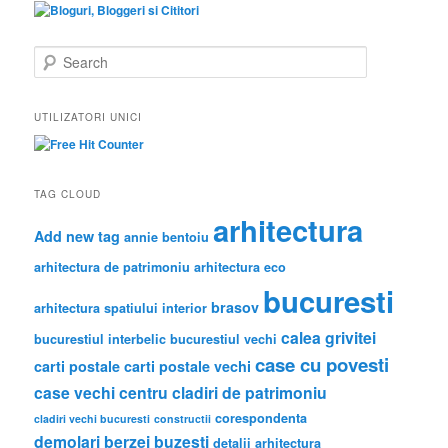
S
e
a
r
UTILIZATORI UNICI
c
h
TAG CLOUD
arhitectura
Add new tag
annie bentoiu
arhitectura de patrimoniu
arhitectura eco
bucuresti
brasov
arhitectura spatiului interior
calea grivitei
bucurestiul interbelic
bucurestiul vechi
case cu povesti
carti postale
carti postale vechi
case vechi
centru
cladiri de patrimoniu
corespondenta
cladiri vechi bucuresti
constructii
demolari berzei buzesti
detalii arhitectura