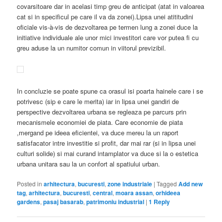
covarsitoare dar in acelasi timp greu de anticipat (atat in valoarea
cat si in specificul pe care il va da zonei).Lipsa unei atititudini
oficiale vis-à-vis de dezvoltarea pe termen lung a zonei duce la
initiative individuale ale unor mici investitori care vor putea fi cu
greu aduse la un numitor comun in viitorul previzibil.
In concluzie se poate spune ca orasul isi poarta hainele care i se
potrivesc (sip e care le merita) iar in lipsa unei gandiri de
perspective dezvoltarea urbana se regleaza pe parcurs prin
mecanismele economiei de piata. Care economie de piata
,mergand pe ideea eficientei, va duce mereu la un raport
satisfacator intre investitie si profit, dar mai rar (si in lipsa unei
culturi solide) si mai curand intamplator va duce si la o estetica
urbana unitara sau la un confort al spatiului urban.
Posted in
arhitectura
,
bucuresti
,
zone industriale
|
Tagged
Add new
tag
,
arhitectura
,
bucuresti
,
central
,
moara assan
,
orhideea
gardens
,
pasaj basarab
,
patrimoniu industrial
|
1
Reply