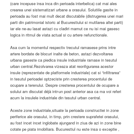
(care incepuse insa inca din perioada interbelica) cat mai ales
crearea unei sistematizari urbane a orasului. Solutiile gasite in
perioada au fost mai mult decat discutabile (distrugerea unei mari
parti din patrimonial istoric al Bucurestiului si mutilarea altei parti)
iar ele ne-au lasat astazi cu cladiri mamut ce nu isi mai gasesc
logica in ritmul de viata actual si cu artere nefunctionale.
Asa cum la momentul respectiv trecutul ramasese prins intre
artere bordate de blocuri inalte de beton, astazi dezvoltarea
urbana gaseste ca piedica insule industriale ramase in tesutul
urban central.Rezolvarea vizeaza atat reonfigurarea acestor
insule (reprezentate de platformele industriale) cat si “infiltrarea”
in tesutul perioadei optzeciste prin cresterea procentului de
ocupare a terenului. Despre cresterea procentului de ocupare a
solului am discutat déjà intr-un post anterior
asa ca ma voi referi
acum
la
insulele industriale din tesutul urban central.
Aceste zone industriale,situate la perioada constructiei in zone
periferice ale orasului, in timp, prin crestere suprafetei orasului,
au fost incet incet inglobate ajungand in ziua de azi in zone bine
cotate pe piata imobiliara. Bucurestiul nu este insa o exceptie ,