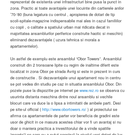
reprezentat de existenta unei infrastructuri bine pusa la punct in
zona. Practic ai toate avantajele unei locuinte din cartierele anilor
’70-‘80 (buna legatura cu centrul , apropierea de dotari de tip
scoli-spitale-magazine indispensabile mai ales in cazul familiilor
cu copii , o calitate a spatiului urban mai ridicata decat in
majoritatea ansamblurilor periferice construite haotic si meschin)
eliminand dezavantajele ( uzura tehnica si morala a
apartamentelor).
Un astfel de exemplu este ansamblul “Obor Towers”. Ansamblul
construit din 2 tronsoane lipite cu regim de inaltime diferit este
localizat in zona Obor pe strada Avrig si este in prezent in curs
de constructie . Si dezavantajele unui apartament nou in centru
se pot vedea din studiu pe caz in situatia ansamblului Obor. Din
pozele puse la dispozitie pe internet pe
www.rez.ro
se observa cu
usurinta distanta meschina dintre noul ansamblu si vechile
blocuri care va duce la o lipsa a intimitatii de ambele parti. Desi
pe site-ul official (
http://www.obortowers.ro/
) al proiectului se
afirma ca apartamentele de parter vor beneficia de gradini este
usor de ghicit in ce masura acestea chiar vor fi un avantaj si nu
doar o maniera practica a investitorului de a vinde spatiile
“moarte”( pe care nu a putut construi) la nivelul unei dotari de lux.