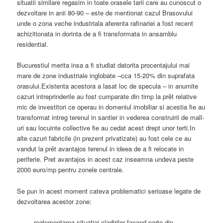
situatii similare regasim in toate orasele tarii care au cunoscut o
dezvoltare in anii 80-90 – este de mentionat cazul Brasovului
unde o zona veche industriala aferenta rafinariei a fost recent
achizitionata in dorinta de a fi transformata in ansamblu
residential.
Bucurestiul merita insa a fi studiat datorita procentajului mai
mare de zone industriale inglobate –cca 15-20% din suprafata
orasului.Existenta acestora a lasat loc de specula – in anumite
cazuri intreprinderile au fost cumparate din timp la prêt relative
mic de investitori ce operau in domeniul imobiliar si
acestia fie au
transformat intreg terenul in santier in vederea construirii de mall-
uri sau locuinte collective fie au cedat acest drept unor terti.In
alte cazuri fabricile (in prezent privatizate) au fost cele ce au
vandut la prêt avantajos terenul in ideea de a fi relocate in
periferie. Pret avantajos in acest caz inseamna undeva peste
2000 euro/mp pentru zonele centrale.
Se pun in acest moment cateva problematici serioase legate de
dezvoltarea acestor zone:
–
reglementarea situatiei cladirilor facand parte din