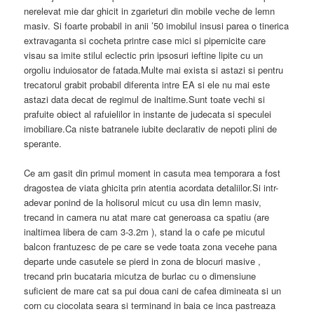
nerelevat mie dar ghicit in zgarieturi din mobile veche de lemn
masiv. Si foarte probabil in anii ’50 imobilul insusi parea o tinerica
extravaganta si cocheta printre case mici si pipernicite care
visau sa imite stilul eclectic prin ipsosuri ieftine lipite cu un
orgoliu induiosator de fatada.Multe mai exista si astazi si pentru
trecatorul grabit probabil diferenta intre EA si ele nu mai este
astazi data decat de regimul de inaltime.Sunt toate vechi si
prafuite obiect al rafuielilor in instante de judecata si speculei
imobiliare.Ca niste batranele iubite declarativ de nepoti plini de
sperante.
Ce am gasit din primul moment in casuta mea temporara a fost
dragostea de viata ghicita prin atentia acordata detaliilor.Si intr-
adevar ponind de la holisorul micut cu usa din lemn masiv,
trecand in camera nu atat mare cat generoasa ca spatiu (are
inaltimea libera de cam 3-3.2m ), stand la o cafe pe micutul
balcon frantuzesc
de pe care se vede toata zona vecehe pana
departe unde casutele se pierd in zona de blocuri masive ,
trecand prin bucataria micutza de burlac cu o dimensiune
suficient de mare cat sa pui doua cani de cafea dimineata si un
corn cu ciocolata seara si terminand in baia ce inca pastreaza