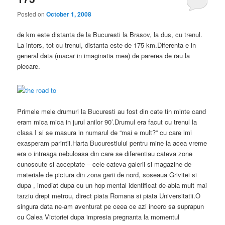
Posted on
October 1, 2008
de km este distanta de la Bucuresti la Brasov, la dus, cu trenul.
La intors, tot cu trenul, distanta este de 175 km.Diferenta e in
general data (macar in imaginatia mea) de parerea de rau la
plecare.
Primele mele drumuri la Bucuresti au fost din cate tin minte cand
eram mica mica in jurul anilor 90’.Drumul era facut cu trenul la
clasa I si se masura in numarul de “mai e mult?” cu care imi
exasperam parintii.Harta Bucurestiului pentru mine la acea vreme
era o intreaga nebuloasa din care se diferentiau cateva zone
cunoscute si acceptate – cele cateva galerii si magazine de
materiale de pictura din zona garii de nord, soseaua Grivitei si
dupa , imediat dupa cu un hop mental identificat de-abia mult mai
tarziu drept metrou, direct piata Romana si piata Universitatii.O
singura data ne-am aventurat pe ceea ce azi incerc sa suprapun
cu Calea Victoriei dupa impresia pregnanta la momentul