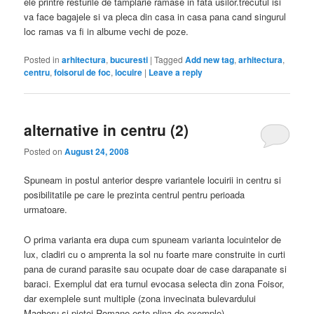
ele printre resturile de tamplarie ramase in fata usilor.trecutul isi
va face bagajele si va pleca din casa in casa pana cand singurul
loc ramas va fi in albume vechi de poze.
Posted in
arhitectura
,
bucuresti
|
Tagged
Add new tag
,
arhitectura
,
centru
,
foisorul de foc
,
locuire
|
Leave a reply
alternative in centru (2)
Posted on
August 24, 2008
Spuneam in postul anterior despre variantele locuirii in centru si
posibilitatile pe care le prezinta centrul pentru perioada
urmatoare.
O prima varianta era dupa cum spuneam varianta locuintelor de
lux, cladiri cu o amprenta la sol nu foarte mare construite in curti
pana de curand parasite sau ocupate doar de case darapanate si
baraci. Exemplul dat era turnul evocasa selecta din zona Foisor,
dar exemplele sunt multiple (zona invecinata bulevardului
Magheru si pietei Romane este plina de exemple).