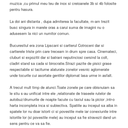
muzica ,cu primul meu teu de inox si creioanele 3b si 4b folosite
pentru hasura.
La doi ani distanta , dupa admiterea la facultate, m-am trezit
busc singura in marele oras a carui suma de imagini nu o
adusesem la nici un numitor comun.
Bucurestiul era zona Lipscani si cartierul Cotroceni dar si
cartierele triste prin care treceam in drum spre casa. Cinemateci,
cluburi si expozitii dar si batrani neputinciosi cersind la colt,
cladiri stand sa cada si birocratie.Strazi pazite de pisici grase
respectabile si taciturne alaturate zonelor vesnic aglomerate
unde tocurile cui asortate gentilor diplomat lasa urme in asfalt.
A trecut mult timp de atunci.Toate zonele pe care obisnuiam sa
le stiu s-au unificat intre ele ,relationate de traseele rutelor de
autobuz/drumurile de noapte facute cu taxiul sau la picior ,intr-o
harta incompleta inca si subiectiva. Spatiile au inceput sa aiba in
spatele lor nu doar istorii ci si povestile mele iar conexiunile intre
istoriile lor (si povestile mele) au inceput sa fie stravezii dand un
sens pentru ce va sa fie.