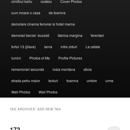
cimitirul bellu
costeiu
Cover Photos
cum moare o casa
de toamna
demolare cinema feroviar si hotel marna
demolari berzei -buzesti
fabrica margina
ferentari
fortul 13 (jilava)
iarna
intre ziduri
La cetate
lumini
Photos of Me
Profile Pictures
rememorari secunde
rosia montana
sticla
strada petru maior
texturi
toamna
umbre
urme
Wall Photos
Wall Photos
TAG ARCHIVES:
ADD NEW TAG
173