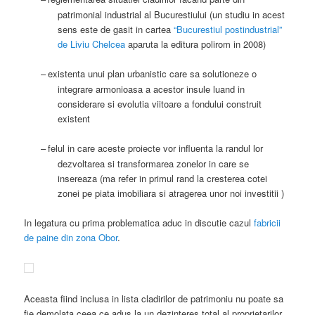
patrimonial industrial al Bucurestiului (un studiu in acest
sens este de gasit in cartea
“Bucurestiul postindustrial”
de Liviu Chelcea
aparuta la editura polirom in 2008)
–
existenta unui plan urbanistic care sa solutioneze o
integrare armonioasa a acestor insule luand in
considerare si evolutia viitoare a fondului construit
existent
–
felul in care aceste proiecte vor influenta la randul lor
dezvoltarea si transformarea zonelor in care se
insereaza (ma refer in primul rand la cresterea cotei
zonei pe piata imobiliara si atragerea unor noi investitii )
In legatura cu prima problematica aduc in discutie cazul
fabricii
de paine din zona Obor
.
Aceasta fiind inclusa in lista cladirilor de patrimoniu nu poate sa
fie demolata ceea ce adus la un dezinteres total al proprietarilor