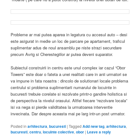
Probleme ar mai putea aparea in legatura cu accesul auto – desi
este asigurat in medie un loc de parcare pe apartament, traficul
suplimentar adus de noul ansamblu pe niste strazi secundare
precum Avrig si Cherestegiilor ar putea deveni suparator.
Subiectul construirii in centru este unul complex iar cazul “Obor
Towers” este doar o fateta a unei realitati care in anii urmatori se
va impune in fata noastra : dincolo de solutionari locale problema
centrului si problema suplimentarii numarului de locuinte in
bucuresti trebuie corelate si rezolvate printr-o gandire holistica si
de perspectiva la nivelul orasului. Altfel fiecare “rezolvare locala”
isi va nega si pierde validitatea la urmatoarea interventie
invecinata. Dar despre aceasta mai pe larg intr-un post urmator.
Posted in
arhitectura
,
bucuresti
|
Tagged
Add new tag
,
arhitectura
,
bucuresti
,
centru
,
locuinte colective
,
obor
|
Leave a reply