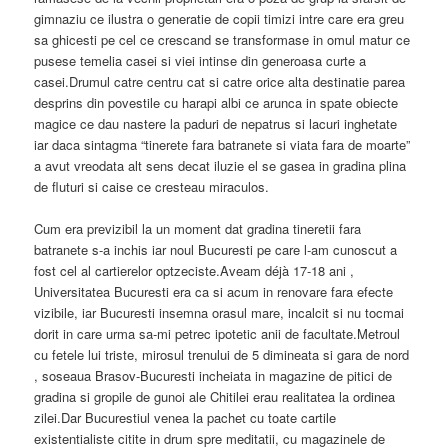
gimnaziu ce ilustra o generatie de copii timizi intre care era greu
sa ghicesti pe cel ce crescand se transformase in omul matur ce
pusese temelia casei si viei intinse din generoasa curte a
casei.Drumul catre centru cat si catre orice alta destinatie parea
desprins din povestile cu harapi albi ce arunca in spate obiecte
magice ce dau nastere la paduri de nepatrus si lacuri inghetate
iar daca sintagma “tinerete fara batranete si viata fara de moarte”
a avut vreodata alt sens decat iluzie el se gasea in gradina plina
de fluturi si caise ce cresteau miraculos.
Cum era previzibil la un moment dat gradina tineretii fara
batranete s-a inchis iar noul Bucuresti pe care l-am cunoscut a
fost cel al cartierelor optzeciste.Aveam déjà 17-18 ani ,
Universitatea Bucuresti era ca si acum in renovare fara efecte
vizibile, iar Bucuresti insemna orasul mare, incalcit si nu tocmai
dorit in care urma sa-mi petrec ipotetic anii de facultate.Metroul
cu fetele lui triste, mirosul trenului de 5 dimineata si gara de nord
, soseaua Brasov-Bucuresti incheiata in magazine de pitici de
gradina si gropile de gunoi ale Chitilei erau realitatea la ordinea
zilei.Dar Bucurestiul venea la pachet cu toate cartile
existentialiste citite in drum spre meditatii, cu magazinele de