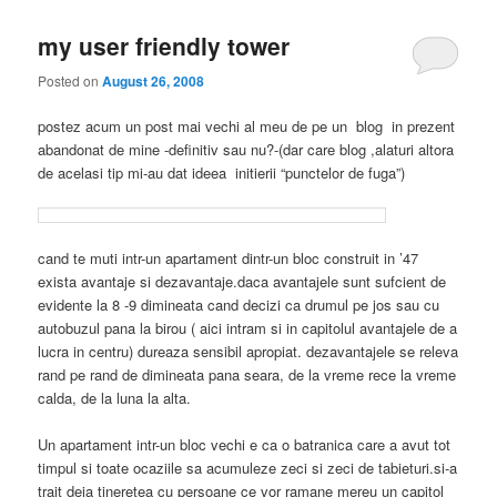
my user friendly tower
Posted on
August 26, 2008
postez acum un post mai vechi al meu de pe un blog in prezent
abandonat de mine -definitiv sau nu?-(dar care blog ,alaturi altora
de acelasi tip mi-au dat ideea initierii “punctelor de fuga”)
cand te muti intr-un apartament dintr-un bloc construit in ’47
exista avantaje si dezavantaje.daca avantajele sunt sufcient de
evidente la 8 -9 dimineata cand decizi ca drumul pe jos sau cu
autobuzul pana la birou ( aici intram si in capitolul avantajele de a
lucra in centru) dureaza sensibil apropiat
.
dezavantajele se releva
rand pe rand de dimineata pana seara, de la vreme rece la vreme
calda, de la luna la alta.
Un apartament intr-un bloc vechi e ca o batranica care a avut tot
timpul si toate ocaziile sa acumuleze zeci si zeci de tabieturi.si-a
trait deja tineretea cu persoane ce vor ramane mereu un capitol