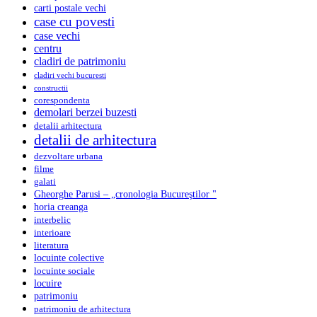
carti postale vechi
case cu povesti
case vechi
centru
cladiri de patrimoniu
cladiri vechi bucuresti
constructii
corespondenta
demolari berzei buzesti
detalii arhitectura
detalii de arhitectura
dezvoltare urbana
filme
galati
Gheorghe Parusi – „cronologia Bucureştilor "
horia creanga
interbelic
interioare
literatura
locuinte colective
locuinte sociale
locuire
patrimoniu
patrimoniu de arhitectura