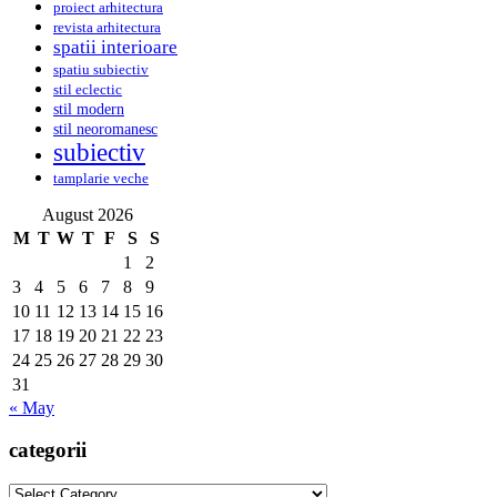
proiect arhitectura
revista arhitectura
spatii interioare
spatiu subiectiv
stil eclectic
stil modern
stil neoromanesc
subiectiv
tamplarie veche
August 2026
M
T
W
T
F
S
S
1
2
3
4
5
6
7
8
9
10
11
12
13
14
15
16
17
18
19
20
21
22
23
24
25
26
27
28
29
30
31
« May
categorii
categorii