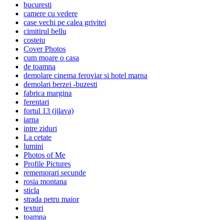
bucuresti
camere cu vedere
case vechi pe calea grivitei
cimitirul bellu
costeiu
Cover Photos
cum moare o casa
de toamna
demolare cinema feroviar si hotel marna
demolari berzei -buzesti
fabrica margina
ferentari
fortul 13 (jilava)
iarna
intre ziduri
La cetate
lumini
Photos of Me
Profile Pictures
rememorari secunde
rosia montana
sticla
strada petru maior
texturi
toamna