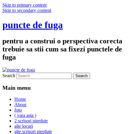
Skip to primary content
Skip to secondary content
puncte de fuga
pentru a construi o perspectiva corecta
trebuie sa stii cum sa fixezi punctele de
fuga
Search
Main menu
Home
About
foto
( vara asta )
2 scrisori pierdute
alte locuri
alte scrisori pierdute