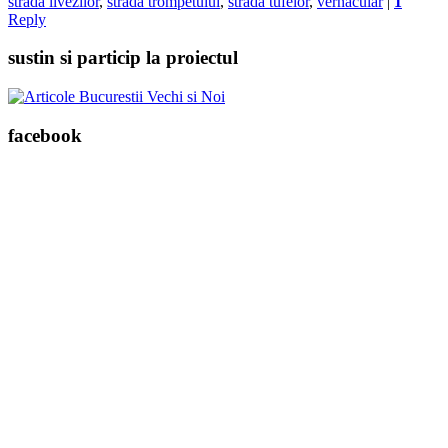
strada livezilor
,
strada trompetului
,
strada tufelor
,
vernacular
|
1
Reply
sustin si particip la proiectul
facebook