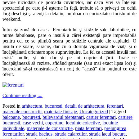
nevoie niciodată de pomada cuvintelor, iar daca vrei să înţelegi
spectacolul pe care ţi-l aşterne în faţă, trebuie să o priveşti cu ochii
larg deschişi şi atenţi la detaliu, nu doar cu curiozitatea turistului de
weekend.
Întreaga zonă de case a Ferentariului şi străzile sale labirintice, cu
nume fabuloase, pare o insulă a cărei existenţă pare improbabilă
pentru cei ce se plimbă seara pe străzile centrale ale capitalei. O
insulă de soare, sărăcie, dar cu o dorinţă viguroasă de viaţă şi o
încăpăţânată orientare spre supravieţuire. La fel ca această insulă mai
există multe, şi aici dar şi pe tot cuprinsul ţării. Toate se
încăpăţânează să reziste, sfidând şansele (sau mai exact lipsa lor) şi
încercând să-şi construiască un colţ de “acasă” din puţinul ce este
oferit.
Continue reading
→
Posted in
arhitectura
,
bucuresti
,
detalii de arhitectura
,
ferentari
,
materiale constructii
,
materiale finisaje
,
Uncategorized
|
Tagged
balcoane
,
bucuresti
,
bulevardul pieptanari
,
cartier ferentari
,
cartiere
bucuresti
,
case vechi
,
copertine
,
locuinte colective
,
locuinte
individuale
,
materiale de constructie
,
piata ferentari
,
prelungirea
ferentarilor
,
strada bachus
,
strada calaretilor
,
strada lacul bucura
,