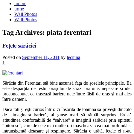
umbre
urme
Wall Photos
Wall Photos
Tag Archives:
piata ferentari
Feţele sărăciei
Posted on
September 11, 2011
by
lecitina
1
Sărăcia din Ferentari stă bine ascunsă faţa de şoselele principale. Ea
este despărţită de restul oraşului de străzi prăfuite, nepăsare şi idei
preconcepute, ce trasează bariere nete între fâşii de oraş şi mai ales
între oameni.
Dacă totuşi eşti curios într-o zi însorită de toamnă să priveşti dincolo
de imaginara barieră, ai şanse mari să rămâi surprins. Există
atitudinea confortabilă de “salvare” a imaginii sărăciei prin epitetul
“pitoresc”, care de cele mai multe ori mascheaza cea mai profundă si
intransigentă detaşare şi respingere. Sărăcia e urâtă, feţele ei n-au