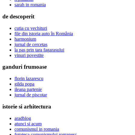
sarah in romania
de descoperit
cutia cu vechituri
file din istoria auto în România
harmonium
jurnal de cercetas
la pas prin tara fagarasului
vinuri povestite
ganduri frumoase
florin lazarescu
gilda popa
ileana partenie
jurnal de piscotar
istorie si arhitectura
aradblog
atunci si acum
comunismul in romania
fototeca comunismului romanesc