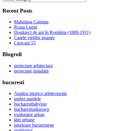
Recent Posts
Mahalaua Caimata
Roata Lumii
Douăzeci de ani în România (1889-1911)
Casele vieţilor noastre
Lipscani 55
Blogroll
proiectare arhitectura
proiectare instalatii
bucuresti
Analiza istorico arhitecturala
andrei pandele
bucharestbabylon
bucharestunknown
explorator urban
idei urbane
istorioare bucurestene
reptilianul