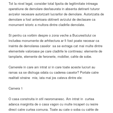
Tot la nivel legal, consider total lipsita de legitimitate intreaga
operatiune de demolare desfasurata in absenta detinerii tuturor
avizelor necesare autorizarii lucrarilor de demolare. Autorizatia de
demolare a fost anterioara obtinerii avizului de declasare ca
monument istoric a multora dintre cladirile demolate.
Si pentru ca vorbim despre o zona veche a Bucurestiului ce
includea monumente de arhitectura ar fi fost poate necesar ca
inainte de demolarea caselor sa se extraga cat mai multe dintre
elementele valoroase pe care cladirile le contineau: elemente de
tamplarie, elemente de feronerie, mobilier, cahle de sobe.
Camerele in care am intrat si in care toate aceste lucruri au
ramas sa se distruga odata cu caderea caselor? Portale catre
realitati straine mie, iata mai jos cateva dintre ele:
Camera 1
O casa construita in stil neoromanesc. Am intrat in curtea
adanca marginita de o casa vagon cu multe incaperi cu iesire
direct catre curtea comuna. Toate au cate o soba cu cahle de