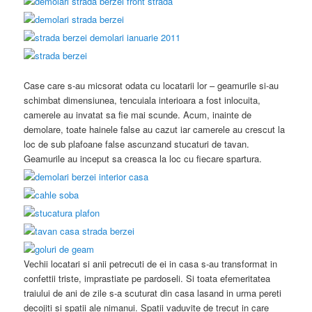
Case care s-au micsorat odata cu locatarii lor – geamurile si-au
schimbat dimensiunea, tencuiala interioara a fost inlocuita,
camerele au invatat sa fie mai scunde. Acum, inainte de
demolare, toate hainele false au cazut iar camerele au crescut la
loc de sub plafoane false ascunzand stucaturi de tavan.
Geamurile au inceput sa creasca la loc cu fiecare spartura.
Vechii locatari si anii petrecuti de ei in casa s-au transformat in
confettii triste, imprastiate pe pardoseli. Si toata efemeritatea
traiului de ani de zile s-a scuturat din casa lasand in urma pereti
decojiti si spatii ale nimanui. Spatii vaduvite de trecut in care