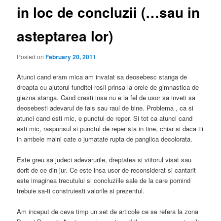
in loc de concluzii (…sau in
asteptarea lor)
Posted on
February 20, 2011
Atunci cand eram mica am invatat sa deosebesc stanga de
dreapta cu ajutorul funditei rosii prinsa la orele de gimnastica de
glezna stanga. Cand cresti insa nu e la fel de usor sa inveti sa
deosebesti adevarul de fals sau raul de bine. Problema , ca si
atunci cand esti mic, e punctul de reper. Si tot ca atunci cand
esti mic, raspunsul si punctul de reper sta in tine, chiar si daca tii
in ambele maini cate o jumatate rupta de panglica decolorata.
Este greu sa judeci adevarurile, dreptatea si viitorul visat sau
dorit de ce din jur. Ce este insa usor de reconsiderat si cantarit
este imaginea trecutului si concluziile sale de la care pornind
trebuie sa-ti construiesti valorile si prezentul.
Am inceput de ceva timp un set de articole ce se refera la zona