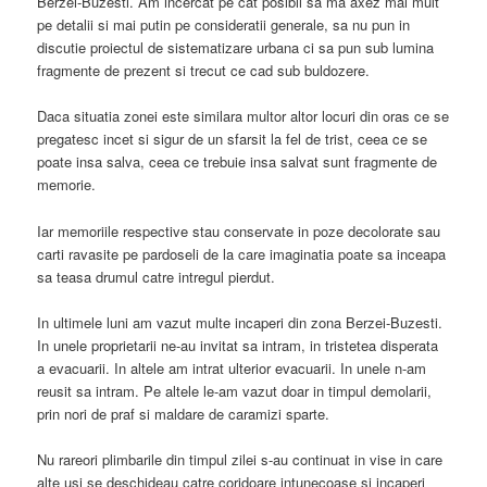
Berzei-Buzesti. Am incercat pe cat posibil sa ma axez mai mult
pe detalii si mai putin pe consideratii generale, sa nu pun in
discutie proiectul de sistematizare urbana ci sa pun sub lumina
fragmente de prezent si trecut ce cad sub buldozere.
Daca situatia zonei este similara multor altor locuri din oras ce se
pregatesc incet si sigur de un sfarsit la fel de trist, ceea ce se
poate insa salva, ceea ce trebuie insa salvat sunt fragmente de
memorie.
Iar memoriile respective stau conservate in poze decolorate sau
carti ravasite pe pardoseli de la care imaginatia poate sa inceapa
sa teasa drumul catre intregul pierdut.
In ultimele luni am vazut multe incaperi din zona Berzei-Buzesti.
In unele proprietarii ne-au invitat sa intram, in tristetea disperata
a evacuarii. In altele am intrat ulterior evacuarii. In unele n-am
reusit sa intram. Pe altele le-am vazut doar in timpul demolarii,
prin nori de praf si maldare de caramizi sparte.
Nu rareori plimbarile din timpul zilei s-au continuat in vise in care
alte usi se deschideau catre coridoare intunecoase si incaperi