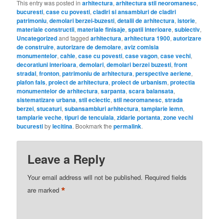
This entry was posted in
arhitectura
,
arhitectura stil neoromanesc
,
bucuresti
,
case cu povesti
,
cladiri si ansambluri de cladiri
patrimoniu
,
demolari berzei-buzesti
,
detalii de arhitectura
,
istorie
,
materiale constructii
,
materiale finisaje
,
spatii interioare
,
subiectiv
,
Uncategorized
and tagged
arhitectura
,
arhitectura 1900
,
autorizare
de construire
,
autorizare de demolare
,
aviz comisia
monumentelor
,
cahle
,
case cu povesti
,
case vagon
,
case vechi
,
decoratiuni interioara
,
demolari
,
demolari berzei buzesti
,
front
stradal
,
fronton
,
patrimoniu de arhitectura
,
perspective aeriene
,
plafon fals
,
proiect de arhitectura
,
proiect de urbanism
,
protectia
monumentelor de arhitectura
,
sarpanta
,
scara balansata
,
sistematizare urbana
,
stil eclectic
,
stil neoromanesc
,
strada
berzei
,
stucaturi
,
subansambluri arhitectura
,
tamplarie lemn
,
tamplarie veche
,
tipuri de tencuiala
,
zidarie portanta
,
zone vechi
bucuresti
by
lecitina
. Bookmark the
permalink
.
Leave a Reply
Your email address will not be published.
Required fields
*
are marked