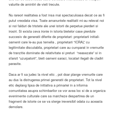
valurite de amintiri de vieti trecute.
Nu rareori realitatea a fost insa mai spectaculoasa decat ce as fi
putut vreodata visa. Toate amanuntele realitatii mi-au relevat noi
si noi falduri de tristete ale unei istorii de perpetue pierderi si
irosiri. Si exista ceva ironie in istoria bietelor case pierdute
succesiv de generatii diferite de proprietari: proprietarii initiali-
oamenii care le-au pus temelia , proprietarii “ICRAL” cu
legitimitate discutabila, proprietari care au cumparat in vremurile
de tranzitie dominate de relativitate si preturi “neasezate” si in
sfarsit “uzurpatorii”, bieti oameni saraci, locatari ilegali de cladiri
parasite.
Daca ar fi sa judec la nivel etic , pot doar plange vremurile care
au dus la distrugerea primei generatii de proprietari. Tot la nivel
etic deplang lipsa de initiativa a primariei in a informa
comunitatea asupra schimbarilor ce vor avea loc si de a organiza
evenimente culturale care sa marcheze despartirea de un
fragment de istorie ce se va sterge ireversibil odata cu aceasta
demolare.