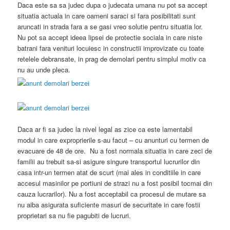
Daca este sa sa judec dupa o judecata umana nu pot sa accept
situatia actuala in care oameni saraci si fara posibilitati sunt
aruncati in strada fara a se gasi vreo solutie pentru situatia lor.
Nu pot sa accept ideea lipsei de protectie sociala in care niste
batrani fara venituri locuiesc in constructii improvizate cu toate
retelele debransate, in prag de demolari pentru simplul motiv ca
nu au unde pleca.
Daca ar fi sa judec la nivel legal as zice ca este lamentabil
modul in care exproprierile s-au facut – cu anunturi cu termen de
evacuare de 48 de ore. Nu a fost normala situatia in care zeci de
familii au trebuit sa-si asigure singure transportul lucrurilor din
casa intr-un termen atat de scurt (mai ales in conditiile in care
accesul masinilor pe portiuni de strazi nu a fost posibil tocmai din
cauza lucrarilor). Nu a fost acceptabil ca procesul de mutare sa
nu aiba asigurata suficiente masuri de securitate in care fostii
proprietari sa nu fie pagubiti de lucruri.