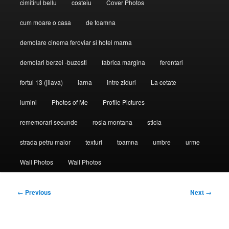
cimitirul bellu
costeiu
Cover Photos
cum moare o casa
de toamna
demolare cinema feroviar si hotel marna
demolari berzei -buzesti
fabrica margina
ferentari
fortul 13 (jilava)
iarna
intre ziduri
La cetate
lumini
Photos of Me
Profile Pictures
rememorari secunde
rosia montana
sticla
strada petru maior
texturi
toamna
umbre
urme
Wall Photos
Wall Photos
Post
←
Previous
Next
→
navigation