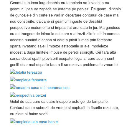
Geamul sta inca larg deschis cu tamplaria sa invechita cu
geamuri lipsa iar zapada se asterne pe pervaz. Pe geam, dincolo
de gunoaiele din curte se vad in departare contururi de case mai
nou construite, calcane si geamuri inguste ce deschid
perspective nedumerite si imprastiat aruncate in jur. Ma gandesc
cu o strangere de inima la cel care s-a trezit zile in sir in camera
aceasta numind-o acasa si care a privit lumea prin fereastra
sparta invatand sa-si limiteze asteptarile si a-si modeleze
modestia dupa limitele impuse de peretii scorojiti. Cei fara alta
sansa decat spatii provizorii ocupate ilegal si care acum sunt
goniti doar mai departe fara a li se rezolva problema in vreun fel.
Golul de usa care da catre incapere este gol de tamplarie.
Conturul sau e subrezit de vreme si captusit in fisurile rezultate,
cu ziare si haine vechi.