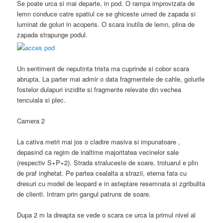
Se poate urca si mai departe, in pod. O rampa improvizata de
lemn conduce catre spatiul ce se ghiceste umed de zapada si
luminat de goluri in acoperis. O scara inutila de lemn, plina de
zapada strapunge podul.
Un sentiment de neputinta trista ma cuprinde si cobor scara
abrupta. La parter mai admir o data fragmentele de cahle, golurile
fostelor dulapuri inzidite si fragmente relevate din vechea
tencuiala si plec.
Camera 2
La cativa metri mai jos o cladire masiva si impunatoare ,
depasind ca regim de inaltime majoritatea vecinelor sale
(respectiv S+P+2). Strada straluceste de soare, trotuarul e plin
de praf inghetat. Pe partea cealalta a strazii, eterna fata cu
dresuri cu model de leopard e in asteptare resemnata si zgribulita
de clienti. Intram prin gangul patruns de soare.
Dupa 2 m la dreapta se vede o scara ce urca la primul nivel al