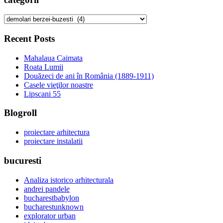
categorii
Recent Posts
Mahalaua Caimata
Roata Lumii
Douăzeci de ani în România (1889-1911)
Casele vieţilor noastre
Lipscani 55
Blogroll
proiectare arhitectura
proiectare instalatii
bucuresti
Analiza istorico arhitecturala
andrei pandele
bucharestbabylon
bucharestunknown
explorator urban