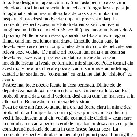
foto. Era desigur un aparat cu film. Spun asta pentru ca asa cum
tehnologia a schimbat raportul intre cel care fotografiaza si peisajul
fotografiat si atitudinea multora fata de oras s-a schimbat ( nu
neaparat din aceleasi motive dar dupa un proces similar). La
momentul respectiv, sesiunile foto trebuiau sa se incadreze in
lungimea unui film cu maxim 36 pozitii (plus uneori un bonus de 2-
3 pozitii). Multe poze nu ieseau, aparatul se bloca uneori tragand
filmul cand imi era lumea mai draga. Emotiile tineau pana la
developarea care uneori compromitea definitiv culorile peliculei sau
releva poze voalate. De multe ori treceau luni pana ajungeam sa
developez pozele, surpriza era cu atat mai mare atunci cand
imaginile ieseau la iveala pe formatul mic si lucios. Poate tocmai din
acest motiv pe atunci fiecare poza si cadru surprins erau indelung
cantarite iar spatiul era “consumat” cu grija, nu atat de “risipitor” ca
acum.
Pastrez mai toate pozele facute in acea perioada. Dintre ele de
departe cea mai draga mie imi este o poza cu cinema feroviar. Era
probabil prima data cand il vedeam, desi dupa cum am mai scris si in
alte posturi Bucurestiul nu imi era deloc strain.
Poza pe care am facut-o atunci imi e si azi foarte clara in minte desi
probabil mi-ar fi imposibil s-o mai gasesc prin sertarele cu lucruri
vechi. Incadrasem unul din vechile geamuri ale cladirii – geam care
la randul sau incadra perfect cerul de un albastru desavarsit, cel putin
considerand perioada de iarna in care fusese facuta poza. La
momentul respectiv intitulasem mental (cel putin) poza “framing the