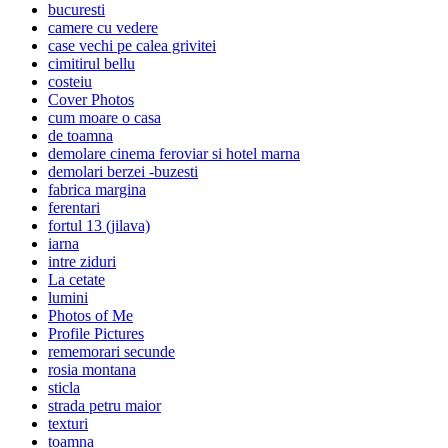
bucuresti
camere cu vedere
case vechi pe calea grivitei
cimitirul bellu
costeiu
Cover Photos
cum moare o casa
de toamna
demolare cinema feroviar si hotel marna
demolari berzei -buzesti
fabrica margina
ferentari
fortul 13 (jilava)
iarna
intre ziduri
La cetate
lumini
Photos of Me
Profile Pictures
rememorari secunde
rosia montana
sticla
strada petru maior
texturi
toamna