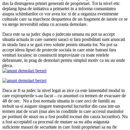
dus la distrugerea primei generatii de proprietari. Tot la nivel etic
deplang lipsa de initiativa a primariei in a informa comunitatea
asupra schimbarilor ce vor avea loc si de a organiza evenimente
culturale care sa marcheze despartirea de un fragment de istorie ce se
va sterge ireversibil odata cu aceasta demolare.
Daca este sa sa judec dupa o judecata umana nu pot sa accept
situatia actuala in care oameni saraci si fara posibilitati sunt aruncati
in strada fara a se gasi vreo solutie pentru situatia lor. Nu pot sa
accept ideea lipsei de protectie sociala in care niste batrani fara
venituri locuiesc in constructii improvizate cu toate retelele
debransate, in prag de demolari pentru simplul motiv ca nu au unde
pleca.
Daca ar fi sa judec la nivel legal as zice ca este lamentabil modul in
care exproprierile s-au facut – cu anunturi cu termen de evacuare de
48 de ore. Nu a fost normala situatia in care zeci de familii au
trebuit sa-si asigure singure transportul lucrurilor din casa intr-un
termen atat de scurt (mai ales in conditiile in care accesul masinilor
pe portiuni de strazi nu a fost posibil tocmai din cauza lucrarilor). Nu
a fost acceptabil ca procesul de mutare sa nu aiba asigurata
suficiente masuri de securitate in care fostii proprietari sa nu fie