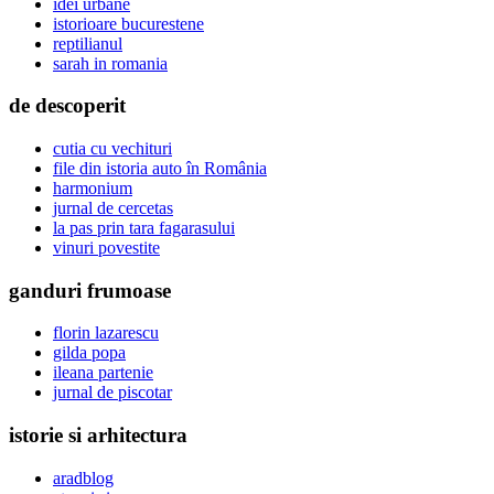
idei urbane
istorioare bucurestene
reptilianul
sarah in romania
de descoperit
cutia cu vechituri
file din istoria auto în România
harmonium
jurnal de cercetas
la pas prin tara fagarasului
vinuri povestite
ganduri frumoase
florin lazarescu
gilda popa
ileana partenie
jurnal de piscotar
istorie si arhitectura
aradblog