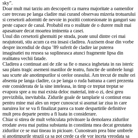
sky”.
Doar mult mai tarziu am descoperit ca marea majoritate a oamenilor
care treceau pe langa cladire mai curand observau mizeria trotuarului
si cersetorii adormiti de nevoie in pozitii contorsionate in ganguri sau
peste capace de canal. Probabil era o realitate de o durere mult mai
apasatoare decat moartea iminenta a casei.
Unul din cersetorii ghemuiti pe strada, poate unul dintre cei mai
neajutorati, stiu acum ca era insasi cladirea. Auzisem doar din vorbe
despre incendiul de dupa ’89 suferit de cladire iar puterea
imaginatiei nu reusea sa suplineasca atunci fragmente lipsa din
realitatea vechii fatade.
Cladirea a continuat ani de zile sa fie o masca inghetata in ras isteric
sau plans tragic asemeni mastilor de teatru, functie de umbrele lungi
sau scurte ale anotimpurilor si orelor orasului. Am trecut de multe ori
absenta pe langa cladire, ca pe langa o ruda batrana a carei prezenta
este considerata de la sine inteleasa, in timp ce treptat treptat se
evapora spre a nu mai exista deloc material, intr-o zi, desi greu
previzibila, inevitabila. Zidurile goale de tamplarie si continut erau
pentru mine mai ales un reper cunoscut si asumat iar ziua in care
naruirea lor se va fi finalizat parea ca toate despartirile definitive
mult prea departe pentru a fi luata in considerare.
Chiar si stirea de mult vehiculata privitoare la demolarea zidurilor
erodate avea mai putina substanta in constiinta mea decat greutatea
zidurilor ce se mai tineau in picioare. Cunosteam prea bine umbrele
si anotimpurile strazii ca sa pot crede ca ele vor inceta vreodata sa