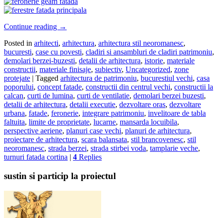
Continue reading
→
Posted in
arhitecti
,
arhitectura
,
arhitectura stil neoromanesc
,
bucuresti
,
case cu povesti
,
cladiri si ansambluri de cladiri patrimoniu
,
demolari berzei-buzesti
,
detalii de arhitectura
,
istorie
,
materiale
constructii
,
materiale finisaje
,
subiectiv
,
Uncategorized
,
zone
protejate
|
Tagged
arhitectura de patrimoniu
,
bucurestiul vechi
,
casa
poporului
,
concept fatade
,
constructii din centrul vechi
,
constructii la
calcan
,
curti de lumina
,
curti de ventilatie
,
demolari berzei buzesti
,
detalii de arhitectura
,
detalii executie
,
dezvoltare oras
,
dezvoltare
urbana
,
fatade
,
feronerie
,
integrare patrimoniu
,
invelitoare de tabla
faltuita
,
limite de proprietate
,
lucarne
,
mansarda locuibila
,
perspective aeriene
,
planuri case vechi
,
planuri de arhitectura
,
proiectare de arhitectura
,
scara balansata
,
stil brancovenesc
,
stil
neoromanesc
,
strada berzei
,
strada stirbei voda
,
tamplarie veche
,
turnuri fatada cortina
|
4
Replies
sustin si particip la proiectul