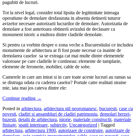
pagubiti de lucruri.
Tot la nivel legal, consider total lipsita de legitimitate intreaga
operatiune de demolare desfasurata in absenta detinerii tuturor
avizelor necesare autorizarii lucrarilor de demolare. Autorizatia de
demolare a fost anterioara obtinerii avizului de declasare ca
monument istoric a multora dintre cladirile demolate.
Si pentru ca vorbim despre o zona veche a Bucurestiului ce includea
monumente de arhitectura ar fi fost poate necesar ca inainte de
demolarea caselor sa se extraga cat mai multe dintre elementele
valoroase pe care cladirile le contineau: elemente de tamplarie,
elemente de feronerie, mobilier, cahle de sobe.
Camerele in care am intrat si in care toate aceste lucruri au ramas sa
se distruga odata cu caderea caselor? Portale catre realitati straine
mie, iata mai jos cateva dintre ele:
Continue reading
→
Posted in
arhitectura
,
arhitectura stil neoromanesc
,
bucuresti
,
case cu
povesti
,
cladiri si ansambluri de cladiri patrimoniu
,
demolari berzei-
buzesti
,
detalii de arhitectura
,
istorie
,
materiale constructii
,
materiale
finisaje
,
spatii interioare
,
subiectiv
,
Uncategorized
|
Tagged
arhitectura
,
arhitectura 1900
,
autorizare de construire
,
autorizare de
demolare
,
aviz comisia monumentelor
,
cahle
,
case cu povesti
,
case