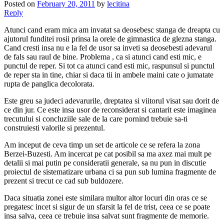
Posted on
February 20, 2011
by
lecitina
Reply
Atunci cand eram mica am invatat sa deosebesc stanga de dreapta cu
ajutorul funditei rosii prinsa la orele de gimnastica de glezna stanga.
Cand cresti insa nu e la fel de usor sa inveti sa deosebesti adevarul
de fals sau raul de bine. Problema , ca si atunci cand esti mic, e
punctul de reper. Si tot ca atunci cand esti mic, raspunsul si punctul
de reper sta in tine, chiar si daca tii in ambele maini cate o jumatate
rupta de panglica decolorata.
Este greu sa judeci adevarurile, dreptatea si viitorul visat sau dorit de
ce din jur. Ce este insa usor de reconsiderat si cantarit este imaginea
trecutului si concluziile sale de la care pornind trebuie sa-ti
construiesti valorile si prezentul.
Am inceput de ceva timp un set de articole ce se refera la zona
Berzei-Buzesti. Am incercat pe cat posibil sa ma axez mai mult pe
detalii si mai putin pe consideratii generale, sa nu pun in discutie
proiectul de sistematizare urbana ci sa pun sub lumina fragmente de
prezent si trecut ce cad sub buldozere.
Daca situatia zonei este similara multor altor locuri din oras ce se
pregatesc incet si sigur de un sfarsit la fel de trist, ceea ce se poate
insa salva, ceea ce trebuie insa salvat sunt fragmente de memorie.