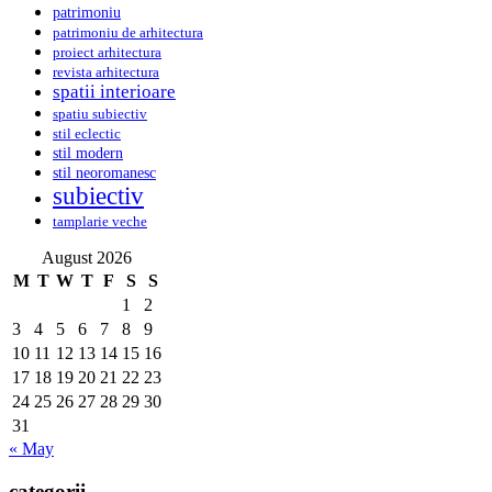
patrimoniu
patrimoniu de arhitectura
proiect arhitectura
revista arhitectura
spatii interioare
spatiu subiectiv
stil eclectic
stil modern
stil neoromanesc
subiectiv
tamplarie veche
August 2026
M
T
W
T
F
S
S
1
2
3
4
5
6
7
8
9
10
11
12
13
14
15
16
17
18
19
20
21
22
23
24
25
26
27
28
29
30
31
« May
categorii