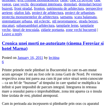
vagon
,
case vechi
,
decoratiuni interioara
,
demolari
,
demolari berzei
buzesti
,
front stradal
,
fronton
,
patrimoniu de arhitectura
,
perspective
aeriene
,
plafon fals
,
proiect de arhitectura
,
proiect de urbanism
,
protectia monumentelor de arhitectura
,
sarpanta
,
scara balansata
,
sistematizare urbana
,
stil eclectic
,
stil neoromanesc
,
strada berzei
,
stucaturi
,
subansambluri arhitectura
,
tamplarie lemn
,
tamplarie
veche
,
tipuri de tencuiala
,
zidarie portanta
,
zone vechi bucuresti
|
Leave a reply
Cronica unei morti ne-autorizate (cinema Feroviar si
hotel Marna)
Posted on
January 16, 2011
by
lecitina
6
Printre primele mele plimbari in Bucurestiul in care m-am mutat
acum aproape 10 ani au fost cele in zona Garii de Nord. Pe vremea
respectiva zona imi parea asa cum iti par orice strazi semi-cunoscute
– ca un fel de “buzunar” al timpului in care spatiul se multiplica la
infinit si pare imposibil de parcurs integral. Integrarea in reteaua
mare a orasului parea o improbabilitate, zona imi aparea ca o insula
bine izolata de rest, plutind atemporal.
Cam in perioada aia incepusem si plimbarile prin oras cu aparatul