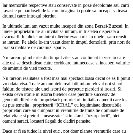
Iar memoriile respective stau conservate in poze decolorate sau carti
ravasite pe pardoseli de la care imaginatia poate sa inceapa sa teasa
drumul catre intregul pierdut.
In ultimele luni am vazut multe incaperi din zona Berzei-Buzesti. In
unele proprietarii ne-au invitat sa intram, in tristetea disperata a
evacuarii. In altele am intrat ulterior evacuarii. In unele n-am reusit
sa intram. Pe altele le-am vazut doar in timpul demolarii, prin nori de
praf si maldare de caramizi sparte.
Nu rareori plimbarile din timpul zilei s-au continuat in vise in care
alte usi se deschideau catre coridoare intunecoase si incaperi valurite
de amintiri de vieti trecute.
Nu rareori realitatea a fost insa mai spectaculoasa decat ce as fi putut
vreodata visa. Toate amanuntele realitatii mi-au relevat noi si noi
falduri de tristete ale unei istorii de perpetue pierderi si irosiri. Si
exista ceva ironie in istoria bietelor case pierdute succesiv de
generatii diferite de proprietari: proprietarii initiali- oamenii care le-
au pus temelia , proprietarii “ICRAL” cu legitimitate discutabila,
proprietari care au cumparat in vremurile de tranzitie dominate de
relativitate si preturi “neasezate” si in sfarsit “uzurpatorii”, bieti
oameni saraci, locatari ilegali de cladiri parasite.
Daca ar fi sa judec la nivel etic , pot doar plange vremurile care au