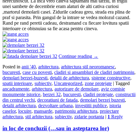
nerecunoscut. La inca vreo cateva saptamani mai tarziu, in frigul
unei sambete de decembrie eram alaturi de alti cativa curiosi
,martorul demolarii casei. Zidurile cadeau greu, strada era plina de
praf si parasita. Prin gangul de la intrare se vedea molozul cazand.
Rand pe rand peretii cadeau, destramand cu fiecare lovitura spatii
interioare ce obisnuiau sa fie acasa pentru cineva.
Continue reading
→
Posted in
anii '40
,
arhitectura
,
arhitectura stil neoromanesc
,
bucuresti
,
case cu povesti
,
cladiri si ansambluri de cladiri patrimoniu
,
demolari berzei-buzesti
,
detalii de arhitectura
,
sisteme constructive
,
spatii interioare
,
subiectiv
,
Uncategorized
,
zone protejate
|
Tagged
ancadramente
,
arhitectura
,
autorizare de demolare
,
aviz comisie
monumente istorice
,
berzei 32
,
bucuresti
,
cladiri protejate
,
constructii
din centrul vechi
,
decoratiuni de fatada
,
demolari berzei buzesti
,
detalii arhitectura
,
dezvoltare urbana
,
investitii publice
,
istoria
caselor
,
locuire
,
mansarde
,
patrimoniu arhitectura
,
proiectare
arhitectura
,
stil arhitectura
,
subiectiv
,
zidarie portanta
|
1
Reply
in loc de concluzii (…sau in asteptarea lor)