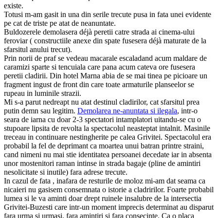
existe.
Totusi m-am gasit in una din serile trecute pusa in fata unei evidente
pe cat de triste pe atat de neanuntate.
Buldozerele demolasera déjà peretii catre strada ai cinema-ului
feroviar ( constructiile anexe din spate fusesera déjà maturate de la
sfarsitul anului trecut).
Prin norii de praf se vedeau macarale escaladand acum maldare de
caramizi sparte si tencuiala care pana acum cateva ore fusesera
peretii cladirii. Din hotel Marna abia de se mai tinea pe picioare un
fragment ingust de front din care toate armaturile planseelor se
rupeau in luminile strazii.
Mi s-a parut nedreapt nu atat destinul cladirilor, cat sfarsitul prea
putin demn sau legitim.
Demolarea ne-anuntata si ilegala
, intr-o
seara de iarna cu doar 2-3 spectatori intamplatori uitandu-se cu o
stupoare lipsita de revolta la spectacolul neasteptat intalnit. Masinile
treceau in continuare nestingherite pe calea Grivitei. Spectacolul era
probabil la fel de deprimant ca moartea unui batran printre straini,
cand nimeni nu mai stie identitatea persoanei decedate iar in absenta
unor mostenitori raman intinse in strada bagaje (pline de amintiri
nesolicitate si inutile) fara adrese trecute.
In cazul de fata , inafara de resturile de moloz mi-am dat seama ca
nicaieri nu gasisem consemnata o istorie a cladririlor. Foarte probabil
lumea si le va aminti doar drept ruinele insalubre de la intersectia
Grivitei-Buzesti care intr-un moment imprecis determinat au disparut
fara urma si urmasi, fara amintiri si fara consecinte. Ca o placa