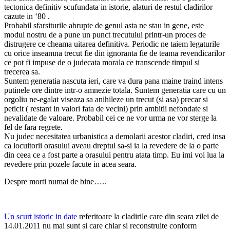
tectonica definitiv scufundata in istorie, alaturi de restul cladirilor
cazute in ‘80 .
Probabil sfarsiturile abrupte de genul asta ne stau in gene, este
modul nostru de a pune un punct trecutului printr-un proces de
distrugere ce cheama uitarea definitiva. Periodic ne taiem legaturile
cu orice inseamna trecut fie din ignoranta fie de teama revendicarilor
ce pot fi impuse de o judecata morala ce transcende timpul si
trecerea sa.
Suntem generatia nascuta ieri, care va dura pana maine traind intens
putinele ore dintre intr-o amnezie totala. Suntem generatia care cu un
orgoliu ne-egalat viseaza sa anihileze un trecut (si asa) precar si
peticit ( restant in valori fata de vecini) prin ambitii nefondate si
nevalidate de valoare. Probabil cei ce ne vor urma ne vor sterge la
fel de fara regrete.
Nu judec necesitatea urbanistica a demolarii acestor cladiri, cred insa
ca locuitorii orasului aveau dreptul sa-si ia la revedere de la o parte
din ceea ce a fost parte a orasului pentru atata timp. Eu imi voi lua la
revedere prin pozele facute in acea seara.
Despre morti numai de bine…..
Un scurt istoric in date
referitoare la cladirile care din seara zilei de
14.01.2011 nu mai sunt si care chiar si reconstruite conform