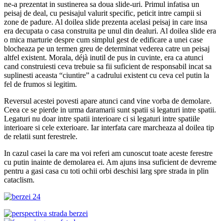
ne-a prezentat in sustinerea sa doua slide-uri. Primul infatisa un
peisaj de deal, cu pesisajul valurit specific, peticit intre campii si
zone de padure. Al doilea slide prezenta acelasi peisaj in care insa
era decupata o casa construita pe unul din dealuri. Al doilea slide era
o mica marturie despre cum simplul gest de edificare a unei case
blocheaza pe un termen greu de determinat vederea catre un peisaj
altfel existent. Morala, déjà inutil de pus in cuvinte, era ca atunci
cand construiesti ceva trebuie sa fii suficient de responsabil incat sa
suplinesti aceasta “ciuntire” a cadrului existent cu ceva cel putin la
fel de frumos si legitim.
Reversul acestei povesti apare atunci cand vine vorba de demolare.
Ceea ce se pierde in urma daramarii sunt spatii si legaturi intre spatii.
Legaturi nu doar intre spatii interioare ci si legaturi intre spatiile
interioare si cele exterioare. Iar interfata care marcheaza al doilea tip
de relatii sunt ferestrele.
In cazul casei la care ma voi referi am cunoscut toate aceste ferestre
cu putin inainte de demolarea ei. Am ajuns insa suficient de devreme
pentru a gasi casa cu toti ochii orbi deschisi larg spre strada in plin
cataclism.