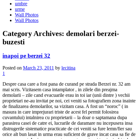
umbre
urme
Wall Photos
Wall Photos
Category Archives:
demolari berzei-
buzesti
inapoi pe berzei 32
Posted on
March 23, 2011
by
lecitina
1
Despre casa care a fost pana de curand pe strada Berzei nr. 32 am
mai scris. Vizitasem casa intamplator , in zilele din preajma
demolarii – zile cand evacuarile erau in toi iar (unii dintre ) vechii
proprietari ne-au invitat pe noi, cei veniti sa fotografiem zona inainte
de finalizarea demolarilor, sa vizitam casa. A fost un “noroc” ( in
masura in care imprejurari triste de acest fel permit folosirea
cuvantului) intalnirea cu proprietarii – la doar o saptamana dupa
parasirea casei de catre ei, lucrarile de daramare nu incepusera insa
distrugerile sistematice practicate de cei veniti sa fure lemn/fier sau
orice alt bun lasat in urma erau suficient de grave incat casa sa fie de