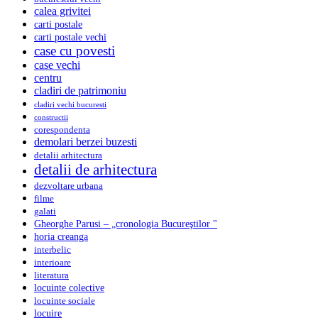
calea grivitei
carti postale
carti postale vechi
case cu povesti
case vechi
centru
cladiri de patrimoniu
cladiri vechi bucuresti
constructii
corespondenta
demolari berzei buzesti
detalii arhitectura
detalii de arhitectura
dezvoltare urbana
filme
galati
Gheorghe Parusi – „cronologia Bucureştilor "
horia creanga
interbelic
interioare
literatura
locuinte colective
locuinte sociale
locuire