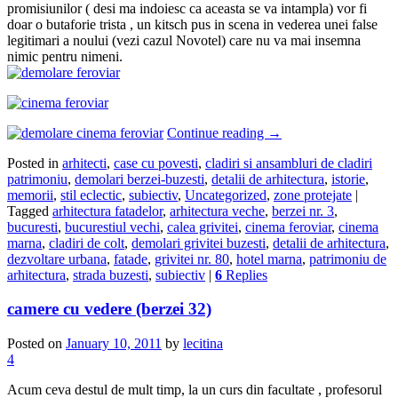
promisiunilor ( desi ma indoiesc ca aceasta se va intampla) vor fi
doar o butaforie trista , un kitsch pus in scena in vederea unei false
legitimari a noului (vezi cazul Novotel) care nu va mai insemna
nimic pentru nimeni.
Continue reading
→
Posted in
arhitecti
,
case cu povesti
,
cladiri si ansambluri de cladiri
patrimoniu
,
demolari berzei-buzesti
,
detalii de arhitectura
,
istorie
,
memorii
,
stil eclectic
,
subiectiv
,
Uncategorized
,
zone protejate
|
Tagged
arhitectura fatadelor
,
arhitectura veche
,
berzei nr. 3
,
bucuresti
,
bucurestiul vechi
,
calea grivitei
,
cinema feroviar
,
cinema
marna
,
cladiri de colt
,
demolari grivitei buzesti
,
detalii de arhitectura
,
dezvoltare urbana
,
fatade
,
grivitei nr. 80
,
hotel marna
,
patrimoniu de
arhitectura
,
strada buzesti
,
subiectiv
|
6
Replies
camere cu vedere (berzei 32)
Posted on
January 10, 2011
by
lecitina
4
Acum ceva destul de mult timp, la un curs din facultate , profesorul