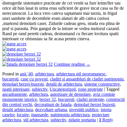
distrugerile sistematice practicate de cei veniti sa fure lemn/fier sau
orice alt bun lasat in urma erau suficient de grave incat casa sa fie de
nerecunoscut. La inca vreo cateva saptamani mai tarziu, in frigul
unei sambete de decembrie eram alaturi de alti cativa curiosi
,martorul demolarii casei. Zidurile cadeau greu, strada era plina de
praf si parasita. Prin gangul de la intrare se vedea molozul cazand.
Rand pe rand peretii cadeau, destramand cu fiecare lovitura spatii
interioare ce obisnuiau sa fie acasa pentru cineva.
Continue reading
→
Posted in
anii '40
,
arhitectura
,
arhitectura stil neoromanesc
,
bucuresti
,
case cu povesti
,
cladiri si ansambluri de cladiri patrimoniu
,
demolari berzei-buzesti
,
detalii de arhitectura
,
sisteme constructive
,
spatii interioare
,
subiectiv
,
Uncategorized
,
zone protejate
|
Tagged
ancadramente
,
arhitectura
,
autorizare de demolare
,
aviz comisie
monumente istorice
,
berzei 32
,
bucuresti
,
cladiri protejate
,
constructii
din centrul vechi
,
decoratiuni de fatada
,
demolari berzei buzesti
,
detalii arhitectura
,
dezvoltare urbana
,
investitii publice
,
istoria
caselor
,
locuire
,
mansarde
,
patrimoniu arhitectura
,
proiectare
arhitectura
,
stil arhitectura
,
subiectiv
,
zidarie portanta
|
1
Reply