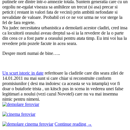
putinele ore dintre intr-o amnezie totala. Suntem generatia care cu un
orgoliu ne-egalat viseaza sa anihileze un trecut (si asa) precar si
peticit ( restant in valori fata de vecini) prin ambitii nefondate si
nevalidate de valoare. Probabil cei ce ne vor urma ne vor sterge la
fel de fara regrete.
Nu judec necesitatea urbanistica a demolarii acestor cladiri, cred insa
ca locuitorii orasului aveau dreptul sa-si ia la revedere de la o parte
din ceea ce a fost parte a orasului pentru atata timp. Eu imi voi lua la
revedere prin pozele facute in acea seara.
Despre morti numai de bine…..
Un scurt istoric in date
referitoare la cladirile care din seara zilei de
14.01.2011 nu mai sunt si care chiar si reconstruite conform
promisiunilor ( desi ma indoiesc ca aceasta se va intampla) vor fi
doar o butaforie trista , un kitsch pus in scena in vederea unei false
legitimari a noului (vezi cazul Novotel) care nu va mai insemna
nimic pentru nimeni.
Continue reading
→