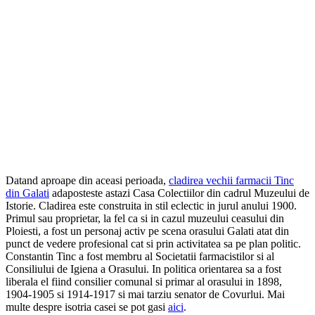
Datand aproape din aceasi perioada,
cladirea vechii farmacii Tinc
din Galati
adaposteste astazi Casa Colectiilor din cadrul Muzeului de
Istorie. Cladirea este construita in stil eclectic in jurul anului 1900.
Primul sau proprietar, la fel ca si in cazul muzeului ceasului din
Ploiesti, a fost un personaj activ pe scena orasului Galati atat din
punct de vedere profesional cat si prin activitatea sa pe plan politic.
Constantin Tinc a fost membru al Societatii farmacistilor si al
Consiliului de Igiena a Orasului. In politica orientarea sa a fost
liberala el fiind consilier comunal si primar al orasului in 1898,
1904-1905 si 1914-1917 si mai tarziu senator de Covurlui. Mai
multe despre isotria casei se pot gasi
aici
.