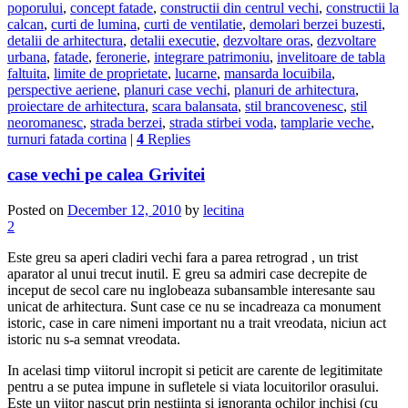
poporului
,
concept fatade
,
constructii din centrul vechi
,
constructii la
calcan
,
curti de lumina
,
curti de ventilatie
,
demolari berzei buzesti
,
detalii de arhitectura
,
detalii executie
,
dezvoltare oras
,
dezvoltare
urbana
,
fatade
,
feronerie
,
integrare patrimoniu
,
invelitoare de tabla
faltuita
,
limite de proprietate
,
lucarne
,
mansarda locuibila
,
perspective aeriene
,
planuri case vechi
,
planuri de arhitectura
,
proiectare de arhitectura
,
scara balansata
,
stil brancovenesc
,
stil
neoromanesc
,
strada berzei
,
strada stirbei voda
,
tamplarie veche
,
turnuri fatada cortina
|
4
Replies
case vechi pe calea Grivitei
Posted on
December 12, 2010
by
lecitina
2
Este greu sa aperi cladiri vechi fara a parea retrograd , un trist
aparator al unui trecut inutil. E greu sa admiri case decrepite de
inceput de secol care nu inglobeaza subansamble interesante sau
unicat de arhitectura. Sunt case ce nu se incadreaza ca monument
istoric, case in care nimeni important nu a trait vreodata, niciun act
istoric nu s-a semnat vreodata.
In acelasi timp viitorul incropit si peticit are carente de legitimitate
pentru a se putea impune in sufletele si viata locuitorilor orasului.
Este un viitor nascut prin nestiinta si ignoranta ochilor inchisi (cu