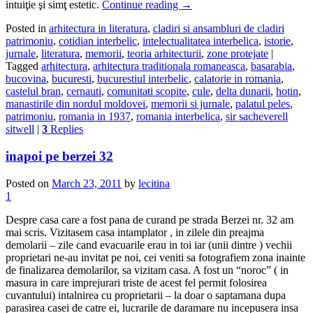
intuiţie şi simţ estetic.
Continue reading
→
Posted in
arhitectura in literatura
,
cladiri si ansambluri de cladiri
patrimoniu
,
cotidian interbelic
,
intelectualitatea interbelica
,
istorie
,
jurnale
,
literatura
,
memorii
,
teoria arhitecturii
,
zone protejate
|
Tagged
arhitectura
,
arhitectura traditionala romaneasca
,
basarabia
,
bucovina
,
bucuresti
,
bucurestiul interbelic
,
calatorie in romania
,
castelul bran
,
cernauti
,
comunitati scopite
,
cule
,
delta dunarii
,
hotin
,
manastirile din nordul moldovei
,
memorii si jurnale
,
palatul peles
,
patrimoniu
,
romania in 1937
,
romania interbelica
,
sir sacheverell
sitwell
|
3
Replies
inapoi pe berzei 32
Posted on
March 23, 2011
by
lecitina
1
Despre casa care a fost pana de curand pe strada Berzei nr. 32 am
mai scris. Vizitasem casa intamplator , in zilele din preajma
demolarii – zile cand evacuarile erau in toi iar (unii dintre ) vechii
proprietari ne-au invitat pe noi, cei veniti sa fotografiem zona inainte
de finalizarea demolarilor, sa vizitam casa. A fost un “noroc” ( in
masura in care imprejurari triste de acest fel permit folosirea
cuvantului) intalnirea cu proprietarii – la doar o saptamana dupa
parasirea casei de catre ei, lucrarile de daramare nu incepusera insa