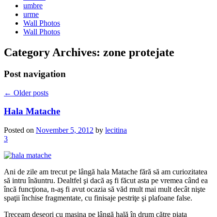
umbre
urme
Wall Photos
Wall Photos
Category Archives:
zone protejate
Post navigation
←
Older posts
Hala Matache
Posted on
November 5, 2012
by
lecitina
3
Ani de zile am trecut pe lângă hala Matache fără să am curiozitatea
să intru înăuntru. Dealtfel şi dacă aş fi făcut asta pe vremea când ea
încă funcţiona, n-aş fi avut ocazia să văd mult mai mult decât nişte
spaţii închise fragmentate, cu finisaje pestriţe şi plafoane false.
Treceam deseori cu maşina pe lângă hală în drum către piaţa