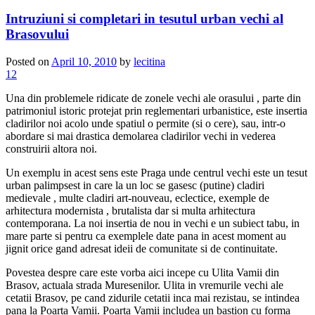
Intruziuni si completari in tesutul urban vechi al
Brasovului
Posted on
April 10, 2010
by
lecitina
12
Una din problemele ridicate de zonele vechi ale orasului , parte din
patrimoniul istoric protejat prin reglementari urbanistice, este insertia
cladirilor noi acolo unde spatiul o permite (si o cere), sau, intr-o
abordare si mai drastica demolarea cladirilor vechi in vederea
construirii altora noi.
Un exemplu in acest sens este Praga unde centrul vechi este un tesut
urban palimpsest in care la un loc se gasesc (putine) cladiri
medievale , multe cladiri art-nouveau, eclectice, exemple de
arhitectura modernista , brutalista dar si multa arhitectura
contemporana. La noi insertia de nou in vechi e un subiect tabu, in
mare parte si pentru ca exemplele date pana in acest moment au
jignit orice gand adresat ideii de comunitate si de continuitate.
Povestea despre care este vorba aici incepe cu Ulita Vamii din
Brasov, actuala strada Muresenilor. Ulita in vremurile vechi ale
cetatii Brasov, pe cand zidurile cetatii inca mai rezistau, se intindea
pana la Poarta Vamii. Poarta Vamii includea un bastion cu forma