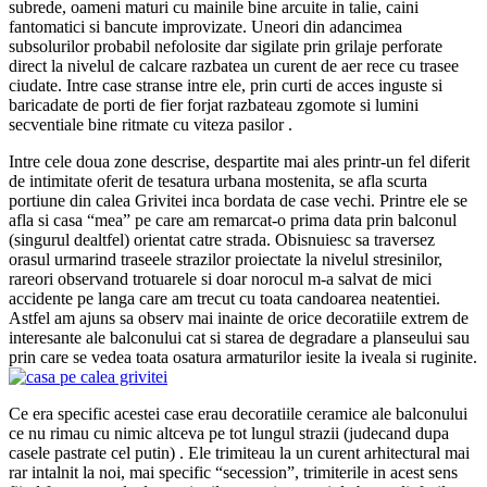
subrede, oameni maturi cu mainile bine arcuite in talie, caini
fantomatici si bancute improvizate. Uneori din adancimea
subsolurilor probabil nefolosite dar sigilate prin grilaje perforate
direct la nivelul de calcare razbatea un curent de aer rece cu trasee
ciudate. Intre case stranse intre ele, prin curti de acces inguste si
baricadate de porti de fier forjat razbateau zgomote si lumini
secventiale bine ritmate cu viteza pasilor .
Intre cele doua zone descrise, despartite mai ales printr-un fel diferit
de intimitate oferit de tesatura urbana mostenita, se afla scurta
portiune din calea Grivitei inca bordata de case vechi. Printre ele se
afla si casa “mea” pe care am remarcat-o prima data prin balconul
(singurul dealtfel) orientat catre strada. Obisnuiesc sa traversez
orasul urmarind traseele strazilor proiectate la nivelul stresinilor,
rareori observand trotuarele si doar norocul m-a salvat de mici
accidente pe langa care am trecut cu toata candoarea neatentiei.
Astfel am ajuns sa observ mai inainte de orice decoratiile extrem de
interesante ale balconului cat si starea de degradare a planseului sau
prin care se vedea toata osatura armaturilor iesite la iveala si ruginite.
Ce era specific acestei case erau decoratiile ceramice ale balconului
ce nu rimau cu nimic altceva pe tot lungul strazii (judecand dupa
casele pastrate cel putin) . Ele trimiteau la un curent arhitectural mai
rar intalnit la noi, mai specific “secession”, trimiterile in acest sens