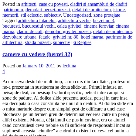
Posted in
arhitecti
,
case cu povesti
,
cladiri si ansambluri de cladiri
patrimoniu
,
demolari berzei-buzesti
,
detalii de arhitectura
,
istorie
,
memorii
,
stil eclectic
,
subiectiv
,
Uncategorized
,
zone protejate
|
Tagged
arhitectura fatadelor
,
arhitectura veche
,
berzei nr. 3
,
bucuresti
,
bucurestiul vechi
,
calea grivitei
,
cinema feroviar
,
cinema
marna
,
cladiri de colt
,
demolari grivitei buzesti
,
detalii de arhitectura
,
dezvoltare urbana
,
fatade
,
grivitei nr. 80
,
hotel marna
,
patrimoniu de
arhitectura
,
strada buzesti
,
subiectiv
|
6
Replies
camere cu vedere (berzei 32)
Posted on
January 10, 2011
by
lecitina
4
Acum ceva destul de mult timp, la un curs din facultate , profesorul
ne-a prezentat in sustinerea sa doua slide-uri. Primul infatisa un
peisaj de deal, cu pesisajul valurit specific, peticit intre campii si
zone de padure. Al doilea slide prezenta acelasi peisaj in care insa
era decupata o casa construita pe unul din dealuri. Al doilea slide era
o mica marturie despre cum simplul gest de edificare a unei case
blocheaza pe un termen greu de determinat vederea catre un peisaj
altfel existent. Morala, déjà inutil de pus in cuvinte, era ca atunci
cand construiesti ceva trebuie sa fii suficient de responsabil incat sa
suplinesti aceasta “ciuntire” a cadrului existent cu ceva cel putin la