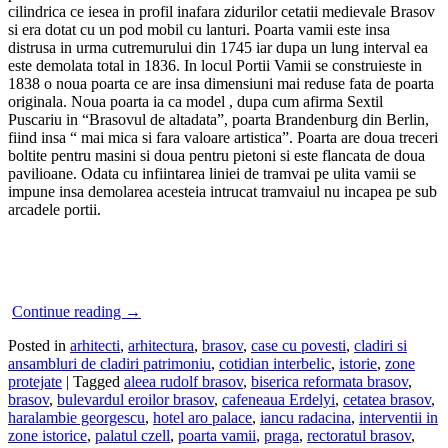
cilindrica ce iesea in profil inafara zidurilor cetatii medievale Brasov
si era dotat cu un pod mobil cu lanturi. Poarta vamii este insa
distrusa in urma cutremurului din 1745 iar dupa un lung interval ea
este demolata total in 1836. In locul Portii Vamii se construieste in
1838 o noua poarta ce are insa dimensiuni mai reduse fata de poarta
originala. Noua poarta ia ca model , dupa cum afirma Sextil
Puscariu in “Brasovul de altadata”, poarta Brandenburg din Berlin,
fiind insa “ mai mica si fara valoare artistica”. Poarta are doua treceri
boltite pentru masini si doua pentru pietoni si este flancata de doua
pavilioane. Odata cu infiintarea liniei de tramvai pe ulita vamii se
impune insa demolarea acesteia intrucat tramvaiul nu incapea pe sub
arcadele portii.
Continue reading
→
Posted in
arhitecti
,
arhitectura
,
brasov
,
case cu povesti
,
cladiri si
ansambluri de cladiri patrimoniu
,
cotidian interbelic
,
istorie
,
zone
protejate
|
Tagged
aleea rudolf brasov
,
biserica reformata brasov
,
brasov
,
bulevardul eroilor brasov
,
cafeneaua Erdelyi
,
cetatea brasov
,
haralambie georgescu
,
hotel aro palace
,
iancu radacina
,
interventii in
zone istorice
,
palatul czell
,
poarta vamii
,
praga
,
rectoratul brasov
,