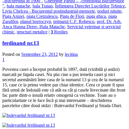
„Bucureştiul in 1906”
,
Gheorghe Parusi – „cronologia Bucureştilor
"
,
hala matache
,
hala Traian
,
Înfiinţarea Direcţiei Lucrărilor Tehnice
,
Liviu Chelcea - Bucureştiul postindustrial-memorie
,
noduri nituite
,
Piaţa Amzei
,
piaţa Cretzulescu
,
Piaţa de Flori
,
piaţa ghica
,
piaţa
Zarafilor
,
planul borroczyn
,
primarul C.F. Robescu
,
prof. Dr. Arh.
Anca Hanna Derer- Hala Matache
,
Serviciul veterinar şi serviciul
chimic
,
structuri metalice
|
3
Replies
ferdinand nr.13
Posted on
September 23, 2012
by
lecitina
1
Povestea casei a început probabil în 1897, dată (vizibilă şi astăzi)
marcată pe faţada casei. Nu ştiu cine a pus temelia casei şi nici
secretul asemănării între casa de la numarul 13 şi cea de la numarul
15, case ce la prima vedere par chiar identice. Ceea ce poate fi spus
fără urmă de îndoială este că atât ea cât şi casele învecinate din front
fac parte dintr-o insulă relativ omogenă ca vechime. Toate au o
particularitate ce le face încă şi mai interesante – deschiderea
parcelelor către două străzi : Bulevardul Ferdinand şi Strada Olari.