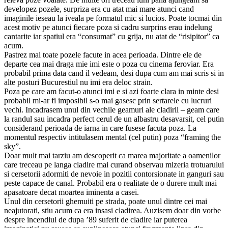
developez pozele, surpriza era cu atat mai mare atunci cand
imaginile ieseau la iveala pe formatul mic si lucios. Poate tocmai din
acest motiv pe atunci fiecare poza si cadru surprins erau indelung
cantarite iar spatiul era “consumat” cu grija, nu atat de “risipitor” ca
acum.
Pastrez mai toate pozele facute in acea perioada. Dintre ele de
departe cea mai draga mie imi este o poza cu cinema feroviar. Era
probabil prima data cand il vedeam, desi dupa cum am mai scris si in
alte posturi Bucurestiul nu imi era deloc strain.
Poza pe care am facut-o atunci imi e si azi foarte clara in minte desi
probabil mi-ar fi imposibil s-o mai gasesc prin sertarele cu lucruri
vechi. Incadrasem unul din vechile geamuri ale cladirii – geam care
la randul sau incadra perfect cerul de un albastru desavarsit, cel putin
considerand perioada de iarna in care fusese facuta poza. La
momentul respectiv intitulasem mental (cel putin) poza “framing the
sky”.
Doar mult mai tarziu am descoperit ca marea majoritate a oamenilor
care treceau pe langa cladire mai curand observau mizeria trotuarului
si cersetorii adormiti de nevoie in pozitii contorsionate in ganguri sau
peste capace de canal. Probabil era o realitate de o durere mult mai
apasatoare decat moartea iminenta a casei.
Unul din cersetorii ghemuiti pe strada, poate unul dintre cei mai
neajutorati, stiu acum ca era insasi cladirea. Auzisem doar din vorbe
despre incendiul de dupa ’89 suferit de cladire iar puterea