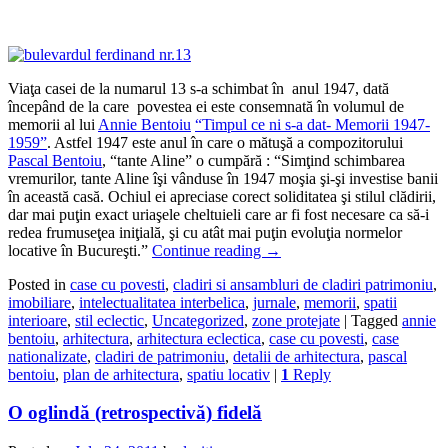
Viaţa casei de la numarul 13 s-a schimbat în anul 1947, dată
începând de la care povestea ei este consemnată în volumul de
memorii al lui
Annie Bentoiu
“Timpul ce ni s-a dat- Memorii 1947-
1959”
. Astfel 1947 este anul în care o mătuşă a compozitorului
Pascal Bentoiu
, “tante Aline” o cumpără : “Simţind schimbarea
vremurilor, tante Aline îşi vânduse în 1947 moşia şi-şi investise banii
în această casă. Ochiul ei apreciase corect soliditatea şi stilul clădirii,
dar mai puţin exact uriaşele cheltuieli care ar fi fost necesare ca să-i
redea frumuseţea iniţială, şi cu atât mai puţin evoluţia normelor
locative în Bucureşti.”
Continue reading
→
Posted in
case cu povesti
,
cladiri si ansambluri de cladiri patrimoniu
,
imobiliare
,
intelectualitatea interbelica
,
jurnale
,
memorii
,
spatii
interioare
,
stil eclectic
,
Uncategorized
,
zone protejate
|
Tagged
annie
bentoiu
,
arhitectura
,
arhitectura eclectica
,
case cu povesti
,
case
nationalizate
,
cladiri de patrimoniu
,
detalii de arhitectura
,
pascal
bentoiu
,
plan de arhitectura
,
spatiu locativ
|
1
Reply
O oglindă (retrospectivă) fidelă