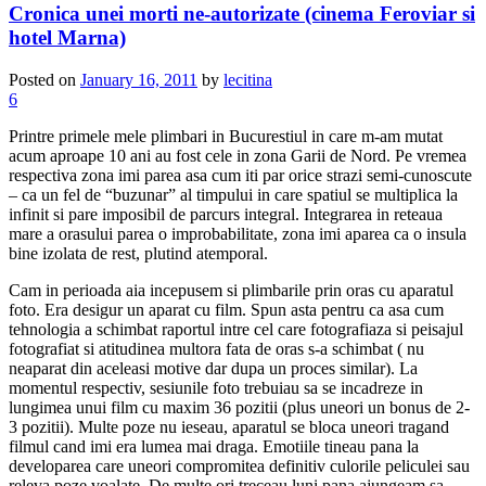
Cronica unei morti ne-autorizate (cinema Feroviar si
hotel Marna)
Posted on
January 16, 2011
by
lecitina
6
Printre primele mele plimbari in Bucurestiul in care m-am mutat
acum aproape 10 ani au fost cele in zona Garii de Nord. Pe vremea
respectiva zona imi parea asa cum iti par orice strazi semi-cunoscute
– ca un fel de “buzunar” al timpului in care spatiul se multiplica la
infinit si pare imposibil de parcurs integral. Integrarea in reteaua
mare a orasului parea o improbabilitate, zona imi aparea ca o insula
bine izolata de rest, plutind atemporal.
Cam in perioada aia incepusem si plimbarile prin oras cu aparatul
foto. Era desigur un aparat cu film. Spun asta pentru ca asa cum
tehnologia a schimbat raportul intre cel care fotografiaza si peisajul
fotografiat si atitudinea multora fata de oras s-a schimbat ( nu
neaparat din aceleasi motive dar dupa un proces similar). La
momentul respectiv, sesiunile foto trebuiau sa se incadreze in
lungimea unui film cu maxim 36 pozitii (plus uneori un bonus de 2-
3 pozitii). Multe poze nu ieseau, aparatul se bloca uneori tragand
filmul cand imi era lumea mai draga. Emotiile tineau pana la
developarea care uneori compromitea definitiv culorile peliculei sau
releva poze voalate. De multe ori treceau luni pana ajungeam sa