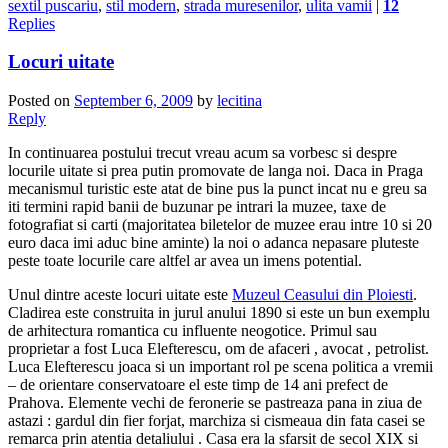
sextil puscariu
,
stil modern
,
strada muresenilor
,
ulita vamii
|
12
Replies
Locuri uitate
Posted on
September 6, 2009
by
lecitina
Reply
In continuarea postului trecut vreau acum sa vorbesc si despre
locurile uitate si prea putin promovate de langa noi. Daca in Praga
mecanismul turistic este atat de bine pus la punct incat nu e greu sa
iti termini rapid banii de buzunar pe intrari la muzee, taxe de
fotografiat si carti (majoritatea biletelor de muzee erau intre 10 si 20
euro daca imi aduc bine aminte) la noi o adanca nepasare pluteste
peste toate locurile care altfel ar avea un imens potential.
Unul dintre aceste locuri uitate este
Muzeul Ceasului din Ploiesti
.
Cladirea este construita in jurul anului 1890 si este un bun exemplu
de arhitectura romantica cu influente neogotice. Primul sau
proprietar a fost Luca Elefterescu, om de afaceri , avocat , petrolist.
Luca Elefterescu joaca si un important rol pe scena politica a vremii
– de orientare conservatoare el este timp de 14 ani prefect de
Prahova. Elemente vechi de feronerie se pastreaza pana in ziua de
astazi : gardul din fier forjat, marchiza si cismeaua din fata casei se
remarca prin atentia detaliului . Casa era la sfarsit de secol XIX si