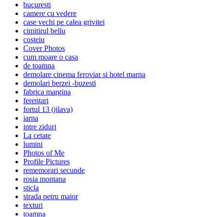
bucuresti
camere cu vedere
case vechi pe calea grivitei
cimitirul bellu
costeiu
Cover Photos
cum moare o casa
de toamna
demolare cinema feroviar si hotel marna
demolari berzei -buzesti
fabrica margina
ferentari
fortul 13 (jilava)
iarna
intre ziduri
La cetate
lumini
Photos of Me
Profile Pictures
rememorari secunde
rosia montana
sticla
strada petru maior
texturi
toamna