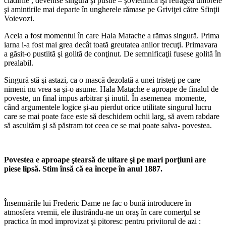
clădirile , devenise singură şi pustie – şovielinică îşi retrăgea umbrele
şi amintirile mai departe în ungherele rămase pe Griviţei către Sfinţii
Voievozi.
Acela a fost momentul în care Hala Matache a rămas singură. Prima
iarna i-a fost mai grea decât toată greutatea anilor trecuţi. Primavara
a găsit-o pustiită şi golită de conţinut. De semnificaţii fusese golită în
prealabil.
Singură stă şi astazi, ca o mască dezolată a unei tristeţi pe care
nimeni nu vrea sa şi-o asume. Hala Matache e aproape de finalul de
poveste, un final impus arbitrar şi inutil. În asemenea momente,
când argumentele logice şi-au pierdut orice utilitate singurul lucru
care se mai poate face este să deschidem ochii larg, să avem rabdare
să ascultăm şi să păstram tot ceea ce se mai poate salva- povestea.
Povestea e aproape
ş
tears
ă
de uitare
ş
i pe mari por
ţ
iuni are
piese lips
ă
. Stim
î
ns
ă că
ea
î
ncepe
î
n anul 1887.
Însemnările lui Frederic Dame ne fac o bună introducere în
atmosfera vremii, ele ilustrându-ne un oraş în care comerţul se
practica în mod improvizat şi pitoresc pentru privitorul de azi :