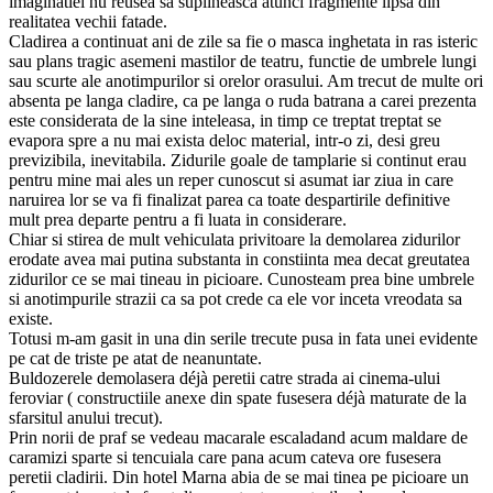
imaginatiei nu reusea sa suplineasca atunci fragmente lipsa din
realitatea vechii fatade.
Cladirea a continuat ani de zile sa fie o masca inghetata in ras isteric
sau plans tragic asemeni mastilor de teatru, functie de umbrele lungi
sau scurte ale anotimpurilor si orelor orasului. Am trecut de multe ori
absenta pe langa cladire, ca pe langa o ruda batrana a carei prezenta
este considerata de la sine inteleasa, in timp ce treptat treptat se
evapora spre a nu mai exista deloc material, intr-o zi, desi greu
previzibila, inevitabila. Zidurile goale de tamplarie si continut erau
pentru mine mai ales un reper cunoscut si asumat iar ziua in care
naruirea lor se va fi finalizat parea ca toate despartirile definitive
mult prea departe pentru a fi luata in considerare.
Chiar si stirea de mult vehiculata privitoare la demolarea zidurilor
erodate avea mai putina substanta in constiinta mea decat greutatea
zidurilor ce se mai tineau in picioare. Cunosteam prea bine umbrele
si anotimpurile strazii ca sa pot crede ca ele vor inceta vreodata sa
existe.
Totusi m-am gasit in una din serile trecute pusa in fata unei evidente
pe cat de triste pe atat de neanuntate.
Buldozerele demolasera déjà peretii catre strada ai cinema-ului
feroviar ( constructiile anexe din spate fusesera déjà maturate de la
sfarsitul anului trecut).
Prin norii de praf se vedeau macarale escaladand acum maldare de
caramizi sparte si tencuiala care pana acum cateva ore fusesera
peretii cladirii. Din hotel Marna abia de se mai tinea pe picioare un