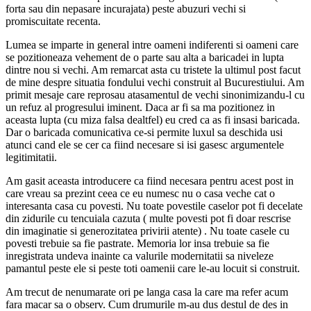
forta sau din nepasare incurajata) peste abuzuri vechi si
promiscuitate recenta.
Lumea se imparte in general intre oameni indiferenti si oameni care
se pozitioneaza vehement de o parte sau alta a baricadei in lupta
dintre nou si vechi. Am remarcat asta cu tristete la ultimul post facut
de mine despre situatia fondului vechi construit al Bucurestiului. Am
primit mesaje care reprosau atasamentul de vechi sinonimizandu-l cu
un refuz al progresului iminent. Daca ar fi sa ma pozitionez in
aceasta lupta (cu miza falsa dealtfel) eu cred ca as fi insasi baricada.
Dar o baricada comunicativa ce-si permite luxul sa deschida usi
atunci cand ele se cer ca fiind necesare si isi gasesc argumentele
legitimitatii.
Am gasit aceasta introducere ca fiind necesara pentru acest post in
care vreau sa prezint ceea ce eu numesc nu o casa veche cat o
interesanta casa cu povesti. Nu toate povestile caselor pot fi decelate
din zidurile cu tencuiala cazuta ( multe povesti pot fi doar rescrise
din imaginatie si generozitatea privirii atente) . Nu toate casele cu
povesti trebuie sa fie pastrate. Memoria lor insa trebuie sa fie
inregistrata undeva inainte ca valurile modernitatii sa niveleze
pamantul peste ele si peste toti oamenii care le-au locuit si construit.
Am trecut de nenumarate ori pe langa casa la care ma refer acum
fara macar sa o observ. Cum drumurile m-au dus destul de des in