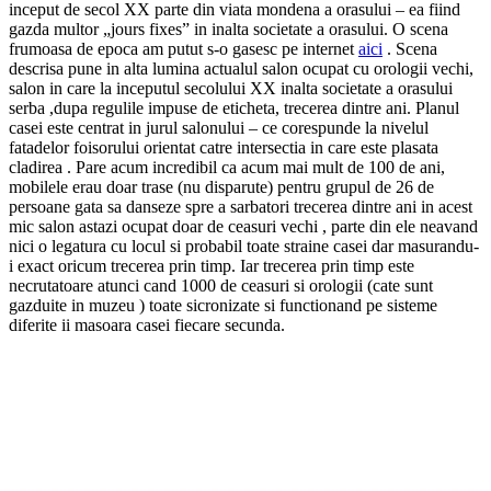
inceput de secol XX parte din viata mondena a orasului – ea fiind
gazda multor „jours fixes” in inalta societate a orasului. O scena
frumoasa de epoca am putut s-o gasesc pe internet
aici
. Scena
descrisa pune in alta lumina actualul salon ocupat cu orologii vechi,
salon in care la inceputul secolului XX inalta societate a orasului
serba ,dupa regulile impuse de eticheta, trecerea dintre ani. Planul
casei este centrat in jurul salonului – ce corespunde la nivelul
fatadelor foisorului orientat catre intersectia in care este plasata
cladirea . Pare acum incredibil ca acum mai mult de 100 de ani,
mobilele erau doar trase (nu disparute) pentru grupul de 26 de
persoane gata sa danseze spre a sarbatori trecerea dintre ani in acest
mic salon astazi ocupat doar de ceasuri vechi , parte din ele neavand
nici o legatura cu locul si probabil toate straine casei dar masurandu-
i exact oricum trecerea prin timp. Iar trecerea prin timp este
necrutatoare atunci cand 1000 de ceasuri si orologii (cate sunt
gazduite in muzeu ) toate sicronizate si functionand pe sisteme
diferite ii masoara casei fiecare secunda.