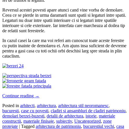
fel de frumos si legitim.
Reversul acestei povesti apare atunci cand vine vorba de demolare.
Ceea ce se pierde in urma daramarii sunt spatii si legaturi intre spatii.
Legaturi nu doar intre spatii interioare ci si legaturi intre spatiile
interioare si cele exterioare. Iar interfata care marcheaza al doilea tip
de relatii sunt ferestrele.
In cazul casei la care ma voi referi am cunoscut toate aceste ferestre
cu putin inainte de demolarea ei. Am ajuns insa suficient de devreme
pentru a gasi casa cu toti ochii orbi deschisi larg spre strada in plin
cataclism.
Continue reading
→
Posted in
arhitecti
,
arhitectura
,
arhitectura stil neoromanesc
,
bucuresti
,
case cu povesti
,
cladiri si ansambluri de cladiri patrimoniu
,
demolari berzei-buzesti
,
detalii de arhitectura
,
istorie
,
materiale
constructii
,
materiale finisaje
,
subiectiv
,
Uncategorized
,
zone
protejate
|
Tagged
arhitectura de patrimoniu
,
bucurestiul vechi
,
casa