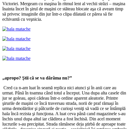
Victoriei. Mergeam cu maşina în ritmul lent al vechii străzi – maşina
înainta încet în şirul de maşini ce stăteau blocate aşa că aveam timp
să privesc imaginile din jur într-o clipa dilatată ce părea să fie
echivantă cu veşnicia.
„apropo? Ştii că se va dărâma nu?”
Cred ca n-am luat în seamă replica nici atunci şi în anii care au
urmat. Până în toamna când totul a început. Una dupa alta casele din
jur se goleau, apoi cădeau într-o ordine aparent aleatorie. Printre
şirurile de maşini ce încă traversau strada, norii de praf rămaşi în
urma demolărilor şi pâlcurile de curioşi veniţi să vadă ce se întâmplă
hala încă rezista şi funcţiona. A luat ceva până cand magazinele s-au
închis unul dupa altul iar clădirea a fost închisă. Din acel moment
lucrurile s-au precipitat. Strada rămăsese deja ştirbă de aproape toate