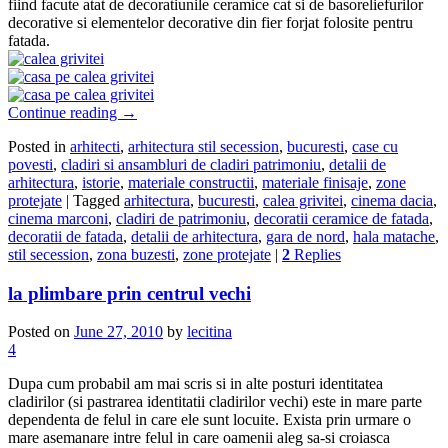
fiind facute atat de decoratiunile ceramice cat si de basoreliefurilor
decorative si elementelor decorative din fier forjat folosite pentru
fatada.
Continue reading
→
Posted in
arhitecti
,
arhitectura stil secession
,
bucuresti
,
case cu
povesti
,
cladiri si ansambluri de cladiri patrimoniu
,
detalii de
arhitectura
,
istorie
,
materiale constructii
,
materiale finisaje
,
zone
protejate
|
Tagged
arhitectura
,
bucuresti
,
calea grivitei
,
cinema dacia
,
cinema marconi
,
cladiri de patrimoniu
,
decoratii ceramice de fatada
,
decoratii de fatada
,
detalii de arhitectura
,
gara de nord
,
hala matache
,
stil secession
,
zona buzesti
,
zone protejate
|
2
Replies
la plimbare prin centrul vechi
Posted on
June 27, 2010
by
lecitina
4
Dupa cum probabil am mai scris si in alte posturi identitatea
cladirilor (si pastrarea identitatii cladirilor vechi) este in mare parte
dependenta de felul in care ele sunt locuite. Exista prin urmare o
mare asemanare intre felul in care oamenii aleg sa-si croiasca