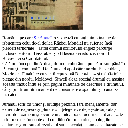
România pe care
Sir Sitwell
o vizitează cu puţin timp înainte de
izbucnirea celui de-al doilea Război Mondial nu suferise încă
pierderi teritoriale – astfel drumul scriitorului englez parcurge
inclusiv teritoriul Basarabiei şi al Basarabiei istorice, nordul
Bucovinei şi Cadrilaterul.
Călătoria începe din Ardeal, drumul coborând apoi către sud până în
Bucureşti, continuă în Deltă urcând apoi către nordul Basarabiei şi
Moldovei. Finalul excursiei îl reprezintă Bucovina – şi mănăstirile
pictate din nordul Moldovei. Sitwell alege special drumul cu maşina,
aceasta traducându-se prin pagini minunate de descriere a drumului,
cât şi printr-un ritm mai lent de consumare a spaţiului şi o analiză
mai atentă.
Jurnalul scris cu umor şi erudiţie prezintă fără menajamente, dar
extrem de expresiv şi plin de o înţelegere ce depăşeşte suprafaţa
lucrurilor, oamenii şi locurile întâlnite. Toate lucrurile sunt analizate
prin prisma şi în contextul condiţionărilor istorice, analogiilor
culturale şi nu rareori rezultatul sunt speculaţii spumoase, bazate pe