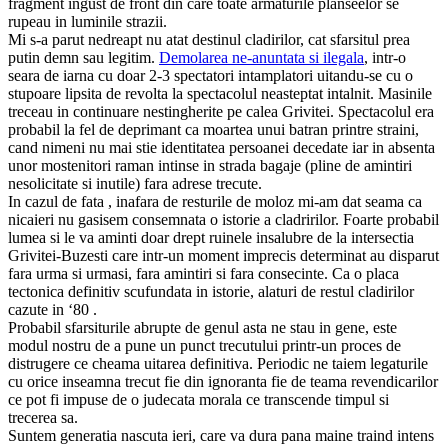
fragment ingust de front din care toate armaturile planseelor se
rupeau in luminile strazii.
Mi s-a parut nedreapt nu atat destinul cladirilor, cat sfarsitul prea
putin demn sau legitim.
Demolarea ne-anuntata si ilegala
, intr-o
seara de iarna cu doar 2-3 spectatori intamplatori uitandu-se cu o
stupoare lipsita de revolta la spectacolul neasteptat intalnit. Masinile
treceau in continuare nestingherite pe calea Grivitei. Spectacolul era
probabil la fel de deprimant ca moartea unui batran printre straini,
cand nimeni nu mai stie identitatea persoanei decedate iar in absenta
unor mostenitori raman intinse in strada bagaje (pline de amintiri
nesolicitate si inutile) fara adrese trecute.
In cazul de fata , inafara de resturile de moloz mi-am dat seama ca
nicaieri nu gasisem consemnata o istorie a cladririlor. Foarte probabil
lumea si le va aminti doar drept ruinele insalubre de la intersectia
Grivitei-Buzesti care intr-un moment imprecis determinat au disparut
fara urma si urmasi, fara amintiri si fara consecinte. Ca o placa
tectonica definitiv scufundata in istorie, alaturi de restul cladirilor
cazute in ‘80 .
Probabil sfarsiturile abrupte de genul asta ne stau in gene, este
modul nostru de a pune un punct trecutului printr-un proces de
distrugere ce cheama uitarea definitiva. Periodic ne taiem legaturile
cu orice inseamna trecut fie din ignoranta fie de teama revendicarilor
ce pot fi impuse de o judecata morala ce transcende timpul si
trecerea sa.
Suntem generatia nascuta ieri, care va dura pana maine traind intens