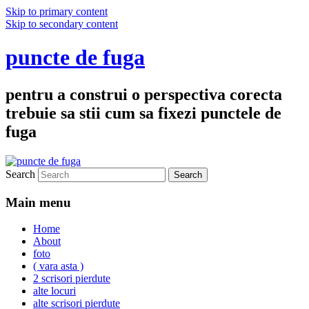
Skip to primary content
Skip to secondary content
puncte de fuga
pentru a construi o perspectiva corecta
trebuie sa stii cum sa fixezi punctele de
fuga
Search
Main menu
Home
About
foto
( vara asta )
2 scrisori pierdute
alte locuri
alte scrisori pierdute