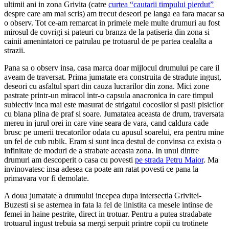
ultimii ani in zona Grivita (catre
curtea “cautarii timpului pierdut”
despre care am mai scris) am trecut deseori pe langa ea fara macar sa
o observ. Tot ce-am remarcat in primele mele multe drumuri au fost
mirosul de covrigi si pateuri cu branza de la patiseria din zona si
cainii amenintatori ce patrulau pe trotuarul de pe partea cealalta a
strazii.
Pana sa o observ insa, casa marca doar mijlocul drumului pe care il
aveam de traversat. Prima jumatate era construita de stradute ingust,
deseori cu asfaltul spart din cauza lucrarilor din zona. Mici zone
pastrate printr-un miracol intr-o capsula anacronica in care timpul
subiectiv inca mai este masurat de strigatul cocosilor si pasii pisicilor
cu blana plina de praf si soare. Jumatatea aceasta de drum, traversata
mereu in jurul orei in care vine seara de vara, cand caldura cade
brusc pe umerii trecatorilor odata cu apusul soarelui, era pentru mine
un fel de cub rubik. Eram si sunt inca destul de convinsa ca exista o
infinitate de moduri de a strabate aceasta zona. In unul dintre
drumuri am descoperit o casa cu povesti
pe strada Petru Maior
. Ma
invinovatesc insa adesea ca poate am ratat povesti ce pana la
primavara vor fi demolate.
A doua jumatate a drumului incepea dupa intersectia Grivitei-
Buzesti si se asternea in fata la fel de linistita ca mesele intinse de
femei in haine pestrite, direct in trotuar. Pentru a putea stradabate
trotuarul ingust trebuia sa mergi serpuit printre copii cu trotinete