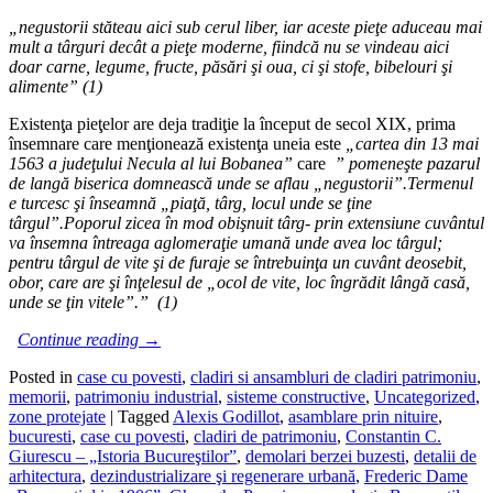
„negustorii st
ă
teau aici sub cerul liber, iar aceste pie
ţ
e aduceau mai
mult a t
â
rguri dec
â
t a pie
ţ
e moderne, fiindc
ă
nu se vindeau aici
doar carne, legume, fructe, p
ă
s
ă
ri
ş
i oua, ci
ş
i stofe, bibelouri
ş
i
alimente” (1)
Existenţa pieţelor are deja tradiţie la început de secol XIX, prima
însemnare care menţionează existenţa uneia este
„cartea din 13 mai
1563 a jude
ţ
ului Necula al lui Bobanea”
care
” pomene
ş
te pazarul
de lang
ă
biserica domneasc
ă
unde se aflau „negustorii”.Termenul
e turcesc
ş
i
î
nseamn
ă
„pia
ţă
, t
â
rg, locul unde se
ţ
ine
t
â
rgul”.Poporul zicea
î
n mod obi
ş
nuit t
â
rg- prin extensiune cuv
â
ntul
va
î
nsemna
î
ntreaga aglomera
ţ
ie uman
ă
unde avea loc t
â
rgul;
pentru t
â
rgul de vite
ş
i de furaje se
î
ntrebuin
ţ
a un cuv
â
nt deosebit,
obor, care are
ş
i
î
n
ţ
elesul de „ocol de vite, loc
î
ngr
ă
dit l
â
ng
ă
cas
ă
,
unde se
ţ
in vitele”.” (1)
Continue reading
→
Posted in
case cu povesti
,
cladiri si ansambluri de cladiri patrimoniu
,
memorii
,
patrimoniu industrial
,
sisteme constructive
,
Uncategorized
,
zone protejate
|
Tagged
Alexis Godillot
,
asamblare prin nituire
,
bucuresti
,
case cu povesti
,
cladiri de patrimoniu
,
Constantin C.
Giurescu – „Istoria Bucureştilor”
,
demolari berzei buzesti
,
detalii de
arhitectura
,
dezindustrializare şi regenerare urbană
,
Frederic Dame