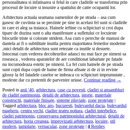
personalitatea si infatisarea si felul in care cladirile se transforma prin
procesul de locuire si insusire a spatiului de catre ocupantii lor.
Arhitectura actuala seamana oamenilor de pe strada – asa cum
gasesc de cuviinta sa se prezinte pe sine in acelasi fel sunt si cladirile
in care ei aleg sa traiasca. Hainele ieftine cu sclipiciuri si croi dupa
tipare de duzina sunt o alta manifestare a sufletului ce locuieste
blocurile triste si colorate strident. Asa cum o pereche de manusi de
dantela ar fi o subtilitate inutila pentru majoritatea femeilor moderne
,mici detalii de arhitectura sunt retezate ca inutile si desuete.
Intocmai cum vederea decolteurilor adanci nu mai face pe nimeni sa
roseasca , vederea aparatelor de aer conditionat labartate pe fatade
nu incomodeaza estetic pe nimeni. La fel cum hainele de pe strada
sunt copii dupa copii de haine de firma afisate zi de zi in reviste
glossy la fel fatadele caselor se imbraca cu sclipiciuri imprumutate ,
modeste dar cu pretentii de parvenire uriase.
Continue reading
→
Posted in
anii '40
,
arhitectura
,
case cu povesti
,
cladiri si ansambluri
de cladiri patrimoniu
,
detalii de arhitectura
,
istorie
,
materiale
constructii
,
materiale finisaje
,
sisteme pluviale
,
zone protejate
|
Tagged
arhitectura
,
bloc aro
,
bucuresti
,
bulevardul dacia
,
bulevardul
magheru
,
centru vechi
,
cladire teatru nottara
,
cladiri interbelice
,
cladiri patrimoniu
,
conservarea patrimoniului arhitectural
,
detalii de
arhitectura
,
horia creanga
,
improvizatii arhitectura
,
locuire
,
stil
modern
,
tamplarie
,
vernacular
,
zone protejate
|
4
Replies