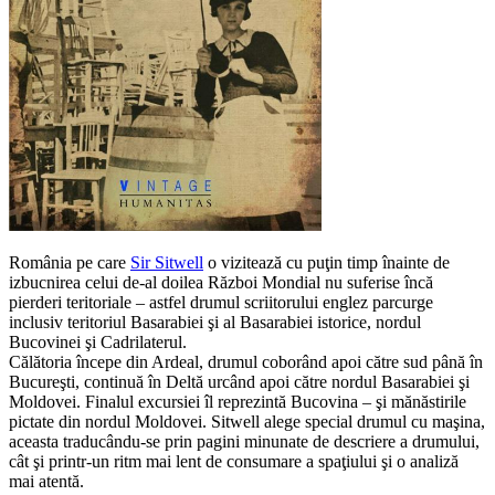
România pe care
Sir Sitwell
o vizitează cu puţin timp înainte de
izbucnirea celui de-al doilea Război Mondial nu suferise încă
pierderi teritoriale – astfel drumul scriitorului englez parcurge
inclusiv teritoriul Basarabiei şi al Basarabiei istorice, nordul
Bucovinei şi Cadrilaterul.
Călătoria începe din Ardeal, drumul coborând apoi către sud până în
Bucureşti, continuă în Deltă urcând apoi către nordul Basarabiei şi
Moldovei. Finalul excursiei îl reprezintă Bucovina – şi mănăstirile
pictate din nordul Moldovei. Sitwell alege special drumul cu maşina,
aceasta traducându-se prin pagini minunate de descriere a drumului,
cât şi printr-un ritm mai lent de consumare a spaţiului şi o analiză
mai atentă.