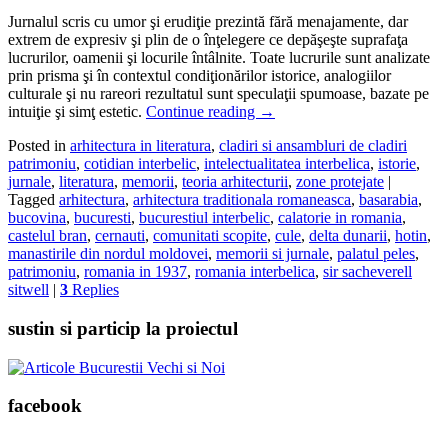
Jurnalul scris cu umor şi erudiţie prezintă fără menajamente, dar
extrem de expresiv şi plin de o înţelegere ce depăşeşte suprafaţa
lucrurilor, oamenii şi locurile întâlnite. Toate lucrurile sunt analizate
prin prisma şi în contextul condiţionărilor istorice, analogiilor
culturale şi nu rareori rezultatul sunt speculaţii spumoase, bazate pe
intuiţie şi simţ estetic.
Continue reading
→
Posted in
arhitectura in literatura
,
cladiri si ansambluri de cladiri
patrimoniu
,
cotidian interbelic
,
intelectualitatea interbelica
,
istorie
,
jurnale
,
literatura
,
memorii
,
teoria arhitecturii
,
zone protejate
|
Tagged
arhitectura
,
arhitectura traditionala romaneasca
,
basarabia
,
bucovina
,
bucuresti
,
bucurestiul interbelic
,
calatorie in romania
,
castelul bran
,
cernauti
,
comunitati scopite
,
cule
,
delta dunarii
,
hotin
,
manastirile din nordul moldovei
,
memorii si jurnale
,
palatul peles
,
patrimoniu
,
romania in 1937
,
romania interbelica
,
sir sacheverell
sitwell
|
3
Replies
sustin si particip la proiectul
facebook