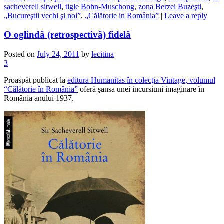
sacheverell sitwell
,
tigle Bohn-Muschong
,
zona Berzei Buzeşti
,
„Bucureştii vechi şi noi”
,
„Călătorie in România”
|
Leave a reply
O oglindă (retrospectivă) fidelă
Posted on
July 24, 2011
by
lecitina
3
Proaspăt publicat la
editura Humanitas în colecţia Vintage, volumul
“Călătorie în România”
oferă şansa unei incursiuni imaginare în
România anului 1937.