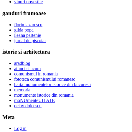
vinuri povestite
ganduri frumoase
florin lazarescu
gilda popa
ileana partenie
jurnal de piscotar
istorie si arhitectura
aradblog
atunci si acum
comunismul in romania
fototeca comunismului romanesc
harta monumentelor istorice din bucuresti
memoria
monumente istorice din romania
moNUmenteUITATE
octav doicescu
Meta
Log in