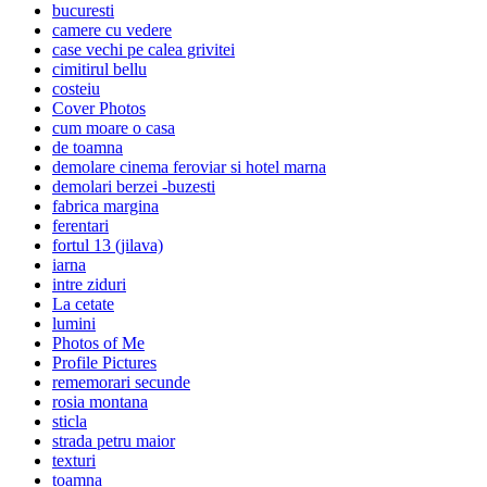
bucuresti
camere cu vedere
case vechi pe calea grivitei
cimitirul bellu
costeiu
Cover Photos
cum moare o casa
de toamna
demolare cinema feroviar si hotel marna
demolari berzei -buzesti
fabrica margina
ferentari
fortul 13 (jilava)
iarna
intre ziduri
La cetate
lumini
Photos of Me
Profile Pictures
rememorari secunde
rosia montana
sticla
strada petru maior
texturi
toamna