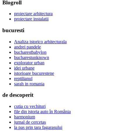
Blogroll
proiectare arhitectura
proiectare instalatii
bucuresti
Analiza istorico arhitecturala
andrei pandele
bucharestbabylon
bucharestunknown
explorator urban
idei urbane
istorioare bucurestene
reptilianul
sarah in romania
de descoperit
cutia cu vechituri
file din istoria auto în România
harmonium
jurnal de cercetas
la pas prin tara fagarasului