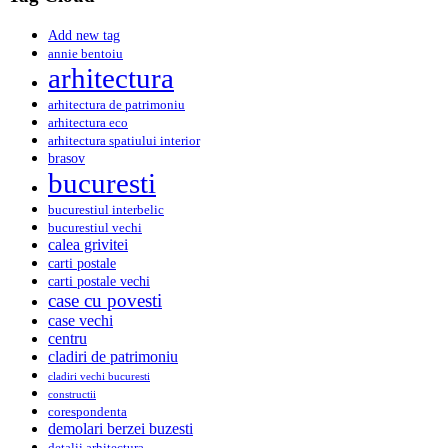
Add new tag
annie bentoiu
arhitectura
arhitectura de patrimoniu
arhitectura eco
arhitectura spatiului interior
brasov
bucuresti
bucurestiul interbelic
bucurestiul vechi
calea grivitei
carti postale
carti postale vechi
case cu povesti
case vechi
centru
cladiri de patrimoniu
cladiri vechi bucuresti
constructii
corespondenta
demolari berzei buzesti
detalii arhitectura