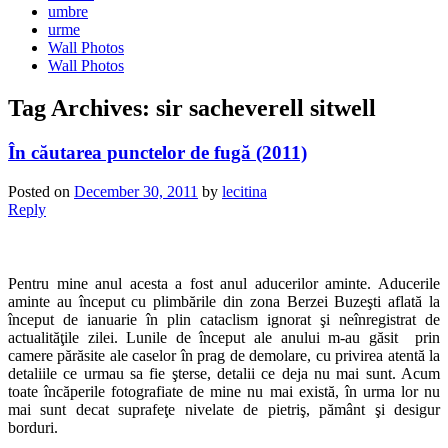
umbre
urme
Wall Photos
Wall Photos
Tag Archives:
sir sacheverell sitwell
În căutarea punctelor de fugă (2011)
Posted on
December 30, 2011
by
lecitina
Reply
Pentru mine anul acesta a fost anul aducerilor aminte. Aducerile
aminte au început cu plimbările din zona Berzei Buzeşti aflată la
început de ianuarie în plin cataclism ignorat şi neînregistrat de
actualităţile zilei. Lunile de început ale anului m-au găsit prin
camere părăsite ale caselor în prag de demolare, cu privirea atentă la
detaliile ce urmau sa fie şterse, detalii ce deja nu mai sunt. Acum
toate încăperile fotografiate de mine nu mai există, în urma lor nu
mai sunt decat suprafeţe nivelate de pietriş, pământ şi desigur
borduri.