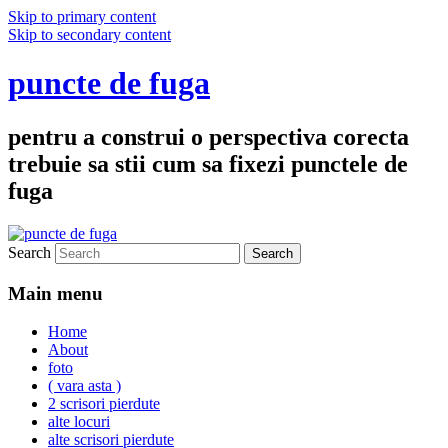
Skip to primary content
Skip to secondary content
puncte de fuga
pentru a construi o perspectiva corecta
trebuie sa stii cum sa fixezi punctele de
fuga
Search
Main menu
Home
About
foto
( vara asta )
2 scrisori pierdute
alte locuri
alte scrisori pierdute