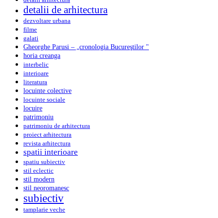
detalii de arhitectura
dezvoltare urbana
filme
galati
Gheorghe Parusi – „cronologia Bucureştilor "
horia creanga
interbelic
interioare
literatura
locuinte colective
locuinte sociale
locuire
patrimoniu
patrimoniu de arhitectura
proiect arhitectura
revista arhitectura
spatii interioare
spatiu subiectiv
stil eclectic
stil modern
stil neoromanesc
subiectiv
tamplarie veche