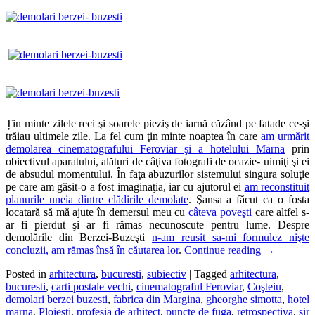
Țin minte zilele reci şi soarele pieziş de iarnă căzând pe fatade ce-şi
trăiau ultimele zile. La fel cum ţin minte noaptea în care
am urmărit
demolarea cinematografului Feroviar şi a hotelului Marna
prin
obiectivul aparatului, alături de câţiva fotografi de ocazie- uimiţi şi ei
de absudul momentului. În faţa abuzurilor sistemului singura soluţie
pe care am găsit-o a fost imaginaţia, iar cu ajutorul ei
am reconstituit
planurile uneia dintre clădirile demolate
. Şansa a făcut ca o fosta
locatară să mă ajute în demersul meu cu
câteva poveşti
care altfel s-
ar fi pierdut şi ar fi rămas necunoscute pentru lume. Despre
demolările din Berzei-Buzeşti
n-am reusit sa-mi formulez nişte
concluzii, am rămas însă în căutarea lor
.
Continue reading
→
Posted in
arhitectura
,
bucuresti
,
subiectiv
|
Tagged
arhitectura
,
bucuresti
,
carti postale vechi
,
cinematograful Feroviar
,
Coşteiu
,
demolari berzei buzesti
,
fabrica din Margina
,
gheorghe simotta
,
hotel
marna
,
Ploieşti
,
profesia de arhitect
,
puncte de fuga
,
retrospectiva
,
sir