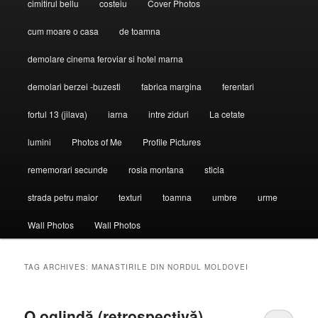
cimitirul bellu
costeiu
Cover Photos
cum moare o casa
de toamna
demolare cinema feroviar si hotel marna
demolari berzei -buzesti
fabrica margina
ferentari
fortul 13 (jilava)
iarna
intre ziduri
La cetate
lumini
Photos of Me
Profile Pictures
rememorari secunde
rosia montana
sticla
strada petru maior
texturi
toamna
umbre
urme
Wall Photos
Wall Photos
TAG ARCHIVES:
MANASTIRILE DIN NORDUL MOLDOVEI
O oglindă (retrospectivă)