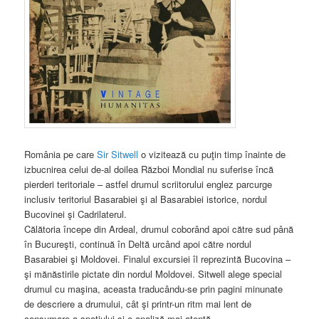
România pe care
Sir Sitwell
o vizitează cu puţin timp înainte de
izbucnirea celui de-al doilea Război Mondial nu suferise încă
pierderi teritoriale – astfel drumul scriitorului englez parcurge
inclusiv teritoriul Basarabiei şi al Basarabiei istorice, nordul
Bucovinei şi Cadrilaterul.
Călătoria începe din Ardeal, drumul coborând apoi către sud până
în Bucureşti, continuă în Deltă urcând apoi către nordul
Basarabiei şi Moldovei. Finalul excursiei îl reprezintă Bucovina –
şi mănăstirile pictate din nordul Moldovei. Sitwell alege special
drumul cu maşina, aceasta traducându-se prin pagini minunate
de descriere a drumului, cât şi printr-un ritm mai lent de
consumare a spaţiului şi o analiză mai atentă.