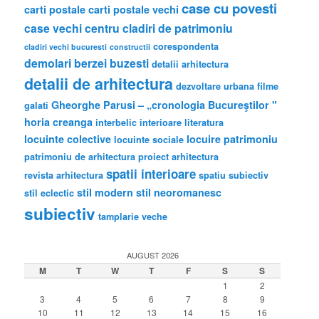
case cu povesti
carti postale
carti postale vechi
case vechi
centru
cladiri de patrimoniu
corespondenta
cladiri vechi bucuresti
constructii
demolari berzei buzesti
detalii arhitectura
detalii de arhitectura
dezvoltare urbana
filme
Gheorghe Parusi – „cronologia Bucureştilor "
galati
horia creanga
interbelic
interioare
literatura
locuinte colective
locuire
patrimoniu
locuinte sociale
patrimoniu de arhitectura
proiect arhitectura
spatii interioare
revista arhitectura
spatiu subiectiv
stil modern
stil neoromanesc
stil eclectic
subiectiv
tamplarie veche
AUGUST 2026
M
T
W
T
F
S
S
1
2
3
4
5
6
7
8
9
10
11
12
13
14
15
16