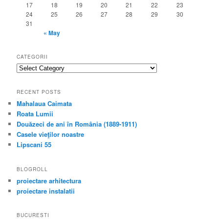
17
18
19
20
21
22
23
24
25
26
27
28
29
30
31
« May
CATEGORII
categorii
RECENT POSTS
Mahalaua Caimata
Roata Lumii
Douăzeci de ani în România (1889-1911)
Casele vieţilor noastre
Lipscani 55
BLOGROLL
proiectare arhitectura
proiectare instalatii
BUCURESTI