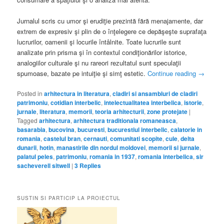
Jurnalul scris cu umor şi erudiţie prezintă fără menajamente, dar
extrem de expresiv şi plin de o înţelegere ce depăşeşte suprafaţa
lucrurilor, oamenii şi locurile întâlnite. Toate lucrurile sunt
analizate prin prisma şi în contextul condiţionărilor istorice,
analogiilor culturale şi nu rareori rezultatul sunt speculaţii
spumoase, bazate pe intuiţie şi simţ estetic.
Continue reading
→
Posted in
arhitectura in literatura
,
cladiri si ansambluri de cladiri
patrimoniu
,
cotidian interbelic
,
intelectualitatea interbelica
,
istorie
,
jurnale
,
literatura
,
memorii
,
teoria arhitecturii
,
zone protejate
|
Tagged
arhitectura
,
arhitectura traditionala romaneasca
,
basarabia
,
bucovina
,
bucuresti
,
bucurestiul interbelic
,
calatorie in
romania
,
castelul bran
,
cernauti
,
comunitati scopite
,
cule
,
delta
dunarii
,
hotin
,
manastirile din nordul moldovei
,
memorii si jurnale
,
palatul peles
,
patrimoniu
,
romania in 1937
,
romania interbelica
,
sir
sacheverell sitwell
|
3
Replies
SUSTIN SI PARTICIP LA PROIECTUL