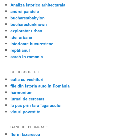
Analiza istorico arhitecturala
andrei pandele
bucharestbabylon
bucharestunknown
explorator urban
idei urbane
istorioare bucurestene
reptilianul
sarah in romania
DE DESCOPERIT
cutia cu vechituri
file din istoria auto în România
harmonium
jurnal de cercetas
la pas prin tara fagarasului
vinuri povestite
GANDURI FRUMOASE
florin lazarescu