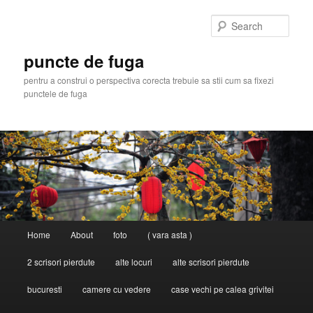
Skip
Skip
to
to
Sear
primary
secondary
content
content
puncte de fuga
pentru a construi o perspectiva corecta trebuie sa stii cum sa fixezi
punctele de fuga
Main
Home
About
foto
( vara asta )
menu
2 scrisori pierdute
alte locuri
alte scrisori pierdute
bucuresti
camere cu vedere
case vechi pe calea grivitei