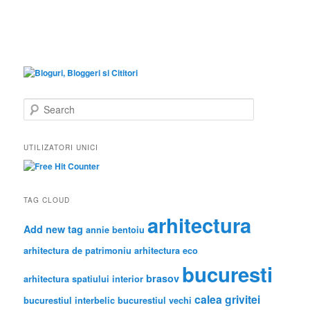
S
e
a
r
UTILIZATORI UNICI
c
h
TAG CLOUD
arhitectura
Add new tag
annie bentoiu
arhitectura de patrimoniu
arhitectura eco
bucuresti
brasov
arhitectura spatiului interior
calea grivitei
bucurestiul interbelic
bucurestiul vechi