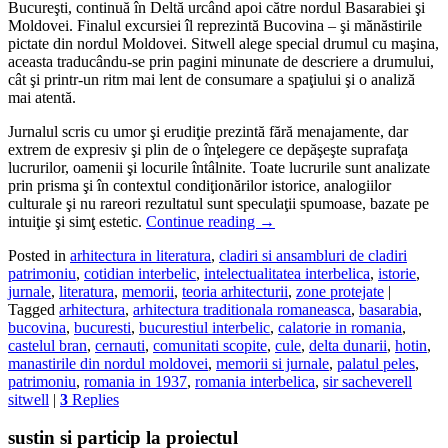
Bucureşti, continuă în Deltă urcând apoi către nordul Basarabiei şi
Moldovei. Finalul excursiei îl reprezintă Bucovina – şi mănăstirile
pictate din nordul Moldovei. Sitwell alege special drumul cu maşina,
aceasta traducându-se prin pagini minunate de descriere a drumului,
cât şi printr-un ritm mai lent de consumare a spaţiului şi o analiză
mai atentă.
Jurnalul scris cu umor şi erudiţie prezintă fără menajamente, dar
extrem de expresiv şi plin de o înţelegere ce depăşeşte suprafaţa
lucrurilor, oamenii şi locurile întâlnite. Toate lucrurile sunt analizate
prin prisma şi în contextul condiţionărilor istorice, analogiilor
culturale şi nu rareori rezultatul sunt speculaţii spumoase, bazate pe
intuiţie şi simţ estetic.
Continue reading
→
Posted in
arhitectura in literatura
,
cladiri si ansambluri de cladiri
patrimoniu
,
cotidian interbelic
,
intelectualitatea interbelica
,
istorie
,
jurnale
,
literatura
,
memorii
,
teoria arhitecturii
,
zone protejate
|
Tagged
arhitectura
,
arhitectura traditionala romaneasca
,
basarabia
,
bucovina
,
bucuresti
,
bucurestiul interbelic
,
calatorie in romania
,
castelul bran
,
cernauti
,
comunitati scopite
,
cule
,
delta dunarii
,
hotin
,
manastirile din nordul moldovei
,
memorii si jurnale
,
palatul peles
,
patrimoniu
,
romania in 1937
,
romania interbelica
,
sir sacheverell
sitwell
|
3
Replies
sustin si particip la proiectul