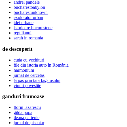
andrei pandele
bucharestbabylon
bucharestunknown
explorator urban
idei urbane
istorioare bucurestene
reptilianul
sarah in romania
de descoperit
cutia cu vechituri
file din istoria auto în România
harmonium
jurnal de cercetas
la pas prin tara fagarasului
vinuri povestite
ganduri frumoase
florin lazarescu
gilda popa
ileana partenie
jurnal de piscotar