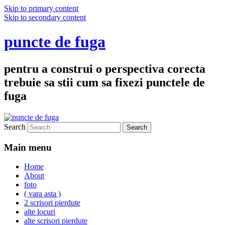
Skip to primary content
Skip to secondary content
puncte de fuga
pentru a construi o perspectiva corecta
trebuie sa stii cum sa fixezi punctele de
fuga
Search
Main menu
Home
About
foto
( vara asta )
2 scrisori pierdute
alte locuri
alte scrisori pierdute