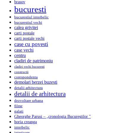
brasov
bucuresti
bucurestiul interbelic
bucurestiul vechi
calea grivitei
carti postale
carti postale vechi
case cu povesti
case vechi
centru
cladiri de patrimoniu
cladiri vechi bucuresti
constructii
corespondenta
demolari berzei buzesti
detalii arhitectura
detalii de arhitectura
dezvoltare urbana
filme
galati
Gheorghe Parusi – „cronologia Bucureştilor "
horia creanga
interbelic
interioare