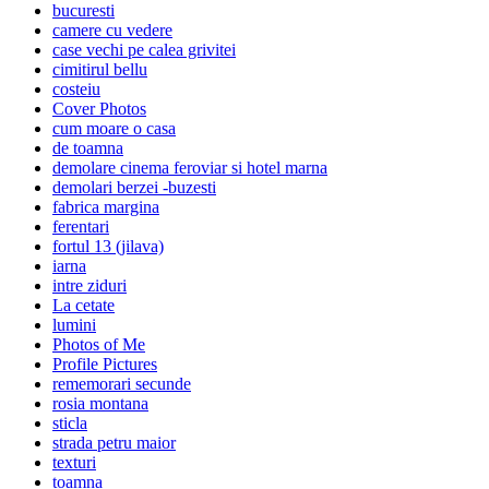
bucuresti
camere cu vedere
case vechi pe calea grivitei
cimitirul bellu
costeiu
Cover Photos
cum moare o casa
de toamna
demolare cinema feroviar si hotel marna
demolari berzei -buzesti
fabrica margina
ferentari
fortul 13 (jilava)
iarna
intre ziduri
La cetate
lumini
Photos of Me
Profile Pictures
rememorari secunde
rosia montana
sticla
strada petru maior
texturi
toamna