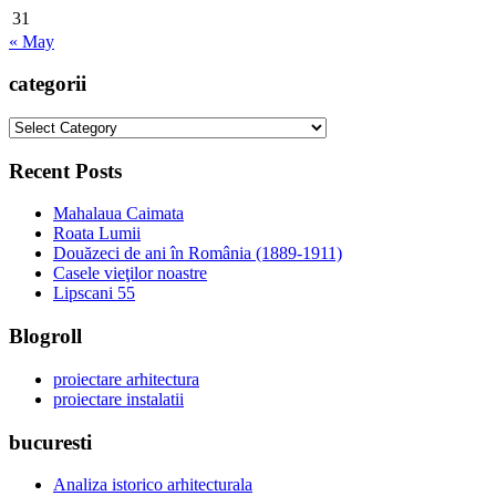
31
« May
categorii
categorii
Recent Posts
Mahalaua Caimata
Roata Lumii
Douăzeci de ani în România (1889-1911)
Casele vieţilor noastre
Lipscani 55
Blogroll
proiectare arhitectura
proiectare instalatii
bucuresti
Analiza istorico arhitecturala