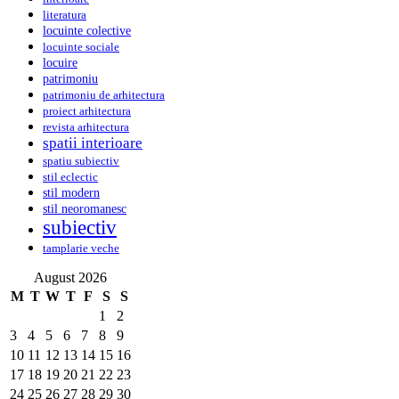
literatura
locuinte colective
locuinte sociale
locuire
patrimoniu
patrimoniu de arhitectura
proiect arhitectura
revista arhitectura
spatii interioare
spatiu subiectiv
stil eclectic
stil modern
stil neoromanesc
subiectiv
tamplarie veche
August 2026
M
T
W
T
F
S
S
1
2
3
4
5
6
7
8
9
10
11
12
13
14
15
16
17
18
19
20
21
22
23
24
25
26
27
28
29
30