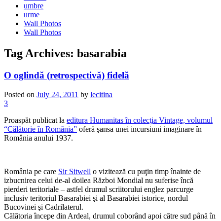
umbre
urme
Wall Photos
Wall Photos
Tag Archives:
basarabia
O oglindă (retrospectivă) fidelă
Posted on
July 24, 2011
by
lecitina
3
Proaspăt publicat la
editura Humanitas în colecţia Vintage, volumul
“Călătorie în România”
oferă şansa unei incursiuni imaginare în
România anului 1937.
România pe care
Sir Sitwell
o vizitează cu puţin timp înainte de
izbucnirea celui de-al doilea Război Mondial nu suferise încă
pierderi teritoriale – astfel drumul scriitorului englez parcurge
inclusiv teritoriul Basarabiei şi al Basarabiei istorice, nordul
Bucovinei şi Cadrilaterul.
Călătoria începe din Ardeal, drumul coborând apoi către sud până în